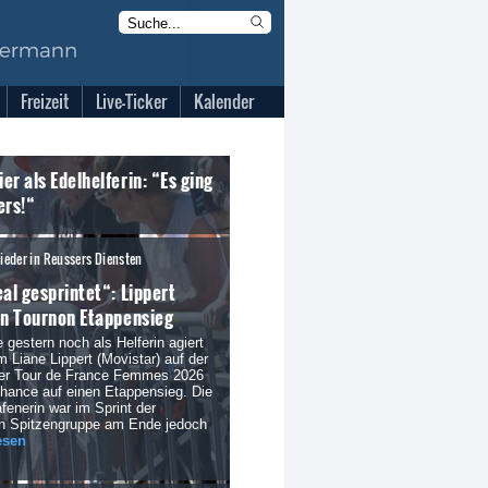
Freizeit
Live-Ticker
Kalender
er als Edelhelferin: “Es ging
ers!“
eder in Reussers Diensten
eal gesprintet“: Lippert
in Tournon Etappensieg
 gestern noch als Helferin agiert
m Liane Lippert (Movistar) auf der
der Tour de France Femmes 2026
Chance auf einen Etappensieg. Die
fenerin war im Sprint der
en Spitzengruppe am Ende jedoch
esen