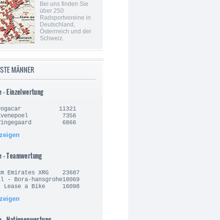
Bei uns finden Sie
über 250
Radsportvereine in
Deutschland,
Österrreich und der
Schweiz.
ISTE MÄNNER
e - Einzelwertung
j Pogacar 11321
o Evenepoel 7356
 Vingegaard 6866
nzeigen
e - Teamwertung
am Emirates XRG 23687
l - Bora-hansgrohe18069
- Lease a Bike 16098
nzeigen
e - Nationenwertung