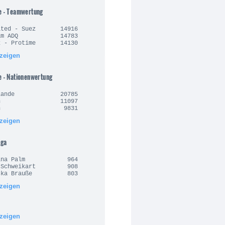
e - Teamwertung
nited - Suez 14916
Team ADQ 14783
rx - Protime 14130
nzeigen
e - Nationenwertung
derlande 20785
alien 11097
anien 9831
nzeigen
iga
arina Palm 964
n Schweikart 908
ziska Brauße 803
nzeigen
nzeigen