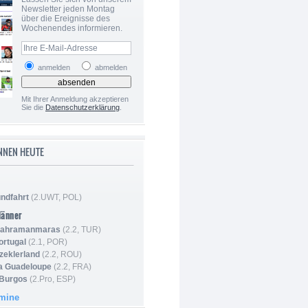
Newsletter jeden Montag
über die Ereignisse des
Wochenendes informieren.
anmelden
abmelden
Mit Ihrer Anmeldung akzeptieren
Sie die
Datenschutzerklärung
.
NNEN HEUTE
ndfahrt
(2.UWT, POL)
Männer
 Kahramanmaras
(2.2, TUR)
ortugal
(2.1, POR)
Szeklerland
(2.2, ROU)
la Guadeloupe
(2.2, FRA)
 Burgos
(2.Pro, ESP)
rmine