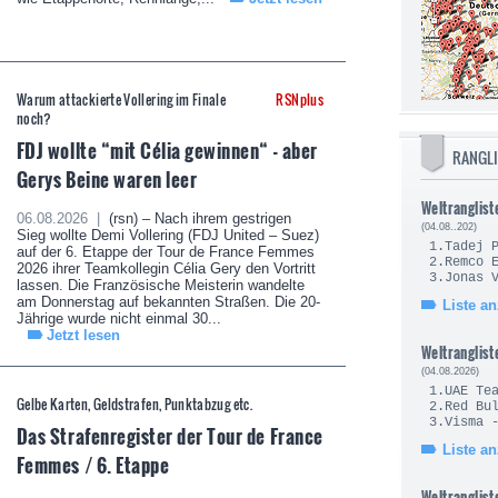
Warum attackierte Vollering im Finale
RSNplus
noch?
FDJ wollte “mit Célia gewinnen“ - aber
RANGL
Gerys Beine waren leer
Weltranglist
06.08.2026 |
(rsn) – Nach ihrem gestrigen
(04.08..202)
Sieg wollte Demi Vollering (FDJ United – Suez)
1.Tade
auf der 6. Etappe der Tour de France Femmes
2.Remc
2026 ihrer Teamkollegin Célia Gery den Vortritt
3.Jonas
lassen. Die Französische Meisterin wandelte
am Donnerstag auf bekannten Straßen. Die 20-
Liste a
Jährige wurde nicht einmal 30...
Jetzt lesen
Weltranglist
(04.08.2026)
1.UAE Te
Gelbe Karten, Geldstrafen, Punktabzug etc.
2.Red Bul
3.Visma 
Das Strafenregister der Tour de France
Liste a
Femmes / 6. Etappe
Weltranglist