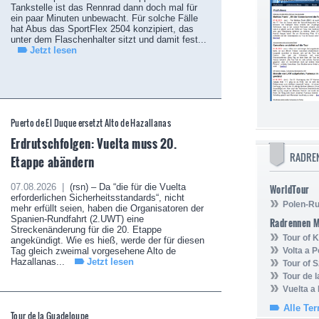
Tankstelle ist das Rennrad dann doch mal für
ein paar Minuten unbewacht. Für solche Fälle
hat Abus das SportFlex 2504 konzipiert, das
unter dem Flaschenhalter sitzt und damit fest...
Jetzt lesen
Puerto de El Duque ersetzt Alto de Hazallanas
Erdrutschfolgen: Vuelta muss 20.
RADRE
Etappe abändern
07.08.2026 |
(rsn) – Da “die für die Vuelta
WorldTour
erforderlichen Sicherheitsstandards“, nicht
Polen-Ru
mehr erfüllt seien, haben die Organisatoren der
Spanien-Rundfahrt (2.UWT) eine
Radrennen 
Streckenänderung für die 20. Etappe
Tour of
angekündigt. Wie es hieß, werde der für diesen
Tag gleich zweimal vorgesehene Alto de
Volta a P
Hazallanas...
Jetzt lesen
Tour of 
Tour de 
Vuelta a
Alle Te
Tour de la Guadeloupe