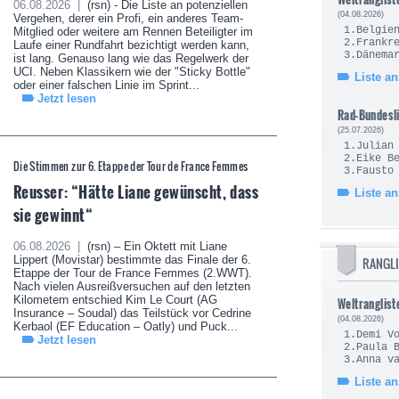
06.08.2026 |
(rsn) - Die Liste an potenziellen
(04.08.2026)
Vergehen, derer ein Profi, ein anderes Team-
1.Be
Mitglied oder weitere am Rennen Beteiligter im
2.Fra
Laufe einer Rundfahrt bezichtigt werden kann,
3.Dä
ist lang. Genauso lang wie das Regelwerk der
UCI. Neben Klassikern wie der "Sticky Bottle"
Liste a
oder einer falschen Linie im Sprint...
Jetzt lesen
Rad-Bundesl
(25.07.2026)
1.Juli
2.Eik
Die Stimmen zur 6. Etappe der Tour de France Femmes
3.Fau
Reusser: “Hätte Liane gewünscht, dass
Liste a
sie gewinnt“
06.08.2026 |
(rsn) – Ein Oktett mit Liane
Lippert (Movistar) bestimmte das Finale der 6.
RANGLI
Etappe der Tour de France Femmes (2.WWT).
Nach vielen Ausreißversuchen auf den letzten
Kilometern entschied Kim Le Court (AG
Weltranglist
Insurance – Soudal) das Teilstück vor Cedrine
(04.08.2026)
Kerbaol (EF Education – Oatly) und Puck...
1.Demi
Jetzt lesen
2.Pau
3.Anna v
Liste a