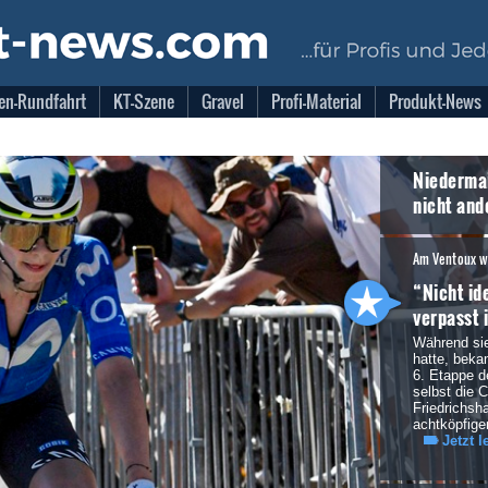
en-Rundfahrt
KT-Szene
Gravel
Profi-Material
Produkt-News
Niedermai
nicht and
Am Ventoux wi
“Nicht id
verpasst 
Während sie
hatte, beka
6. Etappe 
selbst die 
Friedrichsha
achtköpfig
Jetzt l