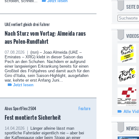
scrollen, schnell...
Jetzt lesen
SEITE
UAE verliert gleich drei Fahrer
Nach Sturz vom Vortag: Almeida raus
VIDEOS
aus Polen-Rundfahrt
07.08.2026 |
(rsn) – Joao Almeida (UAE –
Emirates – XRG) klebt in dieser Saison das
Pech an den Schuhen. Nachdem er aufgrund
einer langwierigen Erkrankung bereits für einen
Großteil des Frühjahres und damit auch für den
Giro d’Italia, sein Saison-Highlight, ausgefallen
war, kehrte er erst Anfang Juni...
Jetzt lesen
Abus SportFlex 2504
Feature
Alle Vi
Fest montierte Sicherheit
NEWSL
14.04.2026 |
Länger alleine lässt man
sportliche Fahrräder eigentlich nie – aber bei
der Kaffeepause oder beim Stopp an einer