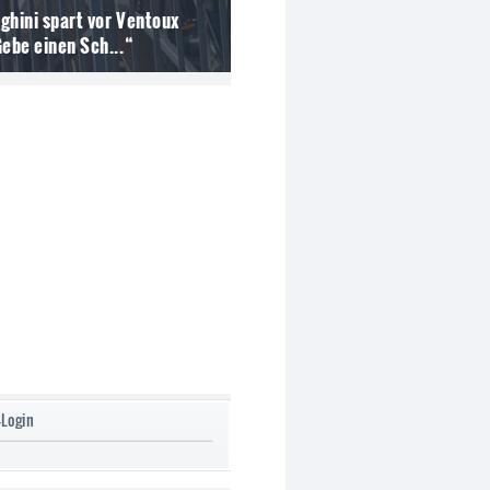
ghini spart vor Ventoux
Gebe einen Sch...“
-Login