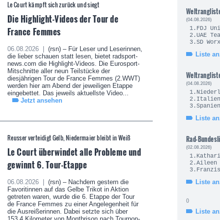
Le Court kämpft sich zurück und siegt
Weltranglist
Die Highlight-Videos der Tour de
(04.08.2026)
France Femmes
1.FDJ U
2.UAE 
3.SD Wo
06.08.2026 |
(rsn) – Für Leser und Leserinnen,
Liste a
die lieber schauen statt lesen, bietet radsport-
news.com die Highlight-Videos. Die Eurosport-
Mitschnitte aller neun Teilstücke der
Weltranglist
diesjährigen Tour de France Femmes (2.WWT)
(04.08.2026)
werden hier am Abend der jeweiligen Etappe
1.Nie
eingebettet. Das jeweils aktuellste Video...
2.It
Jetzt ansehen
3.Sp
Liste a
Reusser verteidigt Gelb, Niedermaier bleibt in Weiß
Rad-Bundesl
(02.08.2026)
Le Court überwindet alle Probleme und
1.Kath
gewinnt 6. Tour-Etappe
2.Ailee
3.Fran
06.08.2026 |
(rsn) – Nachdem gestern die
Liste a
Favoritinnen auf das Gelbe Trikot in Aktion
getreten waren, wurde die 6. Etappe der Tour
()
de France Femmes zu einer Angelegenheit für
die Ausreißerinnen. Dabei setzte sich über
Liste a
153,4 Kilometer von Montbrison nach Tournon-