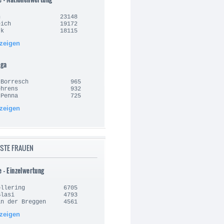
lgien 23148
nkreich 19172
nemark 18115
nzeigen
iga
an Borresch 965
e Behrens 932
sto Penna 725
nzeigen
STE FRAUEN
e - Einzelwertung
 Vollering 6705
la Blasi 4793
an der Breggen 4561
nzeigen