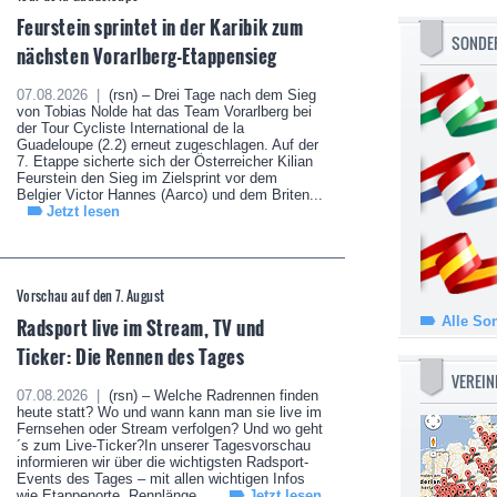
Feurstein sprintet in der Karibik zum
SONDE
nächsten Vorarlberg-Etappensieg
07.08.2026 |
(rsn) – Drei Tage nach dem Sieg
von Tobias Nolde hat das Team Vorarlberg bei
der Tour Cycliste International de la
Guadeloupe (2.2) erneut zugeschlagen. Auf der
7. Etappe sicherte sich der Österreicher Kilian
Feurstein den Sieg im Zielsprint vor dem
Belgier Victor Hannes (Aarco) und dem Briten...
Jetzt lesen
Vorschau auf den 7. August
Radsport live im Stream, TV und
Alle So
Ticker: Die Rennen des Tages
VEREIN
07.08.2026 |
(rsn) – Welche Radrennen finden
heute statt? Wo und wann kann man sie live im
Fernsehen oder Stream verfolgen? Und wo geht
´s zum Live-Ticker?In unserer Tagesvorschau
informieren wir über die wichtigsten Radsport-
Events des Tages – mit allen wichtigen Infos
wie Etappenorte, Rennlänge,...
Jetzt lesen