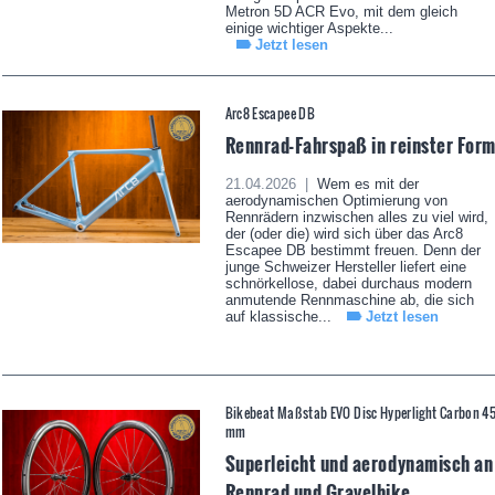
Metron 5D ACR Evo, mit dem gleich
einige wichtiger Aspekte...
Jetzt lesen
Arc8 Escapee DB
Rennrad-Fahrspaß in reinster For
21.04.2026 |
Wem es mit der
aerodynamischen Optimierung von
Rennrädern inzwischen alles zu viel wird,
der (oder die) wird sich über das Arc8
Escapee DB bestimmt freuen. Denn der
junge Schweizer Hersteller liefert eine
schnörkellose, dabei durchaus modern
anmutende Rennmaschine ab, die sich
auf klassische...
Jetzt lesen
Bikebeat Maßstab EVO Disc Hyperlight Carbon 4
mm
Superleicht und aerodynamisch an
Rennrad und Gravelbike