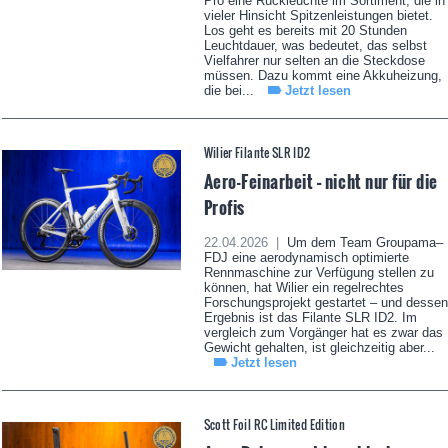
Pro eine Rückleuchte im Sortiment, die in
vieler Hinsicht Spitzenleistungen bietet.
Los geht es bereits mit 20 Stunden
Leuchtdauer, was bedeutet, das selbst
Vielfahrer nur selten an die Steckdose
müssen. Dazu kommt eine Akkuheizung,
die bei...
Jetzt lesen
Wilier Filante SLR ID2
Aero-Feinarbeit – nicht nur für die
Profis
22.04.2026 |
Um dem Team Groupama–
FDJ eine aerodynamisch optimierte
Rennmaschine zur Verfügung stellen zu
können, hat Wilier ein regelrechtes
Forschungsprojekt gestartet – und dessen
Ergebnis ist das Filante SLR ID2. Im
vergleich zum Vorgänger hat es zwar das
Gewicht gehalten, ist gleichzeitig aber...
Jetzt lesen
Scott Foil RC Limited Edition