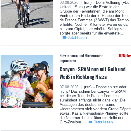
08.08.2026 |
(rsn) – Demi Vollering (FDJ
United – Suez) war die Erste in der
Gruppe der Favoritinnen, die am Mont
Ventoux am Ende der 7. Etappe der Tour
de France Femmes (2.WWT) das Tempo
erhöhte. Noch elf Kilometer waren es da
bis zum Gipfel, ihre erhöhte Schlagzahl
sorgte aber bereits für die erwartete...
Jetzt lesen
Niewiadoma und Niedermaier
RSNplu
imponieren
Canyon - SRAM nun mit Gelb und
Weiß in Richtung Nizza
07.08.2026 |
(rsn) – Doppelspitze oder
nicht? Das schien bei Canyon – SRAM
bei dieser Tour de France Femmes
zumindest anfangs nicht ganz klar. Die
Aussagen des deutschen Teams
widersprachen sich vor dem Grand Départ
etwas, Kasia Niewiadoma-Phinney sollte
die Nummer 1 sein, über die Rolle der
Giro-Zweiten...
Jetzt lesen