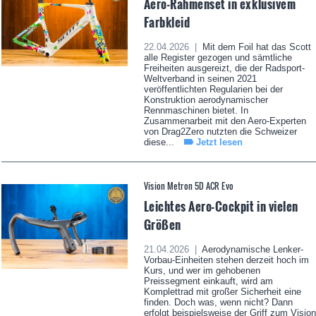
Aero-Rahmenset in exklusivem
Farbkleid
22.04.2026 |
Mit dem Foil hat das Scott
alle Register gezogen und sämtliche
Freiheiten ausgereizt, die der Radsport-
Weltverband in seinen 2021
veröffentlichten Regularien bei der
Konstruktion aerodynamischer
Rennmaschinen bietet. In
Zusammenarbeit mit den Aero-Experten
von Drag2Zero nutzten die Schweizer
diese...
Jetzt lesen
Vision Metron 5D ACR Evo
Leichtes Aero-Cockpit in vielen
Größen
21.04.2026 |
Aerodynamische Lenker-
Vorbau-Einheiten stehen derzeit hoch im
Kurs, und wer im gehobenen
Preissegment einkauft, wird am
Komplettrad mit großer Sicherheit eine
finden. Doch was, wenn nicht? Dann
erfolgt beispielsweise der Griff zum Vision