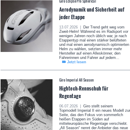
Giro Eclipse Pro Spherical
Aerodynamik und Sicherheit auf
jeder Etappe
13.07.2026 |
Der Trend geht weg vom
Zweit-Helm! Während es im Radsport vor
wenigen Jahren noch üblich war, je nach
Etappentyp mal einen stärker belüfteten
und mal einen aerodynamisch optimierten
Helm zu wählen, setzten immer mehr
Hersteller auf einen Alleskönner, den
Fahrerinnen und Fahrer auf jedem...
Jetzt lesen
Giro Imperial All Season
Hightech-Rennschuh für
Regentage
06.07.2026 |
Giro stellt seinem
Topmodell Imperial II ein neues Modell zu
Seite, das den Fokus von sommerlich
heißen Etappen im Süden auf
mitteleuropäische Regentage verschiebt.
„All Season“ nennt der Anbieter das neue