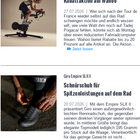
Rabattaktion auf Wahoo
27.07.2026 |
Wer sich nach der Tour de
France wieder selbst auf das Rad
schwingen möchte und endlich wissen
will, wie viele Watt ihm noch auf Tadej
Pogacar fehlen, könnte sich ab Montag
über einen reduzierten Fahrradcomputer
freuen. Wahoo bietet Rabatte bis zu 20
Prozent auf alle Artikel an. Die Aktion...
Jetzt lesen
Giro Empire SLX II
Schnürschuh für
Spitzenleistungen auf dem Rad
20.07.2026 |
Mit dem Empire SLX II
präsentiert Giro einen außergewöhnlich
leichten Rennradschuh, der gegenüber
seinem direkten Vorgänger weiter optimier
wurde. In mittlerer Größe bringt das
elegante Topmodell lediglich 195 Gramm
pro Stück auf die Waage. Verantwortlich
für das geringe Gewicht ist nicht...