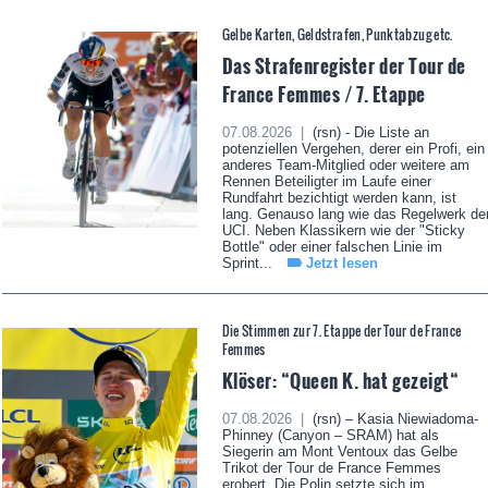
Gelbe Karten, Geldstrafen, Punktabzug etc.
Das Strafenregister der Tour de
France Femmes / 7. Etappe
07.08.2026 |
(rsn) - Die Liste an
potenziellen Vergehen, derer ein Profi, ein
anderes Team-Mitglied oder weitere am
Rennen Beteiligter im Laufe einer
Rundfahrt bezichtigt werden kann, ist
lang. Genauso lang wie das Regelwerk de
UCI. Neben Klassikern wie der "Sticky
Bottle" oder einer falschen Linie im
Sprint...
Jetzt lesen
Die Stimmen zur 7. Etappe der Tour de France
Femmes
Klöser: “Queen K. hat gezeigt“
07.08.2026 |
(rsn) – Kasia Niewiadoma-
Phinney (Canyon – SRAM) hat als
Siegerin am Mont Ventoux das Gelbe
Trikot der Tour de France Femmes
erobert. Die Polin setzte sich im