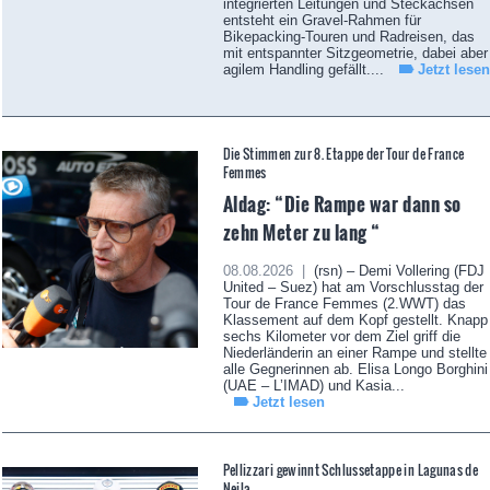
integrierten Leitungen und Steckachsen
entsteht ein Gravel-Rahmen für
Bikepacking-Touren und Radreisen, das
mit entspannter Sitzgeometrie, dabei aber
agilem Handling gefällt....
Jetzt lesen
Die Stimmen zur 8. Etappe der Tour de France
Femmes
Aldag: “Die Rampe war dann so
zehn Meter zu lang “
08.08.2026 |
(rsn) – Demi Vollering (FDJ
United – Suez) hat am Vorschlusstag der
Tour de France Femmes (2.WWT) das
Klassement auf dem Kopf gestellt. Knapp
sechs Kilometer vor dem Ziel griff die
Niederländerin an einer Rampe und stellte
alle Gegnerinnen ab. Elisa Longo Borghini
(UAE – L’IMAD) und Kasia...
Jetzt lesen
Pellizzari gewinnt Schlussetappe in Lagunas de
Neila