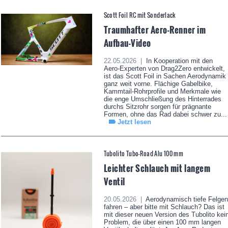
Scott Foil RC mit Sonderlack
Traumhafter Aero-Renner im
Aufbau-Video
22.05.2026 |
In Kooperation mit den
Aero-Experten von Drag2Zero entwickelt,
ist das Scott Foil in Sachen Aerodynamik
ganz weit vorne. Flächige Gabelbike,
Kammtail-Rohrprofile und Merkmale wie
die enge Umschließung des Hinterrades
durchs Sitzrohr sorgen für prägnante
Formen, ohne das Rad dabei schwer zu...
Jetzt lesen
Tubolito Tubo-Road Alu 100 mm
Leichter Schlauch mit langem
Ventil
20.05.2026 |
Aerodynamisch tiefe Felgen
fahren – aber bitte mit Schlauch? Das ist
mit dieser neuen Version des Tubolito kei
Problem, die über einen 100 mm langen