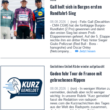
Gall holt sich in Burgos ersten
Rundfahrt-Sieg
08.08.2026 |
(rsn) - Felix Gall (Decathlon
- CMA CGM) hat die fünftägige Burgos-
Rundfahrt (2.Pro) gewonnen und damit
den ersten Sieg bei einem Profi-
Etappenrennen gefeiert. Auf der 5. Etappe
reichte ihm ein dritter Platz hinter Sieger
Giulio Pellizzari (Red Bull - Bora -
hansgrohe) und Oscar Onley
(Netcompany...
Jetzt lesen
Gestohlene Unibet-Räder wieder aufgetaucht
Godon fuhr Tour de France mit
gebrochenen Rippen
08.08.2026 |
(rsn) - In wenigen Worten z
vermelden, deshalb aber nicht weniger
wichtig: In unserer Rubrik "Kurz gemeldet
fasst die Redaktion von radsport-
news.com die Kurznachrichten des Tages
aus der Welt des Radsports zusammen,