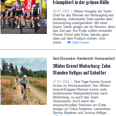
triumphiert in der grünen Hölle
30.07.2026 |
Meine Vorgabe als Team-
Chef für das Rennen am Nürburgring war
eindeutig: Individuelle Ziele werden dem
Gesamtsieg untergeordnet. Mit einer
klaren Taktik gingen wir ins Rennen, denn
das Ziel war: Am Ende sollten entweder
Florian Christ oder Elias Jakobs ganz
oben auf dem Podium stehen. Und
unser...
Jetzt lesen
Team Strassacker - Rennbericht - Hochsauerland
3Rides Gravel Winterberg: Zehn
Stunden Vollgas auf Schotter
27.07.2026 |
Drei Tage feinste Gravel-
Action im Hochsauerland: Das 3Rides-
Gravel-Etappen-Rennen lockte viele
ambitionierte Radsportler/innen nach
Winterberg, so auch das Team
Strassacker. Auch wenn die
anspruchsvollen Strecken am Ende
einiges an Tribut forderten, sammelten
Dennis Biederer und Joshua Höllige...