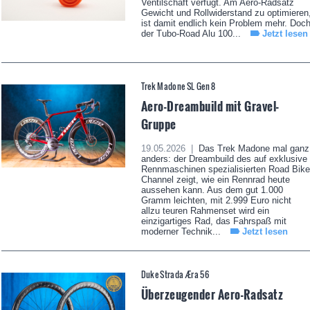
Ventilschaft verfügt. Am Aero-Radsatz
Gewicht und Rollwiderstand zu optimieren
ist damit endlich kein Problem mehr. Doc
der Tubo-Road Alu 100...
Jetzt lesen
Trek Madone SL Gen 8
Aero-Dreambuild mit Gravel-
Gruppe
19.05.2026 |
Das Trek Madone mal ganz
anders: der Dreambuild des auf exklusive
Rennmaschinen spezialisierten Road Bike
Channel zeigt, wie ein Rennrad heute
aussehen kann. Aus dem gut 1.000
Gramm leichten, mit 2.999 Euro nicht
allzu teuren Rahmenset wird ein
einzigartiges Rad, das Fahrspaß mit
moderner Technik...
Jetzt lesen
Duke Strada Æra 56
Überzeugender Aero-Radsatz