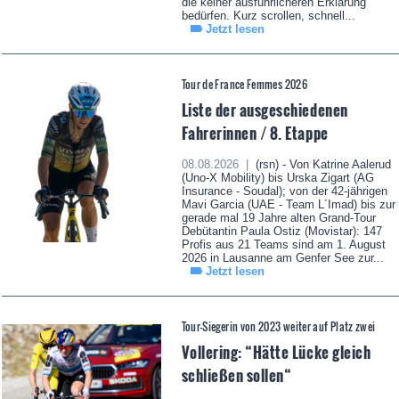
die keiner ausführlicheren Erklärung
bedürfen. Kurz scrollen, schnell...
Jetzt lesen
Tour de France Femmes 2026
Liste der ausgeschiedenen
Fahrerinnen / 8. Etappe
08.08.2026 |
(rsn) - Von Katrine Aalerud
(Uno-X Mobility) bis Urska Zigart (AG
Insurance - Soudal); von der 42-jährigen
Mavi Garcia (UAE - Team L´Imad) bis zur
gerade mal 19 Jahre alten Grand-Tour
Debütantin Paula Ostiz (Movistar): 147
Profis aus 21 Teams sind am 1. August
2026 in Lausanne am Genfer See zur...
Jetzt lesen
Tour-Siegerin von 2023 weiter auf Platz zwei
Vollering: “Hätte Lücke gleich
schließen sollen“