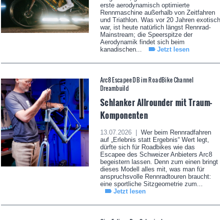
erste aerodynamisch optimierte
Rennmaschine außerhalb von Zeitfahren
und Triathlon. Was vor 20 Jahren exotisc
war, ist heute natürlich längst Rennrad-
Mainstream; die Speerspitze der
Aerodynamik findet sich beim
kanadischen...
Jetzt lesen
Arc8 Escapee DB im RoadBike Channel
Dreambuild
Schlanker Allrounder mit Traum-
Komponenten
13.07.2026 |
Wer beim Rennradfahren
auf „Erlebnis statt Ergebnis“ Wert legt,
dürfte sich für Roadbikes wie das
Escapee des Schweizer Anbieters Arc8
begeistern lassen. Denn zum einen bringt
dieses Modell alles mit, was man für
anspruchsvolle Rennradtouren braucht:
eine sportliche Sitzgeometrie zum...
Jetzt lesen