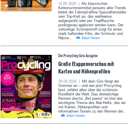
11.05.2026 |
Als klassisches
Kettenschmiermittel jenseits aller Trends
bietet der Fahrrad-affine Spezialhersteller
sein Top-Kett an, das wahlweise
aufgesprüht oder per Tropfflasche
punktgenau appliziert werden kann. Der
vielseitige Schmierstoff sorgt für einen
stark haftenden Film, der Schmutz und
Nässe...
Jetzt lesen
Die Procycling Giro-Ausgabe
Große Etappenvorschau mit
Karten und Höhenprofilen
28.04.2026 |
Mit dem Giro fängt der
Sommer an – und wer jetzt Procycling
liest, erfährt alles über die schönste
Rundfahrt der Welt. Das dreiwöchige
Rennen durchs „Bel paese“ ist klar das
wichtigste Thema des Mai-Hefts, das wir
mit Karten, Höhenprofilen und
informativen Texten zu den Rennen der...
Jetzt lesen