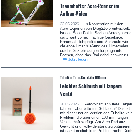
Traumhafter Aero-Renner im
Aufbau-Video
22.05.2026 |
In Kooperation mit den
Aero-Experten von Drag2Zero entwickelt,
ist das Scott Foil in Sachen Aerodynamik
ganz weit vorne. Flächige Gabelbike,
Kammtail-Rohrprofile und Merkmale wie
die enge Umschließung des Hinterrades
durchs Sitzrohr sorgen für prägnante
Formen, ohne das Rad dabei schwer zu...
Jetzt lesen
Tubolito Tubo-Road Alu 100 mm
Leichter Schlauch mit langem
Ventil
20.05.2026 |
Aerodynamisch tiefe Felgen
fahren – aber bitte mit Schlauch? Das ist
mit dieser neuen Version des Tubolito kei
Problem, die über einen 100 mm langen
Ventilschaft verfügt. Am Aero-Radsatz
Gewicht und Rollwiderstand zu optimieren
ist damit endlich kein Problem mehr. Doc