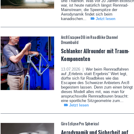
und Triathlon. Was vor 20 Jahren exotisc
war, ist heute natürlich längst Rennrad-
Mainstream; die Speerspitze der
Aerodynamik findet sich beim
kanadischen...
Jetzt lesen
Arc8 Escapee DB im RoadBike Channel
Dreambuild
Schlanker Allrounder mit Traum-
Komponenten
13.07.2026 |
Wer beim Rennradfahren
auf „Erlebnis statt Ergebnis“ Wert legt,
dürfte sich für Roadbikes wie das
Escapee des Schweizer Anbieters Arc8
begeistern lassen. Denn zum einen bringt
dieses Modell alles mit, was man für
anspruchsvolle Rennradtouren braucht:
eine sportliche Sitzgeometrie zum...
Jetzt lesen
Giro Eclipse Pro Spherical
Aerodynamik und Sicherheit auf