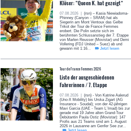
Klöser: “Queen K. hat gezeigt“
07.08.2026 |
(rsn) – Kasia Niewiadoma-
Phinney (Canyon – SRAM) hat als
Siegerin am Mont Ventoux das Gelbe
Trikot der Tour de France Femmes
erobert. Die Polin setzte sich im
berühmten Schlussanstieg der 7. Etappe
von Marlen Reusser (Movistar) und Demi
Vollering (FDJ United – Suez) ab und
gewann mit 1:16...
Jetzt lesen
Tour de France Femmes 2026
Liste der ausgeschiedenen
Fahrerinnen / 7. Etappe
07.08.2026 |
(rsn) - Von Katrine Aalerud
(Uno-X Mobility) bis Urska Zigart (AG
Insurance - Soudal); von der 42-jährigen
Mavi Garcia (UAE - Team L´Imad) bis zur
gerade mal 19 Jahre alten Grand-Tour
Debütantin Paula Ostiz (Movistar): 147
Profis aus 21 Teams sind am 1. August
2026 in Lausanne am Genfer See zur...
Jetzt lesen