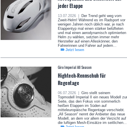
jeder Etappe
13.07.2026 |
Der Trend geht weg vom
Zweit-Helm! Während es im Radsport vor
wenigen Jahren noch üblich war, je nach
Etappentyp mal einen stärker belüfteten
und mal einen aerodynamisch optimierten
Helm zu wählen, setzten immer mehr
Hersteller auf einen Alleskönner, den
Fahrerinnen und Fahrer auf jedem...
Jetzt lesen
Giro Imperial All Season
Hightech-Rennschuh für
Regentage
06.07.2026 |
Giro stellt seinem
Topmodell Imperial II ein neues Modell zu
Seite, das den Fokus von sommerlich
heißen Etappen im Süden auf
mitteleuropäische Regentage verschiebt.
„All Season“ nennt der Anbieter das neue
Modell, an dem vor allem der Verzicht auf
die luftigen Mesh-Einsätze im seitlichen...
Jetzt lesen