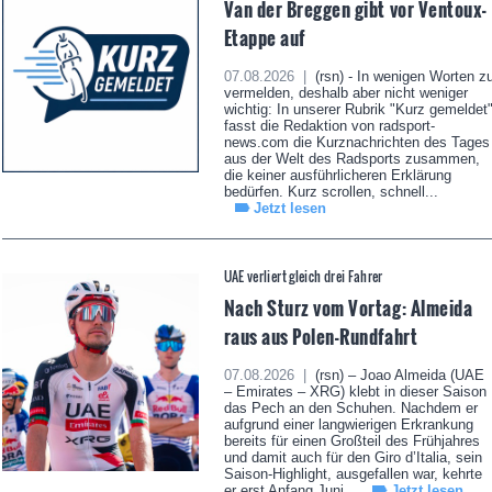
Van der Breggen gibt vor Ventoux-
Etappe auf
07.08.2026 |
(rsn) - In wenigen Worten z
vermelden, deshalb aber nicht weniger
wichtig: In unserer Rubrik "Kurz gemeldet
fasst die Redaktion von radsport-
news.com die Kurznachrichten des Tages
aus der Welt des Radsports zusammen,
die keiner ausführlicheren Erklärung
bedürfen. Kurz scrollen, schnell...
Jetzt lesen
UAE verliert gleich drei Fahrer
Nach Sturz vom Vortag: Almeida
raus aus Polen-Rundfahrt
07.08.2026 |
(rsn) – Joao Almeida (UAE
– Emirates – XRG) klebt in dieser Saison
das Pech an den Schuhen. Nachdem er
aufgrund einer langwierigen Erkrankung
bereits für einen Großteil des Frühjahres
und damit auch für den Giro d’Italia, sein
Saison-Highlight, ausgefallen war, kehrte
er erst Anfang Juni...
Jetzt lesen