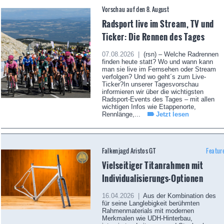
Vorschau auf den 8. August
Radsport live im Stream, TV und
Ticker: Die Rennen des Tages
07.08.2026 |
(rsn) – Welche Radrennen
finden heute statt? Wo und wann kann
man sie live im Fernsehen oder Stream
verfolgen? Und wo geht´s zum Live-
Ticker?In unserer Tagesvorschau
informieren wir über die wichtigsten
Radsport-Events des Tages – mit allen
wichtigen Infos wie Etappenorte,
Rennlänge,...
Jetzt lesen
Falkenjagd Aristos GT
Featur
Vielseitiger Titanrahmen mit
Individualisierungs-Optionen
16.04.2026 |
Aus der Kombination des
für seine Langlebigkeit berühmten
Rahmenmaterials mit modernen
Merkmalen wie UDH-Hinterbau,