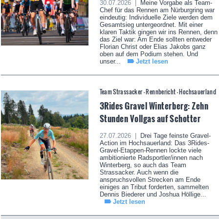
30.07.2026 |
Meine Vorgabe als Team-
Chef für das Rennen am Nürburgring war
eindeutig: Individuelle Ziele werden dem
Gesamtsieg untergeordnet. Mit einer
klaren Taktik gingen wir ins Rennen, denn
das Ziel war: Am Ende sollten entweder
Florian Christ oder Elias Jakobs ganz
oben auf dem Podium stehen. Und
unser...
Jetzt lesen
Team Strassacker - Rennbericht - Hochsauerland
3Rides Gravel Winterberg: Zehn
Stunden Vollgas auf Schotter
27.07.2026 |
Drei Tage feinste Gravel-
Action im Hochsauerland: Das 3Rides-
Gravel-Etappen-Rennen lockte viele
ambitionierte Radsportler/innen nach
Winterberg, so auch das Team
Strassacker. Auch wenn die
anspruchsvollen Strecken am Ende
einiges an Tribut forderten, sammelten
Dennis Biederer und Joshua Höllige...
Jetzt lesen