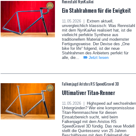
Rennstahl NynKaiAei
Ein Stahlrahmen für die Ewigkeit
11.05.2026 |
Extrem aktuell,
unvergleichlich klassisch: Was Rennstahl
mit dem NynKaiAei realisiert hat, ist die
vielleicht perfekte Synthese aus
traditionellem Material und modernster
Fertigungsweise. Der Devise des „One
bike for life“ folgend, ist der neue
Stahlrahmen des Anbieters perfekt für
alle, die...
Jetzt lesen
Falkenjagd Aristos RS SpeedGravel 3D
Ultimativer Titan-Renner
11.05.2026 |
Highspeed auf wechselnden
Untergründen? Wer eine kompromisslose
Titan-Rennmaschine für diesen
Einsatzbereich sucht, wird beim
Falkenjagd mit dem Aristos RS
SpeedGravel 3D fündig. Das neue Modell
stellt die Quintessenz von 25 Jahren
Beschäftigung mit dem Edelmetall dar;