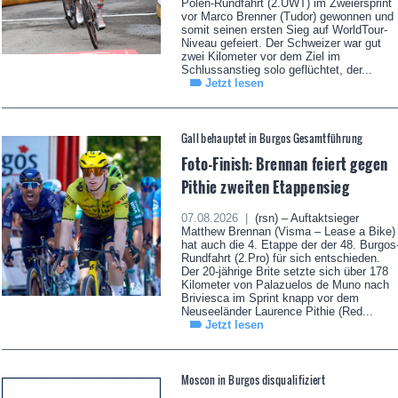
Polen-Rundfahrt (2.UWT) im Zweiersprint
vor Marco Brenner (Tudor) gewonnen und
somit seinen ersten Sieg auf WorldTour-
Niveau gefeiert. Der Schweizer war gut
zwei Kilometer vor dem Ziel im
Schlussanstieg solo geflüchtet, der...
Jetzt lesen
Gall behauptet in Burgos Gesamtführung
Foto-Finish: Brennan feiert gegen
Pithie zweiten Etappensieg
07.08.2026 |
(rsn) – Auftaktsieger
Matthew Brennan (Visma – Lease a Bike)
hat auch die 4. Etappe der der 48. Burgos
Rundfahrt (2.Pro) für sich entschieden.
Der 20-jährige Brite setzte sich über 178
Kilometer von Palazuelos de Muno nach
Briviesca im Sprint knapp vor dem
Neuseeländer Laurence Pithie (Red...
Jetzt lesen
Moscon in Burgos disqualifiziert