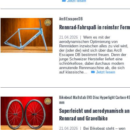
Jetzt lesen
Arc8 Escapee DB
Rennrad-Fahrspaß in reinster For
21.04.2026 |
Wem es mit der
aerodynamischen Optimierung von
Rennrädern inzwischen alles zu viel wird,
der (oder die) wird sich über das Arc8
Escapee DB bestimmt freuen. Denn der
junge Schweizer Hersteller liefert eine
schnörkellose, dabei durchaus modern
anmutende Rennmaschine ab, die sich
auf klassische...
Jetzt lesen
Bikebeat Maßstab EVO Disc Hyperlight Carbon 4
mm
Superleicht und aerodynamisch an
Rennrad und Gravelbike
21.04.2026 |
Bei Bikebeat steht – wen