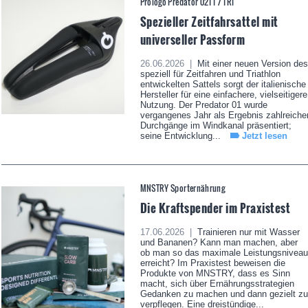
Prologo Predator 02TT / TRI
Spezieller Zeitfahrsattel mit
universeller Passform
26.06.2026 |
Mit einer neuen Version des
speziell für Zeitfahren und Triathlon
entwickelten Sattels sorgt der italienische
Hersteller für eine einfachere, vielseitigere
Nutzung. Der Predator 01 wurde
vergangenes Jahr als Ergebnis zahlreiche
Durchgänge im Windkanal präsentiert;
seine Entwicklung...
Jetzt lesen
MNSTRY Sporternährung
Die Kraftspender im Praxistest
17.06.2026 |
Trainieren nur mit Wasser
und Bananen? Kann man machen, aber
ob man so das maximale Leistungsniveau
erreicht? Im Praxistest beweisen die
Produkte von MNSTRY, dass es Sinn
macht, sich über Ernährungsstrategien
Gedanken zu machen und dann gezielt zu
verpflegen. Eine dreistündige...