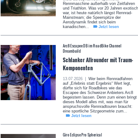
Rennmaschine außerhalb von Zeitfahren
und Triathlon. Was vor 20 Jahren exotisc
war, ist heute natürlich längst Rennrad-
Mainstream; die Speerspitze der
Aerodynamik findet sich beim
kanadischen...
Jetzt lesen
Arc8 Escapee DB im RoadBike Channel
Dreambuild
Schlanker Allrounder mit Traum-
Komponenten
13.07.2026 |
Wer beim Rennradfahren
auf „Erlebnis statt Ergebnis“ Wert legt,
dürfte sich für Roadbikes wie das
Escapee des Schweizer Anbieters Arc8
begeistern lassen. Denn zum einen bringt
dieses Modell alles mit, was man für
anspruchsvolle Rennradtouren braucht:
eine sportliche Sitzgeometrie zum...
Jetzt lesen
Giro Eclipse Pro Spherical