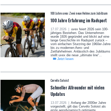
100 Jahre uvex: Zwei neue Helme zum Jubiläum
100 Jahre Erfahrung im Radsport
17.07.2026 |
uvex feiert 2026 sein 100-
jähriges Bestehen. Das Unternehmen
wurde 1926 gegründet und blickt auf eine
lange Geschichte im Radsport zurück –
vom einfachen Sturzring der 1960er-Jahre
bis zu modernen Aero- und
Zeitfahrhelmen. Anlässlich des Jubiläums
stellt uvex die neue „ultimate line“...
Jetzt lesen
Cervélo Soloist
Schneller Allrounder mit vielen
Updates
13.07.2026 |
Anfang der 2000er Jahre
vorgestellt, gilt das Cervélo Soloist als
erste aerodynamisch optimierte