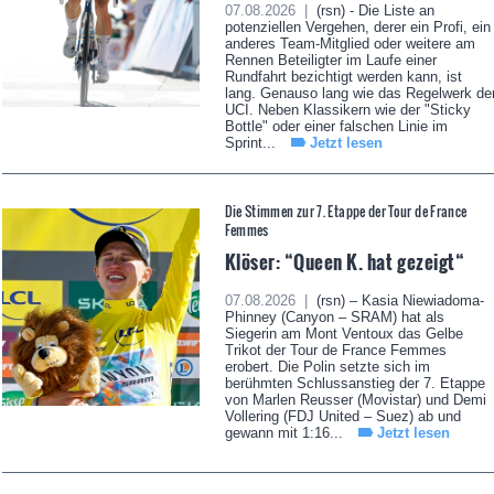
07.08.2026 |
(rsn) - Die Liste an
potenziellen Vergehen, derer ein Profi, ein
anderes Team-Mitglied oder weitere am
Rennen Beteiligter im Laufe einer
Rundfahrt bezichtigt werden kann, ist
lang. Genauso lang wie das Regelwerk de
UCI. Neben Klassikern wie der "Sticky
Bottle" oder einer falschen Linie im
Sprint...
Jetzt lesen
Die Stimmen zur 7. Etappe der Tour de France
Femmes
Klöser: “Queen K. hat gezeigt“
07.08.2026 |
(rsn) – Kasia Niewiadoma-
Phinney (Canyon – SRAM) hat als
Siegerin am Mont Ventoux das Gelbe
Trikot der Tour de France Femmes
erobert. Die Polin setzte sich im
berühmten Schlussanstieg der 7. Etappe
von Marlen Reusser (Movistar) und Demi
Vollering (FDJ United – Suez) ab und
gewann mit 1:16...
Jetzt lesen