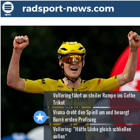
Vollering fährt an steiler Rampe ins Gelbe
Trikot
Visma dreht den Spieß um und besorgt
Barré ersten Profisieg
Vollering: “Hätte Lücke gleich schließen
sollen“