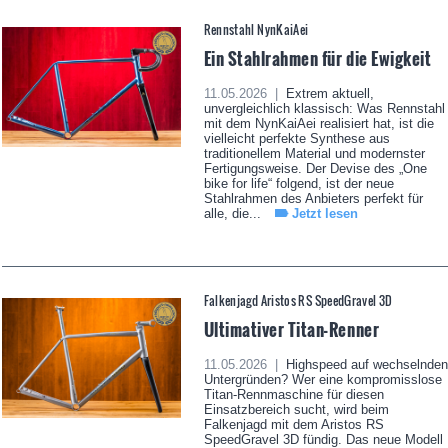
Rennstahl NynKaiAei
Ein Stahlrahmen für die Ewigkeit
11.05.2026 |
Extrem aktuell,
unvergleichlich klassisch: Was Rennstahl
mit dem NynKaiAei realisiert hat, ist die
vielleicht perfekte Synthese aus
traditionellem Material und modernster
Fertigungsweise. Der Devise des „One
bike for life“ folgend, ist der neue
Stahlrahmen des Anbieters perfekt für
alle, die...
Jetzt lesen
Falkenjagd Aristos RS SpeedGravel 3D
Ultimativer Titan-Renner
11.05.2026 |
Highspeed auf wechselnden
Untergründen? Wer eine kompromisslose
Titan-Rennmaschine für diesen
Einsatzbereich sucht, wird beim
Falkenjagd mit dem Aristos RS
SpeedGravel 3D fündig. Das neue Modell