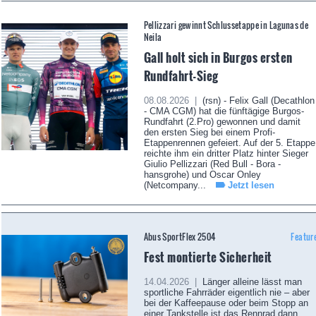
Pellizzari gewinnt Schlussetappe in Lagunas de
Neila
Gall holt sich in Burgos ersten
Rundfahrt-Sieg
08.08.2026 |
(rsn) - Felix Gall (Decathlon
- CMA CGM) hat die fünftägige Burgos-
Rundfahrt (2.Pro) gewonnen und damit
den ersten Sieg bei einem Profi-
Etappenrennen gefeiert. Auf der 5. Etappe
reichte ihm ein dritter Platz hinter Sieger
Giulio Pellizzari (Red Bull - Bora -
hansgrohe) und Oscar Onley
(Netcompany...
Jetzt lesen
Abus SportFlex 2504
Featur
Fest montierte Sicherheit
14.04.2026 |
Länger alleine lässt man
sportliche Fahrräder eigentlich nie – aber
bei der Kaffeepause oder beim Stopp an
einer Tankstelle ist das Rennrad dann