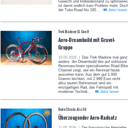
Gewicht und Rollwiderstand zu optimieren
ist damit endlich kein Problem mehr. Doc
der Tubo-Road Alu 100...
Jetzt lesen
Trek Madone SL Gen 8
Aero-Dreambuild mit Gravel-
Gruppe
19.05.2026 |
Das Trek Madone mal ganz
anders: der Dreambuild des auf exklusive
Rennmaschinen spezialisierten Road Bike
Channel zeigt, wie ein Rennrad heute
aussehen kann. Aus dem gut 1.000
Gramm leichten, mit 2.999 Euro nicht
allzu teuren Rahmenset wird ein
einzigartiges Rad, das Fahrspaß mit
moderner Technik...
Jetzt lesen
Duke Strada Æra 56
Überzeugender Aero-Radsatz
11.05.2026 |
Der französische Hersteller