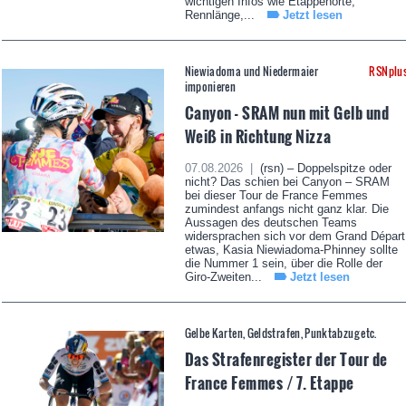
wichtigen Infos wie Etappenorte,
Rennlänge,...
Jetzt lesen
Niewiadoma und Niedermaier
RSNplu
imponieren
Canyon - SRAM nun mit Gelb und
Weiß in Richtung Nizza
07.08.2026 |
(rsn) – Doppelspitze oder
nicht? Das schien bei Canyon – SRAM
bei dieser Tour de France Femmes
zumindest anfangs nicht ganz klar. Die
Aussagen des deutschen Teams
widersprachen sich vor dem Grand Départ
etwas, Kasia Niewiadoma-Phinney sollte
die Nummer 1 sein, über die Rolle der
Giro-Zweiten...
Jetzt lesen
Gelbe Karten, Geldstrafen, Punktabzug etc.
Das Strafenregister der Tour de
France Femmes / 7. Etappe