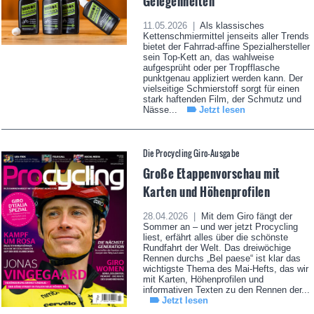
Gelegenheiten
11.05.2026 |
Als klassisches
Kettenschmiermittel jenseits aller Trends
bietet der Fahrrad-affine Spezialhersteller
sein Top-Kett an, das wahlweise
aufgesprüht oder per Tropfflasche
punktgenau appliziert werden kann. Der
vielseitige Schmierstoff sorgt für einen
stark haftenden Film, der Schmutz und
Nässe...
Jetzt lesen
Die Procycling Giro-Ausgabe
Große Etappenvorschau mit
Karten und Höhenprofilen
28.04.2026 |
Mit dem Giro fängt der
Sommer an – und wer jetzt Procycling
liest, erfährt alles über die schönste
Rundfahrt der Welt. Das dreiwöchige
Rennen durchs „Bel paese“ ist klar das
wichtigste Thema des Mai-Hefts, das wir
mit Karten, Höhenprofilen und
informativen Texten zu den Rennen der...
Jetzt lesen