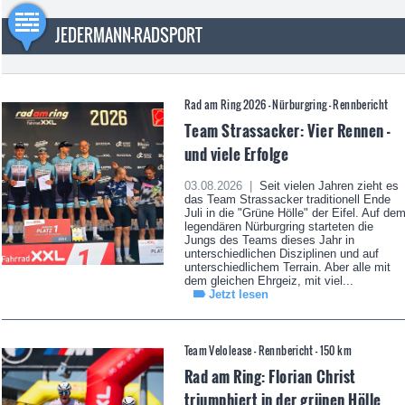
JEDERMANN-RADSPORT
Rad am Ring 2026 - Nürburgring - Rennbericht
Team Strassacker: Vier Rennen -
und viele Erfolge
03.08.2026 |
Seit vielen Jahren zieht es
das Team Strassacker traditionell Ende
Juli in die "Grüne Hölle" der Eifel. Auf de
legendären Nürburgring starteten die
Jungs des Teams dieses Jahr in
unterschiedlichen Disziplinen und auf
unterschiedlichem Terrain. Aber alle mit
dem gleichen Ehrgeiz, mit viel...
Jetzt lesen
Team Velolease - Rennbericht - 150 km
Rad am Ring: Florian Christ
triumphiert in der grünen Hölle