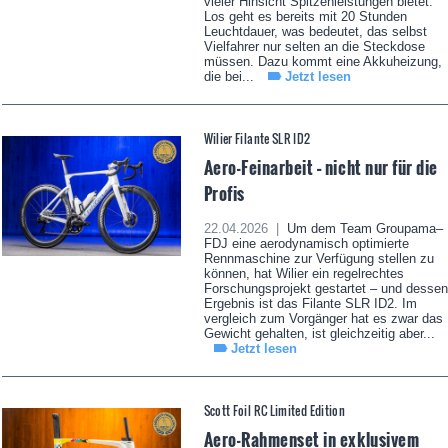
vieler Hinsicht Spitzenleistungen bietet.
Los geht es bereits mit 20 Stunden
Leuchtdauer, was bedeutet, das selbst
Vielfahrer nur selten an die Steckdose
müssen. Dazu kommt eine Akkuheizung,
die bei...
Jetzt lesen
Wilier Filante SLR ID2
Aero-Feinarbeit – nicht nur für die
Profis
22.04.2026 |
Um dem Team Groupama–
FDJ eine aerodynamisch optimierte
Rennmaschine zur Verfügung stellen zu
können, hat Wilier ein regelrechtes
Forschungsprojekt gestartet – und dessen
Ergebnis ist das Filante SLR ID2. Im
vergleich zum Vorgänger hat es zwar das
Gewicht gehalten, ist gleichzeitig aber...
Jetzt lesen
Scott Foil RC Limited Edition
Aero-Rahmenset in exklusivem