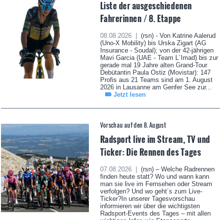
Liste der ausgeschiedenen
Fahrerinnen / 8. Etappe
08.08.2026 |
(rsn) - Von Katrine Aalerud
(Uno-X Mobility) bis Urska Zigart (AG
Insurance - Soudal); von der 42-jährigen
Mavi Garcia (UAE - Team L´Imad) bis zur
gerade mal 19 Jahre alten Grand-Tour
Debütantin Paula Ostiz (Movistar): 147
Profis aus 21 Teams sind am 1. August
2026 in Lausanne am Genfer See zur...
Jetzt lesen
Vorschau auf den 8. August
Radsport live im Stream, TV und
Ticker: Die Rennen des Tages
07.08.2026 |
(rsn) – Welche Radrennen
finden heute statt? Wo und wann kann
man sie live im Fernsehen oder Stream
verfolgen? Und wo geht´s zum Live-
Ticker?In unserer Tagesvorschau
informieren wir über die wichtigsten
Radsport-Events des Tages – mit allen