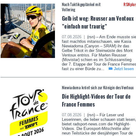
Nach Taktikgeplänkel mit
RSNplu
Vollering
Gelb ist weg: Reusser am Ventoux
“einfach nur traurig“
07.08.2026 |
(rsn) – Am Ende musste si
fast machtlos mitanschauen, wie Kasia
Niewiadoma (Canyon – SRAM) ihr das
Gelbe Trikot in der Steinwüste des Mont
Ventoux entriss. Für Marlen Reusser
(Movistar) schien es im Schlussanstieg
der 7. Etappe der Tour de France Femme
fast zu einer Bürde zu...
Jetzt lesen
Niewiadoma krönt sich zur Königin des Ventoux
Die Highlight-Videos der Tour de
France Femmes
07.08.2026 |
(rsn) – Für Leser und
Leserinnen, die lieber schauen statt lesen
bietet radsport-news.com die Highlight-
Videos. Die Eurosport-Mitschnitte aller
neun Teilstücke der diesjährigen Tour de