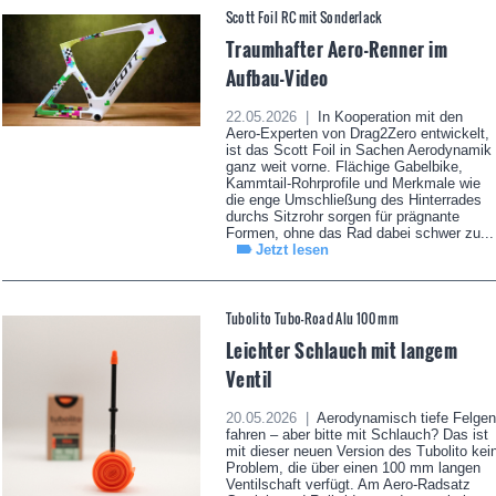
Scott Foil RC mit Sonderlack
Traumhafter Aero-Renner im
Aufbau-Video
22.05.2026 |
In Kooperation mit den
Aero-Experten von Drag2Zero entwickelt,
ist das Scott Foil in Sachen Aerodynamik
ganz weit vorne. Flächige Gabelbike,
Kammtail-Rohrprofile und Merkmale wie
die enge Umschließung des Hinterrades
durchs Sitzrohr sorgen für prägnante
Formen, ohne das Rad dabei schwer zu...
Jetzt lesen
Tubolito Tubo-Road Alu 100 mm
Leichter Schlauch mit langem
Ventil
20.05.2026 |
Aerodynamisch tiefe Felgen
fahren – aber bitte mit Schlauch? Das ist
mit dieser neuen Version des Tubolito kei
Problem, die über einen 100 mm langen
Ventilschaft verfügt. Am Aero-Radsatz