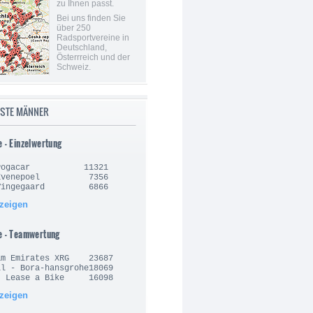
zu Ihnen passt.
Bei uns finden Sie
über 250
Radsportvereine in
Deutschland,
Österrreich und der
Schweiz.
ISTE MÄNNER
e - Einzelwertung
j Pogacar 11321
o Evenepoel 7356
 Vingegaard 6866
nzeigen
e - Teamwertung
am Emirates XRG 23687
l - Bora-hansgrohe18069
- Lease a Bike 16098
nzeigen