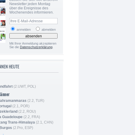
Newsletter jeden Montag
über die Ereignisse des
Wochenendes informieren.
anmelden
abmelden
Mit Ihrer Anmeldung akzeptieren
Sie die
Datenschutzerklärung
.
NNEN HEUTE
ndfahrt
(2.UWT, POL)
Männer
 Kahramanmaras
(2.2, TUR)
ortugal
(2.1, POR)
Szeklerland
(2.2, ROU)
la Guadeloupe
(2.2, FRA)
zang Trans-Himalaya
(2.1, CHN)
 Burgos
(2.Pro, ESP)