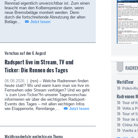
Rennrad eigentlich unverzichtbar ist. Zum einen
braucht man den Kolbenspreizer dann, wenn
neue Bremsbeläge montiert werden. Denn
durch die fortschreitende Abnutzung der alten
Beläge...
Jetzt lesen
Vorschau auf den 6. August
Radsport live im Stream, TV und
RADRE
Ticker: Die Rennen des Tages
06.08.2026 |
(rsn) – Welche Radrennen finden
WorldTour
heute statt? Wo und wann kann man sie live im
Polen-Ru
Fernsehen oder Stream verfolgen? Und wo geht
´s zum Live-Ticker?In unserer Tagesvorschau
Radrennen 
informieren wir über die wichtigsten Radsport-
Tour of
Events des Tages – mit allen wichtigen Infos
wie Etappenorte, Rennlänge,...
Jetzt lesen
Volta a P
Tour of 
Tour de 
China Xi
Vuelta a
Waldbrandgefahr weiterhin ein Thema