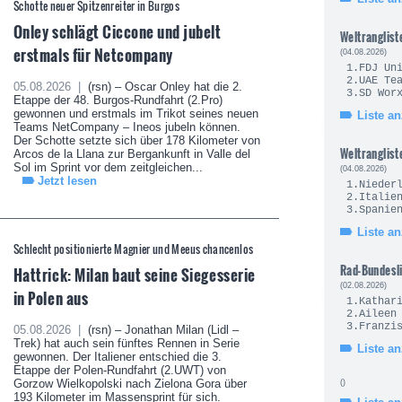
Schotte neuer Spitzenreiter in Burgos
Onley schlägt Ciccone und jubelt
Weltranglist
erstmals für Netcompany
(04.08.2026)
1.FDJ U
2.UAE 
05.08.2026 |
(rsn) – Oscar Onley hat die 2.
3.SD Wo
Etappe der 48. Burgos-Rundfahrt (2.Pro)
gewonnen und erstmals im Trikot seines neuen
Liste a
Teams NetCompany – Ineos jubeln können.
Der Schotte setzte sich über 178 Kilometer von
Weltranglist
Arcos de la Llana zur Bergankunft in Valle del
Sol im Sprint vor dem zeitgleichen...
(04.08.2026)
Jetzt lesen
1.Nie
2.It
3.Sp
Liste a
Schlecht positionierte Magnier und Meeus chancenlos
Rad-Bundesl
Hattrick: Milan baut seine Siegesserie
(02.08.2026)
in Polen aus
1.Kath
2.Ailee
3.Fran
05.08.2026 |
(rsn) – Jonathan Milan (Lidl –
Trek) hat auch sein fünftes Rennen in Serie
Liste a
gewonnen. Der Italiener entschied die 3.
Etappe der Polen-Rundfahrt (2.UWT) von
Gorzow Wielkopolski nach Zielona Gora über
()
193 Kilometer im Massensprint für sich.