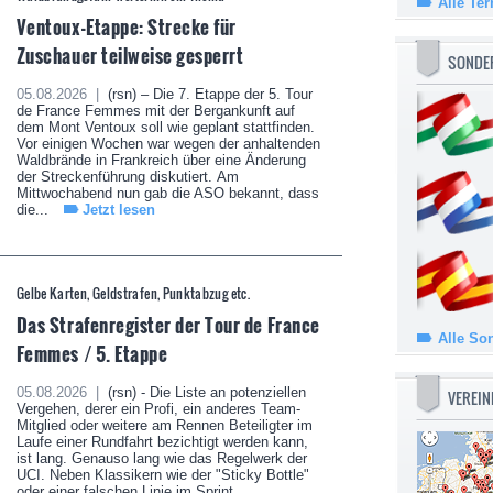
Alle Te
Ventoux-Etappe: Strecke für
Zuschauer teilweise gesperrt
SONDE
05.08.2026 |
(rsn) – Die 7. Etappe der 5. Tour
de France Femmes mit der Bergankunft auf
dem Mont Ventoux soll wie geplant stattfinden.
Vor einigen Wochen war wegen der anhaltenden
Waldbrände in Frankreich über eine Änderung
der Streckenführung diskutiert. Am
Mittwochabend nun gab die ASO bekannt, dass
die...
Jetzt lesen
Gelbe Karten, Geldstrafen, Punktabzug etc.
Das Strafenregister der Tour de France
Alle So
Femmes / 5. Etappe
05.08.2026 |
(rsn) - Die Liste an potenziellen
VEREIN
Vergehen, derer ein Profi, ein anderes Team-
Mitglied oder weitere am Rennen Beteiligter im
Laufe einer Rundfahrt bezichtigt werden kann,
ist lang. Genauso lang wie das Regelwerk der
UCI. Neben Klassikern wie der "Sticky Bottle"
oder einer falschen Linie im Sprint...