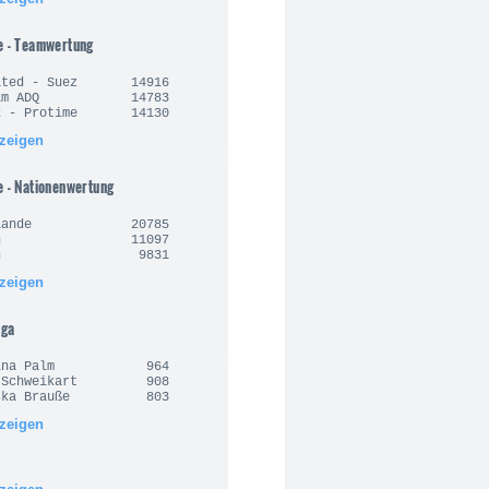
e - Teamwertung
nited - Suez 14916
Team ADQ 14783
rx - Protime 14130
nzeigen
e - Nationenwertung
derlande 20785
alien 11097
anien 9831
nzeigen
iga
arina Palm 964
n Schweikart 908
ziska Brauße 803
nzeigen