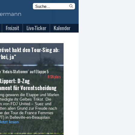
Freizeit
Live-Ticker
Kalender
révot hakt den Tour-Sieg ab:
rbei, ja“
 ´Relais-Stationen´ auf Etappe 5
RSNplus
Lippert: D-Zug
ament für Vorentscheidung
ing gewann die Etappe und Marlen
eidigte ihr Gelbes Trikot. Die
en von FDJ United – Suez und
tten allen Grund zur Freude nach
ppe der Tour de France Femmes
) in Belleville-en-Beaujolais.
Jetzt lesen