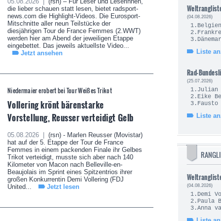
05.08.2026 |
(rsn) – Für Leser und Leserinnen,
Weltranglist
die lieber schauen statt lesen, bietet radsport-
news.com die Highlight-Videos. Die Eurosport-
(04.08.2026)
Mitschnitte aller neun Teilstücke der
1.Be
diesjährigen Tour de France Femmes (2.WWT)
2.Fra
werden hier am Abend der jeweiligen Etappe
3.Dä
eingebettet. Das jeweils aktuellste Video...
Liste a
Jetzt ansehen
Rad-Bundesl
(25.07.2026)
Niedermaier erobert bei Tour Weißes Trikot
1.Juli
2.Eik
Vollering krönt bärenstarke
3.Fau
Vorstellung, Reusser verteidigt Gelb
Liste a
05.08.2026 |
(rsn) - Marlen Reusser (Movistar)
hat auf der 5. Etappe der Tour de France
Femmes in einem packenden Finale ihr Gelbes
RANGLI
Trikot verteidigt, musste sich aber nach 140
Kilometer von Macon nach Belleville-en-
Beaujolais im Sprint eines Spitzentrios ihrer
Weltranglist
großen Konkurrentin Demi Vollering (FDJ
United...
Jetzt lesen
(04.08.2026)
1.Demi
2.Pau
3.Anna v
Liste a