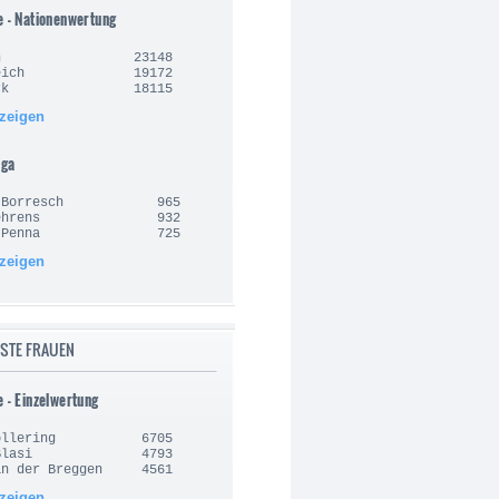
e - Nationenwertung
lgien 23148
nkreich 19172
nemark 18115
nzeigen
iga
an Borresch 965
e Behrens 932
sto Penna 725
nzeigen
STE FRAUEN
e - Einzelwertung
 Vollering 6705
la Blasi 4793
an der Breggen 4561
nzeigen