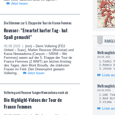
Jetzt lesen
Die Stimmen zur 5. Etappe der Tour de France Femmes
Reusser: “Erwartet harter Tag - hat
Spaß gemacht“
RANGL
05.08.2026 |
(rsn) – Demi Vollering (FDJ
United – Suez), Marlen Reusser (Movistar) und
Weltranglist
Kasia Niewiadoma (Canyon – SRAM – We
Femmes) waren auf der 5. Etappe der Tour de
(04.08..202)
France Femmes (2.WWT) am letzten Anstieg
1.Tade
des Tages, dem Mont Brouilly, die stärksten
2.Remc
3.Jonas
Frauen im Feld. Den Dreiersprint gewann
Vollering...
Jetzt lesen
Liste a
Weltranglist
(04.08.2026)
Vollering und Reusser fangen Niewiadoma noch ab
1.UAE Te
Die Highlight-Videos der Tour de
2.Red Bul
3.Visma 
France Femmes
Liste a