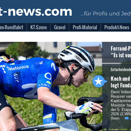
en-Rundfahrt
KT-Szene
Gravel
Profi-Material
Produkt-News
Ferrand-P
“Es ist vo
Entscheidende
Koch und 
legt Fund
Demi Voller
Reusser vert
Kapitäninn
Movistar ha
der 5. Eta
2026 (2.WWT
Ihren