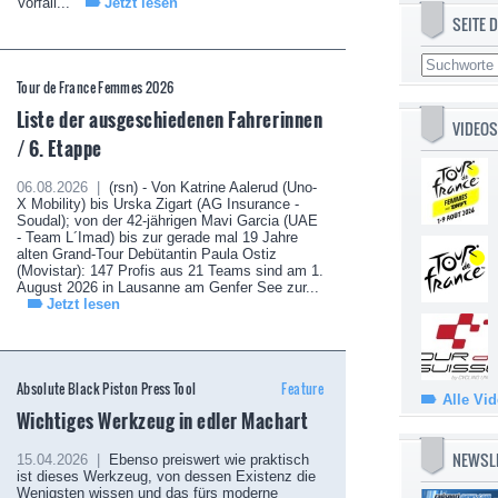
Vorfall...
Jetzt lesen
SEITE
Tour de France Femmes 2026
Liste der ausgeschiedenen Fahrerinnen
VIDEOS
/ 6. Etappe
06.08.2026 |
(rsn) - Von Katrine Aalerud (Uno-
X Mobility) bis Urska Zigart (AG Insurance -
Soudal); von der 42-jährigen Mavi Garcia (UAE
- Team L´Imad) bis zur gerade mal 19 Jahre
alten Grand-Tour Debütantin Paula Ostiz
(Movistar): 147 Profis aus 21 Teams sind am 1.
August 2026 in Lausanne am Genfer See zur...
Jetzt lesen
Absolute Black Piston Press Tool
Feature
Alle Vi
Wichtiges Werkzeug in edler Machart
NEWSL
15.04.2026 |
Ebenso preiswert wie praktisch
ist dieses Werkzeug, von dessen Existenz die
Wenigsten wissen und das fürs moderne