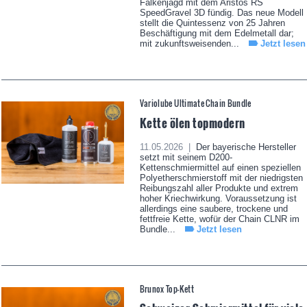
Falkenjagd mit dem Aristos RS
SpeedGravel 3D fündig. Das neue Modell
stellt die Quintessenz von 25 Jahren
Beschäftigung mit dem Edelmetall dar;
mit zukunftsweisenden...
Jetzt lesen
Variolube Ultimate Chain Bundle
Kette ölen topmodern
11.05.2026 |
Der bayerische Hersteller
setzt mit seinem D200-
Kettenschmiermittel auf einen speziellen
Polyetherschmierstoff mit der niedrigsten
Reibungszahl aller Produkte und extrem
hoher Kriechwirkung. Voraussetzung ist
allerdings eine saubere, trockene und
fettfreie Kette, wofür der Chain CLNR im
Bundle...
Jetzt lesen
Brunox Top-Kett