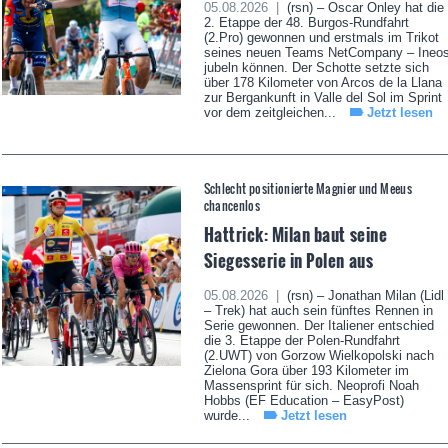
05.08.2026 |
(rsn) – Oscar Onley hat die
2. Etappe der 48. Burgos-Rundfahrt
(2.Pro) gewonnen und erstmals im Trikot
seines neuen Teams NetCompany – Ineo
jubeln können. Der Schotte setzte sich
über 178 Kilometer von Arcos de la Llana
zur Bergankunft in Valle del Sol im Sprint
vor dem zeitgleichen...
Jetzt lesen
Schlecht positionierte Magnier und Meeus
chancenlos
Hattrick: Milan baut seine
Siegesserie in Polen aus
05.08.2026 |
(rsn) – Jonathan Milan (Lidl
– Trek) hat auch sein fünftes Rennen in
Serie gewonnen. Der Italiener entschied
die 3. Etappe der Polen-Rundfahrt
(2.UWT) von Gorzow Wielkopolski nach
Zielona Gora über 193 Kilometer im
Massensprint für sich. Neoprofi Noah
Hobbs (EF Education – EasyPost)
wurde...
Jetzt lesen