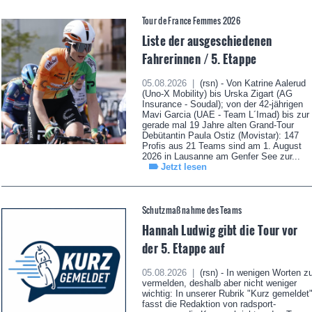
Tour de France Femmes 2026
Liste der ausgeschiedenen
Fahrerinnen / 5. Etappe
05.08.2026 |
(rsn) - Von Katrine Aalerud
(Uno-X Mobility) bis Urska Zigart (AG
Insurance - Soudal); von der 42-jährigen
Mavi Garcia (UAE - Team L´Imad) bis zur
gerade mal 19 Jahre alten Grand-Tour
Debütantin Paula Ostiz (Movistar): 147
Profis aus 21 Teams sind am 1. August
2026 in Lausanne am Genfer See zur...
Jetzt lesen
Schutzmaßnahme des Teams
Hannah Ludwig gibt die Tour vor
der 5. Etappe auf
05.08.2026 |
(rsn) - In wenigen Worten z
vermelden, deshalb aber nicht weniger
wichtig: In unserer Rubrik "Kurz gemeldet
fasst die Redaktion von radsport-