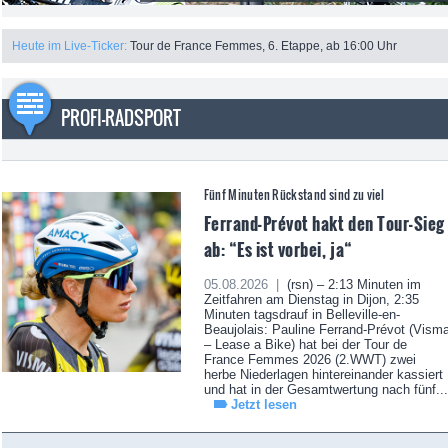
Heute im Live-Ticker:
Tour de France Femmes, 6. Etappe, ab 16:00 Uhr
PROFI-RADSPORT
Fünf Minuten Rückstand sind zu viel
Ferrand-Prévot hakt den Tour-Sieg
ab: “Es ist vorbei, ja“
05.08.2026 |
(rsn) – 2:13 Minuten im
Zeitfahren am Dienstag in Dijon, 2:35
Minuten tagsdrauf in Belleville-en-
Beaujolais: Pauline Ferrand-Prévot (Vism
– Lease a Bike) hat bei der Tour de
France Femmes 2026 (2.WWT) zwei
herbe Niederlagen hintereinander kassiert
und hat in der Gesamtwertung nach fünf...
Jetzt lesen