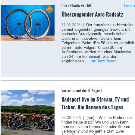
Duke Strada Æra 56
Featur
Überzeugender Aero-Radsatz
11.05.2026 |
Der französische Hersteller
vereint angenehm geringes Gewicht mit
optimaler Aerodynamik, ansehnlicher
Optik und innovativen Details beim
Felgenbett. Beim Æra 56 gibt es natürlich
56 mm tiefe Felgen. Knapp 30 mm
Außenbreite werden mit einer Maulweite
von 24 mm kombiniert, was den
empfohlenen...
Jetzt lesen
Vorschau auf den 6. August
Radsport live im Stream, TV und
Ticker: Die Rennen des Tages
05.08.2026 |
(rsn) – Welche Radrennen
finden heute statt? Wo und wann kann
man sie live im Fernsehen oder Stream
verfolgen? Und wo geht´s zum Live-