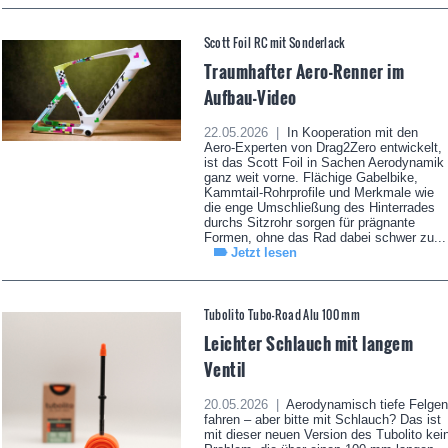
Scott Foil RC mit Sonderlack
Traumhafter Aero-Renner im
Aufbau-Video
22.05.2026 |
In Kooperation mit den
Aero-Experten von Drag2Zero entwickelt,
ist das Scott Foil in Sachen Aerodynamik
ganz weit vorne. Flächige Gabelbike,
Kammtail-Rohrprofile und Merkmale wie
die enge Umschließung des Hinterrades
durchs Sitzrohr sorgen für prägnante
Formen, ohne das Rad dabei schwer zu...
Jetzt lesen
Tubolito Tubo-Road Alu 100 mm
Leichter Schlauch mit langem
Ventil
20.05.2026 |
Aerodynamisch tiefe Felgen
fahren – aber bitte mit Schlauch? Das ist
mit dieser neuen Version des Tubolito kei