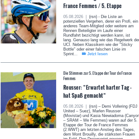
France Femmes / 5. Etappe
05.08.2026 |
(rsn) - Die Liste an
potenziellen Vergehen, derer ein Profi, ein
anderes Team-Mitglied oder weitere am
Rennen Beteiligter im Laufe einer
Rundfahrt bezichtigt werden kann, ist
lang. Genauso lang wie das Regelwerk de
UCI. Neben Klassikern wie der "Sticky
Bottle" oder einer falschen Linie im
Sprint...
Jetzt lesen
Die Stimmen zur 5. Etappe der Tour de France
Femmes
Reusser: “Erwartet harter Tag -
hat Spaß gemacht“
05.08.2026 |
(rsn) – Demi Vollering (FDJ
United – Suez), Marlen Reusser
(Movistar) und Kasia Niewiadoma (Canyo
– SRAM – We Femmes) waren auf der 5.
Etappe der Tour de France Femmes
(2.WWT) am letzten Anstieg des Tages,
dem Mont Brouilly, die stärksten Frauen
im Feld. Den Dreiersprint gewann