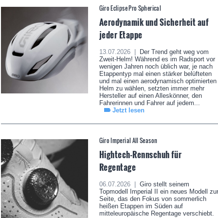
Giro Eclipse Pro Spherical
Aerodynamik und Sicherheit auf
jeder Etappe
13.07.2026 |
Der Trend geht weg vom
Zweit-Helm! Während es im Radsport vor
wenigen Jahren noch üblich war, je nach
Etappentyp mal einen stärker belüfteten
und mal einen aerodynamisch optimierten
Helm zu wählen, setzten immer mehr
Hersteller auf einen Alleskönner, den
Fahrerinnen und Fahrer auf jedem...
Jetzt lesen
Giro Imperial All Season
Hightech-Rennschuh für
Regentage
06.07.2026 |
Giro stellt seinem
Topmodell Imperial II ein neues Modell zu
Seite, das den Fokus von sommerlich
heißen Etappen im Süden auf
mitteleuropäische Regentage verschiebt.