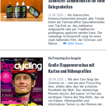
Schweizer Schmiermittel für viele
Gelegenheiten
11.05.2026 |
Als klassisches
Kettenschmiermittel jenseits aller Trends
bietet der Fahrrad-affine Spezialhersteller
sein Top-Kett an, das wahlweise
aufgesprüht oder per Tropfflasche
punktgenau appliziert werden kann. Der
vielseitige Schmierstoff sorgt für einen
stark haftenden Film, der Schmutz und
Nässe...
Jetzt lesen
Die Procycling Giro-Ausgabe
Große Etappenvorschau mit
Karten und Höhenprofilen
28.04.2026 |
Mit dem Giro fängt der
Sommer an – und wer jetzt Procycling
liest, erfährt alles über die schönste
Rundfahrt der Welt. Das dreiwöchige
Rennen durchs „Bel paese“ ist klar das
wichtigste Thema des Mai-Hefts, das wir
mit Karten, Höhenprofilen und
informativen Texten zu den Rennen der...