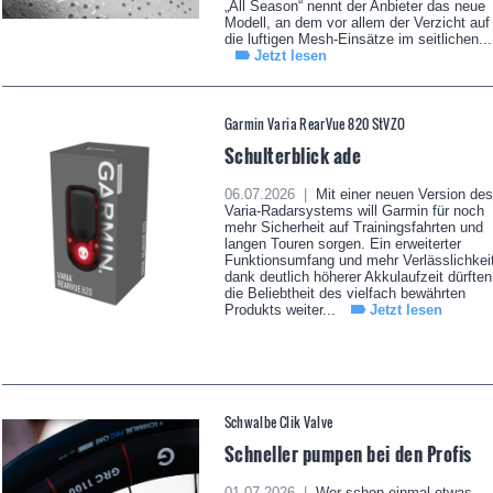
„All Season“ nennt der Anbieter das neue
Modell, an dem vor allem der Verzicht auf
die luftigen Mesh-Einsätze im seitlichen...
Jetzt lesen
Garmin Varia RearVue 820 StVZO
Schulterblick ade
06.07.2026 |
Mit einer neuen Version des
Varia-Radarsystems will Garmin für noch
mehr Sicherheit auf Trainingsfahrten und
langen Touren sorgen. Ein erweiterter
Funktionsumfang und mehr Verlässlichkei
dank deutlich höherer Akkulaufzeit dürften
die Beliebtheit des vielfach bewährten
Produkts weiter...
Jetzt lesen
Schwalbe Clik Valve
Schneller pumpen bei den Profis
01.07.2026 |
Wer schon einmal etwas