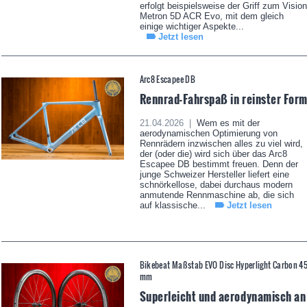
erfolgt beispielsweise der Griff zum Vision
Metron 5D ACR Evo, mit dem gleich
einige wichtiger Aspekte...
Jetzt lesen
Arc8 Escapee DB
Rennrad-Fahrspaß in reinster For
21.04.2026 |
Wem es mit der
aerodynamischen Optimierung von
Rennrädern inzwischen alles zu viel wird,
der (oder die) wird sich über das Arc8
Escapee DB bestimmt freuen. Denn der
junge Schweizer Hersteller liefert eine
schnörkellose, dabei durchaus modern
anmutende Rennmaschine ab, die sich
auf klassische...
Jetzt lesen
Bikebeat Maßstab EVO Disc Hyperlight Carbon 4
mm
Superleicht und aerodynamisch an