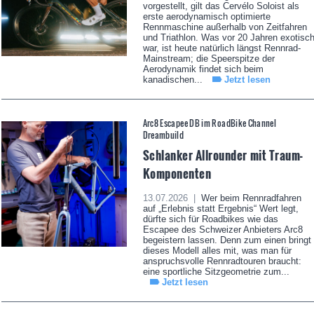
vorgestellt, gilt das Cervélo Soloist als
erste aerodynamisch optimierte
Rennmaschine außerhalb von Zeitfahren
und Triathlon. Was vor 20 Jahren exotisc
war, ist heute natürlich längst Rennrad-
Mainstream; die Speerspitze der
Aerodynamik findet sich beim
kanadischen...
Jetzt lesen
Arc8 Escapee DB im RoadBike Channel
Dreambuild
Schlanker Allrounder mit Traum-
Komponenten
13.07.2026 |
Wer beim Rennradfahren
auf „Erlebnis statt Ergebnis“ Wert legt,
dürfte sich für Roadbikes wie das
Escapee des Schweizer Anbieters Arc8
begeistern lassen. Denn zum einen bringt
dieses Modell alles mit, was man für
anspruchsvolle Rennradtouren braucht:
eine sportliche Sitzgeometrie zum...
Jetzt lesen