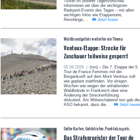
Ticker?In unserer Tagesvorschau
informieren wir über die wichtigsten
Radsport-Events des Tages – mit allen
wichtigen Infos wie Etappenorte,
Rennlänge,...
Jetzt lesen
Waldbrandgefahr weiterhin ein Thema
Ventoux-Etappe: Strecke für
Zuschauer teilweise gesperrt
05.08.2026 |
(rsn) – Die 7. Etappe der 5.
Tour de France Femmes mit der
Bergankunft auf dem Mont Ventoux soll
wie geplant stattfinden. Vor einigen
Wochen war wegen der anhaltenden
Waldbrände in Frankreich über eine
Änderung der Streckenführung
diskutiert. Am Mittwochabend nun gab die
ASO bekannt, dass die...
Jetzt lesen
Gelbe Karten, Geldstrafen, Punktabzug etc.
Das Strafenregister der Tour de