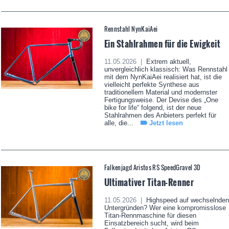
Rennstahl NynKaiAei
Ein Stahlrahmen für die Ewigkeit
11.05.2026 |
Extrem aktuell,
unvergleichlich klassisch: Was Rennstahl
mit dem NynKaiAei realisiert hat, ist die
vielleicht perfekte Synthese aus
traditionellem Material und modernster
Fertigungsweise. Der Devise des „One
bike for life“ folgend, ist der neue
Stahlrahmen des Anbieters perfekt für
alle, die...
Jetzt lesen
Falkenjagd Aristos RS SpeedGravel 3D
Ultimativer Titan-Renner
11.05.2026 |
Highspeed auf wechselnden
Untergründen? Wer eine kompromisslose
Titan-Rennmaschine für diesen
Einsatzbereich sucht, wird beim