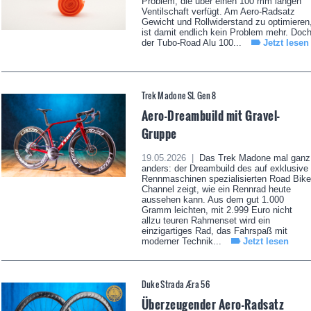
Problem, die über einen 100 mm langen
Ventilschaft verfügt. Am Aero-Radsatz
Gewicht und Rollwiderstand zu optimieren
ist damit endlich kein Problem mehr. Doc
der Tubo-Road Alu 100...
Jetzt lesen
Trek Madone SL Gen 8
Aero-Dreambuild mit Gravel-
Gruppe
19.05.2026 |
Das Trek Madone mal ganz
anders: der Dreambuild des auf exklusive
Rennmaschinen spezialisierten Road Bike
Channel zeigt, wie ein Rennrad heute
aussehen kann. Aus dem gut 1.000
Gramm leichten, mit 2.999 Euro nicht
allzu teuren Rahmenset wird ein
einzigartiges Rad, das Fahrspaß mit
moderner Technik...
Jetzt lesen
Duke Strada Æra 56
Überzeugender Aero-Radsatz