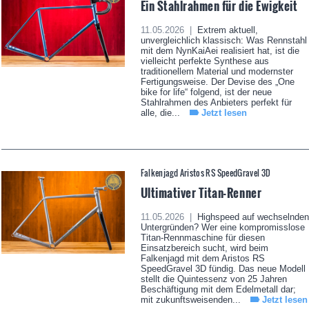
Ein Stahlrahmen für die Ewigkeit
11.05.2026 |
Extrem aktuell,
unvergleichlich klassisch: Was Rennstahl
mit dem NynKaiAei realisiert hat, ist die
vielleicht perfekte Synthese aus
traditionellem Material und modernster
Fertigungsweise. Der Devise des „One
bike for life“ folgend, ist der neue
Stahlrahmen des Anbieters perfekt für
alle, die...
Jetzt lesen
Falkenjagd Aristos RS SpeedGravel 3D
Ultimativer Titan-Renner
11.05.2026 |
Highspeed auf wechselnden
Untergründen? Wer eine kompromisslose
Titan-Rennmaschine für diesen
Einsatzbereich sucht, wird beim
Falkenjagd mit dem Aristos RS
SpeedGravel 3D fündig. Das neue Modell
stellt die Quintessenz von 25 Jahren
Beschäftigung mit dem Edelmetall dar;
mit zukunftsweisenden...
Jetzt lesen