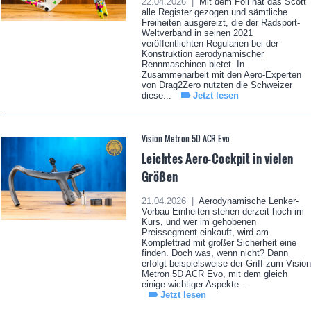
22.04.2026 |
Mit dem Foil hat das Scott
alle Register gezogen und sämtliche
Freiheiten ausgereizt, die der Radsport-
Weltverband in seinen 2021
veröffentlichten Regularien bei der
Konstruktion aerodynamischer
Rennmaschinen bietet. In
Zusammenarbeit mit den Aero-Experten
von Drag2Zero nutzten die Schweizer
diese...
Jetzt lesen
Vision Metron 5D ACR Evo
Leichtes Aero-Cockpit in vielen
Größen
21.04.2026 |
Aerodynamische Lenker-
Vorbau-Einheiten stehen derzeit hoch im
Kurs, und wer im gehobenen
Preissegment einkauft, wird am
Komplettrad mit großer Sicherheit eine
finden. Doch was, wenn nicht? Dann
erfolgt beispielsweise der Griff zum Vision
Metron 5D ACR Evo, mit dem gleich
einige wichtiger Aspekte...
Jetzt lesen