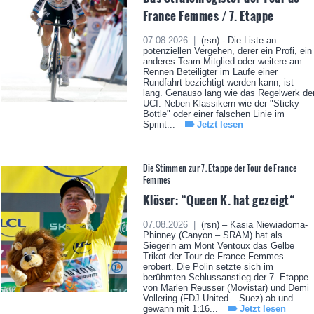
France Femmes / 7. Etappe
07.08.2026 |
(rsn) - Die Liste an
potenziellen Vergehen, derer ein Profi, ein
anderes Team-Mitglied oder weitere am
Rennen Beteiligter im Laufe einer
Rundfahrt bezichtigt werden kann, ist
lang. Genauso lang wie das Regelwerk de
UCI. Neben Klassikern wie der "Sticky
Bottle" oder einer falschen Linie im
Sprint...
Jetzt lesen
Die Stimmen zur 7. Etappe der Tour de France
Femmes
Klöser: “Queen K. hat gezeigt“
07.08.2026 |
(rsn) – Kasia Niewiadoma-
Phinney (Canyon – SRAM) hat als
Siegerin am Mont Ventoux das Gelbe
Trikot der Tour de France Femmes
erobert. Die Polin setzte sich im
berühmten Schlussanstieg der 7. Etappe
von Marlen Reusser (Movistar) und Demi
Vollering (FDJ United – Suez) ab und
gewann mit 1:16...
Jetzt lesen