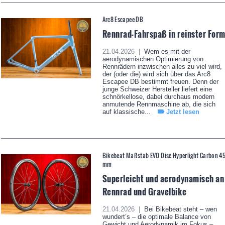
Arc8 Escapee DB
Rennrad-Fahrspaß in reinster For
21.04.2026 |
Wem es mit der
aerodynamischen Optimierung von
Rennrädern inzwischen alles zu viel wird,
der (oder die) wird sich über das Arc8
Escapee DB bestimmt freuen. Denn der
junge Schweizer Hersteller liefert eine
schnörkellose, dabei durchaus modern
anmutende Rennmaschine ab, die sich
auf klassische...
Jetzt lesen
Bikebeat Maßstab EVO Disc Hyperlight Carbon 4
mm
Superleicht und aerodynamisch an
Rennrad und Gravelbike
21.04.2026 |
Bei Bikebeat steht – wen
wundert’s – die optimale Balance von
Gewicht und Aerodynamik im Fokus –