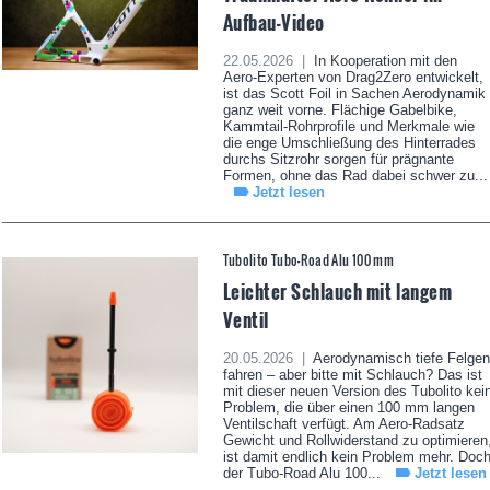
Aufbau-Video
22.05.2026 |
In Kooperation mit den
Aero-Experten von Drag2Zero entwickelt,
ist das Scott Foil in Sachen Aerodynamik
ganz weit vorne. Flächige Gabelbike,
Kammtail-Rohrprofile und Merkmale wie
die enge Umschließung des Hinterrades
durchs Sitzrohr sorgen für prägnante
Formen, ohne das Rad dabei schwer zu...
Jetzt lesen
Tubolito Tubo-Road Alu 100 mm
Leichter Schlauch mit langem
Ventil
20.05.2026 |
Aerodynamisch tiefe Felgen
fahren – aber bitte mit Schlauch? Das ist
mit dieser neuen Version des Tubolito kei
Problem, die über einen 100 mm langen
Ventilschaft verfügt. Am Aero-Radsatz
Gewicht und Rollwiderstand zu optimieren
ist damit endlich kein Problem mehr. Doc
der Tubo-Road Alu 100...
Jetzt lesen