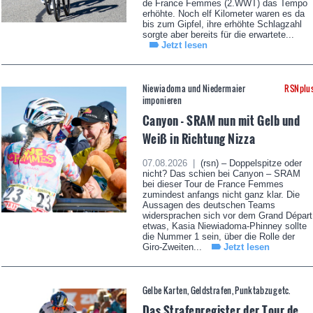
de France Femmes (2.WWT) das Tempo
erhöhte. Noch elf Kilometer waren es da
bis zum Gipfel, ihre erhöhte Schlagzahl
sorgte aber bereits für die erwartete...
Jetzt lesen
Niewiadoma und Niedermaier
RSNplu
imponieren
Canyon - SRAM nun mit Gelb und
Weiß in Richtung Nizza
07.08.2026 |
(rsn) – Doppelspitze oder
nicht? Das schien bei Canyon – SRAM
bei dieser Tour de France Femmes
zumindest anfangs nicht ganz klar. Die
Aussagen des deutschen Teams
widersprachen sich vor dem Grand Départ
etwas, Kasia Niewiadoma-Phinney sollte
die Nummer 1 sein, über die Rolle der
Giro-Zweiten...
Jetzt lesen
Gelbe Karten, Geldstrafen, Punktabzug etc.
Das Strafenregister der Tour de