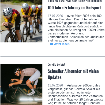
100 Jahre uvex: Zwei neue Helme zum Jubiläum
100 Jahre Erfahrung im Radsport
17.07.2026 |
uvex feiert 2026 sein 100-
jähriges Bestehen. Das Unternehmen
wurde 1926 gegründet und blickt auf eine
lange Geschichte im Radsport zurück –
vom einfachen Sturzring der 1960er-Jahre
bis zu modernen Aero- und
Zeitfahrhelmen. Anlässlich des Jubiläums
stellt uvex die neue „ultimate line“...
Jetzt lesen
Cervélo Soloist
Schneller Allrounder mit vielen
Updates
13.07.2026 |
Anfang der 2000er Jahre
vorgestellt, gilt das Cervélo Soloist als
erste aerodynamisch optimierte
Rennmaschine außerhalb von Zeitfahren
und Triathlon. Was vor 20 Jahren exotisc
war, ist heute natürlich längst Rennrad-