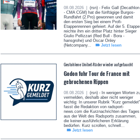
08.08.2026 |
(rsn) - Felix Gall (Decathlon
- CMA CGM) hat die fünftägige Burgos-
Rundfahrt (2.Pro) gewonnen und damit
den ersten Sieg bei einem Profi-
Etappenrennen gefeiert. Auf der 5. Etappe
reichte ihm ein dritter Platz hinter Sieger
Giulio Pellizzari (Red Bull - Bora -
hansgrohe) und Oscar Onley
(Netcompany...
Jetzt lesen
Gestohlene Unibet-Räder wieder aufgetaucht
Godon fuhr Tour de France mit
gebrochenen Rippen
08.08.2026 |
(rsn) - In wenigen Worten z
vermelden, deshalb aber nicht weniger
wichtig: In unserer Rubrik "Kurz gemeldet
fasst die Redaktion von radsport-
news.com die Kurznachrichten des Tages
aus der Welt des Radsports zusammen,
die keiner ausführlicheren Erklärung
bedürfen. Kurz scrollen, schnell...
Jetzt lesen