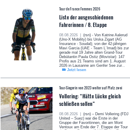
Tour de France Femmes 2026
Liste der ausgeschiedenen
Fahrerinnen / 8. Etappe
08.08.2026 |
(rsn) - Von Katrine Aalerud
(Uno-X Mobility) bis Urska Zigart (AG
Insurance - Soudal); von der 42-jährigen
Mavi Garcia (UAE - Team L´Imad) bis zur
gerade mal 19 Jahre alten Grand-Tour
Debütantin Paula Ostiz (Movistar): 147
Profis aus 21 Teams sind am 1. August
2026 in Lausanne am Genfer See zur...
Jetzt lesen
Tour-Siegerin von 2023 weiter auf Platz zwei
Vollering: “Hätte Lücke gleich
schließen sollen“
08.08.2026 |
(rsn) – Demi Vollering (FDJ
United – Suez) war die Erste in der
Gruppe der Favoritinnen, die am Mont
Ventoux am Ende der 7. Etappe der Tour