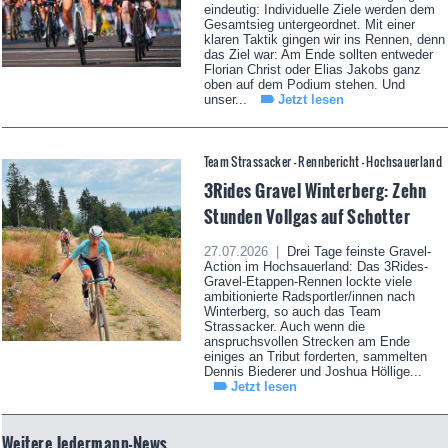
eindeutig: Individuelle Ziele werden dem
Gesamtsieg untergeordnet. Mit einer
klaren Taktik gingen wir ins Rennen, denn
das Ziel war: Am Ende sollten entweder
Florian Christ oder Elias Jakobs ganz
oben auf dem Podium stehen. Und
unser...
Jetzt lesen
Team Strassacker - Rennbericht - Hochsauerland
3Rides Gravel Winterberg: Zehn
Stunden Vollgas auf Schotter
27.07.2026 |
Drei Tage feinste Gravel-
Action im Hochsauerland: Das 3Rides-
Gravel-Etappen-Rennen lockte viele
ambitionierte Radsportler/innen nach
Winterberg, so auch das Team
Strassacker. Auch wenn die
anspruchsvollen Strecken am Ende
einiges an Tribut forderten, sammelten
Dennis Biederer und Joshua Höllige...
Jetzt lesen
Weitere Jedermann-News