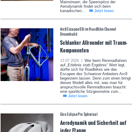
Mainstream; die Speerspitze der
Aerodynamik findet sich beim
kanadischen...
Jetzt lesen
Arc8 Escapee DB im RoadBike Channel
Dreambuild
Schlanker Allrounder mit Traum-
Komponenten
13.07.2026 |
Wer beim Rennradfahren
auf „Erlebnis statt Ergebnis“ Wert legt,
dürfte sich für Roadbikes wie das
Escapee des Schweizer Anbieters Arc8
begeistern lassen. Denn zum einen bringt
dieses Modell alles mit, was man für
anspruchsvolle Rennradtouren braucht:
eine sportliche Sitzgeometrie zum...
Jetzt lesen
Giro Eclipse Pro Spherical
Aerodynamik und Sicherheit auf
jeder Etappe