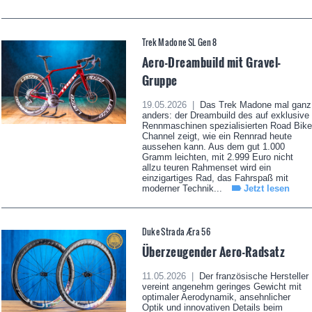
Trek Madone SL Gen 8
Aero-Dreambuild mit Gravel-
Gruppe
19.05.2026 |
Das Trek Madone mal ganz
anders: der Dreambuild des auf exklusive
Rennmaschinen spezialisierten Road Bike
Channel zeigt, wie ein Rennrad heute
aussehen kann. Aus dem gut 1.000
Gramm leichten, mit 2.999 Euro nicht
allzu teuren Rahmenset wird ein
einzigartiges Rad, das Fahrspaß mit
moderner Technik...
Jetzt lesen
Duke Strada Æra 56
Überzeugender Aero-Radsatz
11.05.2026 |
Der französische Hersteller
vereint angenehm geringes Gewicht mit
optimaler Aerodynamik, ansehnlicher
Optik und innovativen Details beim