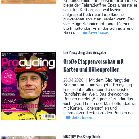
Kettenschmiermittel jenseits aller Trends
bietet der Fahrrad-affine Spezialhersteller
sein Top-Kett an, das wahlweise
aufgesprüht oder per Tropfflasche
punktgenau appliziert werden kann. Der
vielseitige Schmierstoff sorgt für einen
stark haftenden Film, der Schmutz und
Nässe...
Jetzt lesen
Die Procycling Giro-Ausgabe
Große Etappenvorschau mit
Karten und Höhenprofilen
28.04.2026 |
Mit dem Giro fängt der
Sommer an – und wer jetzt Procycling
liest, erfährt alles über die schönste
Rundfahrt der Welt. Das dreiwöchige
Rennen durchs „Bel paese“ ist klar das
wichtigste Thema des Mai-Hefts, das wir
mit Karten, Höhenprofilen und
informativen Texten zu den Rennen der...
Jetzt lesen
MNSTRY Pre-Sleep Drink