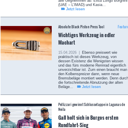
alle Gegnerinnen ab. Elisa Longo Borghini
(UAE – L’IMAD) und Kasia...
Jetzt lesen
Absolute Black Piston Press Tool
Featur
Wichtiges Werkzeug in edler
Machart
15.04.2026 |
Ebenso preiswert wie
praktisch ist dieses Werkzeug, von
dessen Existenz die Wenigsten wissen
und das fürs moderne Rennrad eigentlich
unverzichtbar ist. Zum einen braucht man
den Kolbenspreizer dann, wenn neue
Bremsbeläge montiert werden. Denn durc
die fortschreitende Abnutzung der alten
Beläge...
Jetzt lesen
Pellizzari gewinnt Schlussetappe in Lagunas de
Neila
Gall holt sich in Burgos ersten
Rundfahrt-Sieg