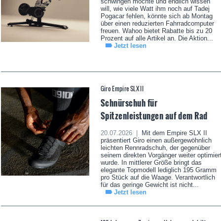
schwingen möchte und endlich wissen
will, wie viele Watt ihm noch auf Tadej
Pogacar fehlen, könnte sich ab Montag
über einen reduzierten Fahrradcomputer
freuen. Wahoo bietet Rabatte bis zu 20
Prozent auf alle Artikel an. Die Aktion...
Jetzt lesen
Giro Empire SLX II
Schnürschuh für
Spitzenleistungen auf dem Rad
20.07.2026 |
Mit dem Empire SLX II
präsentiert Giro einen außergewöhnlich
leichten Rennradschuh, der gegenüber
seinem direkten Vorgänger weiter optimier
wurde. In mittlerer Größe bringt das
elegante Topmodell lediglich 195 Gramm
pro Stück auf die Waage. Verantwortlich
für das geringe Gewicht ist nicht...
Jetzt lesen