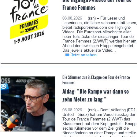
France Femmes
08.08.2026 |
(rsn) – Für Leser und
Leserinnen, die lieber schauen statt lesen
bietet radsport-news.com die Highlight-
Videos. Die Eurosport-Mitschnitte aller
neun Teilstücke der diesjährigen Tour de
France Femmes (2.WWT) werden hier am
Abend der jeweiligen Etappe eingebettet.
Das jeweils aktuellste Video...
Jetzt ansehen
Die Stimmen zur 8. Etappe der Tour de France
Femmes
Aldag: “Die Rampe war dann so
zehn Meter zu lang “
08.08.2026 |
(rsn) – Demi Vollering (FDJ
United – Suez) hat am Vorschlusstag der
Tour de France Femmes (2.WWT) das
Klassement auf dem Kopf gestellt. Knapp
sechs Kilometer vor dem Ziel griff die
Niederländerin an einer Rampe und stellte