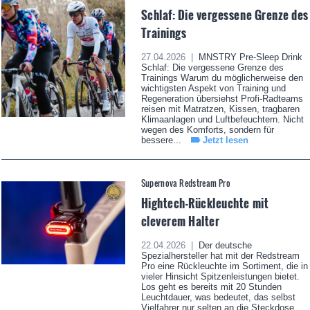
Schlaf: Die vergessene Grenze des
Trainings
27.04.2026 |
MNSTRY Pre-Sleep Drink
Schlaf: Die vergessene Grenze des
Trainings Warum du möglicherweise den
wichtigsten Aspekt von Training und
Regeneration übersiehst Profi-Radteams
reisen mit Matratzen, Kissen, tragbaren
Klimaanlagen und Luftbefeuchtern. Nicht
wegen des Komforts, sondern für
bessere...
Jetzt lesen
Supernova Redstream Pro
Hightech-Rückleuchte mit
cleverem Halter
22.04.2026 |
Der deutsche
Spezialhersteller hat mit der Redstream
Pro eine Rückleuchte im Sortiment, die in
vieler Hinsicht Spitzenleistungen bietet.
Los geht es bereits mit 20 Stunden
Leuchtdauer, was bedeutet, das selbst
Vielfahrer nur selten an die Steckdose