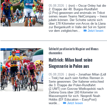
05.08.2026 |
(rsn) – Oscar Onley hat die
2. Etappe der 48. Burgos-Rundfahrt
(2.Pro) gewonnen und erstmals im Trikot
seines neuen Teams NetCompany – Ineo
jubeln können. Der Schotte setzte sich
über 178 Kilometer von Arcos de la Llana
zur Bergankunft in Valle del Sol im Sprint
vor dem zeitgleichen...
Jetzt lesen
Schlecht positionierte Magnier und Meeus
chancenlos
Hattrick: Milan baut seine
Siegesserie in Polen aus
05.08.2026 |
(rsn) – Jonathan Milan (Lidl
– Trek) hat auch sein fünftes Rennen in
Serie gewonnen. Der Italiener entschied
die 3. Etappe der Polen-Rundfahrt
(2.UWT) von Gorzow Wielkopolski nach
Zielona Gora über 193 Kilometer im
Massensprint für sich. Neoprofi Noah
Hobbs (EF Education – EasyPost)
wurde...
Jetzt lesen