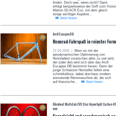
finden. Doch was, wenn nicht? Dann
erfolgt beispielsweise der Griff zum Vision
Metron 5D ACR Evo, mit dem gleich
einige wichtiger Aspekte...
Jetzt lesen
Arc8 Escapee DB
Rennrad-Fahrspaß in reinster For
21.04.2026 |
Wem es mit der
aerodynamischen Optimierung von
Rennrädern inzwischen alles zu viel wird,
der (oder die) wird sich über das Arc8
Escapee DB bestimmt freuen. Denn der
junge Schweizer Hersteller liefert eine
schnörkellose, dabei durchaus modern
anmutende Rennmaschine ab, die sich
auf klassische...
Jetzt lesen
Bikebeat Maßstab EVO Disc Hyperlight Carbon 4
mm