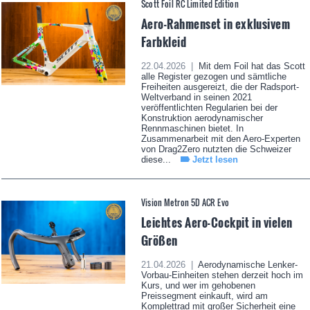
Scott Foil RC Limited Edition
Aero-Rahmenset in exklusivem
Farbkleid
22.04.2026 |
Mit dem Foil hat das Scott
alle Register gezogen und sämtliche
Freiheiten ausgereizt, die der Radsport-
Weltverband in seinen 2021
veröffentlichten Regularien bei der
Konstruktion aerodynamischer
Rennmaschinen bietet. In
Zusammenarbeit mit den Aero-Experten
von Drag2Zero nutzten die Schweizer
diese...
Jetzt lesen
Vision Metron 5D ACR Evo
Leichtes Aero-Cockpit in vielen
Größen
21.04.2026 |
Aerodynamische Lenker-
Vorbau-Einheiten stehen derzeit hoch im
Kurs, und wer im gehobenen
Preissegment einkauft, wird am
Komplettrad mit großer Sicherheit eine