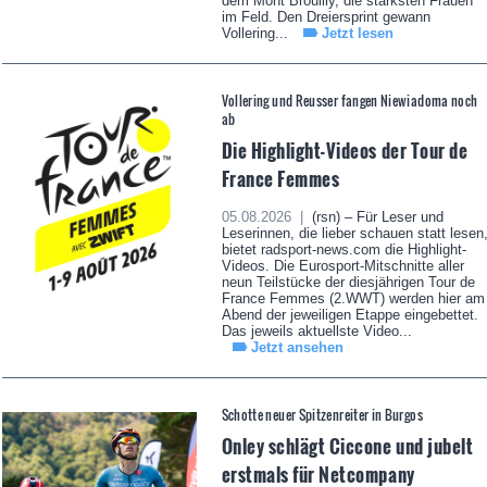
dem Mont Brouilly, die stärksten Frauen
im Feld. Den Dreiersprint gewann
Vollering...
Jetzt lesen
Vollering und Reusser fangen Niewiadoma noch
ab
Die Highlight-Videos der Tour de
France Femmes
05.08.2026 |
(rsn) – Für Leser und
Leserinnen, die lieber schauen statt lesen
bietet radsport-news.com die Highlight-
Videos. Die Eurosport-Mitschnitte aller
neun Teilstücke der diesjährigen Tour de
France Femmes (2.WWT) werden hier am
Abend der jeweiligen Etappe eingebettet.
Das jeweils aktuellste Video...
Jetzt ansehen
Schotte neuer Spitzenreiter in Burgos
Onley schlägt Ciccone und jubelt
erstmals für Netcompany