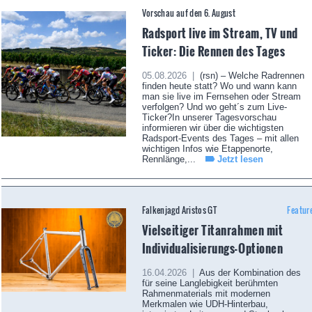
Vorschau auf den 6. August
Radsport live im Stream, TV und
Ticker: Die Rennen des Tages
05.08.2026 |
(rsn) – Welche Radrennen
finden heute statt? Wo und wann kann
man sie live im Fernsehen oder Stream
verfolgen? Und wo geht´s zum Live-
Ticker?In unserer Tagesvorschau
informieren wir über die wichtigsten
Radsport-Events des Tages – mit allen
wichtigen Infos wie Etappenorte,
Rennlänge,...
Jetzt lesen
Falkenjagd Aristos GT
Featur
Vielseitiger Titanrahmen mit
Individualisierungs-Optionen
16.04.2026 |
Aus der Kombination des
für seine Langlebigkeit berühmten
Rahmenmaterials mit modernen
Merkmalen wie UDH-Hinterbau,