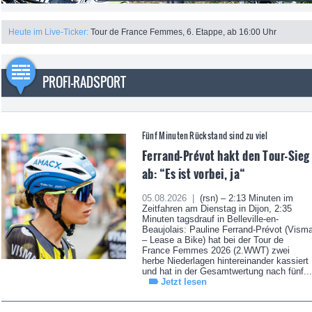
Heute im Live-Ticker:
Tour de France Femmes, 6. Etappe, ab 16:00 Uhr
PROFI-RADSPORT
Fünf Minuten Rückstand sind zu viel
Ferrand-Prévot hakt den Tour-Sieg
ab: “Es ist vorbei, ja“
05.08.2026 |
(rsn) – 2:13 Minuten im
Zeitfahren am Dienstag in Dijon, 2:35
Minuten tagsdrauf in Belleville-en-
Beaujolais: Pauline Ferrand-Prévot (Vism
– Lease a Bike) hat bei der Tour de
France Femmes 2026 (2.WWT) zwei
herbe Niederlagen hintereinander kassiert
und hat in der Gesamtwertung nach fünf...
Jetzt lesen