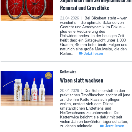
Superleicht und aerodynamisch an
Rennrad und Gravelbike
21.04.2026 |
Bei Bikebeat steht – wen
wundert’s – die optimale Balance von
Gewicht und Aerodynamik im Fokus –
plus eine Reduzierung des
Rollwiderstandes. In der heutigen Zeit
heißt das: ein Satzgewicht unter 1.000
Gramm, 45 mm tiefe, breite Felgen und
natürlich eine große Maulweite, die den
Reifen...
Jetzt lesen
Kettenwixe
Wixen statt wachsen
20.04.2026 |
Der Schmierstoff in den
praktischen Tropfflaschen spricht all jene
an, die ihre Kette klassisch pflegen
wollen, anstatt sich dem Diktat
umständlichen Entfettens und
Heißwachsens zu unterwerfen. Die
Kettenwixe belohnt sie dafür mit seit
vielen Jahren bewährten Eigenschaften,
zu denen minimale...
Jetzt lesen