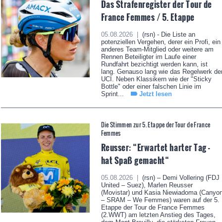
Das Strafenregister der Tour de
France Femmes / 5. Etappe
05.08.2026 |
(rsn) - Die Liste an
potenziellen Vergehen, derer ein Profi, ein
anderes Team-Mitglied oder weitere am
Rennen Beteiligter im Laufe einer
Rundfahrt bezichtigt werden kann, ist
lang. Genauso lang wie das Regelwerk de
UCI. Neben Klassikern wie der "Sticky
Bottle" oder einer falschen Linie im
Sprint...
Jetzt lesen
Die Stimmen zur 5. Etappe der Tour de France
Femmes
Reusser: “Erwartet harter Tag -
hat Spaß gemacht“
05.08.2026 |
(rsn) – Demi Vollering (FDJ
United – Suez), Marlen Reusser
(Movistar) und Kasia Niewiadoma (Canyo
– SRAM – We Femmes) waren auf der 5.
Etappe der Tour de France Femmes
(2.WWT) am letzten Anstieg des Tages,