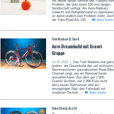
mit dieser neuen Version des Tubolito kei
Problem, die über einen 100 mm langen
Ventilschaft verfügt. Am Aero-Radsatz
Gewicht und Rollwiderstand zu optimieren
ist damit endlich kein Problem mehr. Doc
der Tubo-Road Alu 100...
Jetzt lesen
Trek Madone SL Gen 8
Aero-Dreambuild mit Gravel-
Gruppe
19.05.2026 |
Das Trek Madone mal ganz
anders: der Dreambuild des auf exklusive
Rennmaschinen spezialisierten Road Bike
Channel zeigt, wie ein Rennrad heute
aussehen kann. Aus dem gut 1.000
Gramm leichten, mit 2.999 Euro nicht
allzu teuren Rahmenset wird ein
einzigartiges Rad, das Fahrspaß mit
moderner Technik...
Jetzt lesen
Duke Strada Æra 56