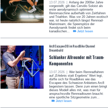
13.07.2026 |
Anfang der 2000er Jahre
vorgestellt, gilt das Cervélo Soloist als
erste aerodynamisch optimierte
Rennmaschine außerhalb von Zeitfahren
und Triathlon. Was vor 20 Jahren exotisc
war, ist heute natürlich längst Rennrad-
Mainstream; die Speerspitze der
Aerodynamik findet sich beim
kanadischen...
Jetzt lesen
Arc8 Escapee DB im RoadBike Channel
Dreambuild
Schlanker Allrounder mit Traum-
Komponenten
13.07.2026 |
Wer beim Rennradfahren
auf „Erlebnis statt Ergebnis“ Wert legt,
dürfte sich für Roadbikes wie das
Escapee des Schweizer Anbieters Arc8
begeistern lassen. Denn zum einen bringt
dieses Modell alles mit, was man für
anspruchsvolle Rennradtouren braucht:
eine sportliche Sitzgeometrie zum...
Jetzt lesen