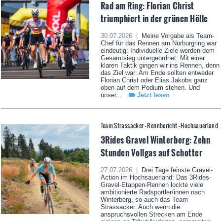
Rad am Ring: Florian Christ
triumphiert in der grünen Hölle
30.07.2026 |
Meine Vorgabe als Team-
Chef für das Rennen am Nürburgring war
eindeutig: Individuelle Ziele werden dem
Gesamtsieg untergeordnet. Mit einer
klaren Taktik gingen wir ins Rennen, denn
das Ziel war: Am Ende sollten entweder
Florian Christ oder Elias Jakobs ganz
oben auf dem Podium stehen. Und
unser...
Jetzt lesen
Team Strassacker - Rennbericht - Hochsauerland
3Rides Gravel Winterberg: Zehn
Stunden Vollgas auf Schotter
27.07.2026 |
Drei Tage feinste Gravel-
Action im Hochsauerland: Das 3Rides-
Gravel-Etappen-Rennen lockte viele
ambitionierte Radsportler/innen nach
Winterberg, so auch das Team
Strassacker. Auch wenn die
anspruchsvollen Strecken am Ende