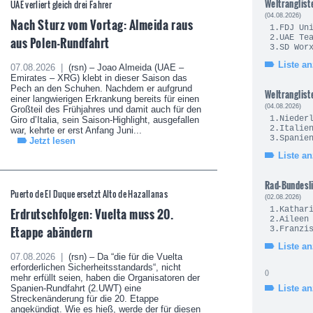
Weltranglist
UAE verliert gleich drei Fahrer
(04.08.2026)
Nach Sturz vom Vortag: Almeida raus
1.FDJ U
2.UAE 
aus Polen-Rundfahrt
3.SD Wo
Liste a
07.08.2026 |
(rsn) – Joao Almeida (UAE –
Emirates – XRG) klebt in dieser Saison das
Pech an den Schuhen. Nachdem er aufgrund
Weltranglist
einer langwierigen Erkrankung bereits für einen
(04.08.2026)
Großteil des Frühjahres und damit auch für den
1.Nie
Giro d’Italia, sein Saison-Highlight, ausgefallen
2.It
war, kehrte er erst Anfang Juni...
3.Sp
Jetzt lesen
Liste a
Rad-Bundesl
Puerto de El Duque ersetzt Alto de Hazallanas
(02.08.2026)
Erdrutschfolgen: Vuelta muss 20.
1.Kath
2.Ailee
Etappe abändern
3.Fran
Liste a
07.08.2026 |
(rsn) – Da “die für die Vuelta
erforderlichen Sicherheitsstandards“, nicht
()
mehr erfüllt seien, haben die Organisatoren der
Spanien-Rundfahrt (2.UWT) eine
Liste a
Streckenänderung für die 20. Etappe
angekündigt. Wie es hieß, werde der für diesen