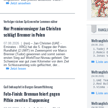
Jetzt ansehen
Verfolger rücken Spitzenreiter Lemmen näher
Nur Premierensieger Jan Christen
RANGL
schlägt Brenner in Polen
Weltranglist
07.08.2026 |
(rsn) – Jan Christen (UAE -
(04.08..202)
Emirates - XRG) hat die 5. Etappe der Polen-
1.Tade
Rundfahrt (2.UWT) im Zweiersprint vor Marco
2.Remc
Brenner (Tudor) gewonnen und somit seinen
3.Jonas
ersten Sieg auf WorldTour-Niveau gefeiert. Der
Schweizer war gut zwei Kilometer vor dem Ziel
Liste a
im Schlussanstieg solo geflüchtet, der...
Jetzt lesen
Weltranglist
(04.08.2026)
1.UAE Te
2.Red Bul
Gall behauptet in Burgos Gesamtführung
3.Visma 
Foto-Finish: Brennan feiert gegen
Liste a
Pithie zweiten Etappensieg
Weltranglist
(04.08.2026)