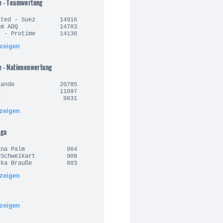
e - Teamwertung
nited - Suez 14916
Team ADQ 14783
rx - Protime 14130
nzeigen
e - Nationenwertung
derlande 20785
alien 11097
anien 9831
nzeigen
iga
arina Palm 964
n Schweikart 908
ziska Brauße 803
nzeigen
nzeigen