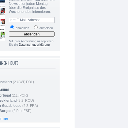
Newsletter jeden Montag
über die Ereignisse des
Wochenendes informieren.
anmelden
abmelden
Mit Ihrer Anmeldung akzeptieren
Sie die
Datenschutzerklärung
.
NNEN HEUTE
ndfahrt
(2.UWT, POL)
Männer
ortugal
(2.1, POR)
Szeklerland
(2.2, ROU)
la Guadeloupe
(2.2, FRA)
 Burgos
(2.Pro, ESP)
rmine