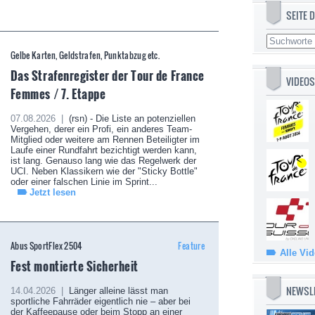
SEITE
Gelbe Karten, Geldstrafen, Punktabzug etc.
Das Strafenregister der Tour de France
VIDEOS
Femmes / 7. Etappe
07.08.2026 |
(rsn) - Die Liste an potenziellen
Vergehen, derer ein Profi, ein anderes Team-
Mitglied oder weitere am Rennen Beteiligter im
Laufe einer Rundfahrt bezichtigt werden kann,
ist lang. Genauso lang wie das Regelwerk der
UCI. Neben Klassikern wie der "Sticky Bottle"
oder einer falschen Linie im Sprint...
Jetzt lesen
Abus SportFlex 2504
Feature
Alle Vi
Fest montierte Sicherheit
NEWSL
14.04.2026 |
Länger alleine lässt man
sportliche Fahrräder eigentlich nie – aber bei
der Kaffeepause oder beim Stopp an einer