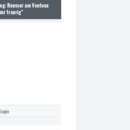
weg: Reusser am Ventoux
nur traurig“
-Login