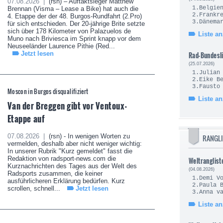
07.08.2026 |
(rsn) – Auftaktsieger Matthew
1.Be
Brennan (Visma – Lease a Bike) hat auch die
2.Fra
4. Etappe der der 48. Burgos-Rundfahrt (2.Pro)
3.Dä
für sich entschieden. Der 20-jährige Brite setzte
sich über 178 Kilometer von Palazuelos de
Liste a
Muno nach Briviesca im Sprint knapp vor dem
Neuseeländer Laurence Pithie (Red...
Jetzt lesen
Rad-Bundesl
(25.07.2026)
1.Juli
2.Eik
3.Fau
Moscon in Burgos disqualifiziert
Liste a
Van der Breggen gibt vor Ventoux-
Etappe auf
07.08.2026 |
(rsn) - In wenigen Worten zu
RANGLI
vermelden, deshalb aber nicht weniger wichtig:
In unserer Rubrik "Kurz gemeldet" fasst die
Redaktion von radsport-news.com die
Weltranglist
Kurznachrichten des Tages aus der Welt des
(04.08.2026)
Radsports zusammen, die keiner
1.Demi
ausführlicheren Erklärung bedürfen. Kurz
2.Pau
scrollen, schnell...
Jetzt lesen
3.Anna v
Liste a