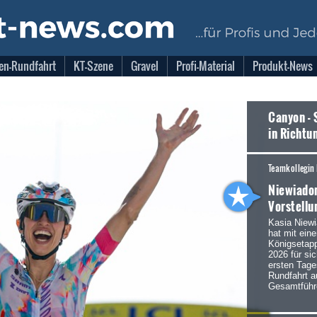
en-Rundfahrt
KT-Szene
Gravel
Profi-Material
Produkt-News
Canyon - 
in Richtu
Teamkollegin 
Niewiadom
Vorstellu
Kasia Niew
hat mit eine
Königsetap
2026 für si
ersten Tage
Rundfahrt a
Gesamtführ