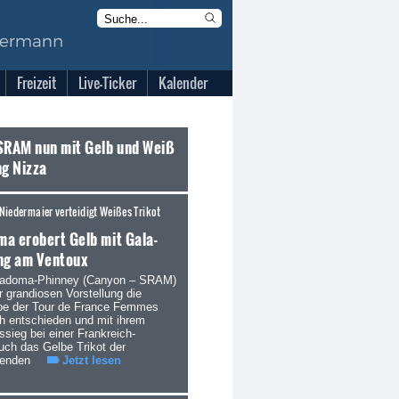
Freizeit
Live-Ticker
Kalender
SRAM nun mit Gelb und Weiß
ng Nizza
Niedermaier verteidigt Weißes Trikot
a erobert Gelb mit Gala-
ng am Ventoux
iadoma-Phinney (Canyon – SRAM)
r grandiosen Vorstellung die
pe der Tour de France Femmes
ch entschieden und mit ihrem
ssieg bei einer Frankreich-
uch das Gelbe Trikot der
enden
Jetzt lesen