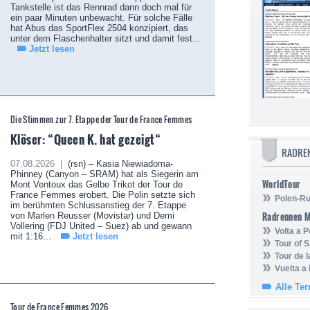
Tankstelle ist das Rennrad dann doch mal für
ein paar Minuten unbewacht. Für solche Fälle
hat Abus das SportFlex 2504 konzipiert, das
unter dem Flaschenhalter sitzt und damit fest...
Jetzt lesen
Die Stimmen zur 7. Etappe der Tour de France Femmes
Klöser: “Queen K. hat gezeigt“
RADRE
07.08.2026 |
(rsn) – Kasia Niewiadoma-
Phinney (Canyon – SRAM) hat als Siegerin am
WorldTour
Mont Ventoux das Gelbe Trikot der Tour de
France Femmes erobert. Die Polin setzte sich
Polen-Ru
im berühmten Schlussanstieg der 7. Etappe
Radrennen 
von Marlen Reusser (Movistar) und Demi
Vollering (FDJ United – Suez) ab und gewann
Volta a P
mit 1:16...
Jetzt lesen
Tour of 
Tour de 
Vuelta a
Alle Te
Tour de France Femmes 2026