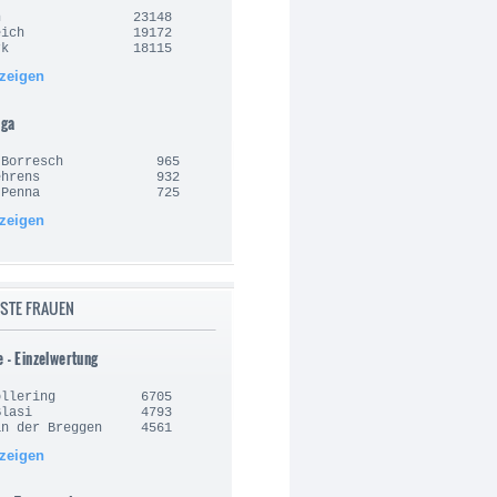
lgien 23148
nkreich 19172
nemark 18115
nzeigen
iga
an Borresch 965
e Behrens 932
sto Penna 725
nzeigen
STE FRAUEN
e - Einzelwertung
 Vollering 6705
la Blasi 4793
an der Breggen 4561
nzeigen