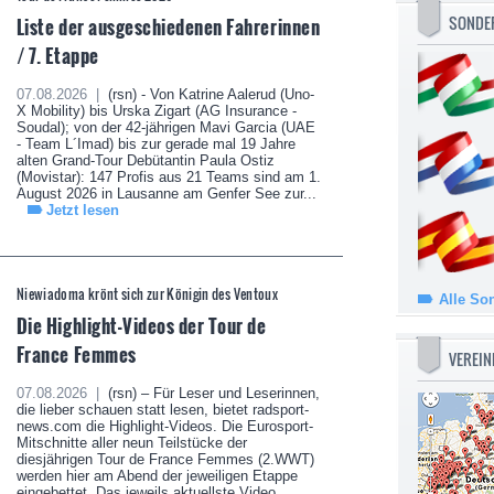
SONDE
Liste der ausgeschiedenen Fahrerinnen
/ 7. Etappe
07.08.2026 |
(rsn) - Von Katrine Aalerud (Uno-
X Mobility) bis Urska Zigart (AG Insurance -
Soudal); von der 42-jährigen Mavi Garcia (UAE
- Team L´Imad) bis zur gerade mal 19 Jahre
alten Grand-Tour Debütantin Paula Ostiz
(Movistar): 147 Profis aus 21 Teams sind am 1.
August 2026 in Lausanne am Genfer See zur...
Jetzt lesen
Niewiadoma krönt sich zur Königin des Ventoux
Alle So
Die Highlight-Videos der Tour de
France Femmes
VEREIN
07.08.2026 |
(rsn) – Für Leser und Leserinnen,
die lieber schauen statt lesen, bietet radsport-
news.com die Highlight-Videos. Die Eurosport-
Mitschnitte aller neun Teilstücke der
diesjährigen Tour de France Femmes (2.WWT)
werden hier am Abend der jeweiligen Etappe
eingebettet. Das jeweils aktuellste Video...