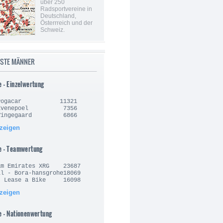
über 250
Radsportvereine in
Deutschland,
Österrreich und der
Schweiz.
ISTE MÄNNER
e - Einzelwertung
j Pogacar 11321
o Evenepoel 7356
 Vingegaard 6866
nzeigen
e - Teamwertung
am Emirates XRG 23687
l - Bora-hansgrohe18069
- Lease a Bike 16098
nzeigen
e - Nationenwertung