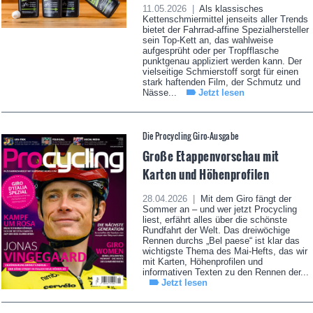
11.05.2026 |
Als klassisches
Kettenschmiermittel jenseits aller Trends
bietet der Fahrrad-affine Spezialhersteller
sein Top-Kett an, das wahlweise
aufgesprüht oder per Tropfflasche
punktgenau appliziert werden kann. Der
vielseitige Schmierstoff sorgt für einen
stark haftenden Film, der Schmutz und
Nässe...
Jetzt lesen
Die Procycling Giro-Ausgabe
Große Etappenvorschau mit
Karten und Höhenprofilen
28.04.2026 |
Mit dem Giro fängt der
Sommer an – und wer jetzt Procycling
liest, erfährt alles über die schönste
Rundfahrt der Welt. Das dreiwöchige
Rennen durchs „Bel paese“ ist klar das
wichtigste Thema des Mai-Hefts, das wir
mit Karten, Höhenprofilen und
informativen Texten zu den Rennen der...
Jetzt lesen