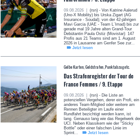
09.08.2026 |
(rsn) - Von Katrine Aalerud
(Uno-X Mobility) bis Urska Zigart (AG
Insurance - Soudal); von der 42-jährigen
Mavi Garcia (UAE - Team L´Imad) bis zur
gerade mal 19 Jahre alten Grand-Tour
Debütantin Paula Ostiz (Movistar): 147
Profis aus 21 Teams sind am 1. August
2026 in Lausanne am Genfer See zur...
Jetzt lesen
Gelbe Karten, Geldstrafen, Punktabzug etc.
Das Strafenregister der Tour de
France Femmes / 9. Etappe
09.08.2026 |
(rsn) - Die Liste an
potenziellen Vergehen, derer ein Profi, ein
anderes Team-Mitglied oder weitere am
Rennen Beteiligter im Laufe einer
Rundfahrt bezichtigt werden kann, ist
lang. Genauso lang wie das Regelwerk de
UCI. Neben Klassikern wie der "Sticky
Bottle" oder einer falschen Linie im
Sprint...
Jetzt lesen