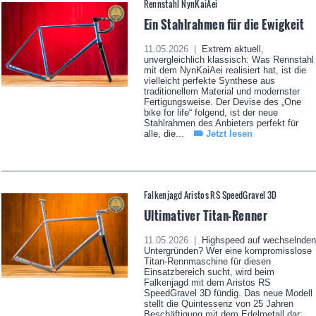
Rennstahl NynKaiAei
Ein Stahlrahmen für die Ewigkeit
11.05.2026 |
Extrem aktuell,
unvergleichlich klassisch: Was Rennstahl
mit dem NynKaiAei realisiert hat, ist die
vielleicht perfekte Synthese aus
traditionellem Material und modernster
Fertigungsweise. Der Devise des „One
bike for life“ folgend, ist der neue
Stahlrahmen des Anbieters perfekt für
alle, die...
Jetzt lesen
Falkenjagd Aristos RS SpeedGravel 3D
Ultimativer Titan-Renner
11.05.2026 |
Highspeed auf wechselnden
Untergründen? Wer eine kompromisslose
Titan-Rennmaschine für diesen
Einsatzbereich sucht, wird beim
Falkenjagd mit dem Aristos RS
SpeedGravel 3D fündig. Das neue Modell
stellt die Quintessenz von 25 Jahren
Beschäftigung mit dem Edelmetall dar;