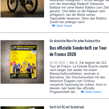
relevanten Kategorien – nichts weniger ha
sich der ehemalige Radprofi Sebastian
Baldauf mit seine Marke Baldiso zum Ziel
gesetzt. Und dabei ist der Allgäuer sehr
erfolgreich, wie die Werte seines
Topmodells beweisen. Denn das Baldiso
Zenith hat unlängst nach...
Jetzt lesen
Ein absolutes Muss für jeden Radsportfan
Das offizielle Sonderheft zur Tour
de France 2026
26.05.2026 |
Am 4. Juli beginnt die 113.
Tour de France. La Grande Boucle startet
nach langer Zeit wieder mit einem
Mannschaftszeitfahren, erstmals in
Barcelona. Der Streckenverlauf mit den
härtesten Etappen zum Schluss
verspricht Spannung bis zuletzt. Auch in
diesem Jahr bietet das offizielle
Programmheft der...
Jetzt lesen
Scott Foil RC mit Sonderlack