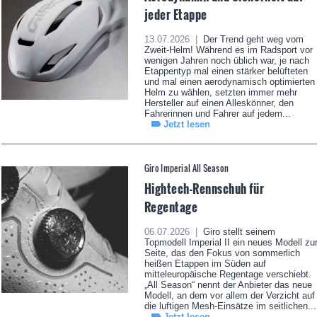
jeder Etappe
13.07.2026 |
Der Trend geht weg vom
Zweit-Helm! Während es im Radsport vor
wenigen Jahren noch üblich war, je nach
Etappentyp mal einen stärker belüfteten
und mal einen aerodynamisch optimierten
Helm zu wählen, setzten immer mehr
Hersteller auf einen Alleskönner, den
Fahrerinnen und Fahrer auf jedem...
Jetzt lesen
Giro Imperial All Season
Hightech-Rennschuh für
Regentage
06.07.2026 |
Giro stellt seinem
Topmodell Imperial II ein neues Modell zu
Seite, das den Fokus von sommerlich
heißen Etappen im Süden auf
mitteleuropäische Regentage verschiebt.
„All Season“ nennt der Anbieter das neue
Modell, an dem vor allem der Verzicht auf
die luftigen Mesh-Einsätze im seitlichen...
Jetzt lesen