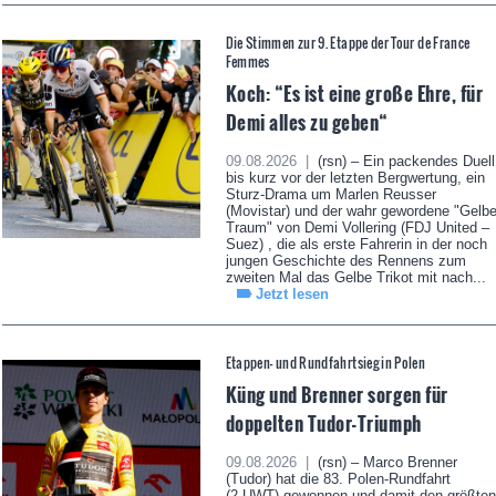
Die Stimmen zur 9. Etappe der Tour de France
Femmes
Koch: “Es ist eine große Ehre, für
Demi alles zu geben“
09.08.2026 |
(rsn) – Ein packendes Duell
bis kurz vor der letzten Bergwertung, ein
Sturz-Drama um Marlen Reusser
(Movistar) und der wahr gewordene "Gelb
Traum" von Demi Vollering (FDJ United –
Suez) , die als erste Fahrerin in der noch
jungen Geschichte des Rennens zum
zweiten Mal das Gelbe Trikot mit nach...
Jetzt lesen
Etappen- und Rundfahrtsieg in Polen
Küng und Brenner sorgen für
doppelten Tudor-Triumph
09.08.2026 |
(rsn) – Marco Brenner
(Tudor) hat die 83. Polen-Rundfahrt
(2.UWT) gewonnen und damit den größten