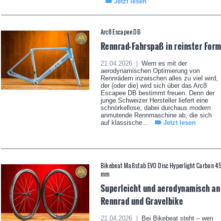
Jetzt lesen
Arc8 Escapee DB
Rennrad-Fahrspaß in reinster For
21.04.2026 |
Wem es mit der
aerodynamischen Optimierung von
Rennrädern inzwischen alles zu viel wird,
der (oder die) wird sich über das Arc8
Escapee DB bestimmt freuen. Denn der
junge Schweizer Hersteller liefert eine
schnörkellose, dabei durchaus modern
anmutende Rennmaschine ab, die sich
auf klassische...
Jetzt lesen
Bikebeat Maßstab EVO Disc Hyperlight Carbon 4
mm
Superleicht und aerodynamisch an
Rennrad und Gravelbike
21.04.2026 |
Bei Bikebeat steht – wen