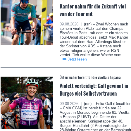
Kanter nahm für die Zukunft viel
von der Tour mit
09.08.2026 |
(rsn) – Zwei Wochen nach
seinem vierten Platz auf den Champs-
Élysées in Paris, mit dem er ein starkes
Tour-Debüt abschloss, setzt Max Kanter
wieder auf dem Rad. Allerdings lässt es
der Sprinter von XDS – Astana noch
etwas ruhiger angehen, wie er RSN
verriet. “Ich wollte diese Woche vom...
Jetzt lesen
Österreicher bereit für die Vuelta a Espana
Violett verteidigt: Gall gewinnt in
Burgos viel Selbstvertrauen
09.08.2026 |
(rsn) – Felix Gall (Decathlo
– CMA CGM) ist bereit für die am 22.
August in Monaco beginnende 81. Vuelta
a Espana (2.UWT). Als Dritter der
abschließenden Königsetappe der 48.
Burgos-Rundfahrt (2.Pro) verteidigte der
28-jährige Österreicher an der Bergankunf