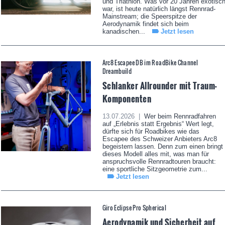
und Triathlon. Was vor 20 Jahren exotisc
war, ist heute natürlich längst Rennrad-
Mainstream; die Speerspitze der
Aerodynamik findet sich beim
kanadischen...
Jetzt lesen
Arc8 Escapee DB im RoadBike Channel
Dreambuild
Schlanker Allrounder mit Traum-
Komponenten
13.07.2026 |
Wer beim Rennradfahren
auf „Erlebnis statt Ergebnis“ Wert legt,
dürfte sich für Roadbikes wie das
Escapee des Schweizer Anbieters Arc8
begeistern lassen. Denn zum einen bringt
dieses Modell alles mit, was man für
anspruchsvolle Rennradtouren braucht:
eine sportliche Sitzgeometrie zum...
Jetzt lesen
Giro Eclipse Pro Spherical
Aerodynamik und Sicherheit auf