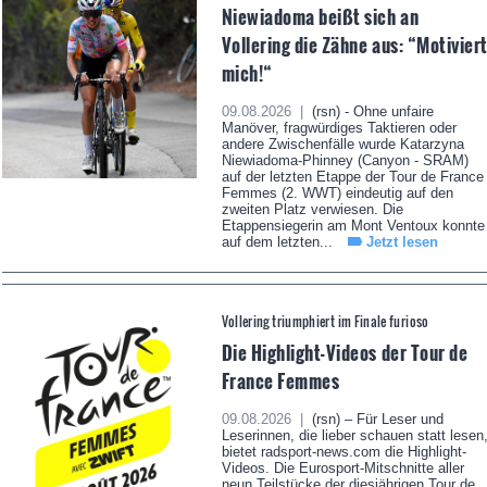
Niewiadoma beißt sich an
Vollering die Zähne aus: “Motivier
mich!“
09.08.2026 |
(rsn) - Ohne unfaire
Manöver, fragwürdiges Taktieren oder
andere Zwischenfälle wurde Katarzyna
Niewiadoma-Phinney (Canyon - SRAM)
auf der letzten Etappe der Tour de France
Femmes (2. WWT) eindeutig auf den
zweiten Platz verwiesen. Die
Etappensiegerin am Mont Ventoux konnte
auf dem letzten...
Jetzt lesen
Vollering triumphiert im Finale furioso
Die Highlight-Videos der Tour de
France Femmes
09.08.2026 |
(rsn) – Für Leser und
Leserinnen, die lieber schauen statt lesen
bietet radsport-news.com die Highlight-
Videos. Die Eurosport-Mitschnitte aller
neun Teilstücke der diesjährigen Tour de