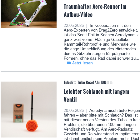
Traumhafter Aero-Renner im
Aufbau-Video
22.05.2026 |
In Kooperation mit den
Aero-Experten von Drag2Zero entwickelt,
ist das Scott Foil in Sachen Aerodynamik
ganz weit vorne. Flächige Gabelbike,
Kammtail-Rohrprofile und Merkmale wie
die enge Umschließung des Hinterrades
durchs Sitzrohr sorgen für prägnante
Formen, ohne das Rad dabei schwer zu...
Jetzt lesen
Tubolito Tubo-Road Alu 100 mm
Leichter Schlauch mit langem
Ventil
20.05.2026 |
Aerodynamisch tiefe Felgen
fahren – aber bitte mit Schlauch? Das ist
mit dieser neuen Version des Tubolito kei
Problem, die über einen 100 mm langen
Ventilschaft verfügt. Am Aero-Radsatz
Gewicht und Rollwiderstand zu optimieren
ist damit endlich kein Problem mehr. Doc