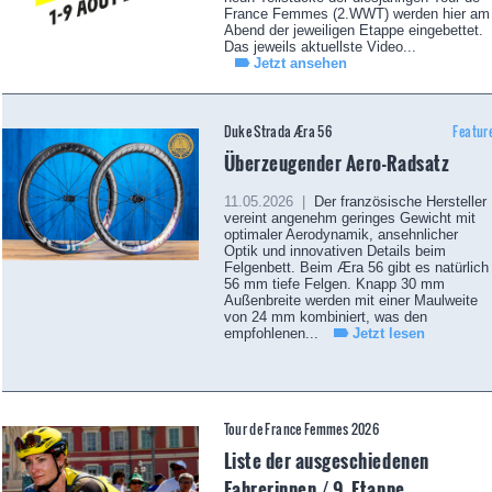
France Femmes (2.WWT) werden hier am
Abend der jeweiligen Etappe eingebettet.
Das jeweils aktuellste Video...
Jetzt ansehen
Duke Strada Æra 56
Featur
Überzeugender Aero-Radsatz
11.05.2026 |
Der französische Hersteller
vereint angenehm geringes Gewicht mit
optimaler Aerodynamik, ansehnlicher
Optik und innovativen Details beim
Felgenbett. Beim Æra 56 gibt es natürlich
56 mm tiefe Felgen. Knapp 30 mm
Außenbreite werden mit einer Maulweite
von 24 mm kombiniert, was den
empfohlenen...
Jetzt lesen
Tour de France Femmes 2026
Liste der ausgeschiedenen
Fahrerinnen / 9. Etappe