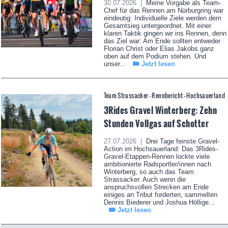
30.07.2026 |
Meine Vorgabe als Team-
Chef für das Rennen am Nürburgring war
eindeutig: Individuelle Ziele werden dem
Gesamtsieg untergeordnet. Mit einer
klaren Taktik gingen wir ins Rennen, denn
das Ziel war: Am Ende sollten entweder
Florian Christ oder Elias Jakobs ganz
oben auf dem Podium stehen. Und
unser...
Jetzt lesen
Team Strassacker - Rennbericht - Hochsauerland
3Rides Gravel Winterberg: Zehn
Stunden Vollgas auf Schotter
27.07.2026 |
Drei Tage feinste Gravel-
Action im Hochsauerland: Das 3Rides-
Gravel-Etappen-Rennen lockte viele
ambitionierte Radsportler/innen nach
Winterberg, so auch das Team
Strassacker. Auch wenn die
anspruchsvollen Strecken am Ende
einiges an Tribut forderten, sammelten
Dennis Biederer und Joshua Höllige...
Jetzt lesen