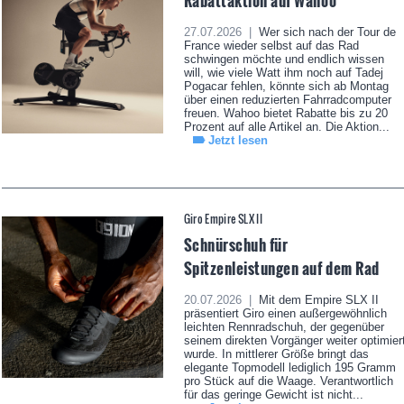
Rabattaktion auf Wahoo
27.07.2026 |
Wer sich nach der Tour de
France wieder selbst auf das Rad
schwingen möchte und endlich wissen
will, wie viele Watt ihm noch auf Tadej
Pogacar fehlen, könnte sich ab Montag
über einen reduzierten Fahrradcomputer
freuen. Wahoo bietet Rabatte bis zu 20
Prozent auf alle Artikel an. Die Aktion...
Jetzt lesen
Giro Empire SLX II
Schnürschuh für
Spitzenleistungen auf dem Rad
20.07.2026 |
Mit dem Empire SLX II
präsentiert Giro einen außergewöhnlich
leichten Rennradschuh, der gegenüber
seinem direkten Vorgänger weiter optimier
wurde. In mittlerer Größe bringt das
elegante Topmodell lediglich 195 Gramm
pro Stück auf die Waage. Verantwortlich
für das geringe Gewicht ist nicht...