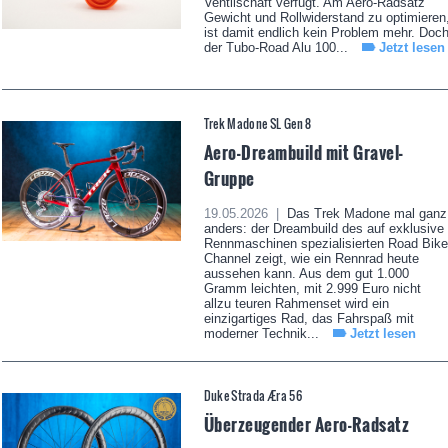
Ventilschaft verfügt. Am Aero-Radsatz
Gewicht und Rollwiderstand zu optimieren
ist damit endlich kein Problem mehr. Doc
der Tubo-Road Alu 100...
Jetzt lesen
Trek Madone SL Gen 8
Aero-Dreambuild mit Gravel-
Gruppe
19.05.2026 |
Das Trek Madone mal ganz
anders: der Dreambuild des auf exklusive
Rennmaschinen spezialisierten Road Bike
Channel zeigt, wie ein Rennrad heute
aussehen kann. Aus dem gut 1.000
Gramm leichten, mit 2.999 Euro nicht
allzu teuren Rahmenset wird ein
einzigartiges Rad, das Fahrspaß mit
moderner Technik...
Jetzt lesen
Duke Strada Æra 56
Überzeugender Aero-Radsatz