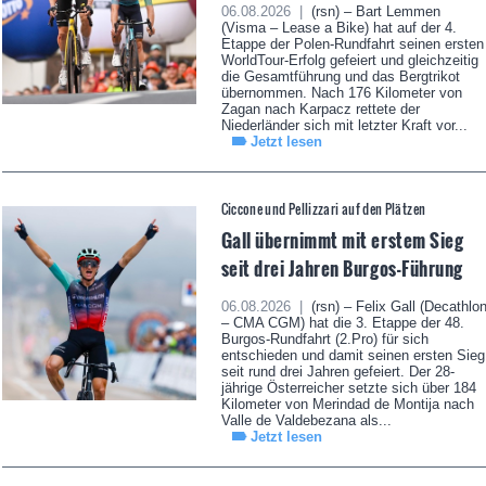
06.08.2026 |
(rsn) – Bart Lemmen
(Visma – Lease a Bike) hat auf der 4.
Etappe der Polen-Rundfahrt seinen ersten
WorldTour-Erfolg gefeiert und gleichzeitig
die Gesamtführung und das Bergtrikot
übernommen. Nach 176 Kilometer von
Zagan nach Karpacz rettete der
Niederländer sich mit letzter Kraft vor...
Jetzt lesen
Ciccone und Pellizzari auf den Plätzen
Gall übernimmt mit erstem Sieg
seit drei Jahren Burgos-Führung
06.08.2026 |
(rsn) – Felix Gall (Decathlo
– CMA CGM) hat die 3. Etappe der 48.
Burgos-Rundfahrt (2.Pro) für sich
entschieden und damit seinen ersten Sieg
seit rund drei Jahren gefeiert. Der 28-
jährige Österreicher setzte sich über 184
Kilometer von Merindad de Montija nach
Valle de Valdebezana als...
Jetzt lesen