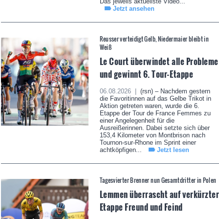
Das jeweils aktuellste Video...
Jetzt ansehen
Reusser verteidigt Gelb, Niedermaier bleibt in
Weiß
Le Court überwindet alle Probleme
und gewinnt 6. Tour-Etappe
06.08.2026 |
(rsn) – Nachdem gestern
die Favoritinnen auf das Gelbe Trikot in
Aktion getreten waren, wurde die 6.
Etappe der Tour de France Femmes zu
einer Angelegenheit für die
Ausreißerinnen. Dabei setzte sich über
153,4 Kilometer von Montbrison nach
Tournon-sur-Rhone im Sprint einer
achtköpfigen...
Jetzt lesen
Tagesvierter Brenner nun Gesamtdritter in Polen
Lemmen überrascht auf verkürzte
Etappe Freund und Feind