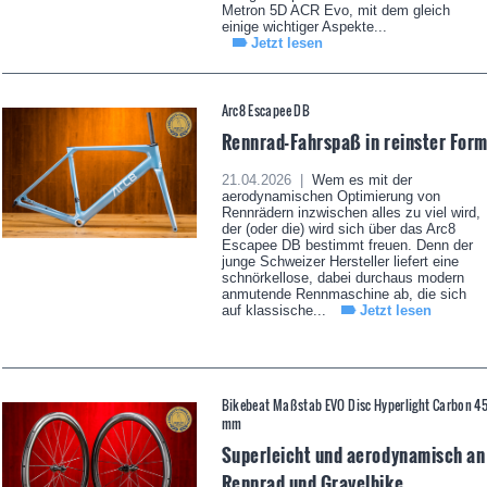
Metron 5D ACR Evo, mit dem gleich
einige wichtiger Aspekte...
Jetzt lesen
Arc8 Escapee DB
Rennrad-Fahrspaß in reinster For
21.04.2026 |
Wem es mit der
aerodynamischen Optimierung von
Rennrädern inzwischen alles zu viel wird,
der (oder die) wird sich über das Arc8
Escapee DB bestimmt freuen. Denn der
junge Schweizer Hersteller liefert eine
schnörkellose, dabei durchaus modern
anmutende Rennmaschine ab, die sich
auf klassische...
Jetzt lesen
Bikebeat Maßstab EVO Disc Hyperlight Carbon 4
mm
Superleicht und aerodynamisch an
Rennrad und Gravelbike