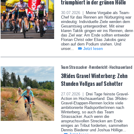
triumphiert in der grünen Hölle
30.07.2026 |
Meine Vorgabe als Team-
Chef für das Rennen am Nürburgring war
eindeutig: Individuelle Ziele werden dem
Gesamtsieg untergeordnet. Mit einer
klaren Taktik gingen wir ins Rennen, denn
das Ziel war: Am Ende sollten entweder
Florian Christ oder Elias Jakobs ganz
oben auf dem Podium stehen. Und
unser...
Jetzt lesen
Team Strassacker - Rennbericht - Hochsauerland
3Rides Gravel Winterberg: Zehn
Stunden Vollgas auf Schotter
27.07.2026 |
Drei Tage feinste Gravel-
Action im Hochsauerland: Das 3Rides-
Gravel-Etappen-Rennen lockte viele
ambitionierte Radsportler/innen nach
Winterberg, so auch das Team
Strassacker. Auch wenn die
anspruchsvollen Strecken am Ende
einiges an Tribut forderten, sammelten
Dennis Biederer und Joshua Höllige...