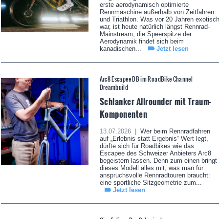
erste aerodynamisch optimierte
Rennmaschine außerhalb von Zeitfahren
und Triathlon. Was vor 20 Jahren exotisc
war, ist heute natürlich längst Rennrad-
Mainstream; die Speerspitze der
Aerodynamik findet sich beim
kanadischen...
Jetzt lesen
Arc8 Escapee DB im RoadBike Channel
Dreambuild
Schlanker Allrounder mit Traum-
Komponenten
13.07.2026 |
Wer beim Rennradfahren
auf „Erlebnis statt Ergebnis“ Wert legt,
dürfte sich für Roadbikes wie das
Escapee des Schweizer Anbieters Arc8
begeistern lassen. Denn zum einen bringt
dieses Modell alles mit, was man für
anspruchsvolle Rennradtouren braucht:
eine sportliche Sitzgeometrie zum...
Jetzt lesen