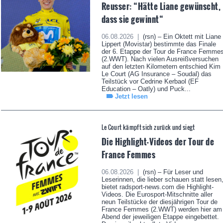
Reusser: “Hätte Liane gewünscht,
dass sie gewinnt“
06.08.2026 |
(rsn) – Ein Oktett mit Liane
Lippert (Movistar) bestimmte das Finale
der 6. Etappe der Tour de France Femme
(2.WWT). Nach vielen Ausreißversuchen
auf den letzten Kilometern entschied Kim
Le Court (AG Insurance – Soudal) das
Teilstück vor Cedrine Kerbaol (EF
Education – Oatly) und Puck...
Jetzt lesen
Le Court kämpft sich zurück und siegt
Die Highlight-Videos der Tour de
France Femmes
06.08.2026 |
(rsn) – Für Leser und
Leserinnen, die lieber schauen statt lesen
bietet radsport-news.com die Highlight-
Videos. Die Eurosport-Mitschnitte aller
neun Teilstücke der diesjährigen Tour de
France Femmes (2.WWT) werden hier am
Abend der jeweiligen Etappe eingebettet.