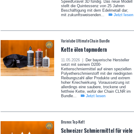
SpeedGravel 3D fündig. Das neue Modell
stellt die Quintessenz von 25 Jahren
Beschäftigung mit dem Edelmetall dar;
mit zukunftsweisenden...
Jetzt lesen
Variolube Ultimate Chain Bundle
Kette ölen topmodern
11.05.2026 |
Der bayerische Hersteller
setzt mit seinem D200-
Kettenschmiermittel auf einen speziellen
Polyetherschmierstoff mit der niedrigsten
Reibungszahl aller Produkte und extrem
hoher Kriechwirkung. Voraussetzung ist
allerdings eine saubere, trockene und
fettfreie Kette, wofür der Chain CLNR im
Bundle...
Jetzt lesen
Brunox Top-Kett
Schweizer Schmiermittel für viele