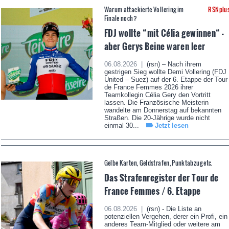
Warum attackierte Vollering im
RSNplu
Finale noch?
FDJ wollte “mit Célia gewinnen“ -
aber Gerys Beine waren leer
06.08.2026 |
(rsn) – Nach ihrem
gestrigen Sieg wollte Demi Vollering (FDJ
United – Suez) auf der 6. Etappe der Tour
de France Femmes 2026 ihrer
Teamkollegin Célia Gery den Vortritt
lassen. Die Französische Meisterin
wandelte am Donnerstag auf bekannten
Straßen. Die 20-Jährige wurde nicht
einmal 30...
Jetzt lesen
Gelbe Karten, Geldstrafen, Punktabzug etc.
Das Strafenregister der Tour de
France Femmes / 6. Etappe
06.08.2026 |
(rsn) - Die Liste an
potenziellen Vergehen, derer ein Profi, ein
anderes Team-Mitglied oder weitere am