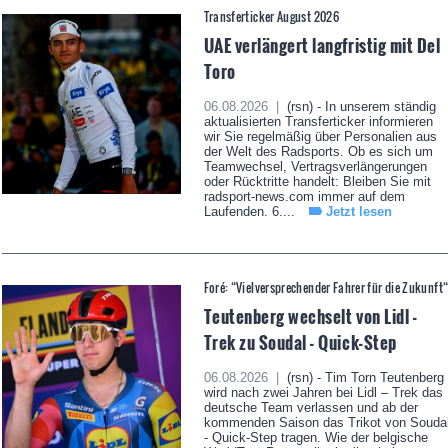
Transferticker August 2026
UAE verlängert langfristig mit Del
Toro
06.08.2026 |
(rsn) - In unserem ständig
aktualisierten Transferticker informieren
wir Sie regelmäßig über Personalien aus
der Welt des Radsports. Ob es sich um
Teamwechsel, Vertragsverlängerungen
oder Rücktritte handelt: Bleiben Sie mit
radsport-news.com immer auf dem
Laufenden. 6....
Jetzt lesen
Foré: “Vielversprechender Fahrer für die Zukunft
Teutenberg wechselt von Lidl -
Trek zu Soudal - Quick-Step
06.08.2026 |
(rsn) - Tim Torn Teutenberg
wird nach zwei Jahren bei Lidl – Trek das
deutsche Team verlassen und ab der
kommenden Saison das Trikot von Souda
- Quick-Step tragen. Wie der belgische