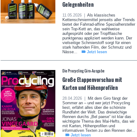
Gelegenheiten
11.05.2026 |
Als klassisches
Kettenschmiermittel jenseits aller Trends
bietet der Fahrrad-affine Spezialhersteller
sein Top-Kett an, das wahlweise
aufgesprüht oder per Tropfflasche
punktgenau appliziert werden kann. Der
vielseitige Schmierstoff sorgt für einen
stark haftenden Film, der Schmutz und
Nässe...
Jetzt lesen
Die Procycling Giro-Ausgabe
Große Etappenvorschau mit
Karten und Höhenprofilen
28.04.2026 |
Mit dem Giro fängt der
Sommer an – und wer jetzt Procycling
liest, erfährt alles über die schönste
Rundfahrt der Welt. Das dreiwöchige
Rennen durchs „Bel paese“ ist klar das
wichtigste Thema des Mai-Hefts, das wir
mit Karten, Höhenprofilen und
informativen Texten zu den Rennen der...
Jetzt lesen