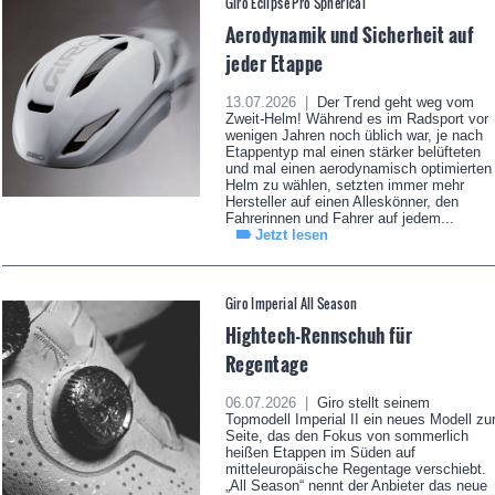
Giro Eclipse Pro Spherical
Aerodynamik und Sicherheit auf
jeder Etappe
13.07.2026 |
Der Trend geht weg vom
Zweit-Helm! Während es im Radsport vor
wenigen Jahren noch üblich war, je nach
Etappentyp mal einen stärker belüfteten
und mal einen aerodynamisch optimierten
Helm zu wählen, setzten immer mehr
Hersteller auf einen Alleskönner, den
Fahrerinnen und Fahrer auf jedem...
Jetzt lesen
Giro Imperial All Season
Hightech-Rennschuh für
Regentage
06.07.2026 |
Giro stellt seinem
Topmodell Imperial II ein neues Modell zu
Seite, das den Fokus von sommerlich
heißen Etappen im Süden auf
mitteleuropäische Regentage verschiebt.
„All Season“ nennt der Anbieter das neue