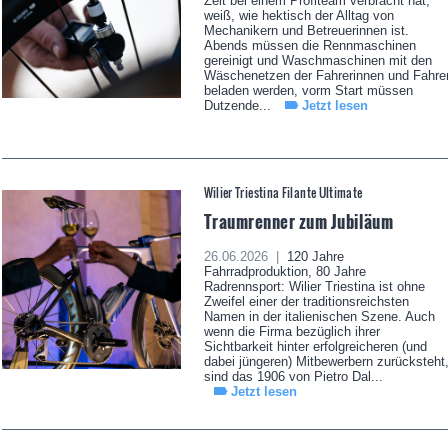
Zeit bei einem Profiteam verbracht hat,
weiß, wie hektisch der Alltag von
Mechanikern und Betreuerinnen ist.
Abends müssen die Rennmaschinen
gereinigt und Waschmaschinen mit den
Wäschenetzen der Fahrerinnen und Fahre
beladen werden, vorm Start müssen
Dutzende...
Jetzt lesen
Wilier Triestina Filante Ultimate
Traumrenner zum Jubiläum
26.06.2026 |
120 Jahre
Fahrradproduktion, 80 Jahre
Radrennsport: Wilier Triestina ist ohne
Zweifel einer der traditionsreichsten
Namen in der italienischen Szene. Auch
wenn die Firma bezüglich ihrer
Sichtbarkeit hinter erfolgreicheren (und
dabei jüngeren) Mitbewerbern zurücksteht
sind das 1906 von Pietro Dal...
Jetzt lesen