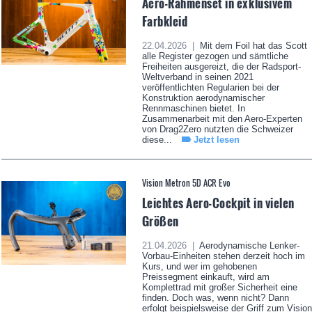
Aero-Rahmenset in exklusivem
Farbkleid
22.04.2026 |
Mit dem Foil hat das Scott
alle Register gezogen und sämtliche
Freiheiten ausgereizt, die der Radsport-
Weltverband in seinen 2021
veröffentlichten Regularien bei der
Konstruktion aerodynamischer
Rennmaschinen bietet. In
Zusammenarbeit mit den Aero-Experten
von Drag2Zero nutzten die Schweizer
diese...
Jetzt lesen
Vision Metron 5D ACR Evo
Leichtes Aero-Cockpit in vielen
Größen
21.04.2026 |
Aerodynamische Lenker-
Vorbau-Einheiten stehen derzeit hoch im
Kurs, und wer im gehobenen
Preissegment einkauft, wird am
Komplettrad mit großer Sicherheit eine
finden. Doch was, wenn nicht? Dann
erfolgt beispielsweise der Griff zum Vision