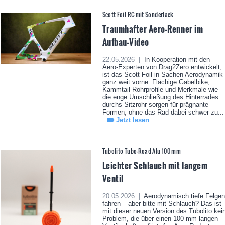
Scott Foil RC mit Sonderlack
Traumhafter Aero-Renner im
Aufbau-Video
22.05.2026 |
In Kooperation mit den
Aero-Experten von Drag2Zero entwickelt,
ist das Scott Foil in Sachen Aerodynamik
ganz weit vorne. Flächige Gabelbike,
Kammtail-Rohrprofile und Merkmale wie
die enge Umschließung des Hinterrades
durchs Sitzrohr sorgen für prägnante
Formen, ohne das Rad dabei schwer zu...
Jetzt lesen
Tubolito Tubo-Road Alu 100 mm
Leichter Schlauch mit langem
Ventil
20.05.2026 |
Aerodynamisch tiefe Felgen
fahren – aber bitte mit Schlauch? Das ist
mit dieser neuen Version des Tubolito kei
Problem, die über einen 100 mm langen