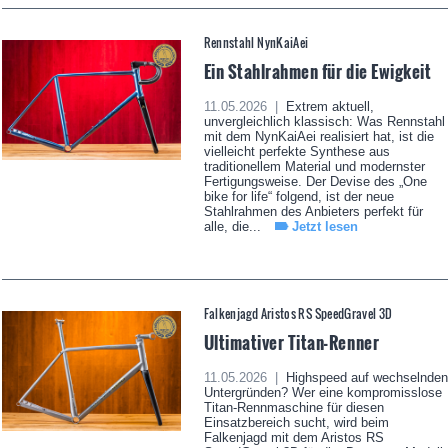
Rennstahl NynKaiAei
Ein Stahlrahmen für die Ewigkeit
11.05.2026 |
Extrem aktuell,
unvergleichlich klassisch: Was Rennstahl
mit dem NynKaiAei realisiert hat, ist die
vielleicht perfekte Synthese aus
traditionellem Material und modernster
Fertigungsweise. Der Devise des „One
bike for life“ folgend, ist der neue
Stahlrahmen des Anbieters perfekt für
alle, die...
Jetzt lesen
Falkenjagd Aristos RS SpeedGravel 3D
Ultimativer Titan-Renner
11.05.2026 |
Highspeed auf wechselnden
Untergründen? Wer eine kompromisslose
Titan-Rennmaschine für diesen
Einsatzbereich sucht, wird beim
Falkenjagd mit dem Aristos RS