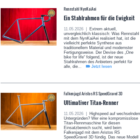
Rennstahl NynKaiAei
Ein Stahlrahmen für die Ewigkeit
11.05.2026 |
Extrem aktuell,
unvergleichlich klassisch: Was Rennstahl
mit dem NynKaiAei realisiert hat, ist die
vielleicht perfekte Synthese aus
traditionellem Material und modernster
Fertigungsweise. Der Devise des „One
bike for life“ folgend, ist der neue
Stahlrahmen des Anbieters perfekt für
alle, die...
Jetzt lesen
Falkenjagd Aristos RS SpeedGravel 3D
Ultimativer Titan-Renner
11.05.2026 |
Highspeed auf wechselnden
Untergründen? Wer eine kompromisslose
Titan-Rennmaschine für diesen
Einsatzbereich sucht, wird beim
Falkenjagd mit dem Aristos RS
SpeedGravel 3D fündig. Das neue Modell