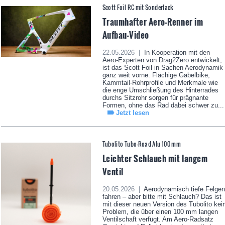
Scott Foil RC mit Sonderlack
Traumhafter Aero-Renner im
Aufbau-Video
22.05.2026 |
In Kooperation mit den
Aero-Experten von Drag2Zero entwickelt,
ist das Scott Foil in Sachen Aerodynamik
ganz weit vorne. Flächige Gabelbike,
Kammtail-Rohrprofile und Merkmale wie
die enge Umschließung des Hinterrades
durchs Sitzrohr sorgen für prägnante
Formen, ohne das Rad dabei schwer zu...
Jetzt lesen
Tubolito Tubo-Road Alu 100 mm
Leichter Schlauch mit langem
Ventil
20.05.2026 |
Aerodynamisch tiefe Felgen
fahren – aber bitte mit Schlauch? Das ist
mit dieser neuen Version des Tubolito kei
Problem, die über einen 100 mm langen
Ventilschaft verfügt. Am Aero-Radsatz