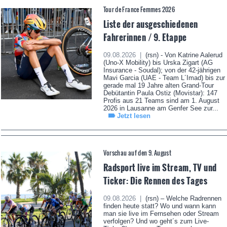
Tour de France Femmes 2026
Liste der ausgeschiedenen
Fahrerinnen / 9. Etappe
09.08.2026 |
(rsn) - Von Katrine Aalerud
(Uno-X Mobility) bis Urska Zigart (AG
Insurance - Soudal); von der 42-jährigen
Mavi Garcia (UAE - Team L´Imad) bis zur
gerade mal 19 Jahre alten Grand-Tour
Debütantin Paula Ostiz (Movistar): 147
Profis aus 21 Teams sind am 1. August
2026 in Lausanne am Genfer See zur...
Jetzt lesen
Vorschau auf den 9. August
Radsport live im Stream, TV und
Ticker: Die Rennen des Tages
09.08.2026 |
(rsn) – Welche Radrennen
finden heute statt? Wo und wann kann
man sie live im Fernsehen oder Stream
verfolgen? Und wo geht´s zum Live-