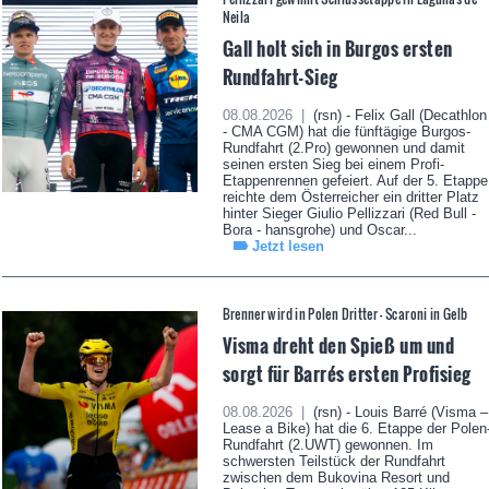
Neila
Gall holt sich in Burgos ersten
Rundfahrt-Sieg
08.08.2026 |
(rsn) - Felix Gall (Decathlon
- CMA CGM) hat die fünftägige Burgos-
Rundfahrt (2.Pro) gewonnen und damit
seinen ersten Sieg bei einem Profi-
Etappenrennen gefeiert. Auf der 5. Etappe
reichte dem Österreicher ein dritter Platz
hinter Sieger Giulio Pellizzari (Red Bull -
Bora - hansgrohe) und Oscar...
Jetzt lesen
Brenner wird in Polen Dritter - Scaroni in Gelb
Visma dreht den Spieß um und
sorgt für Barrés ersten Profisieg
08.08.2026 |
(rsn) - Louis Barré (Visma –
Lease a Bike) hat die 6. Etappe der Polen
Rundfahrt (2.UWT) gewonnen. Im
schwersten Teilstück der Rundfahrt
zwischen dem Bukovina Resort und