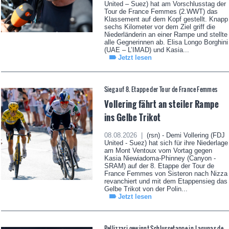
United – Suez) hat am Vorschlusstag der
Tour de France Femmes (2.WWT) das
Klassement auf dem Kopf gestellt. Knapp
sechs Kilometer vor dem Ziel griff die
Niederländerin an einer Rampe und stellte
alle Gegnerinnen ab. Elisa Longo Borghini
(UAE – L’IMAD) und Kasia...
Jetzt lesen
Sieg auf 8. Etappe der Tour de France Femmes
Vollering fährt an steiler Rampe
ins Gelbe Trikot
08.08.2026 |
(rsn) - Demi Vollering (FDJ
United - Suez) hat sich für ihre Niederlage
am Mont Ventoux vom Vortag gegen
Kasia Niewiadoma-Phinney (Canyon -
SRAM) auf der 8. Etappe der Tour de
France Femmes von Sisteron nach Nizza
revanchiert und mit dem Etappensieg das
Gelbe Trikot von der Polin...
Jetzt lesen
Pellizzari gewinnt Schlussetappe in Lagunas de