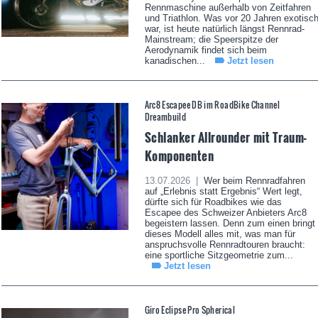
Rennmaschine außerhalb von Zeitfahren
und Triathlon. Was vor 20 Jahren exotisc
war, ist heute natürlich längst Rennrad-
Mainstream; die Speerspitze der
Aerodynamik findet sich beim
kanadischen...
Jetzt lesen
Arc8 Escapee DB im RoadBike Channel
Dreambuild
Schlanker Allrounder mit Traum-
Komponenten
13.07.2026 |
Wer beim Rennradfahren
auf „Erlebnis statt Ergebnis“ Wert legt,
dürfte sich für Roadbikes wie das
Escapee des Schweizer Anbieters Arc8
begeistern lassen. Denn zum einen bringt
dieses Modell alles mit, was man für
anspruchsvolle Rennradtouren braucht:
eine sportliche Sitzgeometrie zum...
Jetzt lesen
Giro Eclipse Pro Spherical