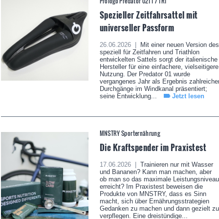
Prologo Predator 02TT / TRI
Spezieller Zeitfahrsattel mit
universeller Passform
26.06.2026 |
Mit einer neuen Version des
speziell für Zeitfahren und Triathlon
entwickelten Sattels sorgt der italienische
Hersteller für eine einfachere, vielseitigere
Nutzung. Der Predator 01 wurde
vergangenes Jahr als Ergebnis zahlreiche
Durchgänge im Windkanal präsentiert;
seine Entwicklung...
Jetzt lesen
MNSTRY Sporternährung
Die Kraftspender im Praxistest
17.06.2026 |
Trainieren nur mit Wasser
und Bananen? Kann man machen, aber
ob man so das maximale Leistungsniveau
erreicht? Im Praxistest beweisen die
Produkte von MNSTRY, dass es Sinn
macht, sich über Ernährungsstrategien
Gedanken zu machen und dann gezielt zu
verpflegen. Eine dreistündige...