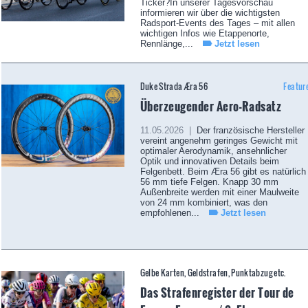
Ticker?In unserer Tagesvorschau
informieren wir über die wichtigsten
Radsport-Events des Tages – mit allen
wichtigen Infos wie Etappenorte,
Rennlänge,...
Jetzt lesen
Duke Strada Æra 56
Featur
Überzeugender Aero-Radsatz
11.05.2026 |
Der französische Hersteller
vereint angenehm geringes Gewicht mit
optimaler Aerodynamik, ansehnlicher
Optik und innovativen Details beim
Felgenbett. Beim Æra 56 gibt es natürlich
56 mm tiefe Felgen. Knapp 30 mm
Außenbreite werden mit einer Maulweite
von 24 mm kombiniert, was den
empfohlenen...
Jetzt lesen
Gelbe Karten, Geldstrafen, Punktabzug etc.
Das Strafenregister der Tour de