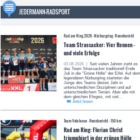
JEDERMANN-RADSPORT
Rad am Ring 2026 - Nürburgring - Rennbericht
Team Strassacker: Vier Rennen -
und viele Erfolge
03.08.2026 |
Seit vielen Jahren zieht es
das Team Strassacker traditionell Ende
Juli in die "Grüne Hölle" der Eifel. Auf de
legendären Nürburgring starteten die
Jungs des Teams dieses Jahr in
unterschiedlichen Disziplinen und auf
unterschiedlichem Terrain. Aber alle mit
dem gleichen Ehrgeiz, mit viel...
Jetzt lesen
Team Velolease - Rennbericht - 150 km
Rad am Ring: Florian Christ
triumphiert in der grünen Hölle