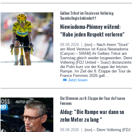
Gelbes Trikot im Finale von Vollering-
Teamkollegin behindert?
Niewiadoma-Phinney wütend:
“Habe jeden Respekt verloren“
08.08.2026 |
(rsn) – Nach ihrem “Stunt“
am Mont Ventoux ist Kasia Niewiadoma
(Canyon – SRAM) ihr Gelbes Trikot am
Samstag gleich wieder losgeworden. Dem
Vollering (FDJ United – Suez) distanzierte
die Polin kurz vor der Kuppe der letzten
Rampe. Im Ziel der 8. Etappe der Tour de
France Femmes 2026 galt...
Jetzt lesen
Die Stimmen zur 8. Etappe der Tour de France
Femmes
Aldag: “Die Rampe war dann so
zehn Meter zu lang “
08.08.2026 |
(rsn) – Demi Vollering (FDJ