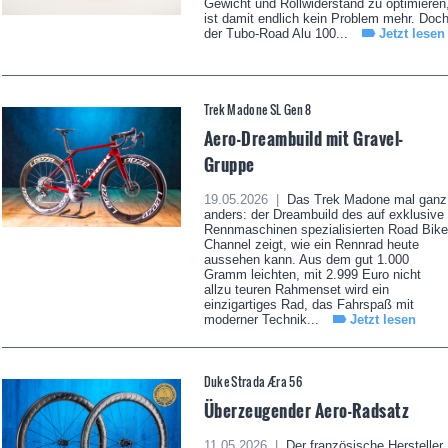
Gewicht und Rollwiderstand zu optimieren
ist damit endlich kein Problem mehr. Doc
der Tubo-Road Alu 100...
Jetzt lesen
Trek Madone SL Gen 8
Aero-Dreambuild mit Gravel-
Gruppe
19.05.2026 |
Das Trek Madone mal ganz
anders: der Dreambuild des auf exklusive
Rennmaschinen spezialisierten Road Bike
Channel zeigt, wie ein Rennrad heute
aussehen kann. Aus dem gut 1.000
Gramm leichten, mit 2.999 Euro nicht
allzu teuren Rahmenset wird ein
einzigartiges Rad, das Fahrspaß mit
moderner Technik...
Jetzt lesen
Duke Strada Æra 56
Überzeugender Aero-Radsatz
11.05.2026 |
Der französische Hersteller