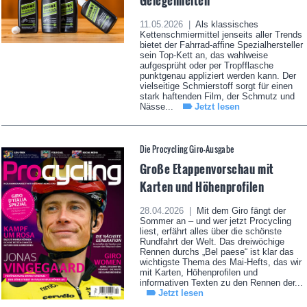
Gelegenheiten
11.05.2026 |
Als klassisches
Kettenschmiermittel jenseits aller Trends
bietet der Fahrrad-affine Spezialhersteller
sein Top-Kett an, das wahlweise
aufgesprüht oder per Tropfflasche
punktgenau appliziert werden kann. Der
vielseitige Schmierstoff sorgt für einen
stark haftenden Film, der Schmutz und
Nässe...
Jetzt lesen
Die Procycling Giro-Ausgabe
Große Etappenvorschau mit
Karten und Höhenprofilen
28.04.2026 |
Mit dem Giro fängt der
Sommer an – und wer jetzt Procycling
liest, erfährt alles über die schönste
Rundfahrt der Welt. Das dreiwöchige
Rennen durchs „Bel paese“ ist klar das
wichtigste Thema des Mai-Hefts, das wir
mit Karten, Höhenprofilen und
informativen Texten zu den Rennen der...
Jetzt lesen