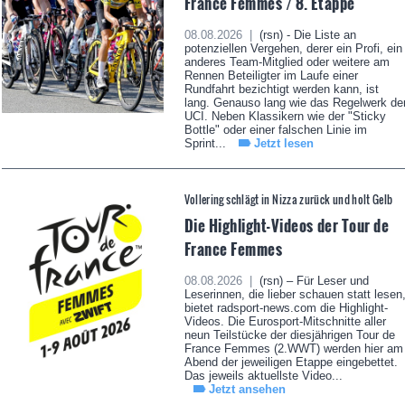
France Femmes / 8. Etappe
08.08.2026 |
(rsn) - Die Liste an
potenziellen Vergehen, derer ein Profi, ein
anderes Team-Mitglied oder weitere am
Rennen Beteiligter im Laufe einer
Rundfahrt bezichtigt werden kann, ist
lang. Genauso lang wie das Regelwerk de
UCI. Neben Klassikern wie der "Sticky
Bottle" oder einer falschen Linie im
Sprint...
Jetzt lesen
Vollering schlägt in Nizza zurück und holt Gelb
Die Highlight-Videos der Tour de
France Femmes
08.08.2026 |
(rsn) – Für Leser und
Leserinnen, die lieber schauen statt lesen
bietet radsport-news.com die Highlight-
Videos. Die Eurosport-Mitschnitte aller
neun Teilstücke der diesjährigen Tour de
France Femmes (2.WWT) werden hier am
Abend der jeweiligen Etappe eingebettet.
Das jeweils aktuellste Video...
Jetzt ansehen