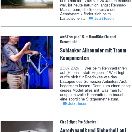
und Triathlon. Was vor 20 Jahren exotisc
war, ist heute natürlich längst Rennrad-
Mainstream; die Speerspitze der
Aerodynamik findet sich beim
kanadischen...
Jetzt lesen
Arc8 Escapee DB im RoadBike Channel
Dreambuild
Schlanker Allrounder mit Traum-
Komponenten
13.07.2026 |
Wer beim Rennradfahren
auf „Erlebnis statt Ergebnis“ Wert legt,
dürfte sich für Roadbikes wie das
Escapee des Schweizer Anbieters Arc8
begeistern lassen. Denn zum einen bringt
dieses Modell alles mit, was man für
anspruchsvolle Rennradtouren braucht:
eine sportliche Sitzgeometrie zum...
Jetzt lesen
Giro Eclipse Pro Spherical
Aerodynamik und Sicherheit auf