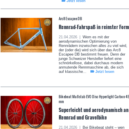
Jetzt lesen
Arc8 Escapee DB
Rennrad-Fahrspaß in reinster For
21.04.2026 |
Wem es mit der
aerodynamischen Optimierung von
Rennrädern inzwischen alles zu viel wird,
der (oder die) wird sich über das Arc8
Escapee DB bestimmt freuen. Denn der
junge Schweizer Hersteller liefert eine
schnörkellose, dabei durchaus modern
anmutende Rennmaschine ab, die sich
auf klassische...
Jetzt lesen
Bikebeat Maßstab EVO Disc Hyperlight Carbon 4
mm
Superleicht und aerodynamisch an
Rennrad und Gravelbike
21.04.2026 |
Bei Bikebeat steht – wen