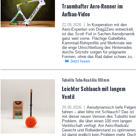
Traumhafter Aero-Renner im
Aufbau-Video
22.05.2026 |
In Kooperation mit den
Aero-Experten von Drag2Zero entwickelt,
ist das Scott Foil in Sachen Aerodynamik
ganz weit vorne. Flächige Gabelbike,
Kammtail-Rohrprofile und Merkmale wie
die enge Umschließung des Hinterrades
durchs Sitzrohr sorgen für prägnante
Formen, ohne das Rad dabei schwer zu...
Jetzt lesen
Tubolito Tubo-Road Alu 100 mm
Leichter Schlauch mit langem
Ventil
20.05.2026 |
Aerodynamisch tiefe Felgen
fahren – aber bitte mit Schlauch? Das ist
mit dieser neuen Version des Tubolito kei
Problem, die über einen 100 mm langen
Ventilschaft verfügt. Am Aero-Radsatz
Gewicht und Rollwiderstand zu optimieren
ist damit endlich kein Problem mehr. Doc