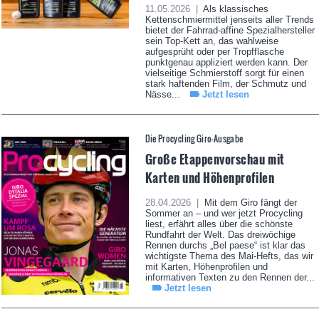
11.05.2026 |
Als klassisches
Kettenschmiermittel jenseits aller Trends
bietet der Fahrrad-affine Spezialhersteller
sein Top-Kett an, das wahlweise
aufgesprüht oder per Tropfflasche
punktgenau appliziert werden kann. Der
vielseitige Schmierstoff sorgt für einen
stark haftenden Film, der Schmutz und
Nässe...
Jetzt lesen
Die Procycling Giro-Ausgabe
Große Etappenvorschau mit
Karten und Höhenprofilen
28.04.2026 |
Mit dem Giro fängt der
Sommer an – und wer jetzt Procycling
liest, erfährt alles über die schönste
Rundfahrt der Welt. Das dreiwöchige
Rennen durchs „Bel paese“ ist klar das
wichtigste Thema des Mai-Hefts, das wir
mit Karten, Höhenprofilen und
informativen Texten zu den Rennen der...
Jetzt lesen