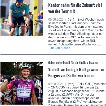
Kanter nahm für die Zukunft viel
von der Tour mit
09.08.2026 |
(rsn) – Zwei Wochen nach
seinem vierten Platz auf den Champs-
Élysées in Paris, mit dem er ein starkes
Tour-Debüt abschloss, setzt Max Kanter
wieder auf dem Rad. Allerdings lässt es
der Sprinter von XDS – Astana noch
etwas ruhiger angehen, wie er RSN
verriet. “Ich wollte diese Woche vom...
Jetzt lesen
Österreicher bereit für die Vuelta a Espana
Violett verteidigt: Gall gewinnt in
Burgos viel Selbstvertrauen
09.08.2026 |
(rsn) – Felix Gall (Decathlo
– CMA CGM) ist bereit für die am 22.
August in Monaco beginnende 81. Vuelta
a Espana (2.UWT). Als Dritter der
abschließenden Königsetappe der 48.
Burgos-Rundfahrt (2.Pro) verteidigte der
28-jährige Österreicher an der Bergankunf