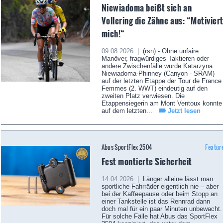
Niewiadoma beißt sich an
Vollering die Zähne aus: “Motivier
mich!“
09.08.2026 |
(rsn) - Ohne unfaire
Manöver, fragwürdiges Taktieren oder
andere Zwischenfälle wurde Katarzyna
Niewiadoma-Phinney (Canyon - SRAM)
auf der letzten Etappe der Tour de France
Femmes (2. WWT) eindeutig auf den
zweiten Platz verwiesen. Die
Etappensiegerin am Mont Ventoux konnte
auf dem letzten...
Jetzt lesen
Abus SportFlex 2504
Featur
Fest montierte Sicherheit
14.04.2026 |
Länger alleine lässt man
sportliche Fahrräder eigentlich nie – aber
bei der Kaffeepause oder beim Stopp an
einer Tankstelle ist das Rennrad dann
doch mal für ein paar Minuten unbewacht.
Für solche Fälle hat Abus das SportFlex