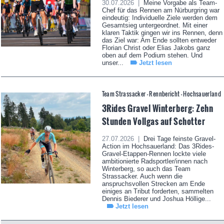
30.07.2026 |
Meine Vorgabe als Team-
Chef für das Rennen am Nürburgring war
eindeutig: Individuelle Ziele werden dem
Gesamtsieg untergeordnet. Mit einer
klaren Taktik gingen wir ins Rennen, denn
das Ziel war: Am Ende sollten entweder
Florian Christ oder Elias Jakobs ganz
oben auf dem Podium stehen. Und
unser...
Jetzt lesen
Team Strassacker - Rennbericht - Hochsauerland
3Rides Gravel Winterberg: Zehn
Stunden Vollgas auf Schotter
27.07.2026 |
Drei Tage feinste Gravel-
Action im Hochsauerland: Das 3Rides-
Gravel-Etappen-Rennen lockte viele
ambitionierte Radsportler/innen nach
Winterberg, so auch das Team
Strassacker. Auch wenn die
anspruchsvollen Strecken am Ende
einiges an Tribut forderten, sammelten
Dennis Biederer und Joshua Höllige...
Jetzt lesen