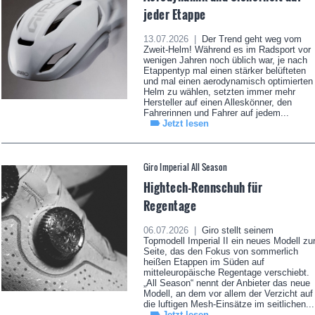
jeder Etappe
13.07.2026 |
Der Trend geht weg vom
Zweit-Helm! Während es im Radsport vor
wenigen Jahren noch üblich war, je nach
Etappentyp mal einen stärker belüfteten
und mal einen aerodynamisch optimierten
Helm zu wählen, setzten immer mehr
Hersteller auf einen Alleskönner, den
Fahrerinnen und Fahrer auf jedem...
Jetzt lesen
Giro Imperial All Season
Hightech-Rennschuh für
Regentage
06.07.2026 |
Giro stellt seinem
Topmodell Imperial II ein neues Modell zu
Seite, das den Fokus von sommerlich
heißen Etappen im Süden auf
mitteleuropäische Regentage verschiebt.
„All Season“ nennt der Anbieter das neue
Modell, an dem vor allem der Verzicht auf
die luftigen Mesh-Einsätze im seitlichen...
Jetzt lesen