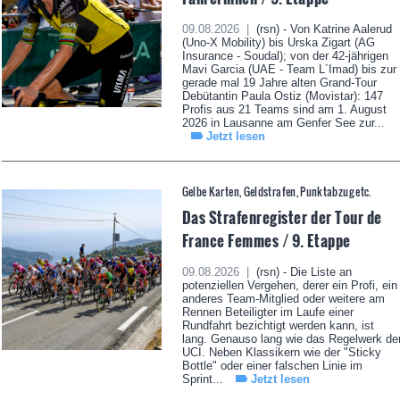
09.08.2026 |
(rsn) - Von Katrine Aalerud
(Uno-X Mobility) bis Urska Zigart (AG
Insurance - Soudal); von der 42-jährigen
Mavi Garcia (UAE - Team L´Imad) bis zur
gerade mal 19 Jahre alten Grand-Tour
Debütantin Paula Ostiz (Movistar): 147
Profis aus 21 Teams sind am 1. August
2026 in Lausanne am Genfer See zur...
Jetzt lesen
Gelbe Karten, Geldstrafen, Punktabzug etc.
Das Strafenregister der Tour de
France Femmes / 9. Etappe
09.08.2026 |
(rsn) - Die Liste an
potenziellen Vergehen, derer ein Profi, ein
anderes Team-Mitglied oder weitere am
Rennen Beteiligter im Laufe einer
Rundfahrt bezichtigt werden kann, ist
lang. Genauso lang wie das Regelwerk de
UCI. Neben Klassikern wie der "Sticky
Bottle" oder einer falschen Linie im
Sprint...
Jetzt lesen