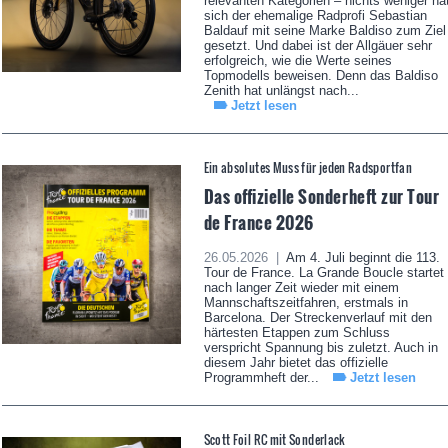
relevanten Kategorien – nichts weniger ha
sich der ehemalige Radprofi Sebastian
Baldauf mit seine Marke Baldiso zum Ziel
gesetzt. Und dabei ist der Allgäuer sehr
erfolgreich, wie die Werte seines
Topmodells beweisen. Denn das Baldiso
Zenith hat unlängst nach...
Jetzt lesen
Ein absolutes Muss für jeden Radsportfan
Das offizielle Sonderheft zur Tour
de France 2026
26.05.2026 |
Am 4. Juli beginnt die 113.
Tour de France. La Grande Boucle startet
nach langer Zeit wieder mit einem
Mannschaftszeitfahren, erstmals in
Barcelona. Der Streckenverlauf mit den
härtesten Etappen zum Schluss
verspricht Spannung bis zuletzt. Auch in
diesem Jahr bietet das offizielle
Programmheft der...
Jetzt lesen
Scott Foil RC mit Sonderlack