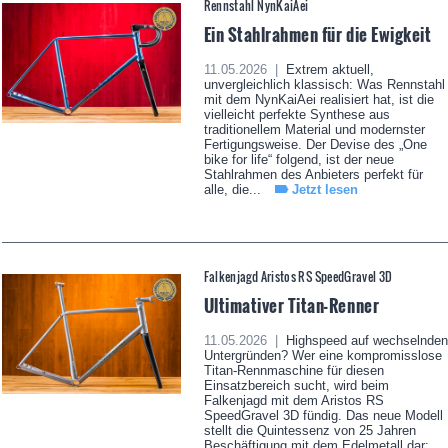
Rennstahl NynKaiAei
Ein Stahlrahmen für die Ewigkeit
11.05.2026 |
Extrem aktuell,
unvergleichlich klassisch: Was Rennstahl
mit dem NynKaiAei realisiert hat, ist die
vielleicht perfekte Synthese aus
traditionellem Material und modernster
Fertigungsweise. Der Devise des „One
bike for life“ folgend, ist der neue
Stahlrahmen des Anbieters perfekt für
alle, die...
Jetzt lesen
Falkenjagd Aristos RS SpeedGravel 3D
Ultimativer Titan-Renner
11.05.2026 |
Highspeed auf wechselnden
Untergründen? Wer eine kompromisslose
Titan-Rennmaschine für diesen
Einsatzbereich sucht, wird beim
Falkenjagd mit dem Aristos RS
SpeedGravel 3D fündig. Das neue Modell
stellt die Quintessenz von 25 Jahren
Beschäftigung mit dem Edelmetall dar;