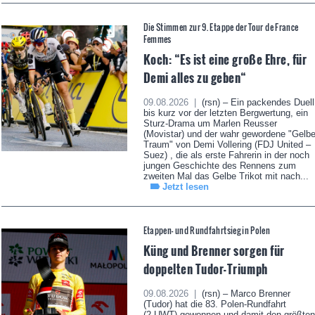
Die Stimmen zur 9. Etappe der Tour de France
Femmes
Koch: “Es ist eine große Ehre, für
Demi alles zu geben“
09.08.2026 |
(rsn) – Ein packendes Duell
bis kurz vor der letzten Bergwertung, ein
Sturz-Drama um Marlen Reusser
(Movistar) und der wahr gewordene "Gelb
Traum" von Demi Vollering (FDJ United –
Suez) , die als erste Fahrerin in der noch
jungen Geschichte des Rennens zum
zweiten Mal das Gelbe Trikot mit nach...
Jetzt lesen
Etappen- und Rundfahrtsieg in Polen
Küng und Brenner sorgen für
doppelten Tudor-Triumph
09.08.2026 |
(rsn) – Marco Brenner
(Tudor) hat die 83. Polen-Rundfahrt
(2.UWT) gewonnen und damit den größten