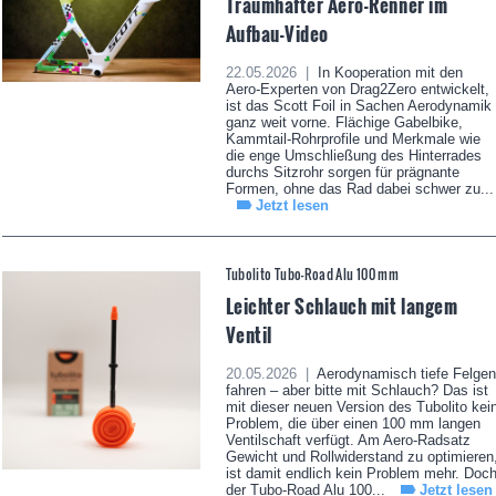
Traumhafter Aero-Renner im
Aufbau-Video
22.05.2026 |
In Kooperation mit den
Aero-Experten von Drag2Zero entwickelt,
ist das Scott Foil in Sachen Aerodynamik
ganz weit vorne. Flächige Gabelbike,
Kammtail-Rohrprofile und Merkmale wie
die enge Umschließung des Hinterrades
durchs Sitzrohr sorgen für prägnante
Formen, ohne das Rad dabei schwer zu...
Jetzt lesen
Tubolito Tubo-Road Alu 100 mm
Leichter Schlauch mit langem
Ventil
20.05.2026 |
Aerodynamisch tiefe Felgen
fahren – aber bitte mit Schlauch? Das ist
mit dieser neuen Version des Tubolito kei
Problem, die über einen 100 mm langen
Ventilschaft verfügt. Am Aero-Radsatz
Gewicht und Rollwiderstand zu optimieren
ist damit endlich kein Problem mehr. Doc
der Tubo-Road Alu 100...
Jetzt lesen