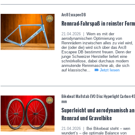
Arc8 Escapee DB
Rennrad-Fahrspaß in reinster For
21.04.2026 |
Wem es mit der
aerodynamischen Optimierung von
Rennrädern inzwischen alles zu viel wird,
der (oder die) wird sich über das Arc8
Escapee DB bestimmt freuen. Denn der
junge Schweizer Hersteller liefert eine
schnörkellose, dabei durchaus modern
anmutende Rennmaschine ab, die sich
auf klassische...
Jetzt lesen
Bikebeat Maßstab EVO Disc Hyperlight Carbon 4
mm
Superleicht und aerodynamisch an
Rennrad und Gravelbike
21.04.2026 |
Bei Bikebeat steht – wen
wundert’s – die optimale Balance von