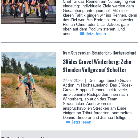
Chef für das Rennen am Nürburgring war
eindeutig: Individuelle Ziele werden dem
Gesamtsieg untergeordnet. Mit einer
klaren Taktik gingen wir ins Rennen, denn
das Ziel war: Am Ende sollten entweder
Florian Christ oder Elias Jakobs ganz
oben auf dem Podium stehen. Und
unser...
Jetzt lesen
Team Strassacker - Rennbericht - Hochsauerland
3Rides Gravel Winterberg: Zehn
Stunden Vollgas auf Schotter
27.07.2026 |
Drei Tage feinste Gravel-
Action im Hochsauerland: Das 3Rides-
Gravel-Etappen-Rennen lockte viele
ambitionierte Radsportler/innen nach
Winterberg, so auch das Team
Strassacker. Auch wenn die
anspruchsvollen Strecken am Ende
einiges an Tribut forderten, sammelten
Dennis Biederer und Joshua Höllige...
Jetzt lesen