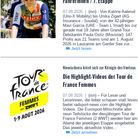
Fahrerinnen / 7. Etappe
07.08.2026 |
(rsn) - Von Katrine Aalerud
(Uno-X Mobility) bis Urska Zigart (AG
Insurance - Soudal); von der 42-jährigen
Mavi Garcia (UAE - Team L´Imad) bis zur
gerade mal 19 Jahre alten Grand-Tour
Debütantin Paula Ostiz (Movistar): 147
Profis aus 21 Teams sind am 1. August
2026 in Lausanne am Genfer See zur...
Jetzt lesen
Niewiadoma krönt sich zur Königin des Ventoux
Die Highlight-Videos der Tour de
France Femmes
07.08.2026 |
(rsn) – Für Leser und
Leserinnen, die lieber schauen statt lesen
bietet radsport-news.com die Highlight-
Videos. Die Eurosport-Mitschnitte aller
neun Teilstücke der diesjährigen Tour de
France Femmes (2.WWT) werden hier am
Abend der jeweiligen Etappe eingebettet.
Das jeweils aktuellste Video...
Jetzt ansehen