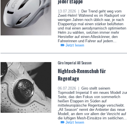
jeder Etappe
13.07.2026 |
Der Trend geht weg vom
Zweit-Helm! Während es im Radsport vor
wenigen Jahren noch üblich war, je nach
Etappentyp mal einen stärker belüfteten
und mal einen aerodynamisch optimierten
Helm zu wählen, setzten immer mehr
Hersteller auf einen Alleskönner, den
Fahrerinnen und Fahrer auf jedem...
Jetzt lesen
Giro Imperial All Season
Hightech-Rennschuh für
Regentage
06.07.2026 |
Giro stellt seinem
Topmodell Imperial II ein neues Modell zu
Seite, das den Fokus von sommerlich
heißen Etappen im Süden auf
mitteleuropäische Regentage verschiebt.
„All Season“ nennt der Anbieter das neue
Modell, an dem vor allem der Verzicht auf
die luftigen Mesh-Einsätze im seitlichen...
Jetzt lesen