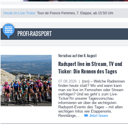
Heute im Live-Ticker:
Tour de France Femmes, 7. Etappe, ab 15:50 Uhr
PROFI-RADSPORT
Vorschau auf den 8. August
Radsport live im Stream, TV und
Ticker: Die Rennen des Tages
07.08.2026 |
(rsn) – Welche Radrennen
finden heute statt? Wo und wann kann
man sie live im Fernsehen oder Stream
verfolgen? Und wo geht´s zum Live-
Ticker?In unserer Tagesvorschau
informieren wir über die wichtigsten
Radsport-Events des Tages – mit allen
wichtigen Infos wie Etappenorte,
Rennlänge,...
Jetzt lesen