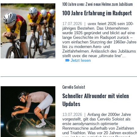
100 Jahre uvex: Zwei neue Helme zum Jubiläum
100 Jahre Erfahrung im Radsport
17.07.2026 |
uvex feiert 2026 sein 100-
jähriges Bestehen. Das Unternehmen
wurde 1926 gegründet und blickt auf eine
lange Geschichte im Radsport zurück –
vom einfachen Sturzring der 1960er-Jahre
bis zu modernen Aero- und
Zeitfahrhelmen. Anlässlich des Jubiläums
stellt uvex die neue „ultimate line“...
Jetzt lesen
Cervélo Soloist
Schneller Allrounder mit vielen
Updates
13.07.2026 |
Anfang der 2000er Jahre
vorgestellt, gilt das Cervélo Soloist als
erste aerodynamisch optimierte
Rennmaschine außerhalb von Zeitfahren
und Triathlon. Was vor 20 Jahren exotisc