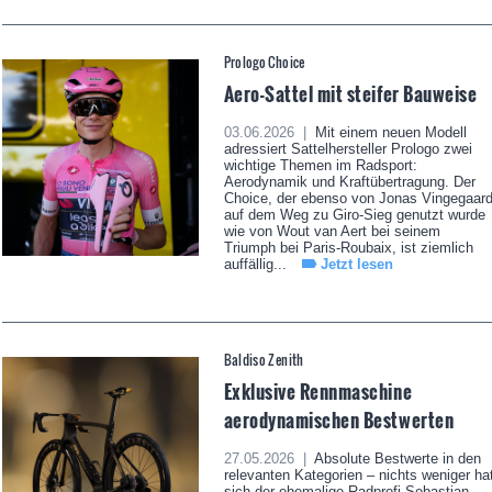
Prologo Choice
Aero-Sattel mit steifer Bauweise
03.06.2026 |
Mit einem neuen Modell
adressiert Sattelhersteller Prologo zwei
wichtige Themen im Radsport:
Aerodynamik und Kraftübertragung. Der
Choice, der ebenso von Jonas Vingegaar
auf dem Weg zu Giro-Sieg genutzt wurde
wie von Wout van Aert bei seinem
Triumph bei Paris-Roubaix, ist ziemlich
auffällig...
Jetzt lesen
Baldiso Zenith
Exklusive Rennmaschine
aerodynamischen Bestwerten
27.05.2026 |
Absolute Bestwerte in den
relevanten Kategorien – nichts weniger ha
sich der ehemalige Radprofi Sebastian