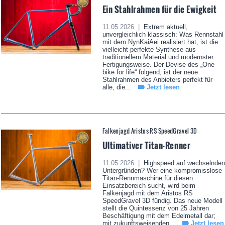
Ein Stahlrahmen für die Ewigkeit
11.05.2026 |
Extrem aktuell,
unvergleichlich klassisch: Was Rennstahl
mit dem NynKaiAei realisiert hat, ist die
vielleicht perfekte Synthese aus
traditionellem Material und modernster
Fertigungsweise. Der Devise des „One
bike for life“ folgend, ist der neue
Stahlrahmen des Anbieters perfekt für
alle, die...
Jetzt lesen
Falkenjagd Aristos RS SpeedGravel 3D
Ultimativer Titan-Renner
11.05.2026 |
Highspeed auf wechselnden
Untergründen? Wer eine kompromisslose
Titan-Rennmaschine für diesen
Einsatzbereich sucht, wird beim
Falkenjagd mit dem Aristos RS
SpeedGravel 3D fündig. Das neue Modell
stellt die Quintessenz von 25 Jahren
Beschäftigung mit dem Edelmetall dar;
mit zukunftsweisenden...
Jetzt lesen