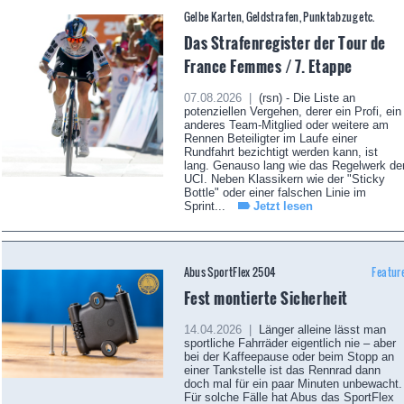
Gelbe Karten, Geldstrafen, Punktabzug etc.
Das Strafenregister der Tour de
France Femmes / 7. Etappe
07.08.2026 |
(rsn) - Die Liste an
potenziellen Vergehen, derer ein Profi, ein
anderes Team-Mitglied oder weitere am
Rennen Beteiligter im Laufe einer
Rundfahrt bezichtigt werden kann, ist
lang. Genauso lang wie das Regelwerk de
UCI. Neben Klassikern wie der "Sticky
Bottle" oder einer falschen Linie im
Sprint...
Jetzt lesen
Abus SportFlex 2504
Featur
Fest montierte Sicherheit
14.04.2026 |
Länger alleine lässt man
sportliche Fahrräder eigentlich nie – aber
bei der Kaffeepause oder beim Stopp an
einer Tankstelle ist das Rennrad dann
doch mal für ein paar Minuten unbewacht.
Für solche Fälle hat Abus das SportFlex