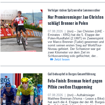
Verfolger rücken Spitzenreiter Lemmen näher
Nur Premierensieger Jan Christen
schlägt Brenner in Polen
07.08.2026 |
(rsn) – Jan Christen (UAE -
Emirates - XRG) hat die 5. Etappe der
Polen-Rundfahrt (2.UWT) im Zweiersprint
vor Marco Brenner (Tudor) gewonnen und
somit seinen ersten Sieg auf WorldTour-
Niveau gefeiert. Der Schweizer war gut
zwei Kilometer vor dem Ziel im
Schlussanstieg solo geflüchtet, der...
Jetzt lesen
Gall behauptet in Burgos Gesamtführung
Foto-Finish: Brennan feiert gegen
Pithie zweiten Etappensieg
07.08.2026 |
(rsn) – Auftaktsieger
Matthew Brennan (Visma – Lease a Bike)
hat auch die 4. Etappe der der 48. Burgos