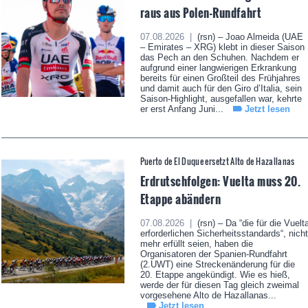
raus aus Polen-Rundfahrt
07.08.2026 |
(rsn) – Joao Almeida (UAE
– Emirates – XRG) klebt in dieser Saison
das Pech an den Schuhen. Nachdem er
aufgrund einer langwierigen Erkrankung
bereits für einen Großteil des Frühjahres
und damit auch für den Giro d’Italia, sein
Saison-Highlight, ausgefallen war, kehrte
er erst Anfang Juni...
Jetzt lesen
Puerto de El Duque ersetzt Alto de Hazallanas
Erdrutschfolgen: Vuelta muss 20.
Etappe abändern
07.08.2026 |
(rsn) – Da “die für die Vuelt
erforderlichen Sicherheitsstandards“, nicht
mehr erfüllt seien, haben die
Organisatoren der Spanien-Rundfahrt
(2.UWT) eine Streckenänderung für die
20. Etappe angekündigt. Wie es hieß,
werde der für diesen Tag gleich zweimal
vorgesehene Alto de Hazallanas...
Jetzt lesen