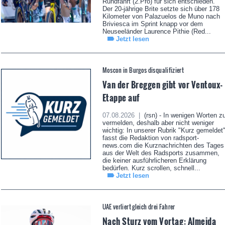
Rundfahrt (2.Pro) für sich entschieden.
Der 20-jährige Brite setzte sich über 178
Kilometer von Palazuelos de Muno nach
Briviesca im Sprint knapp vor dem
Neuseeländer Laurence Pithie (Red...
Jetzt lesen
Moscon in Burgos disqualifiziert
Van der Breggen gibt vor Ventoux-
Etappe auf
07.08.2026 |
(rsn) - In wenigen Worten z
vermelden, deshalb aber nicht weniger
wichtig: In unserer Rubrik "Kurz gemeldet
fasst die Redaktion von radsport-
news.com die Kurznachrichten des Tages
aus der Welt des Radsports zusammen,
die keiner ausführlicheren Erklärung
bedürfen. Kurz scrollen, schnell...
Jetzt lesen
UAE verliert gleich drei Fahrer
Nach Sturz vom Vortag: Almeida