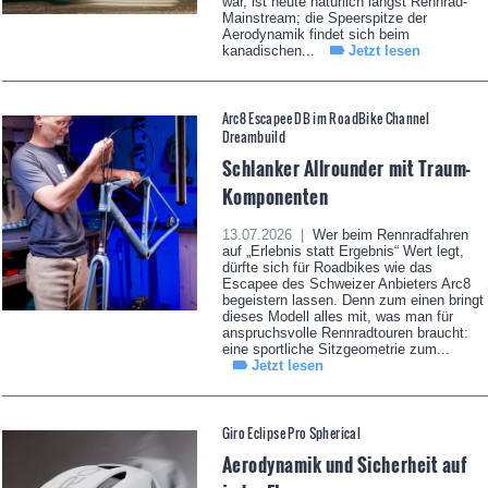
war, ist heute natürlich längst Rennrad-
Mainstream; die Speerspitze der
Aerodynamik findet sich beim
kanadischen...
Jetzt lesen
Arc8 Escapee DB im RoadBike Channel
Dreambuild
Schlanker Allrounder mit Traum-
Komponenten
13.07.2026 |
Wer beim Rennradfahren
auf „Erlebnis statt Ergebnis“ Wert legt,
dürfte sich für Roadbikes wie das
Escapee des Schweizer Anbieters Arc8
begeistern lassen. Denn zum einen bringt
dieses Modell alles mit, was man für
anspruchsvolle Rennradtouren braucht:
eine sportliche Sitzgeometrie zum...
Jetzt lesen
Giro Eclipse Pro Spherical
Aerodynamik und Sicherheit auf