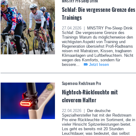
MNSTRY Pre-Sleep Drink
Schlaf: Die vergessene Grenze des
Trainings
27.04.2026 |
MNSTRY Pre-Sleep Drink
Schlaf: Die vergessene Grenze des
Trainings Warum du möglicherweise den
wichtigsten Aspekt von Training und
Regeneration übersiehst Profi-Radteams
reisen mit Matratzen, Kissen, tragbaren
Klimaanlagen und Luftbefeuchtern. Nicht
wegen des Komforts, sondern für
bessere...
Jetzt lesen
Supernova Redstream Pro
Hightech-Rückleuchte mit
cleverem Halter
22.04.2026 |
Der deutsche
Spezialhersteller hat mit der Redstream
Pro eine Rückleuchte im Sortiment, die in
vieler Hinsicht Spitzenleistungen bietet.
Los geht es bereits mit 20 Stunden
Leuchtdauer, was bedeutet, das selbst