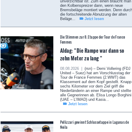
unverzichtbar ist. Zum einen braucht man
den Kolbenspreizer dann, wenn neue
Bremsbeläge montiert werden. Denn durc
die fortschreitende Abnutzung der alten
Beläge...
Jetzt lesen
Die Stimmen zur 8. Etappe der Tour de France
Femmes
Aldag: “Die Rampe war dann so
zehn Meter zu lang “
08.08.2026 |
(rsn) – Demi Vollering (FDJ
United – Suez) hat am Vorschlusstag der
Tour de France Femmes (2.WWT) das
Klassement auf dem Kopf gestellt. Knapp
sechs Kilometer vor dem Ziel griff die
Niederländerin an einer Rampe und stellte
alle Gegnerinnen ab. Elisa Longo Borghini
(UAE – L’IMAD) und Kasia...
Jetzt lesen
Pellizzari gewinnt Schlussetappe in Lagunas de
Neila