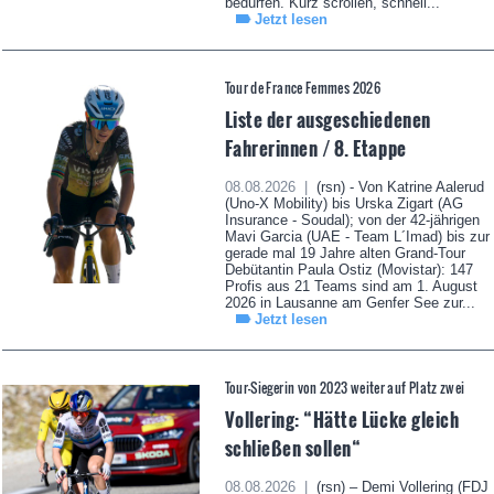
bedürfen. Kurz scrollen, schnell...
Jetzt lesen
Tour de France Femmes 2026
Liste der ausgeschiedenen
Fahrerinnen / 8. Etappe
08.08.2026 |
(rsn) - Von Katrine Aalerud
(Uno-X Mobility) bis Urska Zigart (AG
Insurance - Soudal); von der 42-jährigen
Mavi Garcia (UAE - Team L´Imad) bis zur
gerade mal 19 Jahre alten Grand-Tour
Debütantin Paula Ostiz (Movistar): 147
Profis aus 21 Teams sind am 1. August
2026 in Lausanne am Genfer See zur...
Jetzt lesen
Tour-Siegerin von 2023 weiter auf Platz zwei
Vollering: “Hätte Lücke gleich
schließen sollen“
08.08.2026 |
(rsn) – Demi Vollering (FDJ