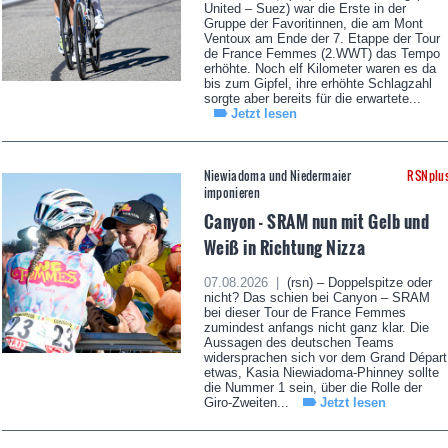
United – Suez) war die Erste in der
Gruppe der Favoritinnen, die am Mont
Ventoux am Ende der 7. Etappe der Tour
de France Femmes (2.WWT) das Tempo
erhöhte. Noch elf Kilometer waren es da
bis zum Gipfel, ihre erhöhte Schlagzahl
sorgte aber bereits für die erwartete...
Jetzt lesen
Niewiadoma und Niedermaier
RSNplu
imponieren
Canyon - SRAM nun mit Gelb und
Weiß in Richtung Nizza
07.08.2026 |
(rsn) – Doppelspitze oder
nicht? Das schien bei Canyon – SRAM
bei dieser Tour de France Femmes
zumindest anfangs nicht ganz klar. Die
Aussagen des deutschen Teams
widersprachen sich vor dem Grand Départ
etwas, Kasia Niewiadoma-Phinney sollte
die Nummer 1 sein, über die Rolle der
Giro-Zweiten...
Jetzt lesen