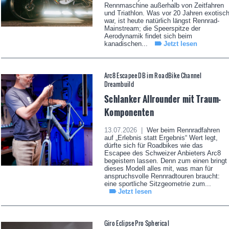
Rennmaschine außerhalb von Zeitfahren
und Triathlon. Was vor 20 Jahren exotisc
war, ist heute natürlich längst Rennrad-
Mainstream; die Speerspitze der
Aerodynamik findet sich beim
kanadischen...
Jetzt lesen
Arc8 Escapee DB im RoadBike Channel
Dreambuild
Schlanker Allrounder mit Traum-
Komponenten
13.07.2026 |
Wer beim Rennradfahren
auf „Erlebnis statt Ergebnis“ Wert legt,
dürfte sich für Roadbikes wie das
Escapee des Schweizer Anbieters Arc8
begeistern lassen. Denn zum einen bringt
dieses Modell alles mit, was man für
anspruchsvolle Rennradtouren braucht:
eine sportliche Sitzgeometrie zum...
Jetzt lesen
Giro Eclipse Pro Spherical