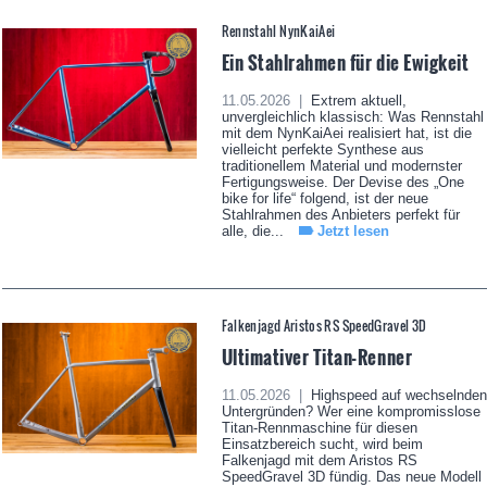
Rennstahl NynKaiAei
Ein Stahlrahmen für die Ewigkeit
11.05.2026 |
Extrem aktuell,
unvergleichlich klassisch: Was Rennstahl
mit dem NynKaiAei realisiert hat, ist die
vielleicht perfekte Synthese aus
traditionellem Material und modernster
Fertigungsweise. Der Devise des „One
bike for life“ folgend, ist der neue
Stahlrahmen des Anbieters perfekt für
alle, die...
Jetzt lesen
Falkenjagd Aristos RS SpeedGravel 3D
Ultimativer Titan-Renner
11.05.2026 |
Highspeed auf wechselnden
Untergründen? Wer eine kompromisslose
Titan-Rennmaschine für diesen
Einsatzbereich sucht, wird beim
Falkenjagd mit dem Aristos RS
SpeedGravel 3D fündig. Das neue Modell