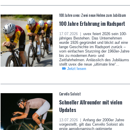
100 Jahre uvex: Zwei neue Helme zum Jubiläum
100 Jahre Erfahrung im Radsport
17.07.2026 |
uvex feiert 2026 sein 100-
jähriges Bestehen. Das Unternehmen
wurde 1926 gegründet und blickt auf eine
lange Geschichte im Radsport zurück –
vom einfachen Sturzring der 1960er-Jahre
bis zu modernen Aero- und
Zeitfahrhelmen. Anlässlich des Jubiläums
stellt uvex die neue „ultimate line“...
Jetzt lesen
Cervélo Soloist
Schneller Allrounder mit vielen
Updates
13.07.2026 |
Anfang der 2000er Jahre
vorgestellt, gilt das Cervélo Soloist als
erste aerodynamisch optimierte