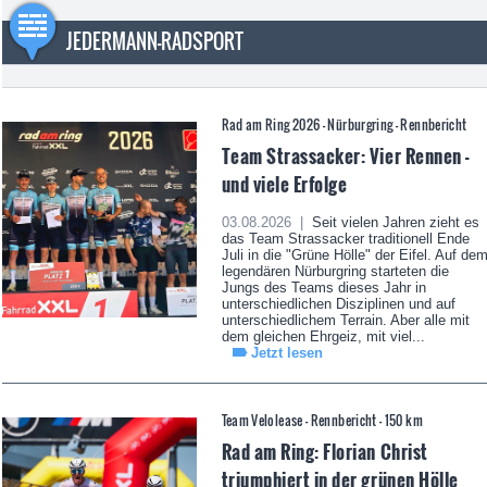
JEDERMANN-RADSPORT
Rad am Ring 2026 - Nürburgring - Rennbericht
Team Strassacker: Vier Rennen -
und viele Erfolge
03.08.2026 |
Seit vielen Jahren zieht es
das Team Strassacker traditionell Ende
Juli in die "Grüne Hölle" der Eifel. Auf de
legendären Nürburgring starteten die
Jungs des Teams dieses Jahr in
unterschiedlichen Disziplinen und auf
unterschiedlichem Terrain. Aber alle mit
dem gleichen Ehrgeiz, mit viel...
Jetzt lesen
Team Velolease - Rennbericht - 150 km
Rad am Ring: Florian Christ
triumphiert in der grünen Hölle