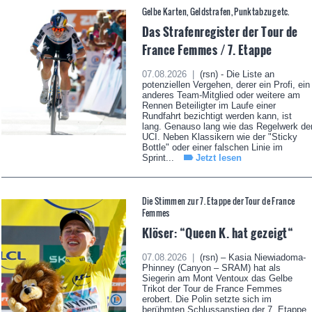
Gelbe Karten, Geldstrafen, Punktabzug etc.
Das Strafenregister der Tour de
France Femmes / 7. Etappe
07.08.2026 |
(rsn) - Die Liste an
potenziellen Vergehen, derer ein Profi, ein
anderes Team-Mitglied oder weitere am
Rennen Beteiligter im Laufe einer
Rundfahrt bezichtigt werden kann, ist
lang. Genauso lang wie das Regelwerk de
UCI. Neben Klassikern wie der "Sticky
Bottle" oder einer falschen Linie im
Sprint...
Jetzt lesen
Die Stimmen zur 7. Etappe der Tour de France
Femmes
Klöser: “Queen K. hat gezeigt“
07.08.2026 |
(rsn) – Kasia Niewiadoma-
Phinney (Canyon – SRAM) hat als
Siegerin am Mont Ventoux das Gelbe
Trikot der Tour de France Femmes
erobert. Die Polin setzte sich im
berühmten Schlussanstieg der 7. Etappe