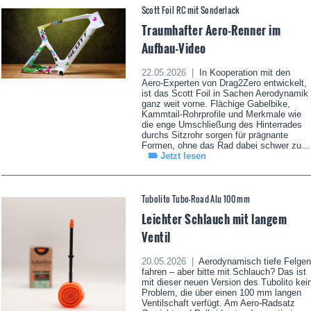
Scott Foil RC mit Sonderlack
Traumhafter Aero-Renner im
Aufbau-Video
22.05.2026 |
In Kooperation mit den
Aero-Experten von Drag2Zero entwickelt,
ist das Scott Foil in Sachen Aerodynamik
ganz weit vorne. Flächige Gabelbike,
Kammtail-Rohrprofile und Merkmale wie
die enge Umschließung des Hinterrades
durchs Sitzrohr sorgen für prägnante
Formen, ohne das Rad dabei schwer zu...
Jetzt lesen
Tubolito Tubo-Road Alu 100 mm
Leichter Schlauch mit langem
Ventil
20.05.2026 |
Aerodynamisch tiefe Felgen
fahren – aber bitte mit Schlauch? Das ist
mit dieser neuen Version des Tubolito kei
Problem, die über einen 100 mm langen
Ventilschaft verfügt. Am Aero-Radsatz