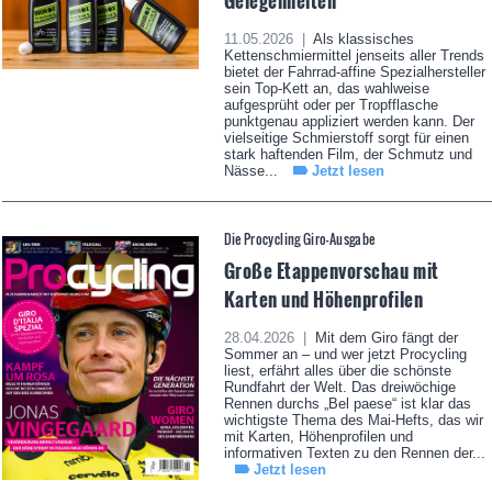
Gelegenheiten
11.05.2026 |
Als klassisches
Kettenschmiermittel jenseits aller Trends
bietet der Fahrrad-affine Spezialhersteller
sein Top-Kett an, das wahlweise
aufgesprüht oder per Tropfflasche
punktgenau appliziert werden kann. Der
vielseitige Schmierstoff sorgt für einen
stark haftenden Film, der Schmutz und
Nässe...
Jetzt lesen
Die Procycling Giro-Ausgabe
Große Etappenvorschau mit
Karten und Höhenprofilen
28.04.2026 |
Mit dem Giro fängt der
Sommer an – und wer jetzt Procycling
liest, erfährt alles über die schönste
Rundfahrt der Welt. Das dreiwöchige
Rennen durchs „Bel paese“ ist klar das
wichtigste Thema des Mai-Hefts, das wir
mit Karten, Höhenprofilen und
informativen Texten zu den Rennen der...
Jetzt lesen