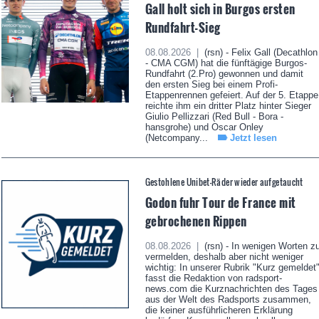
Gall holt sich in Burgos ersten
Rundfahrt-Sieg
08.08.2026 |
(rsn) - Felix Gall (Decathlon
- CMA CGM) hat die fünftägige Burgos-
Rundfahrt (2.Pro) gewonnen und damit
den ersten Sieg bei einem Profi-
Etappenrennen gefeiert. Auf der 5. Etappe
reichte ihm ein dritter Platz hinter Sieger
Giulio Pellizzari (Red Bull - Bora -
hansgrohe) und Oscar Onley
(Netcompany...
Jetzt lesen
Gestohlene Unibet-Räder wieder aufgetaucht
Godon fuhr Tour de France mit
gebrochenen Rippen
08.08.2026 |
(rsn) - In wenigen Worten z
vermelden, deshalb aber nicht weniger
wichtig: In unserer Rubrik "Kurz gemeldet
fasst die Redaktion von radsport-
news.com die Kurznachrichten des Tages
aus der Welt des Radsports zusammen,
die keiner ausführlicheren Erklärung