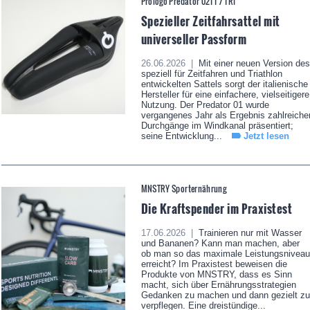
Prologo Predator 02TT / TRI
Spezieller Zeitfahrsattel mit
universeller Passform
26.06.2026 |
Mit einer neuen Version des
speziell für Zeitfahren und Triathlon
entwickelten Sattels sorgt der italienische
Hersteller für eine einfachere, vielseitigere
Nutzung. Der Predator 01 wurde
vergangenes Jahr als Ergebnis zahlreiche
Durchgänge im Windkanal präsentiert;
seine Entwicklung...
Jetzt lesen
MNSTRY Sporternährung
Die Kraftspender im Praxistest
17.06.2026 |
Trainieren nur mit Wasser
und Bananen? Kann man machen, aber
ob man so das maximale Leistungsniveau
erreicht? Im Praxistest beweisen die
Produkte von MNSTRY, dass es Sinn
macht, sich über Ernährungsstrategien
Gedanken zu machen und dann gezielt zu
verpflegen. Eine dreistündige...