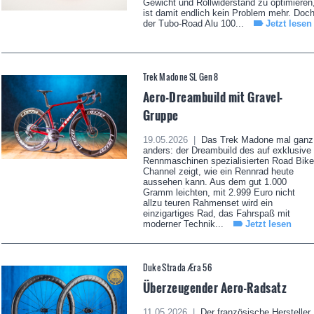
Gewicht und Rollwiderstand zu optimieren
ist damit endlich kein Problem mehr. Doc
der Tubo-Road Alu 100...
Jetzt lesen
Trek Madone SL Gen 8
Aero-Dreambuild mit Gravel-
Gruppe
19.05.2026 |
Das Trek Madone mal ganz
anders: der Dreambuild des auf exklusive
Rennmaschinen spezialisierten Road Bike
Channel zeigt, wie ein Rennrad heute
aussehen kann. Aus dem gut 1.000
Gramm leichten, mit 2.999 Euro nicht
allzu teuren Rahmenset wird ein
einzigartiges Rad, das Fahrspaß mit
moderner Technik...
Jetzt lesen
Duke Strada Æra 56
Überzeugender Aero-Radsatz
11.05.2026 |
Der französische Hersteller