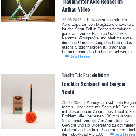
Traumhafter Aero-Renner im
Aufbau-Video
22.05.2026 |
In Kooperation mit den
Aero-Experten von Drag2Zero entwickelt,
ist das Scott Foil in Sachen Aerodynamik
ganz weit vorne. Flächige Gabelbike,
Kammtail-Rohrprofile und Merkmale wie
die enge Umschließung des Hinterrades
durchs Sitzrohr sorgen für prägnante
Formen, ohne das Rad dabei schwer zu...
Jetzt lesen
Tubolito Tubo-Road Alu 100 mm
Leichter Schlauch mit langem
Ventil
20.05.2026 |
Aerodynamisch tiefe Felgen
fahren – aber bitte mit Schlauch? Das ist
mit dieser neuen Version des Tubolito kei
Problem, die über einen 100 mm langen
Ventilschaft verfügt. Am Aero-Radsatz
Gewicht und Rollwiderstand zu optimieren
ist damit endlich kein Problem mehr. Doc
der Tubo-Road Alu 100...
Jetzt lesen