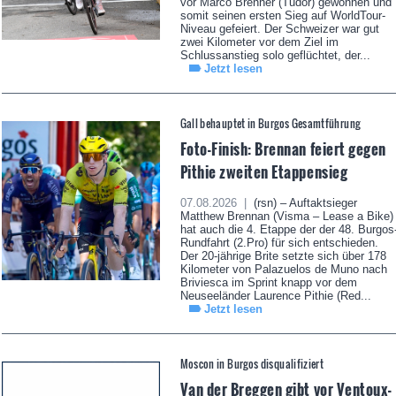
vor Marco Brenner (Tudor) gewonnen und
somit seinen ersten Sieg auf WorldTour-
Niveau gefeiert. Der Schweizer war gut
zwei Kilometer vor dem Ziel im
Schlussanstieg solo geflüchtet, der...
Jetzt lesen
Gall behauptet in Burgos Gesamtführung
Foto-Finish: Brennan feiert gegen
Pithie zweiten Etappensieg
07.08.2026 |
(rsn) – Auftaktsieger
Matthew Brennan (Visma – Lease a Bike)
hat auch die 4. Etappe der der 48. Burgos
Rundfahrt (2.Pro) für sich entschieden.
Der 20-jährige Brite setzte sich über 178
Kilometer von Palazuelos de Muno nach
Briviesca im Sprint knapp vor dem
Neuseeländer Laurence Pithie (Red...
Jetzt lesen
Moscon in Burgos disqualifiziert
Van der Breggen gibt vor Ventoux-