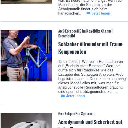
war, ist heute natürlich längst Rennrad-
Mainstream; die Speerspitze der
Aerodynamik findet sich beim
kanadischen...
Jetzt lesen
Arc8 Escapee DB im RoadBike Channel
Dreambuild
Schlanker Allrounder mit Traum-
Komponenten
13.07.2026 |
Wer beim Rennradfahren
auf „Erlebnis statt Ergebnis“ Wert legt,
dürfte sich für Roadbikes wie das
Escapee des Schweizer Anbieters Arc8
begeistern lassen. Denn zum einen bringt
dieses Modell alles mit, was man für
anspruchsvolle Rennradtouren braucht:
eine sportliche Sitzgeometrie zum...
Jetzt lesen
Giro Eclipse Pro Spherical
Aerodynamik und Sicherheit auf