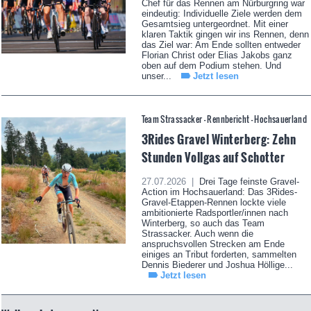
Chef für das Rennen am Nürburgring war
eindeutig: Individuelle Ziele werden dem
Gesamtsieg untergeordnet. Mit einer
klaren Taktik gingen wir ins Rennen, denn
das Ziel war: Am Ende sollten entweder
Florian Christ oder Elias Jakobs ganz
oben auf dem Podium stehen. Und
unser...
Jetzt lesen
Team Strassacker - Rennbericht - Hochsauerland
3Rides Gravel Winterberg: Zehn
Stunden Vollgas auf Schotter
27.07.2026 |
Drei Tage feinste Gravel-
Action im Hochsauerland: Das 3Rides-
Gravel-Etappen-Rennen lockte viele
ambitionierte Radsportler/innen nach
Winterberg, so auch das Team
Strassacker. Auch wenn die
anspruchsvollen Strecken am Ende
einiges an Tribut forderten, sammelten
Dennis Biederer und Joshua Höllige...
Jetzt lesen