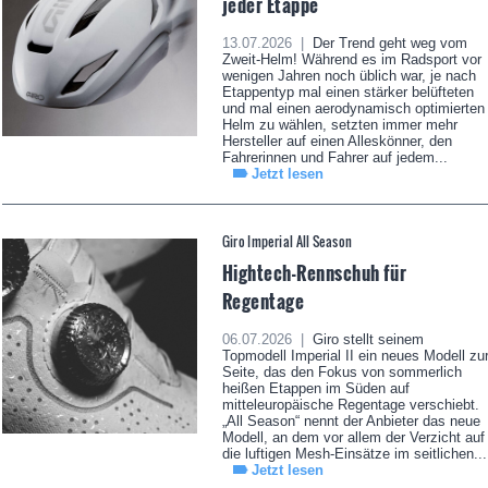
jeder Etappe
13.07.2026 |
Der Trend geht weg vom
Zweit-Helm! Während es im Radsport vor
wenigen Jahren noch üblich war, je nach
Etappentyp mal einen stärker belüfteten
und mal einen aerodynamisch optimierten
Helm zu wählen, setzten immer mehr
Hersteller auf einen Alleskönner, den
Fahrerinnen und Fahrer auf jedem...
Jetzt lesen
Giro Imperial All Season
Hightech-Rennschuh für
Regentage
06.07.2026 |
Giro stellt seinem
Topmodell Imperial II ein neues Modell zu
Seite, das den Fokus von sommerlich
heißen Etappen im Süden auf
mitteleuropäische Regentage verschiebt.
„All Season“ nennt der Anbieter das neue
Modell, an dem vor allem der Verzicht auf
die luftigen Mesh-Einsätze im seitlichen...
Jetzt lesen