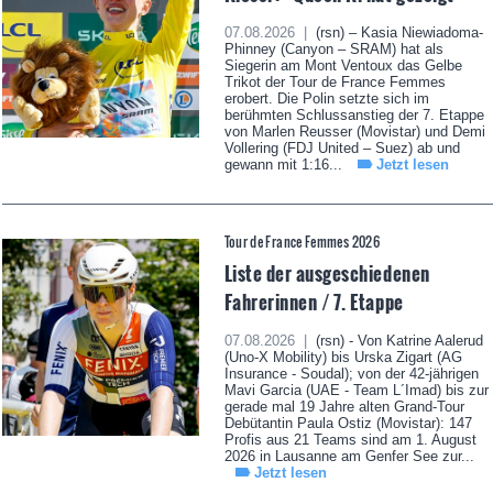
07.08.2026 |
(rsn) – Kasia Niewiadoma-
Phinney (Canyon – SRAM) hat als
Siegerin am Mont Ventoux das Gelbe
Trikot der Tour de France Femmes
erobert. Die Polin setzte sich im
berühmten Schlussanstieg der 7. Etappe
von Marlen Reusser (Movistar) und Demi
Vollering (FDJ United – Suez) ab und
gewann mit 1:16...
Jetzt lesen
Tour de France Femmes 2026
Liste der ausgeschiedenen
Fahrerinnen / 7. Etappe
07.08.2026 |
(rsn) - Von Katrine Aalerud
(Uno-X Mobility) bis Urska Zigart (AG
Insurance - Soudal); von der 42-jährigen
Mavi Garcia (UAE - Team L´Imad) bis zur
gerade mal 19 Jahre alten Grand-Tour
Debütantin Paula Ostiz (Movistar): 147
Profis aus 21 Teams sind am 1. August
2026 in Lausanne am Genfer See zur...
Jetzt lesen