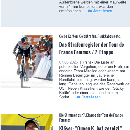
Außenbreite werden mit einer Maulweite
von 24 mm kombiniert, was den
empfohlenen...
Jetzt lesen
Gelbe Karten, Geldstrafen, Punktabzug etc.
Das Strafenregister der Tour de
France Femmes / 7. Etappe
07.08.2026 |
(rsn) - Die Liste an
potenziellen Vergehen, derer ein Profi, ein
anderes Team-Mitglied oder weitere am
Rennen Beteiligter im Laufe einer
Rundfahrt bezichtigt werden kann, ist
lang. Genauso lang wie das Regelwerk de
UCI. Neben Klassikern wie der "Sticky
Bottle" oder einer falschen Linie im
Sprint...
Jetzt lesen
Die Stimmen zur 7. Etappe der Tour de France
Femmes
Klöser: “Queen K. hat gezeigt“