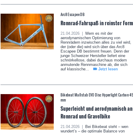
Arc8 Escapee DB
Rennrad-Fahrspaß in reinster For
21.04.2026 |
Wem es mit der
aerodynamischen Optimierung von
Rennrädern inzwischen alles zu viel wird,
der (oder die) wird sich über das Arc8
Escapee DB bestimmt freuen. Denn der
junge Schweizer Hersteller liefert eine
schnörkellose, dabei durchaus modern
anmutende Rennmaschine ab, die sich
auf klassische...
Jetzt lesen
Bikebeat Maßstab EVO Disc Hyperlight Carbon 4
mm
Superleicht und aerodynamisch an
Rennrad und Gravelbike
21.04.2026 |
Bei Bikebeat steht – wen
wundert’s – die optimale Balance von