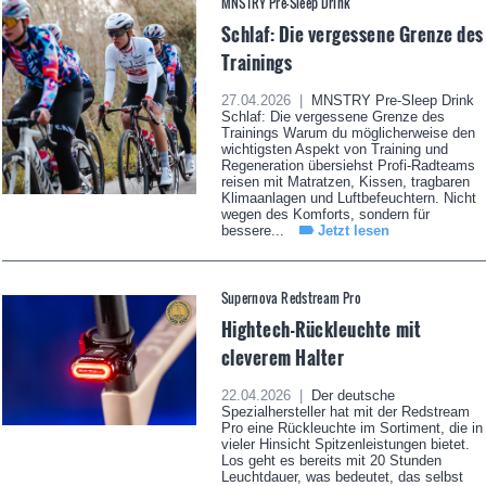
MNSTRY Pre-Sleep Drink
Schlaf: Die vergessene Grenze des
Trainings
27.04.2026 |
MNSTRY Pre-Sleep Drink
Schlaf: Die vergessene Grenze des
Trainings Warum du möglicherweise den
wichtigsten Aspekt von Training und
Regeneration übersiehst Profi-Radteams
reisen mit Matratzen, Kissen, tragbaren
Klimaanlagen und Luftbefeuchtern. Nicht
wegen des Komforts, sondern für
bessere...
Jetzt lesen
Supernova Redstream Pro
Hightech-Rückleuchte mit
cleverem Halter
22.04.2026 |
Der deutsche
Spezialhersteller hat mit der Redstream
Pro eine Rückleuchte im Sortiment, die in
vieler Hinsicht Spitzenleistungen bietet.
Los geht es bereits mit 20 Stunden
Leuchtdauer, was bedeutet, das selbst