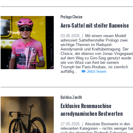
Prologo Choice
Aero-Sattel mit steifer Bauweise
03.06.2026 |
Mit einem neuen Modell
adressiert Sattelhersteller Prologo zwei
wichtige Themen im Radsport:
Aerodynamik und Kraftübertragung. Der
Choice, der ebenso von Jonas Vingegaar
auf dem Weg zu Giro-Sieg genutzt wurde
wie von Wout van Aert bei seinem
Triumph bei Paris-Roubaix, ist ziemlich
auffällig...
Jetzt lesen
Baldiso Zenith
Exklusive Rennmaschine
aerodynamischen Bestwerten
27.05.2026 |
Absolute Bestwerte in den
relevanten Kategorien – nichts weniger ha
sich der ehemalige Radprofi Sebastian