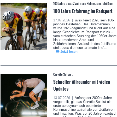
100 Jahre uvex: Zwei neue Helme zum Jubiläum
100 Jahre Erfahrung im Radsport
17.07.2026 |
uvex feiert 2026 sein 100-
jähriges Bestehen. Das Unternehmen
wurde 1926 gegründet und blickt auf eine
lange Geschichte im Radsport zurück –
vom einfachen Sturzring der 1960er-Jahre
bis zu modernen Aero- und
Zeitfahrhelmen. Anlässlich des Jubiläums
stellt uvex die neue „ultimate line“...
Jetzt lesen
Cervélo Soloist
Schneller Allrounder mit vielen
Updates
13.07.2026 |
Anfang der 2000er Jahre
vorgestellt, gilt das Cervélo Soloist als
erste aerodynamisch optimierte
Rennmaschine außerhalb von Zeitfahren
und Triathlon. Was vor 20 Jahren exotisc