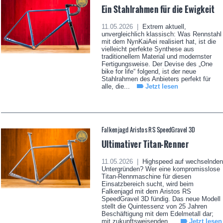
Ein Stahlrahmen für die Ewigkeit
11.05.2026 |
Extrem aktuell,
unvergleichlich klassisch: Was Rennstahl
mit dem NynKaiAei realisiert hat, ist die
vielleicht perfekte Synthese aus
traditionellem Material und modernster
Fertigungsweise. Der Devise des „One
bike for life“ folgend, ist der neue
Stahlrahmen des Anbieters perfekt für
alle, die...
Jetzt lesen
Falkenjagd Aristos RS SpeedGravel 3D
Ultimativer Titan-Renner
11.05.2026 |
Highspeed auf wechselnden
Untergründen? Wer eine kompromisslose
Titan-Rennmaschine für diesen
Einsatzbereich sucht, wird beim
Falkenjagd mit dem Aristos RS
SpeedGravel 3D fündig. Das neue Modell
stellt die Quintessenz von 25 Jahren
Beschäftigung mit dem Edelmetall dar;
mit zukunftsweisenden...
Jetzt lesen