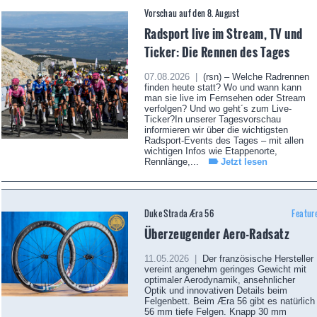
Vorschau auf den 8. August
Radsport live im Stream, TV und
Ticker: Die Rennen des Tages
07.08.2026 |
(rsn) – Welche Radrennen
finden heute statt? Wo und wann kann
man sie live im Fernsehen oder Stream
verfolgen? Und wo geht´s zum Live-
Ticker?In unserer Tagesvorschau
informieren wir über die wichtigsten
Radsport-Events des Tages – mit allen
wichtigen Infos wie Etappenorte,
Rennlänge,...
Jetzt lesen
Duke Strada Æra 56
Featur
Überzeugender Aero-Radsatz
11.05.2026 |
Der französische Hersteller
vereint angenehm geringes Gewicht mit
optimaler Aerodynamik, ansehnlicher
Optik und innovativen Details beim
Felgenbett. Beim Æra 56 gibt es natürlich
56 mm tiefe Felgen. Knapp 30 mm