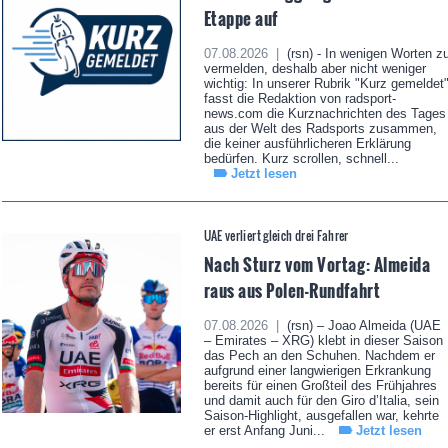
Etappe auf
07.08.2026 |
(rsn) - In wenigen Worten z
vermelden, deshalb aber nicht weniger
wichtig: In unserer Rubrik "Kurz gemeldet
fasst die Redaktion von radsport-
news.com die Kurznachrichten des Tages
aus der Welt des Radsports zusammen,
die keiner ausführlicheren Erklärung
bedürfen. Kurz scrollen, schnell...
Jetzt lesen
UAE verliert gleich drei Fahrer
Nach Sturz vom Vortag: Almeida
raus aus Polen-Rundfahrt
07.08.2026 |
(rsn) – Joao Almeida (UAE
– Emirates – XRG) klebt in dieser Saison
das Pech an den Schuhen. Nachdem er
aufgrund einer langwierigen Erkrankung
bereits für einen Großteil des Frühjahres
und damit auch für den Giro d’Italia, sein
Saison-Highlight, ausgefallen war, kehrte
er erst Anfang Juni...
Jetzt lesen