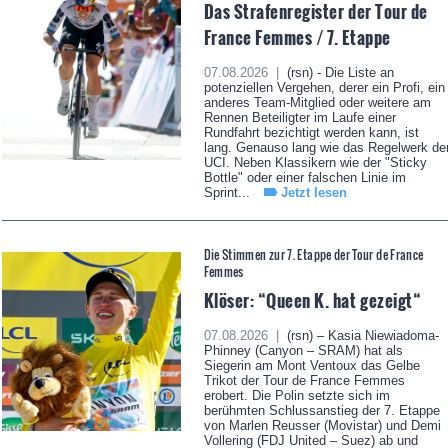
Das Strafenregister der Tour de
France Femmes / 7. Etappe
07.08.2026 |
(rsn) - Die Liste an
potenziellen Vergehen, derer ein Profi, ein
anderes Team-Mitglied oder weitere am
Rennen Beteiligter im Laufe einer
Rundfahrt bezichtigt werden kann, ist
lang. Genauso lang wie das Regelwerk de
UCI. Neben Klassikern wie der "Sticky
Bottle" oder einer falschen Linie im
Sprint...
Jetzt lesen
Die Stimmen zur 7. Etappe der Tour de France
Femmes
Klöser: “Queen K. hat gezeigt“
07.08.2026 |
(rsn) – Kasia Niewiadoma-
Phinney (Canyon – SRAM) hat als
Siegerin am Mont Ventoux das Gelbe
Trikot der Tour de France Femmes
erobert. Die Polin setzte sich im
berühmten Schlussanstieg der 7. Etappe
von Marlen Reusser (Movistar) und Demi
Vollering (FDJ United – Suez) ab und