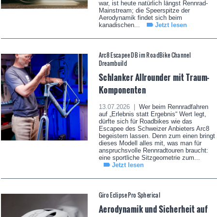
war, ist heute natürlich längst Rennrad-
Mainstream; die Speerspitze der
Aerodynamik findet sich beim
kanadischen...
Jetzt lesen
Arc8 Escapee DB im RoadBike Channel
Dreambuild
Schlanker Allrounder mit Traum-
Komponenten
13.07.2026 |
Wer beim Rennradfahren
auf „Erlebnis statt Ergebnis“ Wert legt,
dürfte sich für Roadbikes wie das
Escapee des Schweizer Anbieters Arc8
begeistern lassen. Denn zum einen bringt
dieses Modell alles mit, was man für
anspruchsvolle Rennradtouren braucht:
eine sportliche Sitzgeometrie zum...
Jetzt lesen
Giro Eclipse Pro Spherical
Aerodynamik und Sicherheit auf