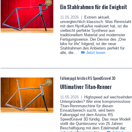
Ein Stahlrahmen für die Ewigkeit
11.05.2026 |
Extrem aktuell,
unvergleichlich klassisch: Was Rennstahl
mit dem NynKaiAei realisiert hat, ist die
vielleicht perfekte Synthese aus
traditionellem Material und modernster
Fertigungsweise. Der Devise des „One
bike for life“ folgend, ist der neue
Stahlrahmen des Anbieters perfekt für
alle, die...
Jetzt lesen
Falkenjagd Aristos RS SpeedGravel 3D
Ultimativer Titan-Renner
11.05.2026 |
Highspeed auf wechselnden
Untergründen? Wer eine kompromisslose
Titan-Rennmaschine für diesen
Einsatzbereich sucht, wird beim
Falkenjagd mit dem Aristos RS
SpeedGravel 3D fündig. Das neue Modell
stellt die Quintessenz von 25 Jahren
Beschäftigung mit dem Edelmetall dar;