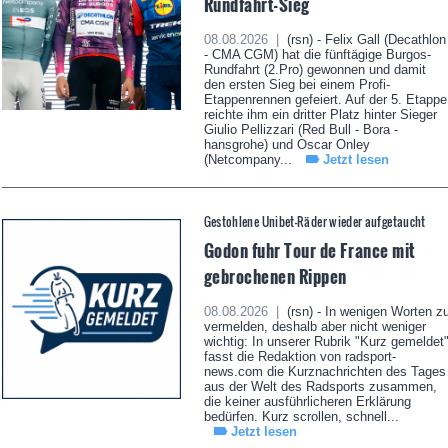
Rundfahrt-Sieg
08.08.2026 |
(rsn) - Felix Gall (Decathlon
- CMA CGM) hat die fünftägige Burgos-
Rundfahrt (2.Pro) gewonnen und damit
den ersten Sieg bei einem Profi-
Etappenrennen gefeiert. Auf der 5. Etappe
reichte ihm ein dritter Platz hinter Sieger
Giulio Pellizzari (Red Bull - Bora -
hansgrohe) und Oscar Onley
(Netcompany...
Jetzt lesen
Gestohlene Unibet-Räder wieder aufgetaucht
Godon fuhr Tour de France mit
gebrochenen Rippen
08.08.2026 |
(rsn) - In wenigen Worten z
vermelden, deshalb aber nicht weniger
wichtig: In unserer Rubrik "Kurz gemeldet
fasst die Redaktion von radsport-
news.com die Kurznachrichten des Tages
aus der Welt des Radsports zusammen,
die keiner ausführlicheren Erklärung
bedürfen. Kurz scrollen, schnell...
Jetzt lesen