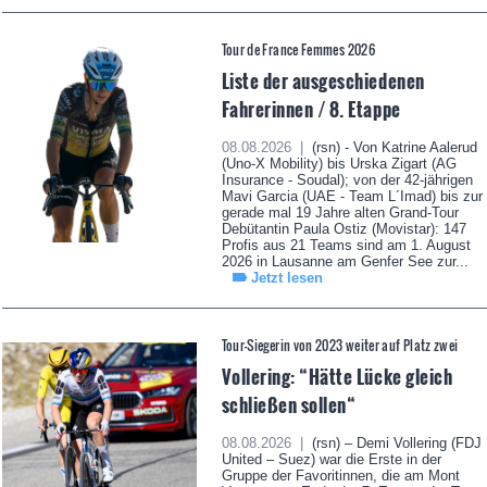
Tour de France Femmes 2026
Liste der ausgeschiedenen
Fahrerinnen / 8. Etappe
08.08.2026 |
(rsn) - Von Katrine Aalerud
(Uno-X Mobility) bis Urska Zigart (AG
Insurance - Soudal); von der 42-jährigen
Mavi Garcia (UAE - Team L´Imad) bis zur
gerade mal 19 Jahre alten Grand-Tour
Debütantin Paula Ostiz (Movistar): 147
Profis aus 21 Teams sind am 1. August
2026 in Lausanne am Genfer See zur...
Jetzt lesen
Tour-Siegerin von 2023 weiter auf Platz zwei
Vollering: “Hätte Lücke gleich
schließen sollen“
08.08.2026 |
(rsn) – Demi Vollering (FDJ
United – Suez) war die Erste in der
Gruppe der Favoritinnen, die am Mont