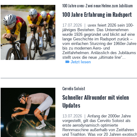
100 Jahre uvex: Zwei neue Helme zum Jubiläum
100 Jahre Erfahrung im Radsport
17.07.2026 |
uvex feiert 2026 sein 100-
jähriges Bestehen. Das Unternehmen
wurde 1926 gegründet und blickt auf eine
lange Geschichte im Radsport zurück –
vom einfachen Sturzring der 1960er-Jahre
bis zu modernen Aero- und
Zeitfahrhelmen. Anlässlich des Jubiläums
stellt uvex die neue „ultimate line“...
Jetzt lesen
Cervélo Soloist
Schneller Allrounder mit vielen
Updates
13.07.2026 |
Anfang der 2000er Jahre
vorgestellt, gilt das Cervélo Soloist als
erste aerodynamisch optimierte
Rennmaschine außerhalb von Zeitfahren
und Triathlon. Was vor 20 Jahren exotisc