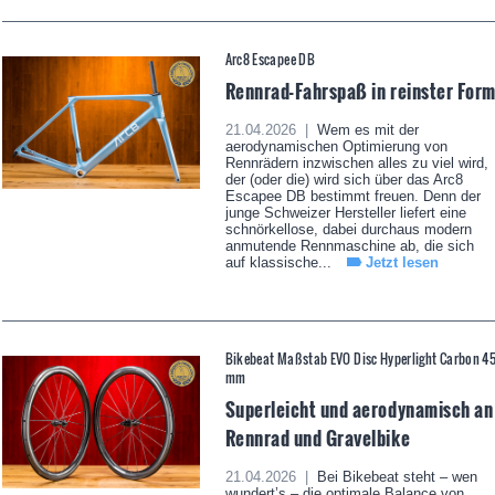
Arc8 Escapee DB
Rennrad-Fahrspaß in reinster For
21.04.2026 |
Wem es mit der
aerodynamischen Optimierung von
Rennrädern inzwischen alles zu viel wird,
der (oder die) wird sich über das Arc8
Escapee DB bestimmt freuen. Denn der
junge Schweizer Hersteller liefert eine
schnörkellose, dabei durchaus modern
anmutende Rennmaschine ab, die sich
auf klassische...
Jetzt lesen
Bikebeat Maßstab EVO Disc Hyperlight Carbon 4
mm
Superleicht und aerodynamisch an
Rennrad und Gravelbike
21.04.2026 |
Bei Bikebeat steht – wen
wundert’s – die optimale Balance von