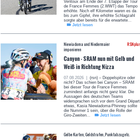
Ventoux am Ende der 7. Etappe der Tour
de France Femmes (2.WWT) das Tempo
erhöhte. Noch elf Kilometer waren es da
bis zum Gipfel, ihre erhöhte Schlagzahl
sorgte aber bereits für die erwartete...
Jetzt lesen
Niewiadoma und Niedermaier
RSNplu
imponieren
Canyon - SRAM nun mit Gelb und
Weiß in Richtung Nizza
07.08.2026 |
(rsn) – Doppelspitze oder
nicht? Das schien bei Canyon – SRAM
bei dieser Tour de France Femmes
zumindest anfangs nicht ganz klar. Die
Aussagen des deutschen Teams
widersprachen sich vor dem Grand Départ
etwas, Kasia Niewiadoma-Phinney sollte
die Nummer 1 sein, über die Rolle der
Giro-Zweiten...
Jetzt lesen
Gelbe Karten, Geldstrafen, Punktabzug etc.