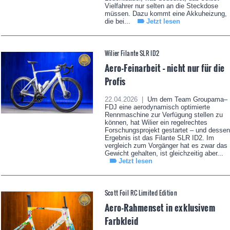
Vielfahrer nur selten an die Steckdose
müssen. Dazu kommt eine Akkuheizung,
die bei...
Jetzt lesen
Wilier Filante SLR ID2
Aero-Feinarbeit – nicht nur für die
Profis
22.04.2026 |
Um dem Team Groupama–
FDJ eine aerodynamisch optimierte
Rennmaschine zur Verfügung stellen zu
können, hat Wilier ein regelrechtes
Forschungsprojekt gestartet – und dessen
Ergebnis ist das Filante SLR ID2. Im
vergleich zum Vorgänger hat es zwar das
Gewicht gehalten, ist gleichzeitig aber...
Jetzt lesen
Scott Foil RC Limited Edition
Aero-Rahmenset in exklusivem
Farbkleid