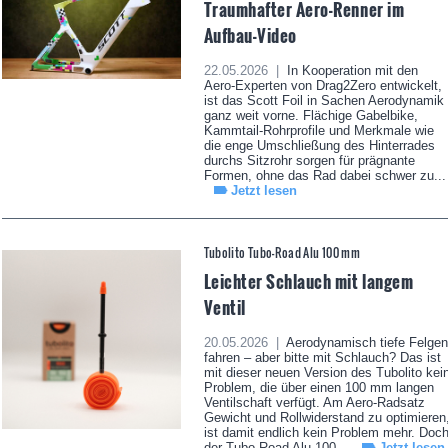
Traumhafter Aero-Renner im
Aufbau-Video
22.05.2026 |
In Kooperation mit den
Aero-Experten von Drag2Zero entwickelt,
ist das Scott Foil in Sachen Aerodynamik
ganz weit vorne. Flächige Gabelbike,
Kammtail-Rohrprofile und Merkmale wie
die enge Umschließung des Hinterrades
durchs Sitzrohr sorgen für prägnante
Formen, ohne das Rad dabei schwer zu...
Jetzt lesen
Tubolito Tubo-Road Alu 100 mm
Leichter Schlauch mit langem
Ventil
20.05.2026 |
Aerodynamisch tiefe Felgen
fahren – aber bitte mit Schlauch? Das ist
mit dieser neuen Version des Tubolito kei
Problem, die über einen 100 mm langen
Ventilschaft verfügt. Am Aero-Radsatz
Gewicht und Rollwiderstand zu optimieren
ist damit endlich kein Problem mehr. Doc
der Tubo-Road Alu 100...
Jetzt lesen