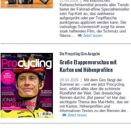
11.05.2026 |
Als klassisches
Kettenschmiermittel jenseits aller Trends
bietet der Fahrrad-affine Spezialhersteller
sein Top-Kett an, das wahlweise
aufgesprüht oder per Tropfflasche
punktgenau appliziert werden kann. Der
vielseitige Schmierstoff sorgt für einen
stark haftenden Film, der Schmutz und
Nässe...
Jetzt lesen
Die Procycling Giro-Ausgabe
Große Etappenvorschau mit
Karten und Höhenprofilen
28.04.2026 |
Mit dem Giro fängt der
Sommer an – und wer jetzt Procycling
liest, erfährt alles über die schönste
Rundfahrt der Welt. Das dreiwöchige
Rennen durchs „Bel paese“ ist klar das
wichtigste Thema des Mai-Hefts, das wir
mit Karten, Höhenprofilen und
informativen Texten zu den Rennen der...
Jetzt lesen