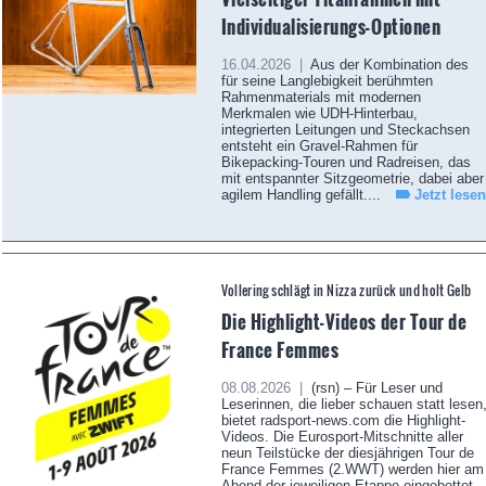
Individualisierungs-Optionen
16.04.2026 |
Aus der Kombination des
für seine Langlebigkeit berühmten
Rahmenmaterials mit modernen
Merkmalen wie UDH-Hinterbau,
integrierten Leitungen und Steckachsen
entsteht ein Gravel-Rahmen für
Bikepacking-Touren und Radreisen, das
mit entspannter Sitzgeometrie, dabei aber
agilem Handling gefällt....
Jetzt lesen
Vollering schlägt in Nizza zurück und holt Gelb
Die Highlight-Videos der Tour de
France Femmes
08.08.2026 |
(rsn) – Für Leser und
Leserinnen, die lieber schauen statt lesen
bietet radsport-news.com die Highlight-
Videos. Die Eurosport-Mitschnitte aller
neun Teilstücke der diesjährigen Tour de
France Femmes (2.WWT) werden hier am
Abend der jeweiligen Etappe eingebettet.