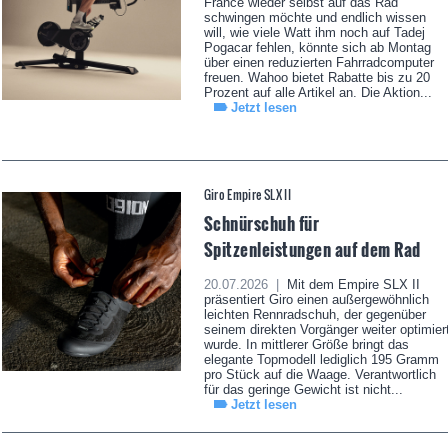
France wieder selbst auf das Rad
schwingen möchte und endlich wissen
will, wie viele Watt ihm noch auf Tadej
Pogacar fehlen, könnte sich ab Montag
über einen reduzierten Fahrradcomputer
freuen. Wahoo bietet Rabatte bis zu 20
Prozent auf alle Artikel an. Die Aktion...
Jetzt lesen
Giro Empire SLX II
Schnürschuh für
Spitzenleistungen auf dem Rad
20.07.2026 |
Mit dem Empire SLX II
präsentiert Giro einen außergewöhnlich
leichten Rennradschuh, der gegenüber
seinem direkten Vorgänger weiter optimier
wurde. In mittlerer Größe bringt das
elegante Topmodell lediglich 195 Gramm
pro Stück auf die Waage. Verantwortlich
für das geringe Gewicht ist nicht...
Jetzt lesen