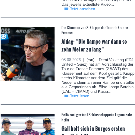
Das jeweils aktuellste Video...
Jetzt ansehen
Die Stimmen zur 8. Etappe der Tour de France
Femmes
Aldag: “Die Rampe war dann so
zehn Meter zu lang “
08.08.2026 |
(rsn) – Demi Vollering (FDJ
United – Suez) hat am Vorschlusstag der
Tour de France Femmes (2.WWT) das
Klassement auf dem Kopf gestellt. Knapp
sechs Kilometer vor dem Ziel griff die
Niederländerin an einer Rampe und stellte
alle Gegnerinnen ab. Elisa Longo Borghini
(UAE – L’IMAD) und Kasia...
Jetzt lesen
Pellizzari gewinnt Schlussetappe in Lagunas de
Neila
Gall holt sich in Burgos ersten