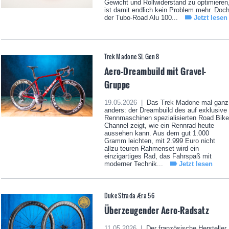
Gewicht und Rollwiderstand zu optimieren
ist damit endlich kein Problem mehr. Doc
der Tubo-Road Alu 100...
Jetzt lesen
Trek Madone SL Gen 8
Aero-Dreambuild mit Gravel-
Gruppe
19.05.2026 |
Das Trek Madone mal ganz
anders: der Dreambuild des auf exklusive
Rennmaschinen spezialisierten Road Bike
Channel zeigt, wie ein Rennrad heute
aussehen kann. Aus dem gut 1.000
Gramm leichten, mit 2.999 Euro nicht
allzu teuren Rahmenset wird ein
einzigartiges Rad, das Fahrspaß mit
moderner Technik...
Jetzt lesen
Duke Strada Æra 56
Überzeugender Aero-Radsatz
11.05.2026 |
Der französische Hersteller