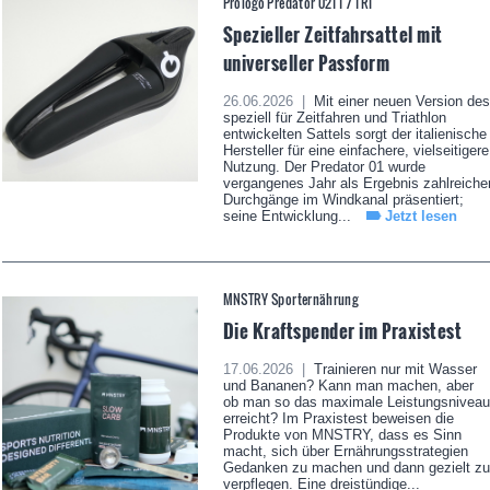
Prologo Predator 02TT / TRI
Spezieller Zeitfahrsattel mit
universeller Passform
26.06.2026 |
Mit einer neuen Version des
speziell für Zeitfahren und Triathlon
entwickelten Sattels sorgt der italienische
Hersteller für eine einfachere, vielseitigere
Nutzung. Der Predator 01 wurde
vergangenes Jahr als Ergebnis zahlreiche
Durchgänge im Windkanal präsentiert;
seine Entwicklung...
Jetzt lesen
MNSTRY Sporternährung
Die Kraftspender im Praxistest
17.06.2026 |
Trainieren nur mit Wasser
und Bananen? Kann man machen, aber
ob man so das maximale Leistungsniveau
erreicht? Im Praxistest beweisen die
Produkte von MNSTRY, dass es Sinn
macht, sich über Ernährungsstrategien
Gedanken zu machen und dann gezielt zu
verpflegen. Eine dreistündige...