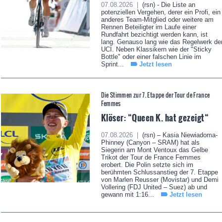
07.08.2026 |
(rsn) - Die Liste an
potenziellen Vergehen, derer ein Profi, ein
anderes Team-Mitglied oder weitere am
Rennen Beteiligter im Laufe einer
Rundfahrt bezichtigt werden kann, ist
lang. Genauso lang wie das Regelwerk de
UCI. Neben Klassikern wie der "Sticky
Bottle" oder einer falschen Linie im
Sprint...
Jetzt lesen
Die Stimmen zur 7. Etappe der Tour de France
Femmes
Klöser: “Queen K. hat gezeigt“
07.08.2026 |
(rsn) – Kasia Niewiadoma-
Phinney (Canyon – SRAM) hat als
Siegerin am Mont Ventoux das Gelbe
Trikot der Tour de France Femmes
erobert. Die Polin setzte sich im
berühmten Schlussanstieg der 7. Etappe
von Marlen Reusser (Movistar) und Demi
Vollering (FDJ United – Suez) ab und
gewann mit 1:16...
Jetzt lesen