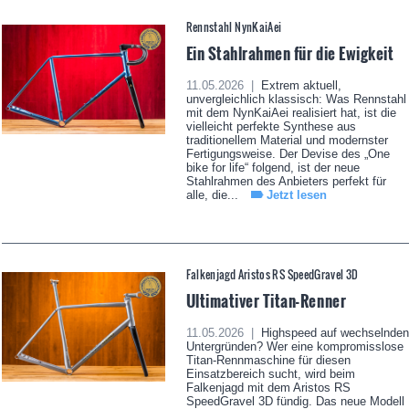
Rennstahl NynKaiAei
Ein Stahlrahmen für die Ewigkeit
11.05.2026 |
Extrem aktuell,
unvergleichlich klassisch: Was Rennstahl
mit dem NynKaiAei realisiert hat, ist die
vielleicht perfekte Synthese aus
traditionellem Material und modernster
Fertigungsweise. Der Devise des „One
bike for life“ folgend, ist der neue
Stahlrahmen des Anbieters perfekt für
alle, die...
Jetzt lesen
Falkenjagd Aristos RS SpeedGravel 3D
Ultimativer Titan-Renner
11.05.2026 |
Highspeed auf wechselnden
Untergründen? Wer eine kompromisslose
Titan-Rennmaschine für diesen
Einsatzbereich sucht, wird beim
Falkenjagd mit dem Aristos RS
SpeedGravel 3D fündig. Das neue Modell