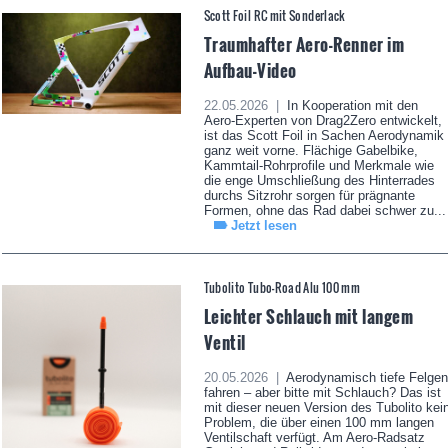
Scott Foil RC mit Sonderlack
Traumhafter Aero-Renner im
Aufbau-Video
22.05.2026 |
In Kooperation mit den
Aero-Experten von Drag2Zero entwickelt,
ist das Scott Foil in Sachen Aerodynamik
ganz weit vorne. Flächige Gabelbike,
Kammtail-Rohrprofile und Merkmale wie
die enge Umschließung des Hinterrades
durchs Sitzrohr sorgen für prägnante
Formen, ohne das Rad dabei schwer zu...
Jetzt lesen
Tubolito Tubo-Road Alu 100 mm
Leichter Schlauch mit langem
Ventil
20.05.2026 |
Aerodynamisch tiefe Felgen
fahren – aber bitte mit Schlauch? Das ist
mit dieser neuen Version des Tubolito kei
Problem, die über einen 100 mm langen
Ventilschaft verfügt. Am Aero-Radsatz