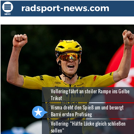
Vollering fährt an steiler Rampe ins Gelbe
Trikot
Visma dreht den Spieß um und besorgt
Barré ersten Profisieg
Vollering: “Hätte Lücke gleich schließen
sollen“