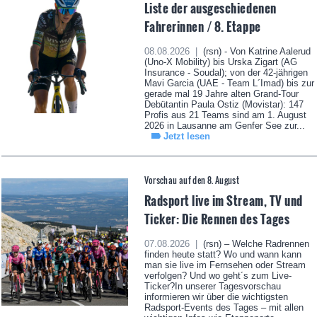
Liste der ausgeschiedenen
Fahrerinnen / 8. Etappe
08.08.2026 |
(rsn) - Von Katrine Aalerud
(Uno-X Mobility) bis Urska Zigart (AG
Insurance - Soudal); von der 42-jährigen
Mavi Garcia (UAE - Team L´Imad) bis zur
gerade mal 19 Jahre alten Grand-Tour
Debütantin Paula Ostiz (Movistar): 147
Profis aus 21 Teams sind am 1. August
2026 in Lausanne am Genfer See zur...
Jetzt lesen
Vorschau auf den 8. August
Radsport live im Stream, TV und
Ticker: Die Rennen des Tages
07.08.2026 |
(rsn) – Welche Radrennen
finden heute statt? Wo und wann kann
man sie live im Fernsehen oder Stream
verfolgen? Und wo geht´s zum Live-
Ticker?In unserer Tagesvorschau
informieren wir über die wichtigsten
Radsport-Events des Tages – mit allen