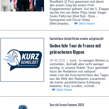
Rundfahrt (2.Pro) gewonnen und damit
den ersten Sieg bei einem Profi-
Etappenrennen gefeiert. Auf der 5. Etappe
reichte ihm ein dritter Platz hinter Sieger
Giulio Pellizzari (Red Bull - Bora -
hansgrohe) und Oscar Onley
(Netcompany...
Jetzt lesen
Gestohlene Unibet-Räder wieder aufgetaucht
Godon fuhr Tour de France mit
gebrochenen Rippen
08.08.2026 |
(rsn) - In wenigen Worten z
vermelden, deshalb aber nicht weniger
wichtig: In unserer Rubrik "Kurz gemeldet
fasst die Redaktion von radsport-
news.com die Kurznachrichten des Tages
aus der Welt des Radsports zusammen,
die keiner ausführlicheren Erklärung
bedürfen. Kurz scrollen, schnell...
Jetzt lesen
Tour de France Femmes 2026