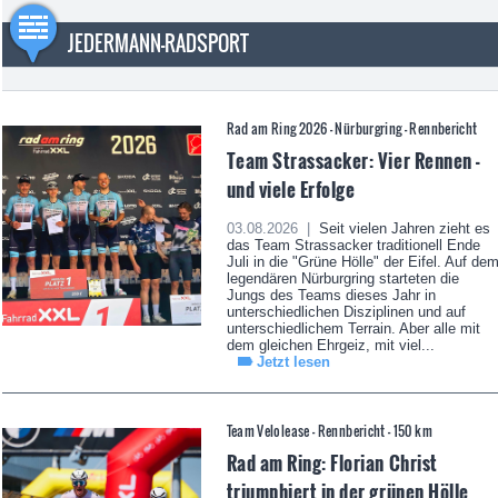
JEDERMANN-RADSPORT
Rad am Ring 2026 - Nürburgring - Rennbericht
Team Strassacker: Vier Rennen -
und viele Erfolge
03.08.2026 |
Seit vielen Jahren zieht es
das Team Strassacker traditionell Ende
Juli in die "Grüne Hölle" der Eifel. Auf de
legendären Nürburgring starteten die
Jungs des Teams dieses Jahr in
unterschiedlichen Disziplinen und auf
unterschiedlichem Terrain. Aber alle mit
dem gleichen Ehrgeiz, mit viel...
Jetzt lesen
Team Velolease - Rennbericht - 150 km
Rad am Ring: Florian Christ
triumphiert in der grünen Hölle