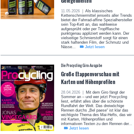
Gelegenheiten
11.05.2026 |
Als klassisches
Kettenschmiermittel jenseits aller Trends
bietet der Fahrrad-affine Spezialhersteller
sein Top-Kett an, das wahlweise
aufgesprüht oder per Tropfflasche
punktgenau appliziert werden kann. Der
vielseitige Schmierstoff sorgt für einen
stark haftenden Film, der Schmutz und
Nässe...
Jetzt lesen
Die Procycling Giro-Ausgabe
Große Etappenvorschau mit
Karten und Höhenprofilen
28.04.2026 |
Mit dem Giro fängt der
Sommer an – und wer jetzt Procycling
liest, erfährt alles über die schönste
Rundfahrt der Welt. Das dreiwöchige
Rennen durchs „Bel paese“ ist klar das
wichtigste Thema des Mai-Hefts, das wir
mit Karten, Höhenprofilen und
informativen Texten zu den Rennen der...
Jetzt lesen