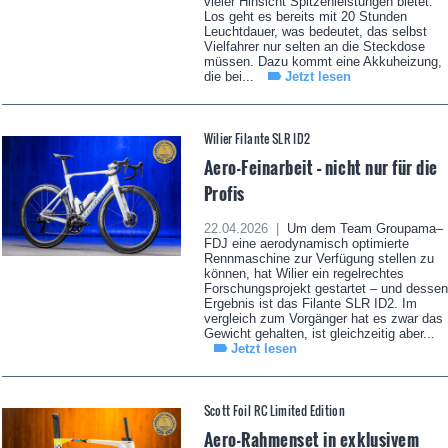
vieler Hinsicht Spitzenleistungen bietet.
Los geht es bereits mit 20 Stunden
Leuchtdauer, was bedeutet, das selbst
Vielfahrer nur selten an die Steckdose
müssen. Dazu kommt eine Akkuheizung,
die bei...
Jetzt lesen
Wilier Filante SLR ID2
Aero-Feinarbeit – nicht nur für die
Profis
22.04.2026 |
Um dem Team Groupama–
FDJ eine aerodynamisch optimierte
Rennmaschine zur Verfügung stellen zu
können, hat Wilier ein regelrechtes
Forschungsprojekt gestartet – und dessen
Ergebnis ist das Filante SLR ID2. Im
vergleich zum Vorgänger hat es zwar das
Gewicht gehalten, ist gleichzeitig aber...
Jetzt lesen
Scott Foil RC Limited Edition
Aero-Rahmenset in exklusivem