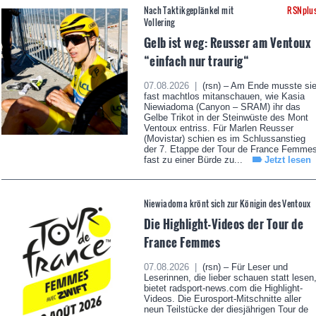
Nach Taktikgeplänkel mit
RSNplu
Vollering
Gelb ist weg: Reusser am Ventoux
“einfach nur traurig“
07.08.2026 |
(rsn) – Am Ende musste si
fast machtlos mitanschauen, wie Kasia
Niewiadoma (Canyon – SRAM) ihr das
Gelbe Trikot in der Steinwüste des Mont
Ventoux entriss. Für Marlen Reusser
(Movistar) schien es im Schlussanstieg
der 7. Etappe der Tour de France Femme
fast zu einer Bürde zu...
Jetzt lesen
Niewiadoma krönt sich zur Königin des Ventoux
Die Highlight-Videos der Tour de
France Femmes
07.08.2026 |
(rsn) – Für Leser und
Leserinnen, die lieber schauen statt lesen
bietet radsport-news.com die Highlight-
Videos. Die Eurosport-Mitschnitte aller
neun Teilstücke der diesjährigen Tour de