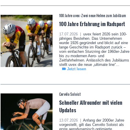
100 Jahre uvex: Zwei neue Helme zum Jubiläum
100 Jahre Erfahrung im Radsport
17.07.2026 |
uvex feiert 2026 sein 100-
jähriges Bestehen. Das Unternehmen
wurde 1926 gegründet und blickt auf eine
lange Geschichte im Radsport zurück –
vom einfachen Sturzring der 1960er-Jahre
bis zu modernen Aero- und
Zeitfahrhelmen. Anlässlich des Jubiläums
stellt uvex die neue „ultimate line“...
Jetzt lesen
Cervélo Soloist
Schneller Allrounder mit vielen
Updates
13.07.2026 |
Anfang der 2000er Jahre
vorgestellt, gilt das Cervélo Soloist als
erste aerodynamisch optimierte