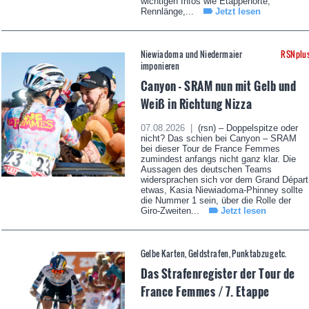
wichtigen Infos wie Etappenorte,
Rennlänge,...
Jetzt lesen
Niewiadoma und Niedermaier
RSNplu
imponieren
Canyon - SRAM nun mit Gelb und
Weiß in Richtung Nizza
07.08.2026 |
(rsn) – Doppelspitze oder
nicht? Das schien bei Canyon – SRAM
bei dieser Tour de France Femmes
zumindest anfangs nicht ganz klar. Die
Aussagen des deutschen Teams
widersprachen sich vor dem Grand Départ
etwas, Kasia Niewiadoma-Phinney sollte
die Nummer 1 sein, über die Rolle der
Giro-Zweiten...
Jetzt lesen
Gelbe Karten, Geldstrafen, Punktabzug etc.
Das Strafenregister der Tour de
France Femmes / 7. Etappe