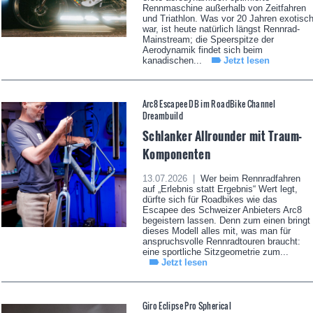
Rennmaschine außerhalb von Zeitfahren
und Triathlon. Was vor 20 Jahren exotisc
war, ist heute natürlich längst Rennrad-
Mainstream; die Speerspitze der
Aerodynamik findet sich beim
kanadischen...
Jetzt lesen
Arc8 Escapee DB im RoadBike Channel
Dreambuild
Schlanker Allrounder mit Traum-
Komponenten
13.07.2026 |
Wer beim Rennradfahren
auf „Erlebnis statt Ergebnis“ Wert legt,
dürfte sich für Roadbikes wie das
Escapee des Schweizer Anbieters Arc8
begeistern lassen. Denn zum einen bringt
dieses Modell alles mit, was man für
anspruchsvolle Rennradtouren braucht:
eine sportliche Sitzgeometrie zum...
Jetzt lesen
Giro Eclipse Pro Spherical