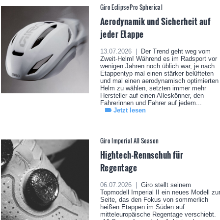
Giro Eclipse Pro Spherical
Aerodynamik und Sicherheit auf
jeder Etappe
13.07.2026 |
Der Trend geht weg vom
Zweit-Helm! Während es im Radsport vor
wenigen Jahren noch üblich war, je nach
Etappentyp mal einen stärker belüfteten
und mal einen aerodynamisch optimierten
Helm zu wählen, setzten immer mehr
Hersteller auf einen Alleskönner, den
Fahrerinnen und Fahrer auf jedem...
Jetzt lesen
Giro Imperial All Season
Hightech-Rennschuh für
Regentage
06.07.2026 |
Giro stellt seinem
Topmodell Imperial II ein neues Modell zu
Seite, das den Fokus von sommerlich
heißen Etappen im Süden auf
mitteleuropäische Regentage verschiebt.