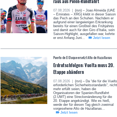
raus aus Polen-Rundfahrt
07.08.2026 |
(rsn) – Joao Almeida (UAE
– Emirates – XRG) klebt in dieser Saison
das Pech an den Schuhen. Nachdem er
aufgrund einer langwierigen Erkrankung
bereits für einen Großteil des Frühjahres
und damit auch für den Giro d’Italia, sein
Saison-Highlight, ausgefallen war, kehrte
er erst Anfang Juni...
Jetzt lesen
Puerto de El Duque ersetzt Alto de Hazallanas
Erdrutschfolgen: Vuelta muss 20.
Etappe abändern
07.08.2026 |
(rsn) – Da “die für die Vuelt
erforderlichen Sicherheitsstandards“, nicht
mehr erfüllt seien, haben die
Organisatoren der Spanien-Rundfahrt
(2.UWT) eine Streckenänderung für die
20. Etappe angekündigt. Wie es hieß,
werde der für diesen Tag gleich zweimal
vorgesehene Alto de Hazallanas...
Jetzt lesen