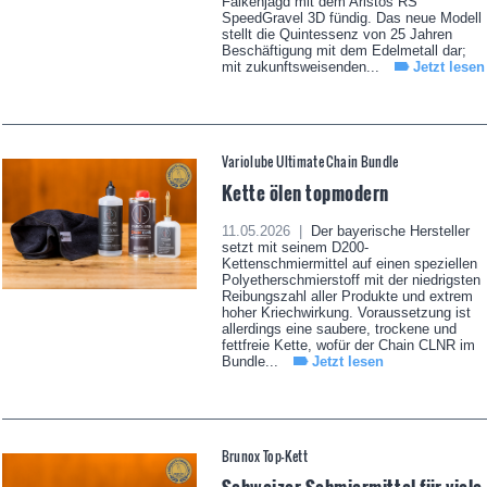
Falkenjagd mit dem Aristos RS
SpeedGravel 3D fündig. Das neue Modell
stellt die Quintessenz von 25 Jahren
Beschäftigung mit dem Edelmetall dar;
mit zukunftsweisenden...
Jetzt lesen
Variolube Ultimate Chain Bundle
Kette ölen topmodern
11.05.2026 |
Der bayerische Hersteller
setzt mit seinem D200-
Kettenschmiermittel auf einen speziellen
Polyetherschmierstoff mit der niedrigsten
Reibungszahl aller Produkte und extrem
hoher Kriechwirkung. Voraussetzung ist
allerdings eine saubere, trockene und
fettfreie Kette, wofür der Chain CLNR im
Bundle...
Jetzt lesen
Brunox Top-Kett