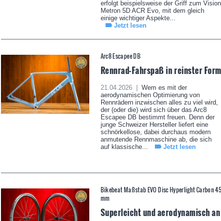
erfolgt beispielsweise der Griff zum Vision
Metron 5D ACR Evo, mit dem gleich
einige wichtiger Aspekte...
Jetzt lesen
Arc8 Escapee DB
Rennrad-Fahrspaß in reinster For
21.04.2026 |
Wem es mit der
aerodynamischen Optimierung von
Rennrädern inzwischen alles zu viel wird,
der (oder die) wird sich über das Arc8
Escapee DB bestimmt freuen. Denn der
junge Schweizer Hersteller liefert eine
schnörkellose, dabei durchaus modern
anmutende Rennmaschine ab, die sich
auf klassische...
Jetzt lesen
Bikebeat Maßstab EVO Disc Hyperlight Carbon 4
mm
Superleicht und aerodynamisch an