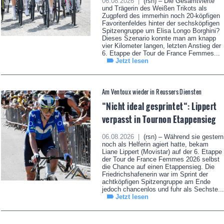
06.08.2026 |
(rsn) – Die Gesamtvierte
und Trägerin des Weißen Trikots als
Zugpferd des immerhin noch 20-köpfigen
Favoritenfeldes hinter der sechsköpfigen
Spitzengruppe um Elisa Longo Borghini?
Dieses Szenario konnte man am knapp
vier Kilometer langen, letzten Anstieg der
6. Etappe der Tour de France Femmes...
Jetzt lesen
Am Ventoux wieder in Reussers Diensten
“Nicht ideal gesprintet“: Lippert
verpasst in Tournon Etappensieg
06.08.2026 |
(rsn) – Während sie gestern
noch als Helferin agiert hatte, bekam
Liane Lippert (Movistar) auf der 6. Etappe
der Tour de France Femmes 2026 selbst
die Chance auf einen Etappensieg. Die
Friedrichshafenerin war im Sprint der
achtköpfigen Spitzengruppe am Ende
jedoch chancenlos und fuhr als Sechste...
Jetzt lesen