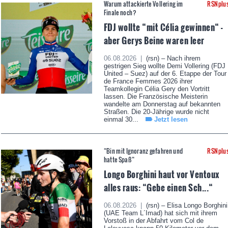
Warum attackierte Vollering im
RSNplu
Finale noch?
FDJ wollte “mit Célia gewinnen“ -
aber Gerys Beine waren leer
06.08.2026 |
(rsn) – Nach ihrem
gestrigen Sieg wollte Demi Vollering (FDJ
United – Suez) auf der 6. Etappe der Tour
de France Femmes 2026 ihrer
Teamkollegin Célia Gery den Vortritt
lassen. Die Französische Meisterin
wandelte am Donnerstag auf bekannten
Straßen. Die 20-Jährige wurde nicht
einmal 30...
Jetzt lesen
“Bin mit Ignoranz gefahren und
RSNplu
hatte Spaß“
Longo Borghini haut vor Ventoux
alles raus: “Gebe einen Sch...“
06.08.2026 |
(rsn) – Elisa Longo Borghini
(UAE Team L´Imad) hat sich mit ihrem
Vorstoß in der Abfahrt vom Col de