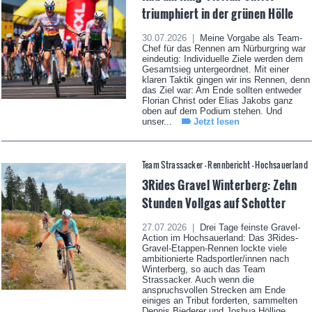
triumphiert in der grünen Hölle
30.07.2026 |
Meine Vorgabe als Team-
Chef für das Rennen am Nürburgring war
eindeutig: Individuelle Ziele werden dem
Gesamtsieg untergeordnet. Mit einer
klaren Taktik gingen wir ins Rennen, denn
das Ziel war: Am Ende sollten entweder
Florian Christ oder Elias Jakobs ganz
oben auf dem Podium stehen. Und
unser...
Jetzt lesen
Team Strassacker - Rennbericht - Hochsauerland
3Rides Gravel Winterberg: Zehn
Stunden Vollgas auf Schotter
27.07.2026 |
Drei Tage feinste Gravel-
Action im Hochsauerland: Das 3Rides-
Gravel-Etappen-Rennen lockte viele
ambitionierte Radsportler/innen nach
Winterberg, so auch das Team
Strassacker. Auch wenn die
anspruchsvollen Strecken am Ende
einiges an Tribut forderten, sammelten
Dennis Biederer und Joshua Höllige...