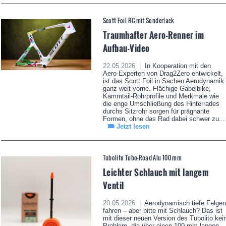
Scott Foil RC mit Sonderlack
Traumhafter Aero-Renner im
Aufbau-Video
22.05.2026 |
In Kooperation mit den
Aero-Experten von Drag2Zero entwickelt,
ist das Scott Foil in Sachen Aerodynamik
ganz weit vorne. Flächige Gabelbike,
Kammtail-Rohrprofile und Merkmale wie
die enge Umschließung des Hinterrades
durchs Sitzrohr sorgen für prägnante
Formen, ohne das Rad dabei schwer zu...
Jetzt lesen
Tubolito Tubo-Road Alu 100 mm
Leichter Schlauch mit langem
Ventil
20.05.2026 |
Aerodynamisch tiefe Felgen
fahren – aber bitte mit Schlauch? Das ist
mit dieser neuen Version des Tubolito kei
Problem, die über einen 100 mm langen