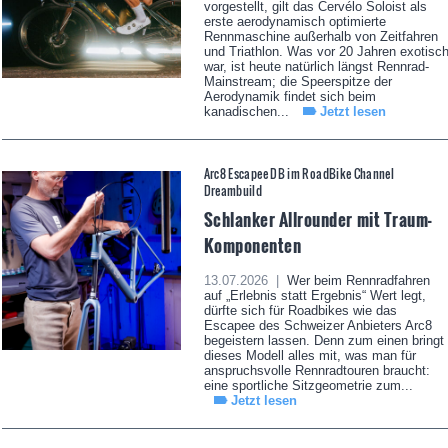
vorgestellt, gilt das Cervélo Soloist als
erste aerodynamisch optimierte
Rennmaschine außerhalb von Zeitfahren
und Triathlon. Was vor 20 Jahren exotisc
war, ist heute natürlich längst Rennrad-
Mainstream; die Speerspitze der
Aerodynamik findet sich beim
kanadischen...
Jetzt lesen
Arc8 Escapee DB im RoadBike Channel
Dreambuild
Schlanker Allrounder mit Traum-
Komponenten
13.07.2026 |
Wer beim Rennradfahren
auf „Erlebnis statt Ergebnis“ Wert legt,
dürfte sich für Roadbikes wie das
Escapee des Schweizer Anbieters Arc8
begeistern lassen. Denn zum einen bringt
dieses Modell alles mit, was man für
anspruchsvolle Rennradtouren braucht:
eine sportliche Sitzgeometrie zum...
Jetzt lesen