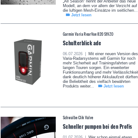
„All Season“ nennt der Anbieter das neue
Modell, an dem vor allem der Verzicht auf
die luftigen Mesh-Einsätze im seitlichen...
Jetzt lesen
Garmin Varia RearVue 820 StVZO
Schulterblick ade
06.07.2026 |
Mit einer neuen Version des
Varia-Radarsystems will Garmin für noch
mehr Sicherheit auf Trainingsfahrten und
langen Touren sorgen. Ein erweiterter
Funktionsumfang und mehr Verlässlichkei
dank deutlich höherer Akkulaufzeit dürften
die Beliebtheit des vielfach bewährten
Produkts weiter...
Jetzt lesen
Schwalbe Clik Valve
Schneller pumpen bei den Profis
01.07.2026 |
Wer schon einmal etwas