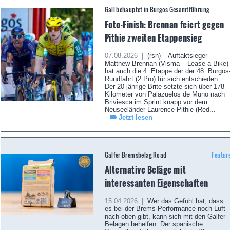
Gall behauptet in Burgos Gesamtführung
Foto-Finish: Brennan feiert gegen
Pithie zweiten Etappensieg
07.08.2026 |
(rsn) – Auftaktsieger
Matthew Brennan (Visma – Lease a Bike)
hat auch die 4. Etappe der der 48. Burgos
Rundfahrt (2.Pro) für sich entschieden.
Der 20-jährige Brite setzte sich über 178
Kilometer von Palazuelos de Muno nach
Briviesca im Sprint knapp vor dem
Neuseeländer Laurence Pithie (Red...
Jetzt lesen
Galfer Bremsbelag Road
Featur
Alternative Beläge mit
interessanten Eigenschaften
15.04.2026 |
Wer das Gefühl hat, dass
es bei der Brems-Performance noch Luft
nach oben gibt, kann sich mit den Galfer-
Belägen behelfen. Der spanische