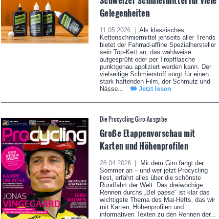
Schweizer Schmiermittel für viele
Gelegenheiten
11.05.2026 |
Als klassisches
Kettenschmiermittel jenseits aller Trends
bietet der Fahrrad-affine Spezialhersteller
sein Top-Kett an, das wahlweise
aufgesprüht oder per Tropfflasche
punktgenau appliziert werden kann. Der
vielseitige Schmierstoff sorgt für einen
stark haftenden Film, der Schmutz und
Nässe...
Jetzt lesen
Die Procycling Giro-Ausgabe
Große Etappenvorschau mit
Karten und Höhenprofilen
28.04.2026 |
Mit dem Giro fängt der
Sommer an – und wer jetzt Procycling
liest, erfährt alles über die schönste
Rundfahrt der Welt. Das dreiwöchige
Rennen durchs „Bel paese“ ist klar das
wichtigste Thema des Mai-Hefts, das wir
mit Karten, Höhenprofilen und
informativen Texten zu den Rennen der...