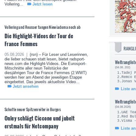
Vollering...
Jetzt lesen
Vollering und Reusser fangen Niewiadoma noch ab
Die Highlight-Videos der Tour de
France Femmes
RANGL
05.08.2026 |
(rsn) – Für Leser und Leserinnen,
die lieber schauen statt lesen, bietet radsport-
Weltranglist
news.com die Highlight-Videos. Die Eurosport-
Mitschnitte aller neun Teilstücke der
(04.08..202)
diesjährigen Tour de France Femmes (2.WWT)
1.Tade
werden hier am Abend der jeweiligen Etappe
2.Remc
3.Jonas
eingebettet. Das jeweils aktuellste Video...
Jetzt ansehen
Liste a
Weltranglist
(04.08.2026)
Schotte neuer Spitzenreiter in Burgos
1.UAE Te
Onley schlägt Ciccone und jubelt
2.Red Bul
3.Visma 
erstmals für Netcompany
Liste a