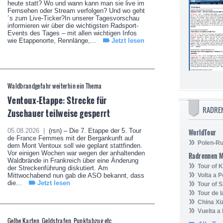
heute statt? Wo und wann kann man sie live im
Fernsehen oder Stream verfolgen? Und wo geht
´s zum Live-Ticker?In unserer Tagesvorschau
informieren wir über die wichtigsten Radsport-
Events des Tages – mit allen wichtigen Infos
wie Etappenorte, Rennlänge,...
Jetzt lesen
Waldbrandgefahr weiterhin ein Thema
Ventoux-Etappe: Strecke für
RADRE
Zuschauer teilweise gesperrt
05.08.2026 |
(rsn) – Die 7. Etappe der 5. Tour
WorldTour
de France Femmes mit der Bergankunft auf
Polen-Ru
dem Mont Ventoux soll wie geplant stattfinden.
Vor einigen Wochen war wegen der anhaltenden
Radrennen 
Waldbrände in Frankreich über eine Änderung
Tour of
der Streckenführung diskutiert. Am
Mittwochabend nun gab die ASO bekannt, dass
Volta a P
die...
Jetzt lesen
Tour of 
Tour de 
China Xi
Vuelta a
Gelbe Karten, Geldstrafen, Punktabzug etc.