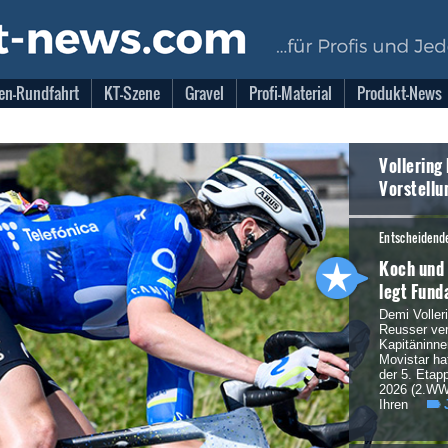
en-Rundfahrt
KT-Szene
Gravel
Profi-Material
Produkt-News
Vollering
Vorstellu
Entscheidende
Koch und 
legt Fund
Demi Voller
Reusser vert
Kapitäninn
Movistar ha
der 5. Eta
2026 (2.WWT
Ihren