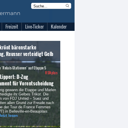
Freizeit
Live-Ticker
Kalender
 krönt bärenstarke
ng, Reusser verteidigt Gelb
 ´Relais-Stationen´ auf Etappe 5
RSNplus
Lippert: D-Zug
ament für Vorentscheidung
ing gewann die Etappe und Marlen
eidigte ihr Gelbes Trikot. Die
en von FDJ United – Suez und
tten allen Grund zur Freude nach
ppe der Tour de France Femmes
) in Belleville-en-Beaujolais.
Jetzt lesen