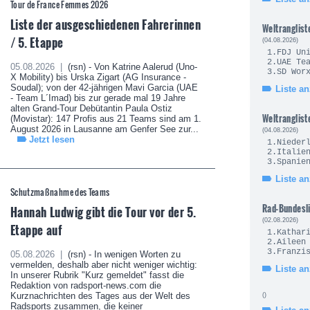
Tour de France Femmes 2026
Liste der ausgeschiedenen Fahrerinnen
Weltranglist
/ 5. Etappe
(04.08.2026)
1.FDJ U
2.UAE 
05.08.2026 |
(rsn) - Von Katrine Aalerud (Uno-
3.SD Wo
X Mobility) bis Urska Zigart (AG Insurance -
Soudal); von der 42-jährigen Mavi Garcia (UAE
Liste a
- Team L´Imad) bis zur gerade mal 19 Jahre
alten Grand-Tour Debütantin Paula Ostiz
Weltranglist
(Movistar): 147 Profis aus 21 Teams sind am 1.
August 2026 in Lausanne am Genfer See zur...
(04.08.2026)
Jetzt lesen
1.Nie
2.It
3.Sp
Liste a
Schutzmaßnahme des Teams
Rad-Bundesl
Hannah Ludwig gibt die Tour vor der 5.
(02.08.2026)
Etappe auf
1.Kath
2.Ailee
3.Fran
05.08.2026 |
(rsn) - In wenigen Worten zu
vermelden, deshalb aber nicht weniger wichtig:
Liste a
In unserer Rubrik "Kurz gemeldet" fasst die
Redaktion von radsport-news.com die
Kurznachrichten des Tages aus der Welt des
()
Radsports zusammen, die keiner