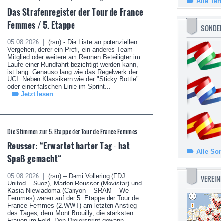
Alle Te
Das Strafenregister der Tour de France
Femmes / 5. Etappe
SONDE
05.08.2026 |
(rsn) - Die Liste an potenziellen
Vergehen, derer ein Profi, ein anderes Team-
Mitglied oder weitere am Rennen Beteiligter im
Laufe einer Rundfahrt bezichtigt werden kann,
ist lang. Genauso lang wie das Regelwerk der
UCI. Neben Klassikern wie der "Sticky Bottle"
oder einer falschen Linie im Sprint...
Jetzt lesen
Die Stimmen zur 5. Etappe der Tour de France Femmes
Reusser: “Erwartet harter Tag - hat
Alle So
Spaß gemacht“
05.08.2026 |
(rsn) – Demi Vollering (FDJ
VEREIN
United – Suez), Marlen Reusser (Movistar) und
Kasia Niewiadoma (Canyon – SRAM – We
Femmes) waren auf der 5. Etappe der Tour de
France Femmes (2.WWT) am letzten Anstieg
des Tages, dem Mont Brouilly, die stärksten
Frauen im Feld. Den Dreiersprint gewann