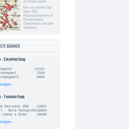
zu Ihnen passt.
Bei uns finden Sie
über 250
Radsportvereine in
Deutschland,
Österrreich und der
Schweiz.
ISTE MÄNNER
e - Einzelwertung
j Pogacar 11321
o Evenepoel 7356
 Vingegaard 6866
nzeigen
e - Teamwertung
am Emirates XRG 23687
l - Bora-hansgrohe18069
- Lease a Bike 16098
nzeigen