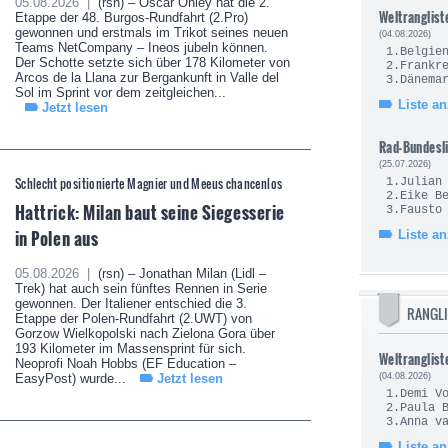
05.08.2026 |
(rsn) – Oscar Onley hat die 2.
Weltranglist
Etappe der 48. Burgos-Rundfahrt (2.Pro)
gewonnen und erstmals im Trikot seines neuen
(04.08.2026)
Teams NetCompany – Ineos jubeln können.
1.Be
Der Schotte setzte sich über 178 Kilometer von
2.Fra
Arcos de la Llana zur Bergankunft in Valle del
3.Dä
Sol im Sprint vor dem zeitgleichen...
Liste a
Jetzt lesen
Rad-Bundesl
(25.07.2026)
Schlecht positionierte Magnier und Meeus chancenlos
1.Juli
2.Eik
Hattrick: Milan baut seine Siegesserie
3.Fau
in Polen aus
Liste a
05.08.2026 |
(rsn) – Jonathan Milan (Lidl –
Trek) hat auch sein fünftes Rennen in Serie
gewonnen. Der Italiener entschied die 3.
RANGLI
Etappe der Polen-Rundfahrt (2.UWT) von
Gorzow Wielkopolski nach Zielona Gora über
193 Kilometer im Massensprint für sich.
Weltranglist
Neoprofi Noah Hobbs (EF Education –
EasyPost) wurde...
Jetzt lesen
(04.08.2026)
1.Demi
2.Pau
3.Anna v
Liste a