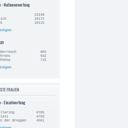
e - Nationenwertung
lgien 23148
nkreich 19172
nemark 18115
nzeigen
iga
an Borresch 965
e Behrens 932
sto Penna 725
nzeigen
STE FRAUEN
e - Einzelwertung
 Vollering 6705
la Blasi 4793
an der Breggen 4561
nzeigen