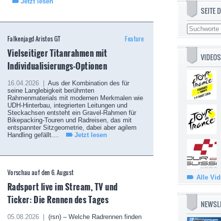
Jetzt lesen
SEITE
Falkenjagd Aristos GT
Feature
Vielseitiger Titanrahmen mit
VIDEOS
Individualisierungs-Optionen
16.04.2026 |
Aus der Kombination des für
seine Langlebigkeit berühmten
Rahmenmaterials mit modernen Merkmalen wie
UDH-Hinterbau, integrierten Leitungen und
Steckachsen entsteht ein Gravel-Rahmen für
Bikepacking-Touren und Radreisen, das mit
entspannter Sitzgeometrie, dabei aber agilem
Handling gefällt....
Jetzt lesen
Vorschau auf den 6. August
Alle Vi
Radsport live im Stream, TV und
Ticker: Die Rennen des Tages
NEWSL
05.08.2026 |
(rsn) – Welche Radrennen finden