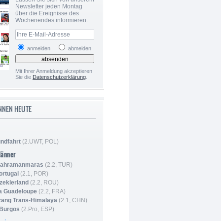
Newsletter jeden Montag
über die Ereignisse des
Wochenendes informieren.
anmelden
abmelden
Mit Ihrer Anmeldung akzeptieren
Sie die
Datenschutzerklärung
.
NNEN HEUTE
ndfahrt
(2.UWT, POL)
Männer
 Kahramanmaras
(2.2, TUR)
ortugal
(2.1, POR)
Szeklerland
(2.2, ROU)
la Guadeloupe
(2.2, FRA)
zang Trans-Himalaya
(2.1, CHN)
 Burgos
(2.Pro, ESP)