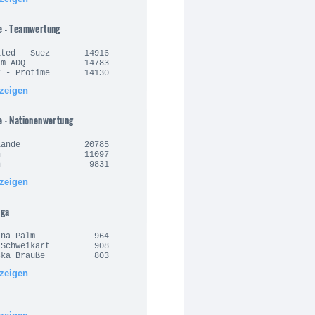
e - Teamwertung
nited - Suez 14916
Team ADQ 14783
rx - Protime 14130
nzeigen
e - Nationenwertung
derlande 20785
alien 11097
anien 9831
nzeigen
iga
arina Palm 964
n Schweikart 908
ziska Brauße 803
nzeigen