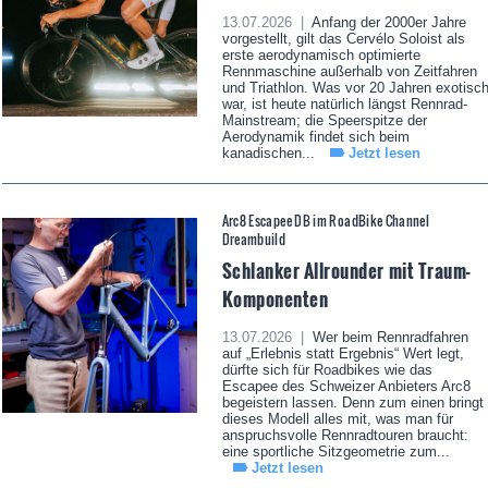
13.07.2026 |
Anfang der 2000er Jahre
vorgestellt, gilt das Cervélo Soloist als
erste aerodynamisch optimierte
Rennmaschine außerhalb von Zeitfahren
und Triathlon. Was vor 20 Jahren exotisc
war, ist heute natürlich längst Rennrad-
Mainstream; die Speerspitze der
Aerodynamik findet sich beim
kanadischen...
Jetzt lesen
Arc8 Escapee DB im RoadBike Channel
Dreambuild
Schlanker Allrounder mit Traum-
Komponenten
13.07.2026 |
Wer beim Rennradfahren
auf „Erlebnis statt Ergebnis“ Wert legt,
dürfte sich für Roadbikes wie das
Escapee des Schweizer Anbieters Arc8
begeistern lassen. Denn zum einen bringt
dieses Modell alles mit, was man für
anspruchsvolle Rennradtouren braucht:
eine sportliche Sitzgeometrie zum...
Jetzt lesen