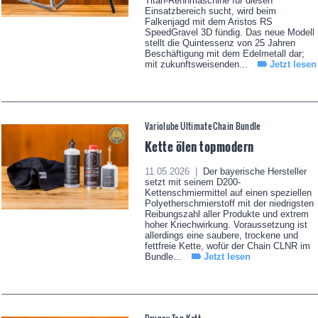
Titan-Rennmaschine für diesen
Einsatzbereich sucht, wird beim
Falkenjagd mit dem Aristos RS
SpeedGravel 3D fündig. Das neue Modell
stellt die Quintessenz von 25 Jahren
Beschäftigung mit dem Edelmetall dar;
mit zukunftsweisenden...
Jetzt lesen
Variolube Ultimate Chain Bundle
Kette ölen topmodern
11.05.2026 |
Der bayerische Hersteller
setzt mit seinem D200-
Kettenschmiermittel auf einen speziellen
Polyetherschmierstoff mit der niedrigsten
Reibungszahl aller Produkte und extrem
hoher Kriechwirkung. Voraussetzung ist
allerdings eine saubere, trockene und
fettfreie Kette, wofür der Chain CLNR im
Bundle...
Jetzt lesen