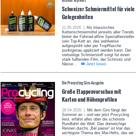
Brunox Top-Kett
Schweizer Schmiermittel für viele
Gelegenheiten
11.05.2026 |
Als klassisches
Kettenschmiermittel jenseits aller Trends
bietet der Fahrrad-affine Spezialhersteller
sein Top-Kett an, das wahlweise
aufgesprüht oder per Tropfflasche
punktgenau appliziert werden kann. Der
vielseitige Schmierstoff sorgt für einen
stark haftenden Film, der Schmutz und
Nässe...
Jetzt lesen
Die Procycling Giro-Ausgabe
Große Etappenvorschau mit
Karten und Höhenprofilen
28.04.2026 |
Mit dem Giro fängt der
Sommer an – und wer jetzt Procycling
liest, erfährt alles über die schönste
Rundfahrt der Welt. Das dreiwöchige
Rennen durchs „Bel paese“ ist klar das
wichtigste Thema des Mai-Hefts, das wir