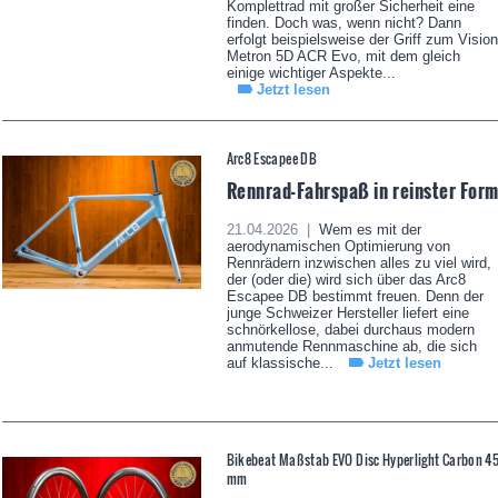
Komplettrad mit großer Sicherheit eine
finden. Doch was, wenn nicht? Dann
erfolgt beispielsweise der Griff zum Vision
Metron 5D ACR Evo, mit dem gleich
einige wichtiger Aspekte...
Jetzt lesen
Arc8 Escapee DB
Rennrad-Fahrspaß in reinster For
21.04.2026 |
Wem es mit der
aerodynamischen Optimierung von
Rennrädern inzwischen alles zu viel wird,
der (oder die) wird sich über das Arc8
Escapee DB bestimmt freuen. Denn der
junge Schweizer Hersteller liefert eine
schnörkellose, dabei durchaus modern
anmutende Rennmaschine ab, die sich
auf klassische...
Jetzt lesen
Bikebeat Maßstab EVO Disc Hyperlight Carbon 4
mm