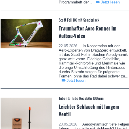
Programmheft der...
Jetzt lesen
Scott Foil RC mit Sonderlack
Traumhafter Aero-Renner im
Aufbau-Video
22.05.2026 |
In Kooperation mit den
Aero-Experten von Drag2Zero entwickelt,
ist das Scott Foil in Sachen Aerodynamik
ganz weit vorne. Flächige Gabelbike,
Kammtail-Rohrprofile und Merkmale wie
die enge Umschließung des Hinterrades
durchs Sitzrohr sorgen für prägnante
Formen, ohne das Rad dabei schwer zu...
Jetzt lesen
Tubolito Tubo-Road Alu 100 mm
Leichter Schlauch mit langem
Ventil
20.05.2026 |
Aerodynamisch tiefe Felgen
fahren – aber bitte mit Schlauch? Das ist