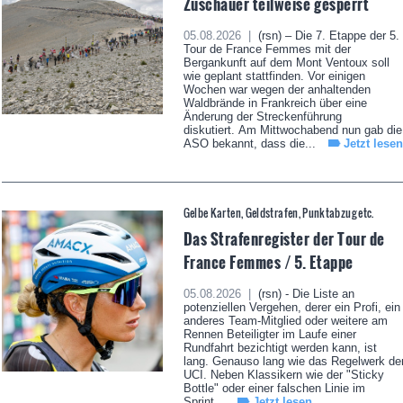
Zuschauer teilweise gesperrt
05.08.2026 |
(rsn) – Die 7. Etappe der 5.
Tour de France Femmes mit der
Bergankunft auf dem Mont Ventoux soll
wie geplant stattfinden. Vor einigen
Wochen war wegen der anhaltenden
Waldbrände in Frankreich über eine
Änderung der Streckenführung
diskutiert. Am Mittwochabend nun gab die
ASO bekannt, dass die...
Jetzt lesen
Gelbe Karten, Geldstrafen, Punktabzug etc.
Das Strafenregister der Tour de
France Femmes / 5. Etappe
05.08.2026 |
(rsn) - Die Liste an
potenziellen Vergehen, derer ein Profi, ein
anderes Team-Mitglied oder weitere am
Rennen Beteiligter im Laufe einer
Rundfahrt bezichtigt werden kann, ist
lang. Genauso lang wie das Regelwerk de
UCI. Neben Klassikern wie der "Sticky
Bottle" oder einer falschen Linie im
Sprint...
Jetzt lesen