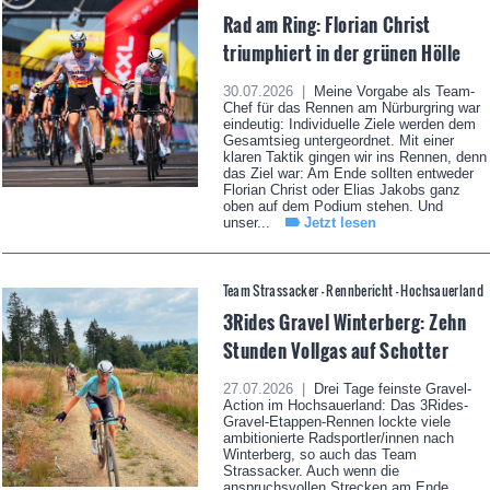
Rad am Ring: Florian Christ
triumphiert in der grünen Hölle
30.07.2026 |
Meine Vorgabe als Team-
Chef für das Rennen am Nürburgring war
eindeutig: Individuelle Ziele werden dem
Gesamtsieg untergeordnet. Mit einer
klaren Taktik gingen wir ins Rennen, denn
das Ziel war: Am Ende sollten entweder
Florian Christ oder Elias Jakobs ganz
oben auf dem Podium stehen. Und
unser...
Jetzt lesen
Team Strassacker - Rennbericht - Hochsauerland
3Rides Gravel Winterberg: Zehn
Stunden Vollgas auf Schotter
27.07.2026 |
Drei Tage feinste Gravel-
Action im Hochsauerland: Das 3Rides-
Gravel-Etappen-Rennen lockte viele
ambitionierte Radsportler/innen nach
Winterberg, so auch das Team
Strassacker. Auch wenn die
anspruchsvollen Strecken am Ende