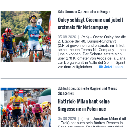
Schotte neuer Spitzenreiter in Burgos
Onley schlägt Ciccone und jubelt
erstmals für Netcompany
05.08.2026 |
(rsn) – Oscar Onley hat die
2. Etappe der 48. Burgos-Rundfahrt
(2.Pro) gewonnen und erstmals im Trikot
seines neuen Teams NetCompany – Ineo
jubeln können. Der Schotte setzte sich
über 178 Kilometer von Arcos de la Llana
zur Bergankunft in Valle del Sol im Sprint
vor dem zeitgleichen...
Jetzt lesen
Schlecht positionierte Magnier und Meeus
chancenlos
Hattrick: Milan baut seine
Siegesserie in Polen aus
05.08.2026 |
(rsn) – Jonathan Milan (Lidl
– Trek) hat auch sein fünftes Rennen in