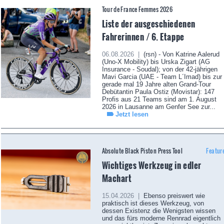
Tour de France Femmes 2026
Liste der ausgeschiedenen
Fahrerinnen / 6. Etappe
06.08.2026 |
(rsn) - Von Katrine Aalerud
(Uno-X Mobility) bis Urska Zigart (AG
Insurance - Soudal); von der 42-jährigen
Mavi Garcia (UAE - Team L´Imad) bis zur
gerade mal 19 Jahre alten Grand-Tour
Debütantin Paula Ostiz (Movistar): 147
Profis aus 21 Teams sind am 1. August
2026 in Lausanne am Genfer See zur...
Jetzt lesen
Absolute Black Piston Press Tool
Featur
Wichtiges Werkzeug in edler
Machart
15.04.2026 |
Ebenso preiswert wie
praktisch ist dieses Werkzeug, von
dessen Existenz die Wenigsten wissen
und das fürs moderne Rennrad eigentlich