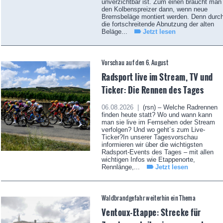
unverzichtbar ist. Zum einen braucht man
den Kolbenspreizer dann, wenn neue
Bremsbeläge montiert werden. Denn durc
die fortschreitende Abnutzung der alten
Beläge...
Jetzt lesen
Vorschau auf den 6. August
Radsport live im Stream, TV und
Ticker: Die Rennen des Tages
06.08.2026 |
(rsn) – Welche Radrennen
finden heute statt? Wo und wann kann
man sie live im Fernsehen oder Stream
verfolgen? Und wo geht´s zum Live-
Ticker?In unserer Tagesvorschau
informieren wir über die wichtigsten
Radsport-Events des Tages – mit allen
wichtigen Infos wie Etappenorte,
Rennlänge,...
Jetzt lesen
Waldbrandgefahr weiterhin ein Thema
Ventoux-Etappe: Strecke für