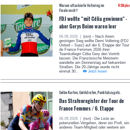
Warum attackierte Vollering im
RSNplu
Finale noch?
FDJ wollte “mit Célia gewinnen“ -
aber Gerys Beine waren leer
06.08.2026 |
(rsn) – Nach ihrem
gestrigen Sieg wollte Demi Vollering (FDJ
United – Suez) auf der 6. Etappe der Tour
de France Femmes 2026 ihrer
Teamkollegin Célia Gery den Vortritt
lassen. Die Französische Meisterin
wandelte am Donnerstag auf bekannten
Straßen. Die 20-Jährige wurde nicht
einmal 30...
Jetzt lesen
Gelbe Karten, Geldstrafen, Punktabzug etc.
Das Strafenregister der Tour de
France Femmes / 6. Etappe
06.08.2026 |
(rsn) - Die Liste an
potenziellen Vergehen, derer ein Profi, ein
anderes Team-Mitglied oder weitere am