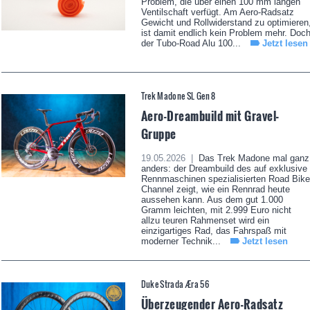
Problem, die über einen 100 mm langen
Ventilschaft verfügt. Am Aero-Radsatz
Gewicht und Rollwiderstand zu optimieren
ist damit endlich kein Problem mehr. Doc
der Tubo-Road Alu 100...
Jetzt lesen
Trek Madone SL Gen 8
Aero-Dreambuild mit Gravel-
Gruppe
19.05.2026 |
Das Trek Madone mal ganz
anders: der Dreambuild des auf exklusive
Rennmaschinen spezialisierten Road Bike
Channel zeigt, wie ein Rennrad heute
aussehen kann. Aus dem gut 1.000
Gramm leichten, mit 2.999 Euro nicht
allzu teuren Rahmenset wird ein
einzigartiges Rad, das Fahrspaß mit
moderner Technik...
Jetzt lesen
Duke Strada Æra 56
Überzeugender Aero-Radsatz