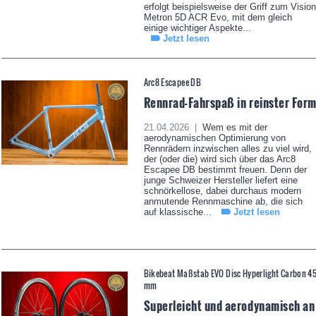
erfolgt beispielsweise der Griff zum Vision
Metron 5D ACR Evo, mit dem gleich
einige wichtiger Aspekte...
Jetzt lesen
Arc8 Escapee DB
Rennrad-Fahrspaß in reinster For
21.04.2026 |
Wem es mit der
aerodynamischen Optimierung von
Rennrädern inzwischen alles zu viel wird,
der (oder die) wird sich über das Arc8
Escapee DB bestimmt freuen. Denn der
junge Schweizer Hersteller liefert eine
schnörkellose, dabei durchaus modern
anmutende Rennmaschine ab, die sich
auf klassische...
Jetzt lesen
Bikebeat Maßstab EVO Disc Hyperlight Carbon 4
mm
Superleicht und aerodynamisch an