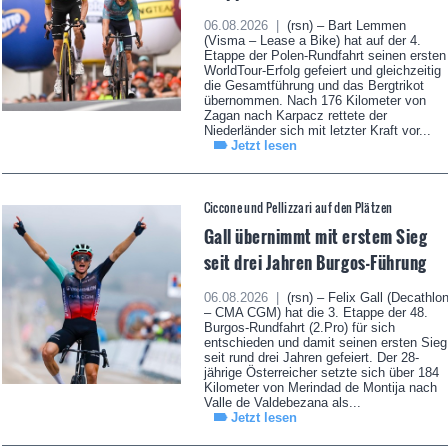
06.08.2026 |
(rsn) – Bart Lemmen
(Visma – Lease a Bike) hat auf der 4.
Etappe der Polen-Rundfahrt seinen ersten
WorldTour-Erfolg gefeiert und gleichzeitig
die Gesamtführung und das Bergtrikot
übernommen. Nach 176 Kilometer von
Zagan nach Karpacz rettete der
Niederländer sich mit letzter Kraft vor...
Jetzt lesen
Ciccone und Pellizzari auf den Plätzen
Gall übernimmt mit erstem Sieg
seit drei Jahren Burgos-Führung
06.08.2026 |
(rsn) – Felix Gall (Decathlo
– CMA CGM) hat die 3. Etappe der 48.
Burgos-Rundfahrt (2.Pro) für sich
entschieden und damit seinen ersten Sieg
seit rund drei Jahren gefeiert. Der 28-
jährige Österreicher setzte sich über 184
Kilometer von Merindad de Montija nach
Valle de Valdebezana als...
Jetzt lesen