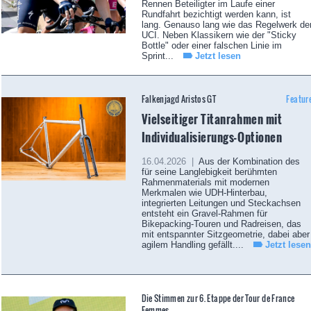
Rennen Beteiligter im Laufe einer
Rundfahrt bezichtigt werden kann, ist
lang. Genauso lang wie das Regelwerk de
UCI. Neben Klassikern wie der "Sticky
Bottle" oder einer falschen Linie im
Sprint...
Jetzt lesen
Falkenjagd Aristos GT
Featur
Vielseitiger Titanrahmen mit
Individualisierungs-Optionen
16.04.2026 |
Aus der Kombination des
für seine Langlebigkeit berühmten
Rahmenmaterials mit modernen
Merkmalen wie UDH-Hinterbau,
integrierten Leitungen und Steckachsen
entsteht ein Gravel-Rahmen für
Bikepacking-Touren und Radreisen, das
mit entspannter Sitzgeometrie, dabei aber
agilem Handling gefällt....
Jetzt lesen
Die Stimmen zur 6. Etappe der Tour de France
Femmes