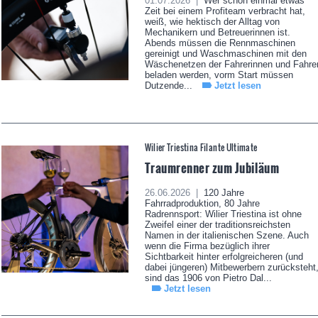
01.07.2026 |
Wer schon einmal etwas
Zeit bei einem Profiteam verbracht hat,
weiß, wie hektisch der Alltag von
Mechanikern und Betreuerinnen ist.
Abends müssen die Rennmaschinen
gereinigt und Waschmaschinen mit den
Wäschenetzen der Fahrerinnen und Fahre
beladen werden, vorm Start müssen
Dutzende...
Jetzt lesen
Wilier Triestina Filante Ultimate
Traumrenner zum Jubiläum
26.06.2026 |
120 Jahre
Fahrradproduktion, 80 Jahre
Radrennsport: Wilier Triestina ist ohne
Zweifel einer der traditionsreichsten
Namen in der italienischen Szene. Auch
wenn die Firma bezüglich ihrer
Sichtbarkeit hinter erfolgreicheren (und
dabei jüngeren) Mitbewerbern zurücksteht
sind das 1906 von Pietro Dal...
Jetzt lesen