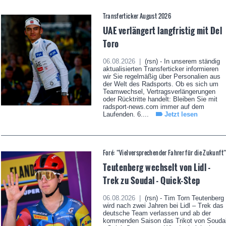
Transferticker August 2026
UAE verlängert langfristig mit Del
Toro
06.08.2026 |
(rsn) - In unserem ständig
aktualisierten Transferticker informieren
wir Sie regelmäßig über Personalien aus
der Welt des Radsports. Ob es sich um
Teamwechsel, Vertragsverlängerungen
oder Rücktritte handelt: Bleiben Sie mit
radsport-news.com immer auf dem
Laufenden. 6....
Jetzt lesen
Foré: “Vielversprechender Fahrer für die Zukunft
Teutenberg wechselt von Lidl -
Trek zu Soudal - Quick-Step
06.08.2026 |
(rsn) - Tim Torn Teutenberg
wird nach zwei Jahren bei Lidl – Trek das
deutsche Team verlassen und ab der
kommenden Saison das Trikot von Souda