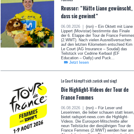
Reusser: “Hätte Liane gewünscht,
dass sie gewinnt“
06.08.2026 |
(rsn) – Ein Oktett mit Liane
Lippert (Movistar) bestimmte das Finale
der 6. Etappe der Tour de France Femme
(2.WWT). Nach vielen Ausreißversuchen
auf den letzten Kilometern entschied Kim
Le Court (AG Insurance – Soudal) das
Teilstück vor Cedrine Kerbaol (EF
Education – Oatly) und Puck...
Jetzt lesen
Le Court kämpft sich zurück und siegt
Die Highlight-Videos der Tour de
France Femmes
06.08.2026 |
(rsn) – Für Leser und
Leserinnen, die lieber schauen statt lesen
bietet radsport-news.com die Highlight-
Videos. Die Eurosport-Mitschnitte aller
neun Teilstücke der diesjährigen Tour de
France Femmes (2.WWT) werden hier am