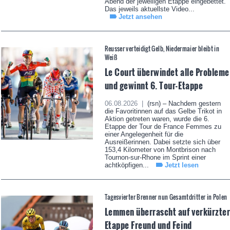
Abend der jeweiligen Etappe eingebettet.
Das jeweils aktuellste Video...
Jetzt ansehen
Reusser verteidigt Gelb, Niedermaier bleibt in
Weiß
Le Court überwindet alle Probleme
und gewinnt 6. Tour-Etappe
06.08.2026 |
(rsn) – Nachdem gestern
die Favoritinnen auf das Gelbe Trikot in
Aktion getreten waren, wurde die 6.
Etappe der Tour de France Femmes zu
einer Angelegenheit für die
Ausreißerinnen. Dabei setzte sich über
153,4 Kilometer von Montbrison nach
Tournon-sur-Rhone im Sprint einer
achtköpfigen...
Jetzt lesen
Tagesvierter Brenner nun Gesamtdritter in Polen
Lemmen überrascht auf verkürzte
Etappe Freund und Feind