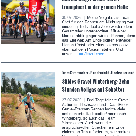
triumphiert in der grünen Hölle
30.07.2026 |
Meine Vorgabe als Team-
Chef für das Rennen am Nürburgring war
eindeutig: Individuelle Ziele werden dem
Gesamtsieg untergeordnet. Mit einer
klaren Taktik gingen wir ins Rennen, denn
das Ziel war: Am Ende sollten entweder
Florian Christ oder Elias Jakobs ganz
oben auf dem Podium stehen. Und
unser...
Jetzt lesen
Team Strassacker - Rennbericht - Hochsauerland
3Rides Gravel Winterberg: Zehn
Stunden Vollgas auf Schotter
27.07.2026 |
Drei Tage feinste Gravel-
Action im Hochsauerland: Das 3Rides-
Gravel-Etappen-Rennen lockte viele
ambitionierte Radsportler/innen nach
Winterberg, so auch das Team
Strassacker. Auch wenn die
anspruchsvollen Strecken am Ende
einiges an Tribut forderten, sammelten