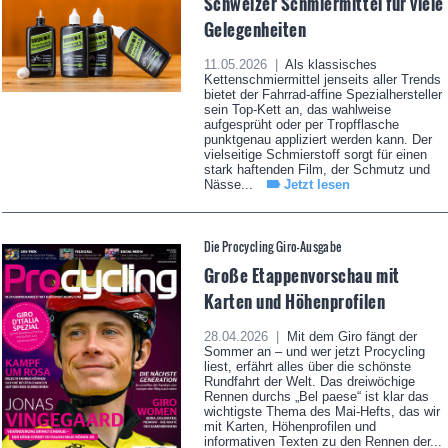
Schweizer Schmiermittel für viele
Gelegenheiten
11.05.2026 |
Als klassisches
Kettenschmiermittel jenseits aller Trends
bietet der Fahrrad-affine Spezialhersteller
sein Top-Kett an, das wahlweise
aufgesprüht oder per Tropfflasche
punktgenau appliziert werden kann. Der
vielseitige Schmierstoff sorgt für einen
stark haftenden Film, der Schmutz und
Nässe...
Jetzt lesen
Die Procycling Giro-Ausgabe
Große Etappenvorschau mit
Karten und Höhenprofilen
28.04.2026 |
Mit dem Giro fängt der
Sommer an – und wer jetzt Procycling
liest, erfährt alles über die schönste
Rundfahrt der Welt. Das dreiwöchige
Rennen durchs „Bel paese“ ist klar das
wichtigste Thema des Mai-Hefts, das wir
mit Karten, Höhenprofilen und
informativen Texten zu den Rennen der...