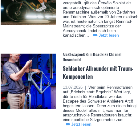
vorgestellt, gilt das Cervélo Soloist als
erste aerodynamisch optimierte
Rennmaschine außerhalb von Zeitfahren
und Triathlon. Was vor 20 Jahren exotisc
war, ist heute natürlich längst Rennrad-
Mainstream; die Speerspitze der
Aerodynamik findet sich beim
kanadischen...
Jetzt lesen
Arc8 Escapee DB im RoadBike Channel
Dreambuild
Schlanker Allrounder mit Traum-
Komponenten
13.07.2026 |
Wer beim Rennradfahren
auf „Erlebnis statt Ergebnis“ Wert legt,
dürfte sich für Roadbikes wie das
Escapee des Schweizer Anbieters Arc8
begeistern lassen. Denn zum einen bringt
dieses Modell alles mit, was man für
anspruchsvolle Rennradtouren braucht:
eine sportliche Sitzgeometrie zum...
Jetzt lesen