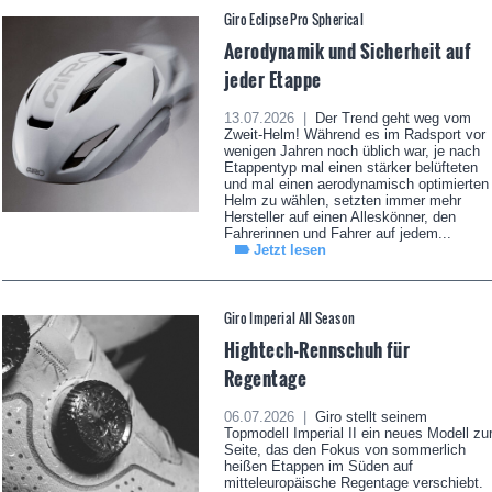
Giro Eclipse Pro Spherical
Aerodynamik und Sicherheit auf
jeder Etappe
13.07.2026 |
Der Trend geht weg vom
Zweit-Helm! Während es im Radsport vor
wenigen Jahren noch üblich war, je nach
Etappentyp mal einen stärker belüfteten
und mal einen aerodynamisch optimierten
Helm zu wählen, setzten immer mehr
Hersteller auf einen Alleskönner, den
Fahrerinnen und Fahrer auf jedem...
Jetzt lesen
Giro Imperial All Season
Hightech-Rennschuh für
Regentage
06.07.2026 |
Giro stellt seinem
Topmodell Imperial II ein neues Modell zu
Seite, das den Fokus von sommerlich
heißen Etappen im Süden auf
mitteleuropäische Regentage verschiebt.