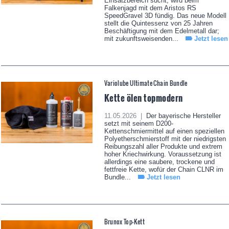
Einsatzbereich sucht, wird beim
Falkenjagd mit dem Aristos RS
SpeedGravel 3D fündig. Das neue Modell
stellt die Quintessenz von 25 Jahren
Beschäftigung mit dem Edelmetall dar;
mit zukunftsweisenden...
Jetzt lesen
Variolube Ultimate Chain Bundle
Kette ölen topmodern
11.05.2026 |
Der bayerische Hersteller
setzt mit seinem D200-
Kettenschmiermittel auf einen speziellen
Polyetherschmierstoff mit der niedrigsten
Reibungszahl aller Produkte und extrem
hoher Kriechwirkung. Voraussetzung ist
allerdings eine saubere, trockene und
fettfreie Kette, wofür der Chain CLNR im
Bundle...
Jetzt lesen
Brunox Top-Kett