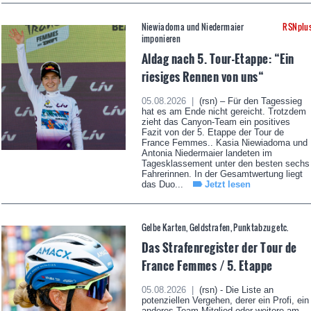
Niewiadoma und Niedermaier
RSNplu
imponieren
Aldag nach 5. Tour-Etappe: “Ein
riesiges Rennen von uns“
05.08.2026 |
(rsn) – Für den Tagessieg
hat es am Ende nicht gereicht. Trotzdem
zieht das Canyon-Team ein positives
Fazit von der 5. Etappe der Tour de
France Femmes.. Kasia Niewiadoma und
Antonia Niedermaier landeten im
Tagesklassement unter den besten sechs
Fahrerinnen. In der Gesamtwertung liegt
das Duo...
Jetzt lesen
Gelbe Karten, Geldstrafen, Punktabzug etc.
Das Strafenregister der Tour de
France Femmes / 5. Etappe
05.08.2026 |
(rsn) - Die Liste an
potenziellen Vergehen, derer ein Profi, ein
anderes Team-Mitglied oder weitere am