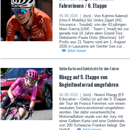
Fahrerinnen / 6. Etappe
06.08.2026 |
(rsn) - Von Katrine Aalerud
(Uno-X Mobility) bis Urska Zigart (AG
Insurance - Soudal); von der 42-jährigen
Mavi Garcia (UAE - Team L´Imad) bis zur
gerade mal 19 Jahre alten Grand-Tour
Debütantin Paula Ostiz (Movistar): 147
Profis aus 21 Teams sind am 1. August
2026 in Lausanne am Genfer See zur...
Jetzt lesen
Gelbe Karte und Geldstrafe für den Fahrer
Rüegg auf 5. Etappe von
Begleitmotorrad umgefahren
06.08.2026 |
(rsn) - Noemi Rüegg (EF
Education – Oatly) ist auf der 5. Etappe
der Tour de France Femmes von einem
neutralen Servicemotorrad umgefahren
worden. Der dafür verantwortliche
Motorradfahrer wurde von der Jury mit
einer Gelben Karte und eine Geldstrafe
von 200 Schweizer Franken belegt. Der
Vorfall...
Jetzt lesen