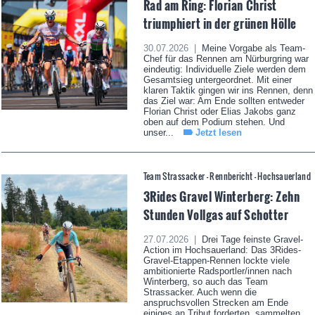
Rad am Ring: Florian Christ
triumphiert in der grünen Hölle
30.07.2026 |
Meine Vorgabe als Team-
Chef für das Rennen am Nürburgring war
eindeutig: Individuelle Ziele werden dem
Gesamtsieg untergeordnet. Mit einer
klaren Taktik gingen wir ins Rennen, denn
das Ziel war: Am Ende sollten entweder
Florian Christ oder Elias Jakobs ganz
oben auf dem Podium stehen. Und
unser...
Jetzt lesen
Team Strassacker - Rennbericht - Hochsauerland
3Rides Gravel Winterberg: Zehn
Stunden Vollgas auf Schotter
27.07.2026 |
Drei Tage feinste Gravel-
Action im Hochsauerland: Das 3Rides-
Gravel-Etappen-Rennen lockte viele
ambitionierte Radsportler/innen nach
Winterberg, so auch das Team
Strassacker. Auch wenn die
anspruchsvollen Strecken am Ende
einiges an Tribut forderten, sammelten