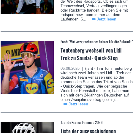
der Welt des Radsports. Ob es sich um
Teamwechsel, Vertragsverlängerungen
oder Rücktritte handelt: Bleiben Sie mit
radsport-news.com immer auf dem
Laufenden. 6....
Jetzt lesen
Foré: “Vielversprechender Fahrer für die Zukunft
Teutenberg wechselt von Lidl -
Trek zu Soudal - Quick-Step
06.08.2026 |
(rsn) - Tim Torn Teutenberg
wird nach zwei Jahren bei Lidl – Trek das
deutsche Team verlassen und ab der
kommenden Saison das Trikot von Souda
- Quick-Step tragen. Wie der belgische
WorldTour-Rennstall mitteilte, habe man
sich mit dem 24-jährigen Deutschen auf
einen Zweijahresvertrag geeinigt....
Jetzt lesen
Tour de France Femmes 2026
Liste der ausgeschiedenen