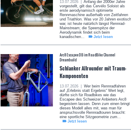
13.07.2026 |
Anfang der 2000er Jahre
vorgestellt, gilt das Cervélo Soloist als
erste aerodynamisch optimierte
Rennmaschine außerhalb von Zeitfahren
und Triathlon. Was vor 20 Jahren exotisc
war, ist heute natürlich längst Rennrad-
Mainstream; die Speerspitze der
Aerodynamik findet sich beim
kanadischen...
Jetzt lesen
Arc8 Escapee DB im RoadBike Channel
Dreambuild
Schlanker Allrounder mit Traum-
Komponenten
13.07.2026 |
Wer beim Rennradfahren
auf „Erlebnis statt Ergebnis“ Wert legt,
dürfte sich für Roadbikes wie das
Escapee des Schweizer Anbieters Arc8
begeistern lassen. Denn zum einen bringt
dieses Modell alles mit, was man für
anspruchsvolle Rennradtouren braucht:
eine sportliche Sitzgeometrie zum...
Jetzt lesen