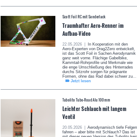
Scott Foil RC mit Sonderlack
Traumhafter Aero-Renner im
Aufbau-Video
22.05.2026 |
In Kooperation mit den
Aero-Experten von Drag2Zero entwickelt,
ist das Scott Foil in Sachen Aerodynamik
ganz weit vorne. Flächige Gabelbike,
Kammtail-Rohrprofile und Merkmale wie
die enge Umschließung des Hinterrades
durchs Sitzrohr sorgen für prägnante
Formen, ohne das Rad dabei schwer zu...
Jetzt lesen
Tubolito Tubo-Road Alu 100 mm
Leichter Schlauch mit langem
Ventil
20.05.2026 |
Aerodynamisch tiefe Felgen
fahren – aber bitte mit Schlauch? Das ist
mit dieser neuen Version des Tubolito kei