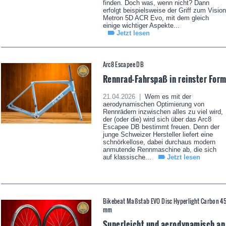
finden. Doch was, wenn nicht? Dann
erfolgt beispielsweise der Griff zum Vision
Metron 5D ACR Evo, mit dem gleich
einige wichtiger Aspekte...
Jetzt lesen
Arc8 Escapee DB
Rennrad-Fahrspaß in reinster For
21.04.2026 |
Wem es mit der
aerodynamischen Optimierung von
Rennrädern inzwischen alles zu viel wird,
der (oder die) wird sich über das Arc8
Escapee DB bestimmt freuen. Denn der
junge Schweizer Hersteller liefert eine
schnörkellose, dabei durchaus modern
anmutende Rennmaschine ab, die sich
auf klassische...
Jetzt lesen
Bikebeat Maßstab EVO Disc Hyperlight Carbon 4
mm
Superleicht und aerodynamisch an