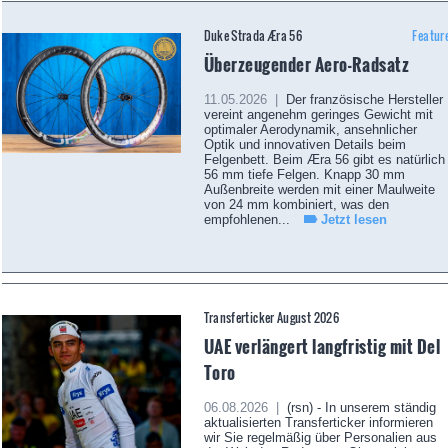
Duke Strada Æra 56
Featur
Überzeugender Aero-Radsatz
11.05.2026 |
Der französische Hersteller
vereint angenehm geringes Gewicht mit
optimaler Aerodynamik, ansehnlicher
Optik und innovativen Details beim
Felgenbett. Beim Æra 56 gibt es natürlich
56 mm tiefe Felgen. Knapp 30 mm
Außenbreite werden mit einer Maulweite
von 24 mm kombiniert, was den
empfohlenen...
Jetzt lesen
Transferticker August 2026
UAE verlängert langfristig mit Del
Toro
06.08.2026 |
(rsn) - In unserem ständig
aktualisierten Transferticker informieren
wir Sie regelmäßig über Personalien aus