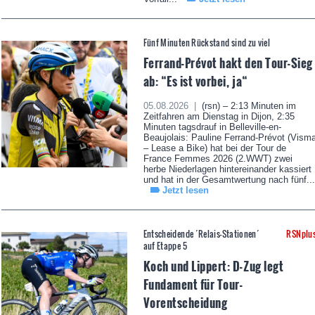
Fünf Minuten Rückstand sind zu viel
Ferrand-Prévot hakt den Tour-Sieg
ab: “Es ist vorbei, ja“
05.08.2026 |
(rsn) – 2:13 Minuten im
Zeitfahren am Dienstag in Dijon, 2:35
Minuten tagsdrauf in Belleville-en-
Beaujolais: Pauline Ferrand-Prévot (Vism
– Lease a Bike) hat bei der Tour de
France Femmes 2026 (2.WWT) zwei
herbe Niederlagen hintereinander kassiert
und hat in der Gesamtwertung nach fünf...
Jetzt lesen
Entscheidende ´Relais-Stationen´
RSNplu
auf Etappe 5
Koch und Lippert: D-Zug legt
Fundament für Tour-
Vorentscheidung