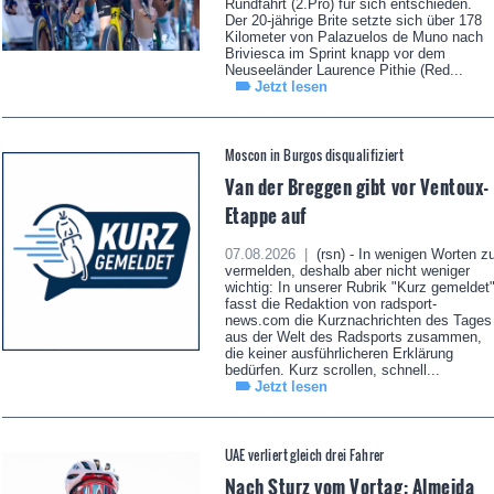
Rundfahrt (2.Pro) für sich entschieden.
Der 20-jährige Brite setzte sich über 178
Kilometer von Palazuelos de Muno nach
Briviesca im Sprint knapp vor dem
Neuseeländer Laurence Pithie (Red...
Jetzt lesen
Moscon in Burgos disqualifiziert
Van der Breggen gibt vor Ventoux-
Etappe auf
07.08.2026 |
(rsn) - In wenigen Worten z
vermelden, deshalb aber nicht weniger
wichtig: In unserer Rubrik "Kurz gemeldet
fasst die Redaktion von radsport-
news.com die Kurznachrichten des Tages
aus der Welt des Radsports zusammen,
die keiner ausführlicheren Erklärung
bedürfen. Kurz scrollen, schnell...
Jetzt lesen
UAE verliert gleich drei Fahrer
Nach Sturz vom Vortag: Almeida