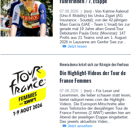
Fahrerinnen / 7. Etappe
07.08.2026 |
(rsn) - Von Katrine Aalerud
(Uno-X Mobility) bis Urska Zigart (AG
Insurance - Soudal); von der 42-jährigen
Mavi Garcia (UAE - Team L´Imad) bis zur
gerade mal 19 Jahre alten Grand-Tour
Debütantin Paula Ostiz (Movistar): 147
Profis aus 21 Teams sind am 1. August
2026 in Lausanne am Genfer See zur...
Jetzt lesen
Niewiadoma krönt sich zur Königin des Ventoux
Die Highlight-Videos der Tour de
France Femmes
07.08.2026 |
(rsn) – Für Leser und
Leserinnen, die lieber schauen statt lesen
bietet radsport-news.com die Highlight-
Videos. Die Eurosport-Mitschnitte aller
neun Teilstücke der diesjährigen Tour de
France Femmes (2.WWT) werden hier am
Abend der jeweiligen Etappe eingebettet.
Das jeweils aktuellste Video...
Jetzt ansehen