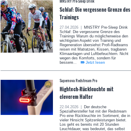
MNSTRY Pre-Sleep Drink
Schlaf: Die vergessene Grenze des
Trainings
27.04.2026 |
MNSTRY Pre-Sleep Drink
Schlaf: Die vergessene Grenze des
Trainings Warum du möglicherweise den
wichtigsten Aspekt von Training und
Regeneration übersiehst Profi-Radteams
reisen mit Matratzen, Kissen, tragbaren
Klimaanlagen und Luftbefeuchtern. Nicht
wegen des Komforts, sondern für
bessere...
Jetzt lesen
Supernova Redstream Pro
Hightech-Rückleuchte mit
cleverem Halter
22.04.2026 |
Der deutsche
Spezialhersteller hat mit der Redstream
Pro eine Rückleuchte im Sortiment, die in
vieler Hinsicht Spitzenleistungen bietet.
Los geht es bereits mit 20 Stunden
Leuchtdauer, was bedeutet, das selbst