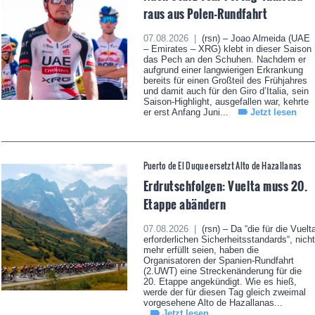
raus aus Polen-Rundfahrt
07.08.2026 |
(rsn) – Joao Almeida (UAE
– Emirates – XRG) klebt in dieser Saison
das Pech an den Schuhen. Nachdem er
aufgrund einer langwierigen Erkrankung
bereits für einen Großteil des Frühjahres
und damit auch für den Giro d’Italia, sein
Saison-Highlight, ausgefallen war, kehrte
er erst Anfang Juni...
Jetzt lesen
Puerto de El Duque ersetzt Alto de Hazallanas
Erdrutschfolgen: Vuelta muss 20.
Etappe abändern
07.08.2026 |
(rsn) – Da “die für die Vuelt
erforderlichen Sicherheitsstandards“, nicht
mehr erfüllt seien, haben die
Organisatoren der Spanien-Rundfahrt
(2.UWT) eine Streckenänderung für die
20. Etappe angekündigt. Wie es hieß,
werde der für diesen Tag gleich zweimal
vorgesehene Alto de Hazallanas...
Jetzt lesen