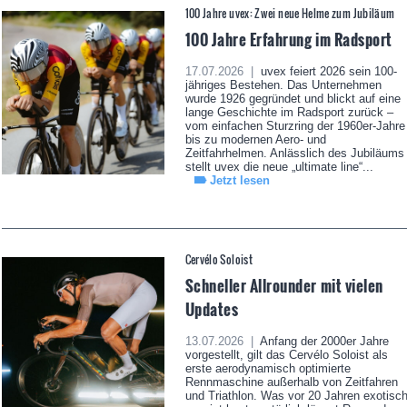
100 Jahre uvex: Zwei neue Helme zum Jubiläum
100 Jahre Erfahrung im Radsport
17.07.2026 |
uvex feiert 2026 sein 100-
jähriges Bestehen. Das Unternehmen
wurde 1926 gegründet und blickt auf eine
lange Geschichte im Radsport zurück –
vom einfachen Sturzring der 1960er-Jahre
bis zu modernen Aero- und
Zeitfahrhelmen. Anlässlich des Jubiläums
stellt uvex die neue „ultimate line“...
Jetzt lesen
Cervélo Soloist
Schneller Allrounder mit vielen
Updates
13.07.2026 |
Anfang der 2000er Jahre
vorgestellt, gilt das Cervélo Soloist als
erste aerodynamisch optimierte
Rennmaschine außerhalb von Zeitfahren
und Triathlon. Was vor 20 Jahren exotisc