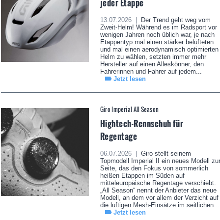
jeder Etappe
13.07.2026 |
Der Trend geht weg vom
Zweit-Helm! Während es im Radsport vor
wenigen Jahren noch üblich war, je nach
Etappentyp mal einen stärker belüfteten
und mal einen aerodynamisch optimierten
Helm zu wählen, setzten immer mehr
Hersteller auf einen Alleskönner, den
Fahrerinnen und Fahrer auf jedem...
Jetzt lesen
Giro Imperial All Season
Hightech-Rennschuh für
Regentage
06.07.2026 |
Giro stellt seinem
Topmodell Imperial II ein neues Modell zu
Seite, das den Fokus von sommerlich
heißen Etappen im Süden auf
mitteleuropäische Regentage verschiebt.
„All Season“ nennt der Anbieter das neue
Modell, an dem vor allem der Verzicht auf
die luftigen Mesh-Einsätze im seitlichen...
Jetzt lesen