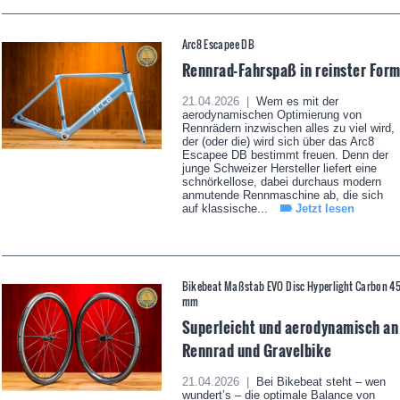
Arc8 Escapee DB
Rennrad-Fahrspaß in reinster For
21.04.2026 |
Wem es mit der
aerodynamischen Optimierung von
Rennrädern inzwischen alles zu viel wird,
der (oder die) wird sich über das Arc8
Escapee DB bestimmt freuen. Denn der
junge Schweizer Hersteller liefert eine
schnörkellose, dabei durchaus modern
anmutende Rennmaschine ab, die sich
auf klassische...
Jetzt lesen
Bikebeat Maßstab EVO Disc Hyperlight Carbon 4
mm
Superleicht und aerodynamisch an
Rennrad und Gravelbike
21.04.2026 |
Bei Bikebeat steht – wen
wundert’s – die optimale Balance von