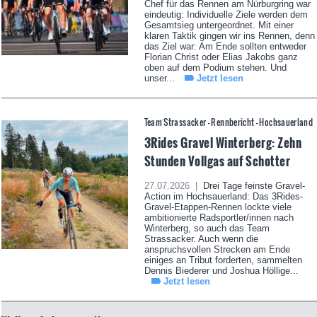
Chef für das Rennen am Nürburgring war
eindeutig: Individuelle Ziele werden dem
Gesamtsieg untergeordnet. Mit einer
klaren Taktik gingen wir ins Rennen, denn
das Ziel war: Am Ende sollten entweder
Florian Christ oder Elias Jakobs ganz
oben auf dem Podium stehen. Und
unser...
Jetzt lesen
Team Strassacker - Rennbericht - Hochsauerland
3Rides Gravel Winterberg: Zehn
Stunden Vollgas auf Schotter
27.07.2026 |
Drei Tage feinste Gravel-
Action im Hochsauerland: Das 3Rides-
Gravel-Etappen-Rennen lockte viele
ambitionierte Radsportler/innen nach
Winterberg, so auch das Team
Strassacker. Auch wenn die
anspruchsvollen Strecken am Ende
einiges an Tribut forderten, sammelten
Dennis Biederer und Joshua Höllige...
Jetzt lesen