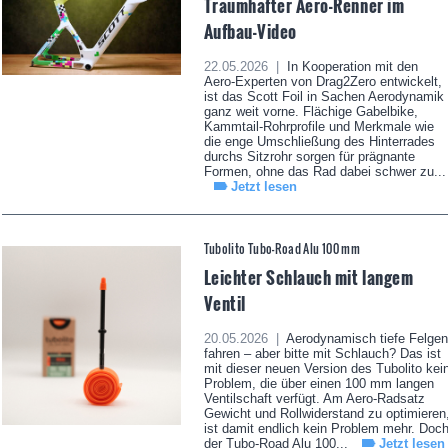
Traumhafter Aero-Renner im
Aufbau-Video
22.05.2026 |
In Kooperation mit den
Aero-Experten von Drag2Zero entwickelt,
ist das Scott Foil in Sachen Aerodynamik
ganz weit vorne. Flächige Gabelbike,
Kammtail-Rohrprofile und Merkmale wie
die enge Umschließung des Hinterrades
durchs Sitzrohr sorgen für prägnante
Formen, ohne das Rad dabei schwer zu...
Jetzt lesen
Tubolito Tubo-Road Alu 100 mm
Leichter Schlauch mit langem
Ventil
20.05.2026 |
Aerodynamisch tiefe Felgen
fahren – aber bitte mit Schlauch? Das ist
mit dieser neuen Version des Tubolito kei
Problem, die über einen 100 mm langen
Ventilschaft verfügt. Am Aero-Radsatz
Gewicht und Rollwiderstand zu optimieren
ist damit endlich kein Problem mehr. Doc
der Tubo-Road Alu 100...
Jetzt lesen