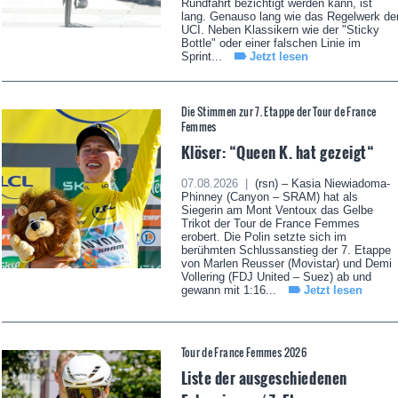
Rundfahrt bezichtigt werden kann, ist
lang. Genauso lang wie das Regelwerk de
UCI. Neben Klassikern wie der "Sticky
Bottle" oder einer falschen Linie im
Sprint...
Jetzt lesen
Die Stimmen zur 7. Etappe der Tour de France
Femmes
Klöser: “Queen K. hat gezeigt“
07.08.2026 |
(rsn) – Kasia Niewiadoma-
Phinney (Canyon – SRAM) hat als
Siegerin am Mont Ventoux das Gelbe
Trikot der Tour de France Femmes
erobert. Die Polin setzte sich im
berühmten Schlussanstieg der 7. Etappe
von Marlen Reusser (Movistar) und Demi
Vollering (FDJ United – Suez) ab und
gewann mit 1:16...
Jetzt lesen
Tour de France Femmes 2026
Liste der ausgeschiedenen