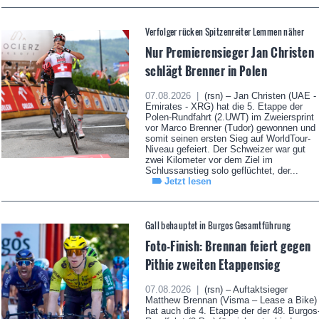
Verfolger rücken Spitzenreiter Lemmen näher
Nur Premierensieger Jan Christen
schlägt Brenner in Polen
07.08.2026 |
(rsn) – Jan Christen (UAE -
Emirates - XRG) hat die 5. Etappe der
Polen-Rundfahrt (2.UWT) im Zweiersprint
vor Marco Brenner (Tudor) gewonnen und
somit seinen ersten Sieg auf WorldTour-
Niveau gefeiert. Der Schweizer war gut
zwei Kilometer vor dem Ziel im
Schlussanstieg solo geflüchtet, der...
Jetzt lesen
Gall behauptet in Burgos Gesamtführung
Foto-Finish: Brennan feiert gegen
Pithie zweiten Etappensieg
07.08.2026 |
(rsn) – Auftaktsieger
Matthew Brennan (Visma – Lease a Bike)
hat auch die 4. Etappe der der 48. Burgos