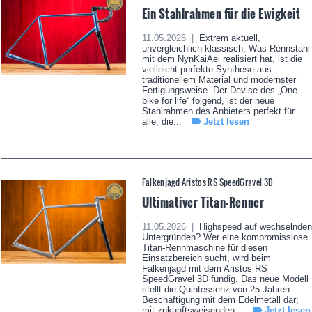
Ein Stahlrahmen für die Ewigkeit
11.05.2026 |
Extrem aktuell,
unvergleichlich klassisch: Was Rennstahl
mit dem NynKaiAei realisiert hat, ist die
vielleicht perfekte Synthese aus
traditionellem Material und modernster
Fertigungsweise. Der Devise des „One
bike for life“ folgend, ist der neue
Stahlrahmen des Anbieters perfekt für
alle, die...
Jetzt lesen
Falkenjagd Aristos RS SpeedGravel 3D
Ultimativer Titan-Renner
11.05.2026 |
Highspeed auf wechselnden
Untergründen? Wer eine kompromisslose
Titan-Rennmaschine für diesen
Einsatzbereich sucht, wird beim
Falkenjagd mit dem Aristos RS
SpeedGravel 3D fündig. Das neue Modell
stellt die Quintessenz von 25 Jahren
Beschäftigung mit dem Edelmetall dar;
mit zukunftsweisenden...
Jetzt lesen