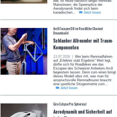
war, ist heute natürlich längst Rennrad-
Mainstream; die Speerspitze der
Aerodynamik findet sich beim
kanadischen...
Jetzt lesen
Arc8 Escapee DB im RoadBike Channel
Dreambuild
Schlanker Allrounder mit Traum-
Komponenten
13.07.2026 |
Wer beim Rennradfahren
auf „Erlebnis statt Ergebnis“ Wert legt,
dürfte sich für Roadbikes wie das
Escapee des Schweizer Anbieters Arc8
begeistern lassen. Denn zum einen bringt
dieses Modell alles mit, was man für
anspruchsvolle Rennradtouren braucht:
eine sportliche Sitzgeometrie zum...
Jetzt lesen
Giro Eclipse Pro Spherical
Aerodynamik und Sicherheit auf