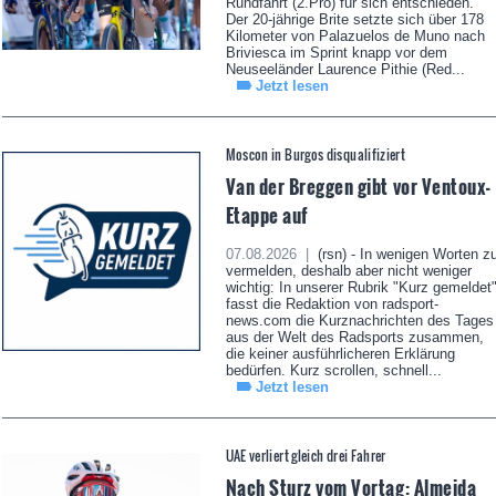
Rundfahrt (2.Pro) für sich entschieden.
Der 20-jährige Brite setzte sich über 178
Kilometer von Palazuelos de Muno nach
Briviesca im Sprint knapp vor dem
Neuseeländer Laurence Pithie (Red...
Jetzt lesen
Moscon in Burgos disqualifiziert
Van der Breggen gibt vor Ventoux-
Etappe auf
07.08.2026 |
(rsn) - In wenigen Worten z
vermelden, deshalb aber nicht weniger
wichtig: In unserer Rubrik "Kurz gemeldet
fasst die Redaktion von radsport-
news.com die Kurznachrichten des Tages
aus der Welt des Radsports zusammen,
die keiner ausführlicheren Erklärung
bedürfen. Kurz scrollen, schnell...
Jetzt lesen
UAE verliert gleich drei Fahrer
Nach Sturz vom Vortag: Almeida