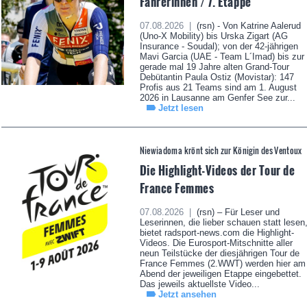
Fahrerinnen / 7. Etappe
07.08.2026 |
(rsn) - Von Katrine Aalerud
(Uno-X Mobility) bis Urska Zigart (AG
Insurance - Soudal); von der 42-jährigen
Mavi Garcia (UAE - Team L´Imad) bis zur
gerade mal 19 Jahre alten Grand-Tour
Debütantin Paula Ostiz (Movistar): 147
Profis aus 21 Teams sind am 1. August
2026 in Lausanne am Genfer See zur...
Jetzt lesen
Niewiadoma krönt sich zur Königin des Ventoux
Die Highlight-Videos der Tour de
France Femmes
07.08.2026 |
(rsn) – Für Leser und
Leserinnen, die lieber schauen statt lesen
bietet radsport-news.com die Highlight-
Videos. Die Eurosport-Mitschnitte aller
neun Teilstücke der diesjährigen Tour de
France Femmes (2.WWT) werden hier am
Abend der jeweiligen Etappe eingebettet.
Das jeweils aktuellste Video...
Jetzt ansehen