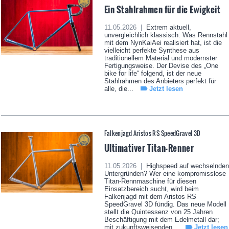
Ein Stahlrahmen für die Ewigkeit
11.05.2026 |
Extrem aktuell,
unvergleichlich klassisch: Was Rennstahl
mit dem NynKaiAei realisiert hat, ist die
vielleicht perfekte Synthese aus
traditionellem Material und modernster
Fertigungsweise. Der Devise des „One
bike for life“ folgend, ist der neue
Stahlrahmen des Anbieters perfekt für
alle, die...
Jetzt lesen
Falkenjagd Aristos RS SpeedGravel 3D
Ultimativer Titan-Renner
11.05.2026 |
Highspeed auf wechselnden
Untergründen? Wer eine kompromisslose
Titan-Rennmaschine für diesen
Einsatzbereich sucht, wird beim
Falkenjagd mit dem Aristos RS
SpeedGravel 3D fündig. Das neue Modell
stellt die Quintessenz von 25 Jahren
Beschäftigung mit dem Edelmetall dar;
mit zukunftsweisenden...
Jetzt lesen