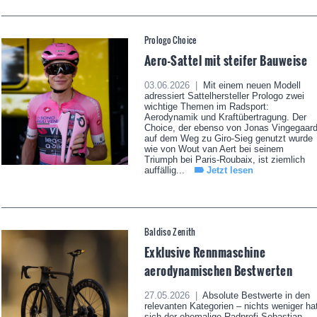
Prologo Choice
Aero-Sattel mit steifer Bauweise
03.06.2026 |
Mit einem neuen Modell
adressiert Sattelhersteller Prologo zwei
wichtige Themen im Radsport:
Aerodynamik und Kraftübertragung. Der
Choice, der ebenso von Jonas Vingegaar
auf dem Weg zu Giro-Sieg genutzt wurde
wie von Wout van Aert bei seinem
Triumph bei Paris-Roubaix, ist ziemlich
auffällig...
Jetzt lesen
Baldiso Zenith
Exklusive Rennmaschine
aerodynamischen Bestwerten
27.05.2026 |
Absolute Bestwerte in den
relevanten Kategorien – nichts weniger ha
sich der ehemalige Radprofi Sebastian