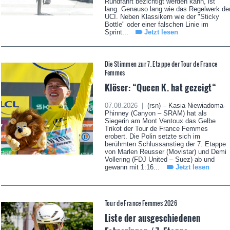
Rundfahrt bezichtigt werden kann, ist
lang. Genauso lang wie das Regelwerk de
UCI. Neben Klassikern wie der "Sticky
Bottle" oder einer falschen Linie im
Sprint...
Jetzt lesen
Die Stimmen zur 7. Etappe der Tour de France
Femmes
Klöser: “Queen K. hat gezeigt“
07.08.2026 |
(rsn) – Kasia Niewiadoma-
Phinney (Canyon – SRAM) hat als
Siegerin am Mont Ventoux das Gelbe
Trikot der Tour de France Femmes
erobert. Die Polin setzte sich im
berühmten Schlussanstieg der 7. Etappe
von Marlen Reusser (Movistar) und Demi
Vollering (FDJ United – Suez) ab und
gewann mit 1:16...
Jetzt lesen
Tour de France Femmes 2026
Liste der ausgeschiedenen