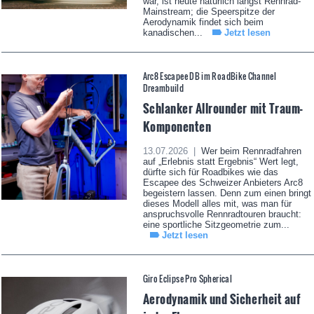
war, ist heute natürlich längst Rennrad-
Mainstream; die Speerspitze der
Aerodynamik findet sich beim
kanadischen...
Jetzt lesen
Arc8 Escapee DB im RoadBike Channel
Dreambuild
Schlanker Allrounder mit Traum-
Komponenten
13.07.2026 |
Wer beim Rennradfahren
auf „Erlebnis statt Ergebnis“ Wert legt,
dürfte sich für Roadbikes wie das
Escapee des Schweizer Anbieters Arc8
begeistern lassen. Denn zum einen bringt
dieses Modell alles mit, was man für
anspruchsvolle Rennradtouren braucht:
eine sportliche Sitzgeometrie zum...
Jetzt lesen
Giro Eclipse Pro Spherical
Aerodynamik und Sicherheit auf