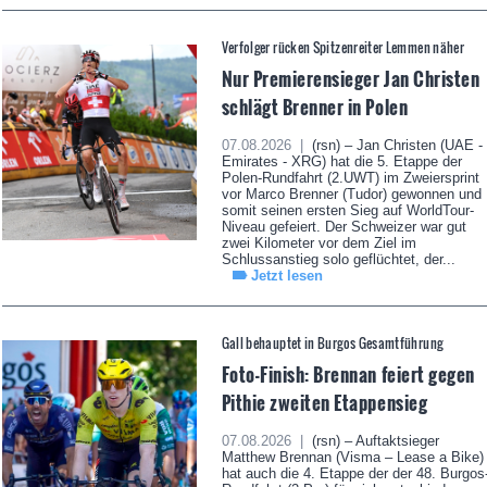
Verfolger rücken Spitzenreiter Lemmen näher
Nur Premierensieger Jan Christen
schlägt Brenner in Polen
07.08.2026 |
(rsn) – Jan Christen (UAE -
Emirates - XRG) hat die 5. Etappe der
Polen-Rundfahrt (2.UWT) im Zweiersprint
vor Marco Brenner (Tudor) gewonnen und
somit seinen ersten Sieg auf WorldTour-
Niveau gefeiert. Der Schweizer war gut
zwei Kilometer vor dem Ziel im
Schlussanstieg solo geflüchtet, der...
Jetzt lesen
Gall behauptet in Burgos Gesamtführung
Foto-Finish: Brennan feiert gegen
Pithie zweiten Etappensieg
07.08.2026 |
(rsn) – Auftaktsieger
Matthew Brennan (Visma – Lease a Bike)
hat auch die 4. Etappe der der 48. Burgos