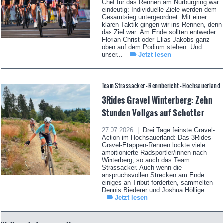
Chef für das Rennen am Nürburgring war
eindeutig: Individuelle Ziele werden dem
Gesamtsieg untergeordnet. Mit einer
klaren Taktik gingen wir ins Rennen, denn
das Ziel war: Am Ende sollten entweder
Florian Christ oder Elias Jakobs ganz
oben auf dem Podium stehen. Und
unser...
Jetzt lesen
Team Strassacker - Rennbericht - Hochsauerland
3Rides Gravel Winterberg: Zehn
Stunden Vollgas auf Schotter
27.07.2026 |
Drei Tage feinste Gravel-
Action im Hochsauerland: Das 3Rides-
Gravel-Etappen-Rennen lockte viele
ambitionierte Radsportler/innen nach
Winterberg, so auch das Team
Strassacker. Auch wenn die
anspruchsvollen Strecken am Ende
einiges an Tribut forderten, sammelten
Dennis Biederer und Joshua Höllige...
Jetzt lesen