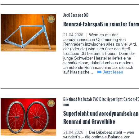
Arc8 Escapee DB
Rennrad-Fahrspaß in reinster For
21.04.2026 |
Wem es mit der
aerodynamischen Optimierung von
Rennrädern inzwischen alles zu viel wird,
der (oder die) wird sich über das Arc8
Escapee DB bestimmt freuen. Denn der
junge Schweizer Hersteller liefert eine
schnörkellose, dabei durchaus modern
anmutende Rennmaschine ab, die sich
auf klassische...
Jetzt lesen
Bikebeat Maßstab EVO Disc Hyperlight Carbon 4
mm
Superleicht und aerodynamisch an
Rennrad und Gravelbike
21.04.2026 |
Bei Bikebeat steht – wen
wundert’s – die optimale Balance von