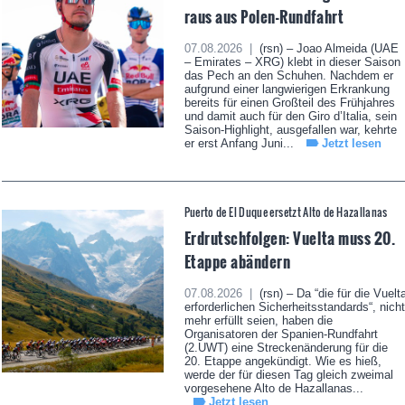
raus aus Polen-Rundfahrt
07.08.2026 |
(rsn) – Joao Almeida (UAE
– Emirates – XRG) klebt in dieser Saison
das Pech an den Schuhen. Nachdem er
aufgrund einer langwierigen Erkrankung
bereits für einen Großteil des Frühjahres
und damit auch für den Giro d’Italia, sein
Saison-Highlight, ausgefallen war, kehrte
er erst Anfang Juni...
Jetzt lesen
Puerto de El Duque ersetzt Alto de Hazallanas
Erdrutschfolgen: Vuelta muss 20.
Etappe abändern
07.08.2026 |
(rsn) – Da “die für die Vuelt
erforderlichen Sicherheitsstandards“, nicht
mehr erfüllt seien, haben die
Organisatoren der Spanien-Rundfahrt
(2.UWT) eine Streckenänderung für die
20. Etappe angekündigt. Wie es hieß,
werde der für diesen Tag gleich zweimal
vorgesehene Alto de Hazallanas...
Jetzt lesen