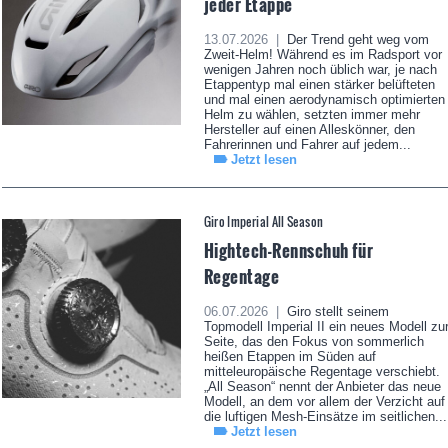
jeder Etappe
13.07.2026 |
Der Trend geht weg vom
Zweit-Helm! Während es im Radsport vor
wenigen Jahren noch üblich war, je nach
Etappentyp mal einen stärker belüfteten
und mal einen aerodynamisch optimierten
Helm zu wählen, setzten immer mehr
Hersteller auf einen Alleskönner, den
Fahrerinnen und Fahrer auf jedem...
Jetzt lesen
Giro Imperial All Season
Hightech-Rennschuh für
Regentage
06.07.2026 |
Giro stellt seinem
Topmodell Imperial II ein neues Modell zu
Seite, das den Fokus von sommerlich
heißen Etappen im Süden auf
mitteleuropäische Regentage verschiebt.
„All Season“ nennt der Anbieter das neue
Modell, an dem vor allem der Verzicht auf
die luftigen Mesh-Einsätze im seitlichen...
Jetzt lesen