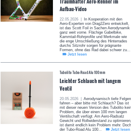
Traumhafter Aero-Renner im
Aufbau-Video
22.05.2026 |
In Kooperation mit den
Aero-Experten von Drag2Zero entwickelt,
ist das Scott Foil in Sachen Aerodynamik
ganz weit vorne. Flächige Gabelbike,
Kammtail-Rohrprofile und Merkmale wie
die enge Umschließung des Hinterrades
durchs Sitzrohr sorgen für prägnante
Formen, ohne das Rad dabei schwer zu...
Jetzt lesen
Tubolito Tubo-Road Alu 100 mm
Leichter Schlauch mit langem
Ventil
20.05.2026 |
Aerodynamisch tiefe Felgen
fahren – aber bitte mit Schlauch? Das ist
mit dieser neuen Version des Tubolito kei
Problem, die über einen 100 mm langen
Ventilschaft verfügt. Am Aero-Radsatz
Gewicht und Rollwiderstand zu optimieren
ist damit endlich kein Problem mehr. Doc
der Tubo-Road Alu 100...
Jetzt lesen