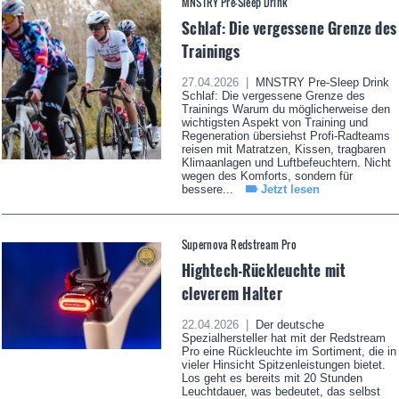
MNSTRY Pre-Sleep Drink
Schlaf: Die vergessene Grenze des
Trainings
27.04.2026 |
MNSTRY Pre-Sleep Drink
Schlaf: Die vergessene Grenze des
Trainings Warum du möglicherweise den
wichtigsten Aspekt von Training und
Regeneration übersiehst Profi-Radteams
reisen mit Matratzen, Kissen, tragbaren
Klimaanlagen und Luftbefeuchtern. Nicht
wegen des Komforts, sondern für
bessere...
Jetzt lesen
Supernova Redstream Pro
Hightech-Rückleuchte mit
cleverem Halter
22.04.2026 |
Der deutsche
Spezialhersteller hat mit der Redstream
Pro eine Rückleuchte im Sortiment, die in
vieler Hinsicht Spitzenleistungen bietet.
Los geht es bereits mit 20 Stunden
Leuchtdauer, was bedeutet, das selbst