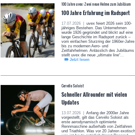
100 Jahre uvex: Zwei neue Helme zum Jubiläum
100 Jahre Erfahrung im Radsport
17.07.2026 |
uvex feiert 2026 sein 100-
jähriges Bestehen. Das Unternehmen
wurde 1926 gegründet und blickt auf eine
lange Geschichte im Radsport zurück –
vom einfachen Sturzring der 1960er-Jahre
bis zu modernen Aero- und
Zeitfahrhelmen. Anlässlich des Jubiläums
stellt uvex die neue „ultimate line“...
Jetzt lesen
Cervélo Soloist
Schneller Allrounder mit vielen
Updates
13.07.2026 |
Anfang der 2000er Jahre
vorgestellt, gilt das Cervélo Soloist als
erste aerodynamisch optimierte
Rennmaschine außerhalb von Zeitfahren
und Triathlon. Was vor 20 Jahren exotisc