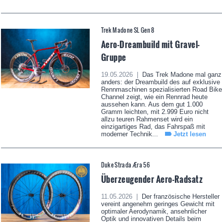
Trek Madone SL Gen 8
Aero-Dreambuild mit Gravel-
Gruppe
19.05.2026 |
Das Trek Madone mal ganz
anders: der Dreambuild des auf exklusive
Rennmaschinen spezialisierten Road Bike
Channel zeigt, wie ein Rennrad heute
aussehen kann. Aus dem gut 1.000
Gramm leichten, mit 2.999 Euro nicht
allzu teuren Rahmenset wird ein
einzigartiges Rad, das Fahrspaß mit
moderner Technik...
Jetzt lesen
Duke Strada Æra 56
Überzeugender Aero-Radsatz
11.05.2026 |
Der französische Hersteller
vereint angenehm geringes Gewicht mit
optimaler Aerodynamik, ansehnlicher
Optik und innovativen Details beim