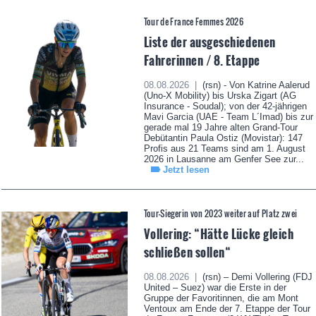
Tour de France Femmes 2026
Liste der ausgeschiedenen
Fahrerinnen / 8. Etappe
08.08.2026 |
(rsn) - Von Katrine Aalerud
(Uno-X Mobility) bis Urska Zigart (AG
Insurance - Soudal); von der 42-jährigen
Mavi Garcia (UAE - Team L´Imad) bis zur
gerade mal 19 Jahre alten Grand-Tour
Debütantin Paula Ostiz (Movistar): 147
Profis aus 21 Teams sind am 1. August
2026 in Lausanne am Genfer See zur...
Jetzt lesen
Tour-Siegerin von 2023 weiter auf Platz zwei
Vollering: “Hätte Lücke gleich
schließen sollen“
08.08.2026 |
(rsn) – Demi Vollering (FDJ
United – Suez) war die Erste in der
Gruppe der Favoritinnen, die am Mont
Ventoux am Ende der 7. Etappe der Tour