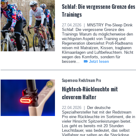
Schlaf: Die vergessene Grenze des
Trainings
27.04.2026 |
MNSTRY Pre-Sleep Drink
Schlaf: Die vergessene Grenze des
Trainings Warum du möglicherweise den
wichtigsten Aspekt von Training und
Regeneration übersiehst Profi-Radteams
reisen mit Matratzen, Kissen, tragbaren
Klimaanlagen und Luftbefeuchtern. Nicht
wegen des Komforts, sondern für
bessere...
Jetzt lesen
Supernova Redstream Pro
Hightech-Rückleuchte mit
cleverem Halter
22.04.2026 |
Der deutsche
Spezialhersteller hat mit der Redstream
Pro eine Rückleuchte im Sortiment, die in
vieler Hinsicht Spitzenleistungen bietet.
Los geht es bereits mit 20 Stunden
Leuchtdauer, was bedeutet, das selbst
Vielfahrer nur selten an die Steckdose