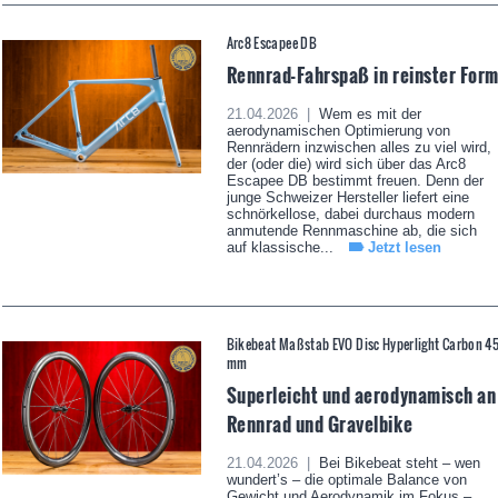
Arc8 Escapee DB
Rennrad-Fahrspaß in reinster For
21.04.2026 |
Wem es mit der
aerodynamischen Optimierung von
Rennrädern inzwischen alles zu viel wird,
der (oder die) wird sich über das Arc8
Escapee DB bestimmt freuen. Denn der
junge Schweizer Hersteller liefert eine
schnörkellose, dabei durchaus modern
anmutende Rennmaschine ab, die sich
auf klassische...
Jetzt lesen
Bikebeat Maßstab EVO Disc Hyperlight Carbon 4
mm
Superleicht und aerodynamisch an
Rennrad und Gravelbike
21.04.2026 |
Bei Bikebeat steht – wen
wundert’s – die optimale Balance von
Gewicht und Aerodynamik im Fokus –