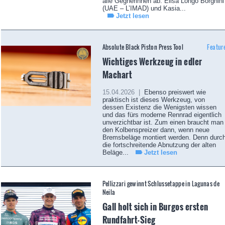
alle Gegnerinnen ab. Elisa Longo Borghini
(UAE – L’IMAD) und Kasia...
Jetzt lesen
Absolute Black Piston Press Tool
Featur
Wichtiges Werkzeug in edler
Machart
15.04.2026 |
Ebenso preiswert wie
praktisch ist dieses Werkzeug, von
dessen Existenz die Wenigsten wissen
und das fürs moderne Rennrad eigentlich
unverzichtbar ist. Zum einen braucht man
den Kolbenspreizer dann, wenn neue
Bremsbeläge montiert werden. Denn durc
die fortschreitende Abnutzung der alten
Beläge...
Jetzt lesen
Pellizzari gewinnt Schlussetappe in Lagunas de
Neila
Gall holt sich in Burgos ersten
Rundfahrt-Sieg