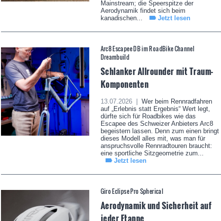
Mainstream; die Speerspitze der
Aerodynamik findet sich beim
kanadischen...
Jetzt lesen
Arc8 Escapee DB im RoadBike Channel
Dreambuild
Schlanker Allrounder mit Traum-
Komponenten
13.07.2026 |
Wer beim Rennradfahren
auf „Erlebnis statt Ergebnis“ Wert legt,
dürfte sich für Roadbikes wie das
Escapee des Schweizer Anbieters Arc8
begeistern lassen. Denn zum einen bringt
dieses Modell alles mit, was man für
anspruchsvolle Rennradtouren braucht:
eine sportliche Sitzgeometrie zum...
Jetzt lesen
Giro Eclipse Pro Spherical
Aerodynamik und Sicherheit auf
jeder Etappe