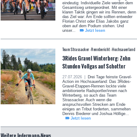
eindeutig: Individuelle Ziele werden dem
Gesamtsieg untergeordnet. Mit einer
klaren Taktik gingen wir ins Rennen, denn
das Ziel war: Am Ende sollten entweder
Florian Christ oder Elias Jakobs ganz
oben auf dem Podium stehen. Und
unser...
Jetzt lesen
Team Strassacker - Rennbericht - Hochsauerland
3Rides Gravel Winterberg: Zehn
Stunden Vollgas auf Schotter
27.07.2026 |
Drei Tage feinste Gravel-
Action im Hochsauerland: Das 3Rides-
Gravel-Etappen-Rennen lockte viele
ambitionierte Radsportler/innen nach
Winterberg, so auch das Team
Strassacker. Auch wenn die
anspruchsvollen Strecken am Ende
einiges an Tribut forderten, sammelten
Dennis Biederer und Joshua Höllige...
Jetzt lesen
Weitere Jedermann-News