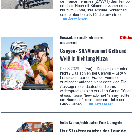
de France Femmes (2.WWT) das Tempo
erhöhte. Noch elf Kilometer waren es da
bis zum Gipfel, ihre erhöhte Schlagzahl
sorgte aber bereits für die erwartete...
Jetzt lesen
Niewiadoma und Niedermaier
RSNplu
imponieren
Canyon - SRAM nun mit Gelb und
Weiß in Richtung Nizza
07.08.2026 |
(rsn) – Doppelspitze oder
nicht? Das schien bei Canyon – SRAM
bei dieser Tour de France Femmes
zumindest anfangs nicht ganz klar. Die
Aussagen des deutschen Teams
widersprachen sich vor dem Grand Départ
etwas, Kasia Niewiadoma-Phinney sollte
die Nummer 1 sein, über die Rolle der
Giro-Zweiten...
Jetzt lesen
Gelbe Karten, Geldstrafen, Punktabzug etc.
Das Strafenregister der Tour de