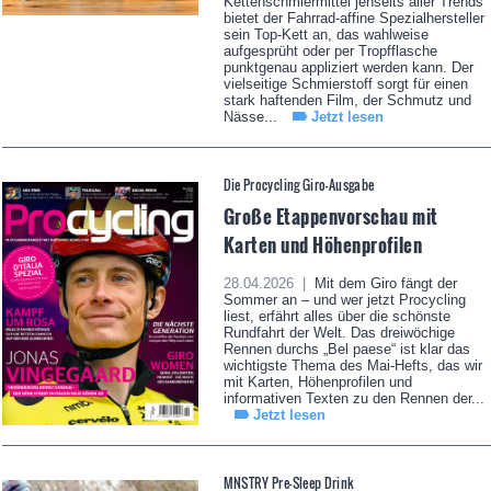
Kettenschmiermittel jenseits aller Trends
bietet der Fahrrad-affine Spezialhersteller
sein Top-Kett an, das wahlweise
aufgesprüht oder per Tropfflasche
punktgenau appliziert werden kann. Der
vielseitige Schmierstoff sorgt für einen
stark haftenden Film, der Schmutz und
Nässe...
Jetzt lesen
Die Procycling Giro-Ausgabe
Große Etappenvorschau mit
Karten und Höhenprofilen
28.04.2026 |
Mit dem Giro fängt der
Sommer an – und wer jetzt Procycling
liest, erfährt alles über die schönste
Rundfahrt der Welt. Das dreiwöchige
Rennen durchs „Bel paese“ ist klar das
wichtigste Thema des Mai-Hefts, das wir
mit Karten, Höhenprofilen und
informativen Texten zu den Rennen der...
Jetzt lesen
MNSTRY Pre-Sleep Drink