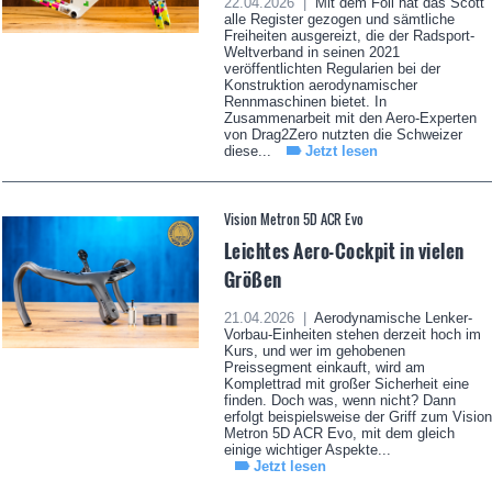
22.04.2026 |
Mit dem Foil hat das Scott
alle Register gezogen und sämtliche
Freiheiten ausgereizt, die der Radsport-
Weltverband in seinen 2021
veröffentlichten Regularien bei der
Konstruktion aerodynamischer
Rennmaschinen bietet. In
Zusammenarbeit mit den Aero-Experten
von Drag2Zero nutzten die Schweizer
diese...
Jetzt lesen
Vision Metron 5D ACR Evo
Leichtes Aero-Cockpit in vielen
Größen
21.04.2026 |
Aerodynamische Lenker-
Vorbau-Einheiten stehen derzeit hoch im
Kurs, und wer im gehobenen
Preissegment einkauft, wird am
Komplettrad mit großer Sicherheit eine
finden. Doch was, wenn nicht? Dann
erfolgt beispielsweise der Griff zum Vision
Metron 5D ACR Evo, mit dem gleich
einige wichtiger Aspekte...
Jetzt lesen