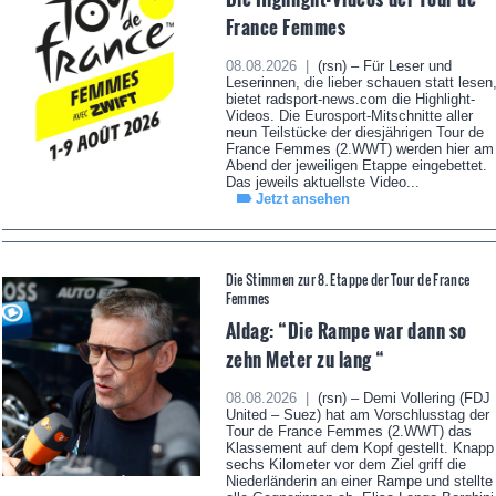
France Femmes
08.08.2026 |
(rsn) – Für Leser und
Leserinnen, die lieber schauen statt lesen
bietet radsport-news.com die Highlight-
Videos. Die Eurosport-Mitschnitte aller
neun Teilstücke der diesjährigen Tour de
France Femmes (2.WWT) werden hier am
Abend der jeweiligen Etappe eingebettet.
Das jeweils aktuellste Video...
Jetzt ansehen
Die Stimmen zur 8. Etappe der Tour de France
Femmes
Aldag: “Die Rampe war dann so
zehn Meter zu lang “
08.08.2026 |
(rsn) – Demi Vollering (FDJ
United – Suez) hat am Vorschlusstag der
Tour de France Femmes (2.WWT) das
Klassement auf dem Kopf gestellt. Knapp
sechs Kilometer vor dem Ziel griff die
Niederländerin an einer Rampe und stellte