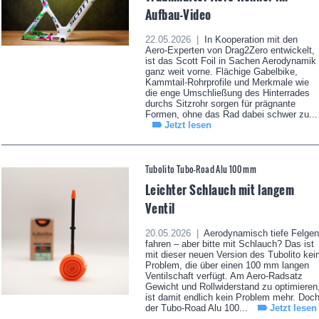
Aufbau-Video
22.05.2026 |
In Kooperation mit den
Aero-Experten von Drag2Zero entwickelt,
ist das Scott Foil in Sachen Aerodynamik
ganz weit vorne. Flächige Gabelbike,
Kammtail-Rohrprofile und Merkmale wie
die enge Umschließung des Hinterrades
durchs Sitzrohr sorgen für prägnante
Formen, ohne das Rad dabei schwer zu...
Jetzt lesen
Tubolito Tubo-Road Alu 100 mm
Leichter Schlauch mit langem
Ventil
20.05.2026 |
Aerodynamisch tiefe Felgen
fahren – aber bitte mit Schlauch? Das ist
mit dieser neuen Version des Tubolito kei
Problem, die über einen 100 mm langen
Ventilschaft verfügt. Am Aero-Radsatz
Gewicht und Rollwiderstand zu optimieren
ist damit endlich kein Problem mehr. Doc
der Tubo-Road Alu 100...
Jetzt lesen