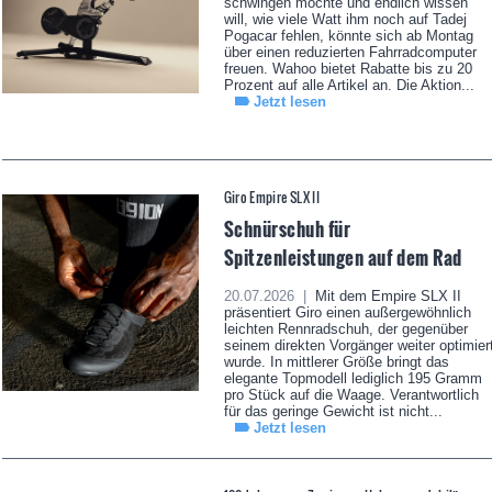
schwingen möchte und endlich wissen
will, wie viele Watt ihm noch auf Tadej
Pogacar fehlen, könnte sich ab Montag
über einen reduzierten Fahrradcomputer
freuen. Wahoo bietet Rabatte bis zu 20
Prozent auf alle Artikel an. Die Aktion...
Jetzt lesen
Giro Empire SLX II
Schnürschuh für
Spitzenleistungen auf dem Rad
20.07.2026 |
Mit dem Empire SLX II
präsentiert Giro einen außergewöhnlich
leichten Rennradschuh, der gegenüber
seinem direkten Vorgänger weiter optimier
wurde. In mittlerer Größe bringt das
elegante Topmodell lediglich 195 Gramm
pro Stück auf die Waage. Verantwortlich
für das geringe Gewicht ist nicht...
Jetzt lesen