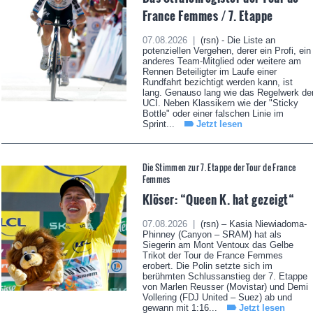
France Femmes / 7. Etappe
07.08.2026 |
(rsn) - Die Liste an
potenziellen Vergehen, derer ein Profi, ein
anderes Team-Mitglied oder weitere am
Rennen Beteiligter im Laufe einer
Rundfahrt bezichtigt werden kann, ist
lang. Genauso lang wie das Regelwerk de
UCI. Neben Klassikern wie der "Sticky
Bottle" oder einer falschen Linie im
Sprint...
Jetzt lesen
Die Stimmen zur 7. Etappe der Tour de France
Femmes
Klöser: “Queen K. hat gezeigt“
07.08.2026 |
(rsn) – Kasia Niewiadoma-
Phinney (Canyon – SRAM) hat als
Siegerin am Mont Ventoux das Gelbe
Trikot der Tour de France Femmes
erobert. Die Polin setzte sich im
berühmten Schlussanstieg der 7. Etappe
von Marlen Reusser (Movistar) und Demi
Vollering (FDJ United – Suez) ab und
gewann mit 1:16...
Jetzt lesen