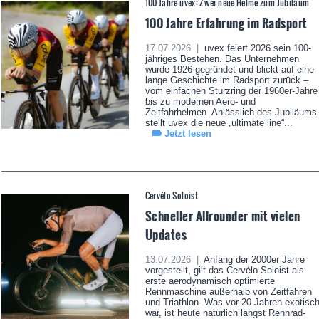
100 Jahre uvex: Zwei neue Helme zum Jubiläum
100 Jahre Erfahrung im Radsport
17.07.2026 |
uvex feiert 2026 sein 100-
jähriges Bestehen. Das Unternehmen
wurde 1926 gegründet und blickt auf eine
lange Geschichte im Radsport zurück –
vom einfachen Sturzring der 1960er-Jahre
bis zu modernen Aero- und
Zeitfahrhelmen. Anlässlich des Jubiläums
stellt uvex die neue „ultimate line“...
Jetzt lesen
Cervélo Soloist
Schneller Allrounder mit vielen
Updates
13.07.2026 |
Anfang der 2000er Jahre
vorgestellt, gilt das Cervélo Soloist als
erste aerodynamisch optimierte
Rennmaschine außerhalb von Zeitfahren
und Triathlon. Was vor 20 Jahren exotisc
war, ist heute natürlich längst Rennrad-