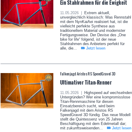
Ein Stahlrahmen für die Ewigkeit
11.05.2026 |
Extrem aktuell,
unvergleichlich klassisch: Was Rennstahl
mit dem NynKaiAei realisiert hat, ist die
vielleicht perfekte Synthese aus
traditionellem Material und modernster
Fertigungsweise. Der Devise des „One
bike for life“ folgend, ist der neue
Stahlrahmen des Anbieters perfekt für
alle, die...
Jetzt lesen
Falkenjagd Aristos RS SpeedGravel 3D
Ultimativer Titan-Renner
11.05.2026 |
Highspeed auf wechselnden
Untergründen? Wer eine kompromisslose
Titan-Rennmaschine für diesen
Einsatzbereich sucht, wird beim
Falkenjagd mit dem Aristos RS
SpeedGravel 3D fündig. Das neue Modell
stellt die Quintessenz von 25 Jahren
Beschäftigung mit dem Edelmetall dar;
mit zukunftsweisenden...
Jetzt lesen