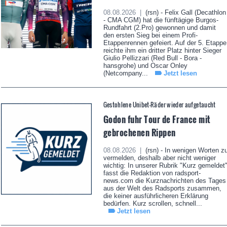
08.08.2026 |
(rsn) - Felix Gall (Decathlon
- CMA CGM) hat die fünftägige Burgos-
Rundfahrt (2.Pro) gewonnen und damit
den ersten Sieg bei einem Profi-
Etappenrennen gefeiert. Auf der 5. Etappe
reichte ihm ein dritter Platz hinter Sieger
Giulio Pellizzari (Red Bull - Bora -
hansgrohe) und Oscar Onley
(Netcompany...
Jetzt lesen
Gestohlene Unibet-Räder wieder aufgetaucht
Godon fuhr Tour de France mit
gebrochenen Rippen
08.08.2026 |
(rsn) - In wenigen Worten z
vermelden, deshalb aber nicht weniger
wichtig: In unserer Rubrik "Kurz gemeldet
fasst die Redaktion von radsport-
news.com die Kurznachrichten des Tages
aus der Welt des Radsports zusammen,
die keiner ausführlicheren Erklärung
bedürfen. Kurz scrollen, schnell...
Jetzt lesen