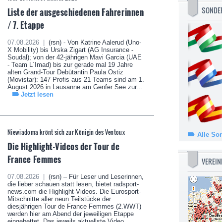
SONDE
Liste der ausgeschiedenen Fahrerinnen
/ 7. Etappe
07.08.2026 |
(rsn) - Von Katrine Aalerud (Uno-
X Mobility) bis Urska Zigart (AG Insurance -
Soudal); von der 42-jährigen Mavi Garcia (UAE
- Team L´Imad) bis zur gerade mal 19 Jahre
alten Grand-Tour Debütantin Paula Ostiz
(Movistar): 147 Profis aus 21 Teams sind am 1.
August 2026 in Lausanne am Genfer See zur...
Jetzt lesen
Niewiadoma krönt sich zur Königin des Ventoux
Alle So
Die Highlight-Videos der Tour de
France Femmes
VEREIN
07.08.2026 |
(rsn) – Für Leser und Leserinnen,
die lieber schauen statt lesen, bietet radsport-
news.com die Highlight-Videos. Die Eurosport-
Mitschnitte aller neun Teilstücke der
diesjährigen Tour de France Femmes (2.WWT)
werden hier am Abend der jeweiligen Etappe
eingebettet. Das jeweils aktuellste Video...