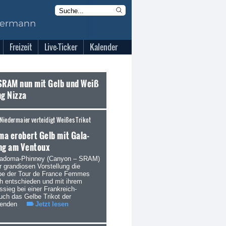
Freizeit
Live-Ticker
Kalender
SRAM nun mit Gelb und Weiß
ng Nizza
Niedermaier verteidigt Weißes Trikot
a erobert Gelb mit Gala-
ng am Ventoux
iadoma-Phinney (Canyon – SRAM)
r grandiosen Vorstellung die
pe der Tour de France Femmes
ch entschieden und mit ihrem
ssieg bei einer Frankreich-
uch das Gelbe Trikot der
enden
Jetzt lesen