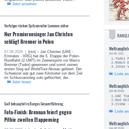
Jetzt ansehen
Verfolger rücken Spitzenreiter Lemmen näher
Nur Premierensieger Jan Christen
RANGL
schlägt Brenner in Polen
Weltranglist
07.08.2026 |
(rsn) – Jan Christen (UAE -
(04.08..202)
Emirates - XRG) hat die 5. Etappe der Polen-
1.Tade
Rundfahrt (2.UWT) im Zweiersprint vor Marco
2.Remc
Brenner (Tudor) gewonnen und somit seinen
3.Jonas
ersten Sieg auf WorldTour-Niveau gefeiert. Der
Schweizer war gut zwei Kilometer vor dem Ziel
Liste a
im Schlussanstieg solo geflüchtet, der...
Jetzt lesen
Weltranglist
(04.08.2026)
1.UAE Te
2.Red Bul
Gall behauptet in Burgos Gesamtführung
3.Visma 
Foto-Finish: Brennan feiert gegen
Liste a
Pithie zweiten Etappensieg
Weltranglist
(04.08.2026)