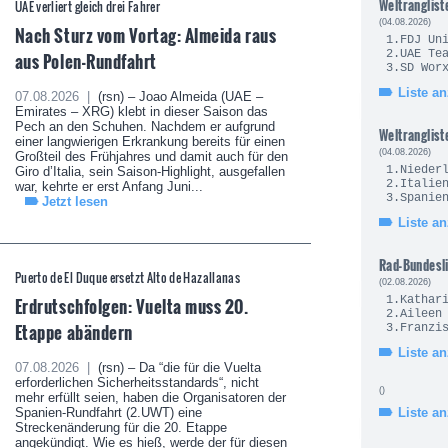
Weltranglist
UAE verliert gleich drei Fahrer
(04.08.2026)
Nach Sturz vom Vortag: Almeida raus
1.FDJ U
2.UAE 
aus Polen-Rundfahrt
3.SD Wo
Liste a
07.08.2026 |
(rsn) – Joao Almeida (UAE –
Emirates – XRG) klebt in dieser Saison das
Pech an den Schuhen. Nachdem er aufgrund
Weltranglist
einer langwierigen Erkrankung bereits für einen
(04.08.2026)
Großteil des Frühjahres und damit auch für den
1.Nie
Giro d’Italia, sein Saison-Highlight, ausgefallen
2.It
war, kehrte er erst Anfang Juni...
3.Sp
Jetzt lesen
Liste a
Rad-Bundesl
Puerto de El Duque ersetzt Alto de Hazallanas
(02.08.2026)
Erdrutschfolgen: Vuelta muss 20.
1.Kath
2.Ailee
Etappe abändern
3.Fran
Liste a
07.08.2026 |
(rsn) – Da “die für die Vuelta
erforderlichen Sicherheitsstandards“, nicht
()
mehr erfüllt seien, haben die Organisatoren der
Spanien-Rundfahrt (2.UWT) eine
Liste a
Streckenänderung für die 20. Etappe
angekündigt. Wie es hieß, werde der für diesen