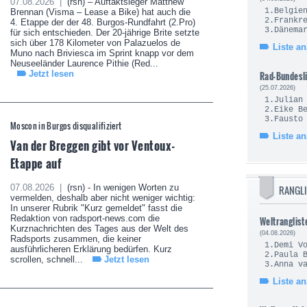
07.08.2026 |
(rsn) – Auftaktsieger Matthew
1.Be
Brennan (Visma – Lease a Bike) hat auch die
2.Fra
4. Etappe der der 48. Burgos-Rundfahrt (2.Pro)
3.Dä
für sich entschieden. Der 20-jährige Brite setzte
sich über 178 Kilometer von Palazuelos de
Liste a
Muno nach Briviesca im Sprint knapp vor dem
Neuseeländer Laurence Pithie (Red...
Jetzt lesen
Rad-Bundesl
(25.07.2026)
1.Juli
2.Eik
3.Fau
Moscon in Burgos disqualifiziert
Liste a
Van der Breggen gibt vor Ventoux-
Etappe auf
07.08.2026 |
(rsn) - In wenigen Worten zu
RANGLI
vermelden, deshalb aber nicht weniger wichtig:
In unserer Rubrik "Kurz gemeldet" fasst die
Redaktion von radsport-news.com die
Weltranglist
Kurznachrichten des Tages aus der Welt des
(04.08.2026)
Radsports zusammen, die keiner
1.Demi
ausführlicheren Erklärung bedürfen. Kurz
2.Pau
scrollen, schnell...
Jetzt lesen
3.Anna v
Liste a