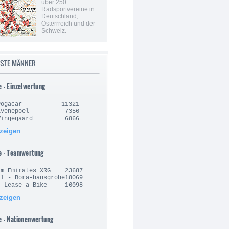
über 250
Radsportvereine in
Deutschland,
Österrreich und der
Schweiz.
ISTE MÄNNER
e - Einzelwertung
j Pogacar 11321
o Evenepoel 7356
 Vingegaard 6866
nzeigen
e - Teamwertung
am Emirates XRG 23687
l - Bora-hansgrohe18069
- Lease a Bike 16098
nzeigen
e - Nationenwertung