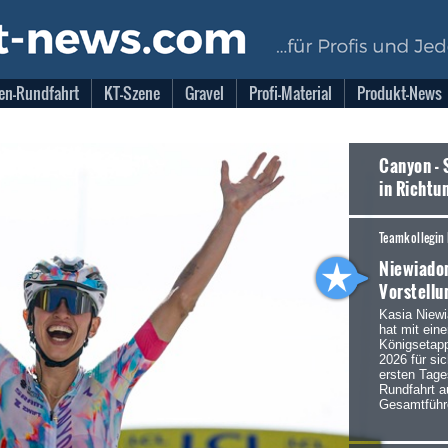
en-Rundfahrt
KT-Szene
Gravel
Profi-Material
Produkt-News
Canyon - 
in Richtu
Teamkollegin 
Niewiadom
Vorstellu
Kasia Niew
hat mit eine
Königsetap
2026 für si
ersten Tage
Rundfahrt a
Gesamtführ