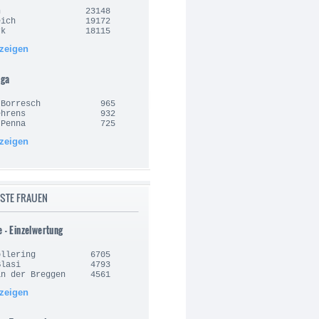
lgien 23148
nkreich 19172
nemark 18115
nzeigen
iga
an Borresch 965
e Behrens 932
sto Penna 725
nzeigen
STE FRAUEN
e - Einzelwertung
 Vollering 6705
la Blasi 4793
an der Breggen 4561
nzeigen