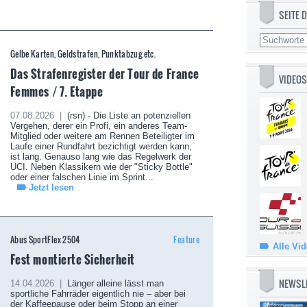
SEITE
Gelbe Karten, Geldstrafen, Punktabzug etc.
Das Strafenregister der Tour de France
VIDEOS
Femmes / 7. Etappe
07.08.2026 |
(rsn) - Die Liste an potenziellen
Vergehen, derer ein Profi, ein anderes Team-
Mitglied oder weitere am Rennen Beteiligter im
Laufe einer Rundfahrt bezichtigt werden kann,
ist lang. Genauso lang wie das Regelwerk der
UCI. Neben Klassikern wie der "Sticky Bottle"
oder einer falschen Linie im Sprint...
Jetzt lesen
Abus SportFlex 2504
Feature
Alle Vi
Fest montierte Sicherheit
NEWSL
14.04.2026 |
Länger alleine lässt man
sportliche Fahrräder eigentlich nie – aber bei
der Kaffeepause oder beim Stopp an einer