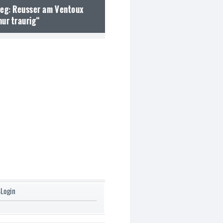
weg: Reusser am Ventoux
nur traurig“
-Login