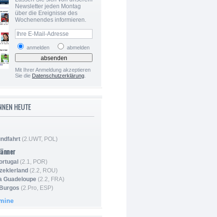
Newsletter jeden Montag
über die Ereignisse des
Wochenendes informieren.
anmelden
abmelden
Mit Ihrer Anmeldung akzeptieren
Sie die
Datenschutzerklärung
.
NNEN HEUTE
ndfahrt
(2.UWT, POL)
Männer
ortugal
(2.1, POR)
Szeklerland
(2.2, ROU)
la Guadeloupe
(2.2, FRA)
 Burgos
(2.Pro, ESP)
rmine