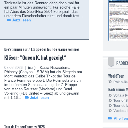
Tankstelle ist das Rennrad dann doch mal für
ein paar Minuten unbewacht. Für solche Fälle
hat Abus das SportFlex 2504 konzipiert, das
unter dem Flaschenhalter sitzt und damit fest...
Jetzt lesen
Die Stimmen zur 7. Etappe der Tour de France Femmes
Klöser: “Queen K. hat gezeigt“
RADRE
07.08.2026 |
(rsn) – Kasia Niewiadoma-
Phinney (Canyon – SRAM) hat als Siegerin am
WorldTour
Mont Ventoux das Gelbe Trikot der Tour de
France Femmes erobert. Die Polin setzte sich
Polen-Ru
im berühmten Schlussanstieg der 7. Etappe
Radrennen 
von Marlen Reusser (Movistar) und Demi
Vollering (FDJ United – Suez) ab und gewann
Volta a P
mit 1:16...
Jetzt lesen
Tour of 
Tour de 
Vuelta a
Alle Te
Tour de France Femmes 2026