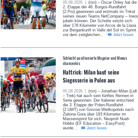
05.08.2026 |
(rsn) – Oscar Onley hat die
2. Etappe der 48. Burgos-Rundfahrt
(2.Pro) gewonnen und erstmals im Trikot
seines neuen Teams NetCompany – Ineo
jubeln können. Der Schotte setzte sich
über 178 Kilometer von Arcos de la Llana
zur Bergankunft in Valle del Sol im Sprint
vor dem zeitgleichen...
Jetzt lesen
Schlecht positionierte Magnier und Meeus
chancenlos
Hattrick: Milan baut seine
Siegesserie in Polen aus
05.08.2026 |
(rsn) – Jonathan Milan (Lidl
– Trek) hat auch sein fünftes Rennen in
Serie gewonnen. Der Italiener entschied
die 3. Etappe der Polen-Rundfahrt
(2.UWT) von Gorzow Wielkopolski nach
Zielona Gora über 193 Kilometer im
Massensprint für sich. Neoprofi Noah
Hobbs (EF Education – EasyPost)
wurde...
Jetzt lesen