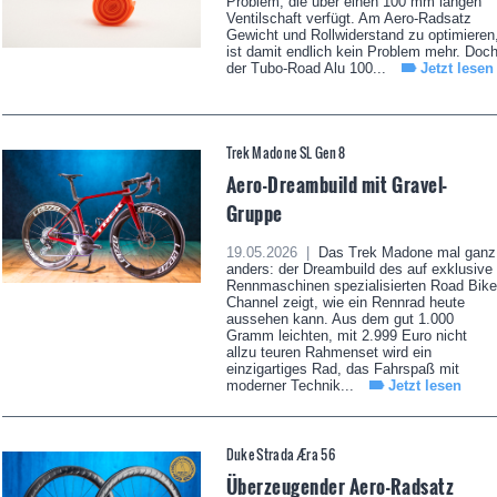
Problem, die über einen 100 mm langen
Ventilschaft verfügt. Am Aero-Radsatz
Gewicht und Rollwiderstand zu optimieren
ist damit endlich kein Problem mehr. Doc
der Tubo-Road Alu 100...
Jetzt lesen
Trek Madone SL Gen 8
Aero-Dreambuild mit Gravel-
Gruppe
19.05.2026 |
Das Trek Madone mal ganz
anders: der Dreambuild des auf exklusive
Rennmaschinen spezialisierten Road Bike
Channel zeigt, wie ein Rennrad heute
aussehen kann. Aus dem gut 1.000
Gramm leichten, mit 2.999 Euro nicht
allzu teuren Rahmenset wird ein
einzigartiges Rad, das Fahrspaß mit
moderner Technik...
Jetzt lesen
Duke Strada Æra 56
Überzeugender Aero-Radsatz