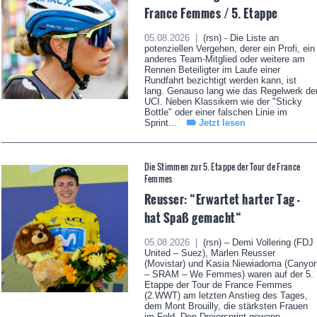
France Femmes / 5. Etappe
05.08.2026 |
(rsn) - Die Liste an
potenziellen Vergehen, derer ein Profi, ein
anderes Team-Mitglied oder weitere am
Rennen Beteiligter im Laufe einer
Rundfahrt bezichtigt werden kann, ist
lang. Genauso lang wie das Regelwerk de
UCI. Neben Klassikern wie der "Sticky
Bottle" oder einer falschen Linie im
Sprint...
Jetzt lesen
Die Stimmen zur 5. Etappe der Tour de France
Femmes
Reusser: “Erwartet harter Tag -
hat Spaß gemacht“
05.08.2026 |
(rsn) – Demi Vollering (FDJ
United – Suez), Marlen Reusser
(Movistar) und Kasia Niewiadoma (Canyo
– SRAM – We Femmes) waren auf der 5.
Etappe der Tour de France Femmes
(2.WWT) am letzten Anstieg des Tages,
dem Mont Brouilly, die stärksten Frauen
im Feld. Den Dreiersprint gewann