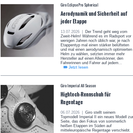
Giro Eclipse Pro Spherical
Aerodynamik und Sicherheit auf
jeder Etappe
13.07.2026 |
Der Trend geht weg vom
Zweit-Helm! Während es im Radsport vor
wenigen Jahren noch üblich war, je nach
Etappentyp mal einen stärker belüfteten
und mal einen aerodynamisch optimierten
Helm zu wählen, setzten immer mehr
Hersteller auf einen Alleskönner, den
Fahrerinnen und Fahrer auf jedem...
Jetzt lesen
Giro Imperial All Season
Hightech-Rennschuh für
Regentage
06.07.2026 |
Giro stellt seinem
Topmodell Imperial II ein neues Modell zu
Seite, das den Fokus von sommerlich
heißen Etappen im Süden auf
mitteleuropäische Regentage verschiebt.