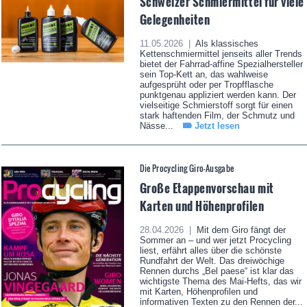
Schweizer Schmiermittel für viele
Gelegenheiten
11.05.2026 |
Als klassisches
Kettenschmiermittel jenseits aller Trends
bietet der Fahrrad-affine Spezialhersteller
sein Top-Kett an, das wahlweise
aufgesprüht oder per Tropfflasche
punktgenau appliziert werden kann. Der
vielseitige Schmierstoff sorgt für einen
stark haftenden Film, der Schmutz und
Nässe...
Jetzt lesen
Die Procycling Giro-Ausgabe
Große Etappenvorschau mit
Karten und Höhenprofilen
28.04.2026 |
Mit dem Giro fängt der
Sommer an – und wer jetzt Procycling
liest, erfährt alles über die schönste
Rundfahrt der Welt. Das dreiwöchige
Rennen durchs „Bel paese“ ist klar das
wichtigste Thema des Mai-Hefts, das wir
mit Karten, Höhenprofilen und
informativen Texten zu den Rennen der...