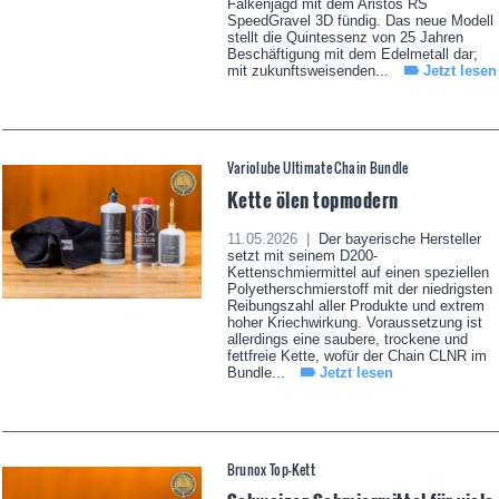
Falkenjagd mit dem Aristos RS
SpeedGravel 3D fündig. Das neue Modell
stellt die Quintessenz von 25 Jahren
Beschäftigung mit dem Edelmetall dar;
mit zukunftsweisenden...
Jetzt lesen
Variolube Ultimate Chain Bundle
Kette ölen topmodern
11.05.2026 |
Der bayerische Hersteller
setzt mit seinem D200-
Kettenschmiermittel auf einen speziellen
Polyetherschmierstoff mit der niedrigsten
Reibungszahl aller Produkte und extrem
hoher Kriechwirkung. Voraussetzung ist
allerdings eine saubere, trockene und
fettfreie Kette, wofür der Chain CLNR im
Bundle...
Jetzt lesen
Brunox Top-Kett