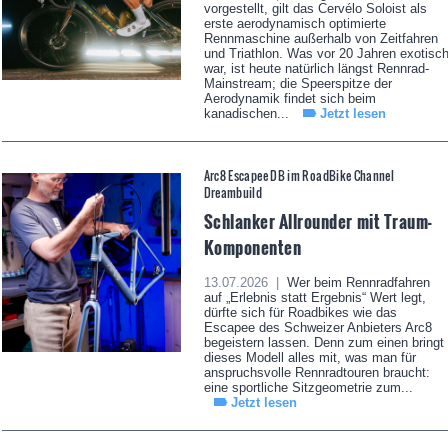
vorgestellt, gilt das Cervélo Soloist als
erste aerodynamisch optimierte
Rennmaschine außerhalb von Zeitfahren
und Triathlon. Was vor 20 Jahren exotisc
war, ist heute natürlich längst Rennrad-
Mainstream; die Speerspitze der
Aerodynamik findet sich beim
kanadischen...
Jetzt lesen
Arc8 Escapee DB im RoadBike Channel
Dreambuild
Schlanker Allrounder mit Traum-
Komponenten
13.07.2026 |
Wer beim Rennradfahren
auf „Erlebnis statt Ergebnis“ Wert legt,
dürfte sich für Roadbikes wie das
Escapee des Schweizer Anbieters Arc8
begeistern lassen. Denn zum einen bringt
dieses Modell alles mit, was man für
anspruchsvolle Rennradtouren braucht:
eine sportliche Sitzgeometrie zum...
Jetzt lesen