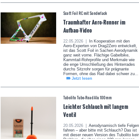
Scott Foil RC mit Sonderlack
Traumhafter Aero-Renner im
Aufbau-Video
22.05.2026 |
In Kooperation mit den
Aero-Experten von Drag2Zero entwickelt,
ist das Scott Foil in Sachen Aerodynamik
ganz weit vorne. Flächige Gabelbike,
Kammtail-Rohrprofile und Merkmale wie
die enge Umschließung des Hinterrades
durchs Sitzrohr sorgen für prägnante
Formen, ohne das Rad dabei schwer zu...
Jetzt lesen
Tubolito Tubo-Road Alu 100 mm
Leichter Schlauch mit langem
Ventil
20.05.2026 |
Aerodynamisch tiefe Felgen
fahren – aber bitte mit Schlauch? Das ist
mit dieser neuen Version des Tubolito kei