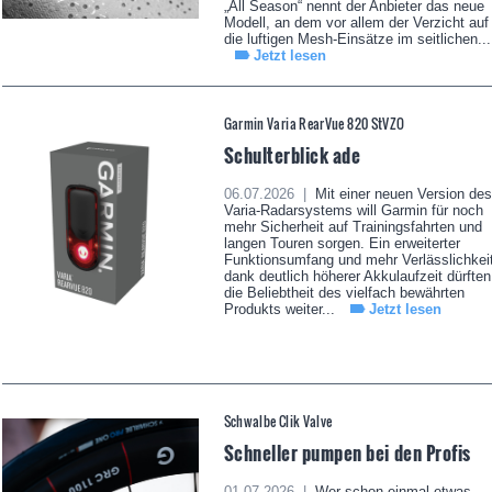
„All Season“ nennt der Anbieter das neue
Modell, an dem vor allem der Verzicht auf
die luftigen Mesh-Einsätze im seitlichen...
Jetzt lesen
Garmin Varia RearVue 820 StVZO
Schulterblick ade
06.07.2026 |
Mit einer neuen Version des
Varia-Radarsystems will Garmin für noch
mehr Sicherheit auf Trainingsfahrten und
langen Touren sorgen. Ein erweiterter
Funktionsumfang und mehr Verlässlichkei
dank deutlich höherer Akkulaufzeit dürften
die Beliebtheit des vielfach bewährten
Produkts weiter...
Jetzt lesen
Schwalbe Clik Valve
Schneller pumpen bei den Profis
01.07.2026 |
Wer schon einmal etwas