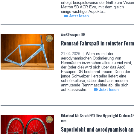
erfolgt beispielsweise der Griff zum Vision
Metron 5D ACR Evo, mit dem gleich
einige wichtiger Aspekte...
Jetzt lesen
Arc8 Escapee DB
Rennrad-Fahrspaß in reinster For
21.04.2026 |
Wem es mit der
aerodynamischen Optimierung von
Rennrädern inzwischen alles zu viel wird,
der (oder die) wird sich über das Arc8
Escapee DB bestimmt freuen. Denn der
junge Schweizer Hersteller liefert eine
schnörkellose, dabei durchaus modern
anmutende Rennmaschine ab, die sich
auf klassische...
Jetzt lesen
Bikebeat Maßstab EVO Disc Hyperlight Carbon 4
mm
Superleicht und aerodynamisch an