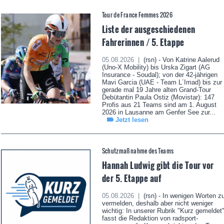
Tour de France Femmes 2026
Liste der ausgeschiedenen
Fahrerinnen / 5. Etappe
05.08.2026 |
(rsn) - Von Katrine Aalerud
(Uno-X Mobility) bis Urska Zigart (AG
Insurance - Soudal); von der 42-jährigen
Mavi Garcia (UAE - Team L´Imad) bis zur
gerade mal 19 Jahre alten Grand-Tour
Debütantin Paula Ostiz (Movistar): 147
Profis aus 21 Teams sind am 1. August
2026 in Lausanne am Genfer See zur...
Jetzt lesen
Schutzmaßnahme des Teams
Hannah Ludwig gibt die Tour vor
der 5. Etappe auf
05.08.2026 |
(rsn) - In wenigen Worten z
vermelden, deshalb aber nicht weniger
wichtig: In unserer Rubrik "Kurz gemeldet
fasst die Redaktion von radsport-