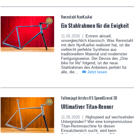
Rennstahl NynKaiAei
Ein Stahlrahmen für die Ewigkeit
11.05.2026 |
Extrem aktuell,
unvergleichlich klassisch: Was Rennstahl
mit dem NynKaiAei realisiert hat, ist die
vielleicht perfekte Synthese aus
traditionellem Material und modernster
Fertigungsweise. Der Devise des „One
bike for life“ folgend, ist der neue
Stahlrahmen des Anbieters perfekt für
alle, die...
Jetzt lesen
Falkenjagd Aristos RS SpeedGravel 3D
Ultimativer Titan-Renner
11.05.2026 |
Highspeed auf wechselnden
Untergründen? Wer eine kompromisslose
Titan-Rennmaschine für diesen
Einsatzbereich sucht, wird beim