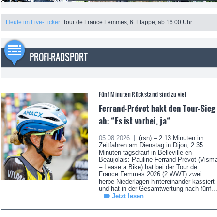
Heute im Live-Ticker:
Tour de France Femmes, 6. Etappe, ab 16:00 Uhr
PROFI-RADSPORT
Fünf Minuten Rückstand sind zu viel
Ferrand-Prévot hakt den Tour-Sieg
ab: “Es ist vorbei, ja“
05.08.2026 |
(rsn) – 2:13 Minuten im
Zeitfahren am Dienstag in Dijon, 2:35
Minuten tagsdrauf in Belleville-en-
Beaujolais: Pauline Ferrand-Prévot (Vism
– Lease a Bike) hat bei der Tour de
France Femmes 2026 (2.WWT) zwei
herbe Niederlagen hintereinander kassiert
und hat in der Gesamtwertung nach fünf...
Jetzt lesen