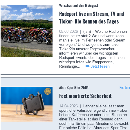
Vorschau auf den 6. August
Radsport live im Stream, TV und
Ticker: Die Rennen des Tages
05.08.2026 |
(rsn) – Welche Radrennen
finden heute statt? Wo und wann kann
man sie live im Fernsehen oder Stream
verfolgen? Und wo geht´s zum Live-
Ticker?In unserer Tagesvorschau
informieren wir über die wichtigsten
Radsport-Events des Tages – mit allen
wichtigen Infos wie Etappenorte,
Rennlänge,...
Jetzt lesen
Abus SportFlex 2504
Featur
Fest montierte Sicherheit
14.04.2026 |
Länger alleine lässt man
sportliche Fahrräder eigentlich nie – aber
bei der Kaffeepause oder beim Stopp an
einer Tankstelle ist das Rennrad dann
doch mal für ein paar Minuten unbewacht.
Für solche Fälle hat Abus das SportFlex