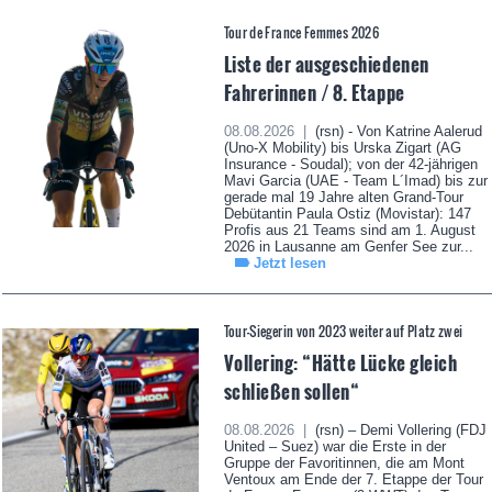
Tour de France Femmes 2026
Liste der ausgeschiedenen
Fahrerinnen / 8. Etappe
08.08.2026 |
(rsn) - Von Katrine Aalerud
(Uno-X Mobility) bis Urska Zigart (AG
Insurance - Soudal); von der 42-jährigen
Mavi Garcia (UAE - Team L´Imad) bis zur
gerade mal 19 Jahre alten Grand-Tour
Debütantin Paula Ostiz (Movistar): 147
Profis aus 21 Teams sind am 1. August
2026 in Lausanne am Genfer See zur...
Jetzt lesen
Tour-Siegerin von 2023 weiter auf Platz zwei
Vollering: “Hätte Lücke gleich
schließen sollen“
08.08.2026 |
(rsn) – Demi Vollering (FDJ
United – Suez) war die Erste in der
Gruppe der Favoritinnen, die am Mont
Ventoux am Ende der 7. Etappe der Tour