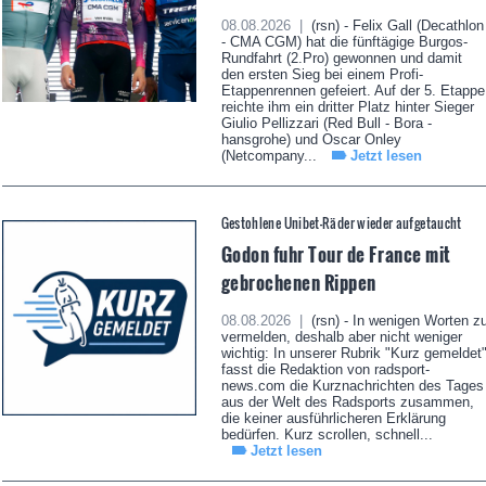
08.08.2026 |
(rsn) - Felix Gall (Decathlon
- CMA CGM) hat die fünftägige Burgos-
Rundfahrt (2.Pro) gewonnen und damit
den ersten Sieg bei einem Profi-
Etappenrennen gefeiert. Auf der 5. Etappe
reichte ihm ein dritter Platz hinter Sieger
Giulio Pellizzari (Red Bull - Bora -
hansgrohe) und Oscar Onley
(Netcompany...
Jetzt lesen
Gestohlene Unibet-Räder wieder aufgetaucht
Godon fuhr Tour de France mit
gebrochenen Rippen
08.08.2026 |
(rsn) - In wenigen Worten z
vermelden, deshalb aber nicht weniger
wichtig: In unserer Rubrik "Kurz gemeldet
fasst die Redaktion von radsport-
news.com die Kurznachrichten des Tages
aus der Welt des Radsports zusammen,
die keiner ausführlicheren Erklärung
bedürfen. Kurz scrollen, schnell...
Jetzt lesen