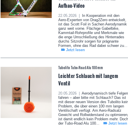
Aufbau-Video
22.05.2026 |
In Kooperation mit den
Aero-Experten von Drag2Zero entwickelt,
ist das Scott Foil in Sachen Aerodynamik
ganz weit vorne. Flächige Gabelbike,
Kammtail-Rohrprofile und Merkmale wie
die enge Umschließung des Hinterrades
durchs Sitzrohr sorgen für prägnante
Formen, ohne das Rad dabei schwer zu...
Jetzt lesen
Tubolito Tubo-Road Alu 100 mm
Leichter Schlauch mit langem
Ventil
20.05.2026 |
Aerodynamisch tiefe Felgen
fahren – aber bitte mit Schlauch? Das ist
mit dieser neuen Version des Tubolito kei
Problem, die über einen 100 mm langen
Ventilschaft verfügt. Am Aero-Radsatz
Gewicht und Rollwiderstand zu optimieren
ist damit endlich kein Problem mehr. Doc
der Tubo-Road Alu 100...
Jetzt lesen