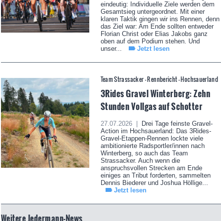
eindeutig: Individuelle Ziele werden dem
Gesamtsieg untergeordnet. Mit einer
klaren Taktik gingen wir ins Rennen, denn
das Ziel war: Am Ende sollten entweder
Florian Christ oder Elias Jakobs ganz
oben auf dem Podium stehen. Und
unser...
Jetzt lesen
Team Strassacker - Rennbericht - Hochsauerland
3Rides Gravel Winterberg: Zehn
Stunden Vollgas auf Schotter
27.07.2026 |
Drei Tage feinste Gravel-
Action im Hochsauerland: Das 3Rides-
Gravel-Etappen-Rennen lockte viele
ambitionierte Radsportler/innen nach
Winterberg, so auch das Team
Strassacker. Auch wenn die
anspruchsvollen Strecken am Ende
einiges an Tribut forderten, sammelten
Dennis Biederer und Joshua Höllige...
Jetzt lesen
Weitere Jedermann-News