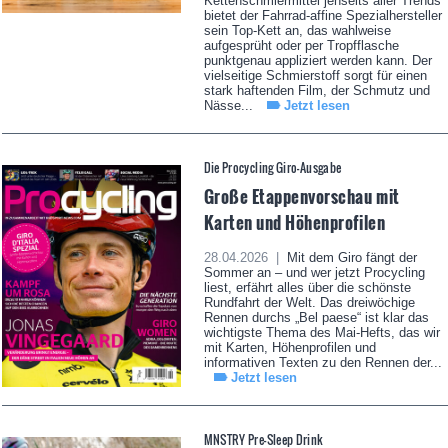
Kettenschmiermittel jenseits aller Trends
bietet der Fahrrad-affine Spezialhersteller
sein Top-Kett an, das wahlweise
aufgesprüht oder per Tropfflasche
punktgenau appliziert werden kann. Der
vielseitige Schmierstoff sorgt für einen
stark haftenden Film, der Schmutz und
Nässe...
Jetzt lesen
Die Procycling Giro-Ausgabe
Große Etappenvorschau mit
Karten und Höhenprofilen
28.04.2026 |
Mit dem Giro fängt der
Sommer an – und wer jetzt Procycling
liest, erfährt alles über die schönste
Rundfahrt der Welt. Das dreiwöchige
Rennen durchs „Bel paese“ ist klar das
wichtigste Thema des Mai-Hefts, das wir
mit Karten, Höhenprofilen und
informativen Texten zu den Rennen der...
Jetzt lesen
MNSTRY Pre-Sleep Drink