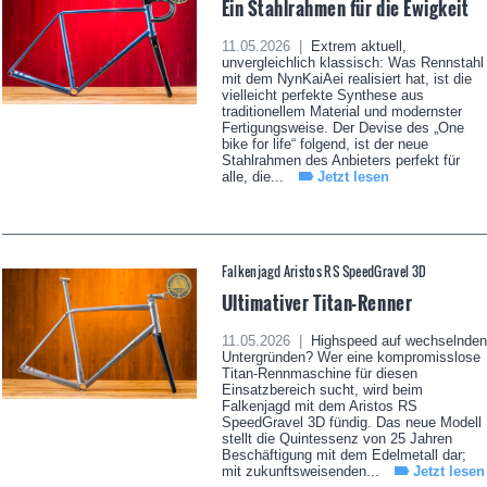
Ein Stahlrahmen für die Ewigkeit
11.05.2026 |
Extrem aktuell,
unvergleichlich klassisch: Was Rennstahl
mit dem NynKaiAei realisiert hat, ist die
vielleicht perfekte Synthese aus
traditionellem Material und modernster
Fertigungsweise. Der Devise des „One
bike for life“ folgend, ist der neue
Stahlrahmen des Anbieters perfekt für
alle, die...
Jetzt lesen
Falkenjagd Aristos RS SpeedGravel 3D
Ultimativer Titan-Renner
11.05.2026 |
Highspeed auf wechselnden
Untergründen? Wer eine kompromisslose
Titan-Rennmaschine für diesen
Einsatzbereich sucht, wird beim
Falkenjagd mit dem Aristos RS
SpeedGravel 3D fündig. Das neue Modell
stellt die Quintessenz von 25 Jahren
Beschäftigung mit dem Edelmetall dar;
mit zukunftsweisenden...
Jetzt lesen