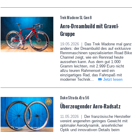
Trek Madone SL Gen 8
Aero-Dreambuild mit Gravel-
Gruppe
19.05.2026 |
Das Trek Madone mal ganz
anders: der Dreambuild des auf exklusive
Rennmaschinen spezialisierten Road Bike
Channel zeigt, wie ein Rennrad heute
aussehen kann. Aus dem gut 1.000
Gramm leichten, mit 2.999 Euro nicht
allzu teuren Rahmenset wird ein
einzigartiges Rad, das Fahrspaß mit
moderner Technik...
Jetzt lesen
Duke Strada Æra 56
Überzeugender Aero-Radsatz
11.05.2026 |
Der französische Hersteller
vereint angenehm geringes Gewicht mit
optimaler Aerodynamik, ansehnlicher
Optik und innovativen Details beim