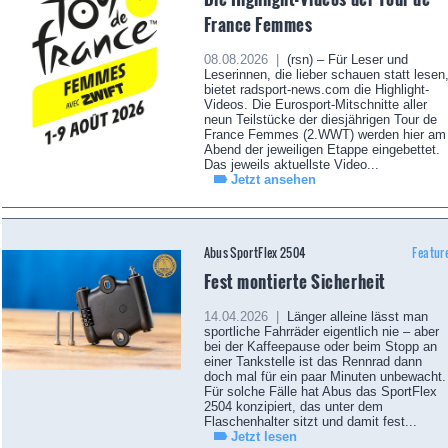
France Femmes
08.08.2026 |
(rsn) – Für Leser und
Leserinnen, die lieber schauen statt lesen
bietet radsport-news.com die Highlight-
Videos. Die Eurosport-Mitschnitte aller
neun Teilstücke der diesjährigen Tour de
France Femmes (2.WWT) werden hier am
Abend der jeweiligen Etappe eingebettet.
Das jeweils aktuellste Video...
Jetzt ansehen
Abus SportFlex 2504
Featur
Fest montierte Sicherheit
14.04.2026 |
Länger alleine lässt man
sportliche Fahrräder eigentlich nie – aber
bei der Kaffeepause oder beim Stopp an
einer Tankstelle ist das Rennrad dann
doch mal für ein paar Minuten unbewacht.
Für solche Fälle hat Abus das SportFlex
2504 konzipiert, das unter dem
Flaschenhalter sitzt und damit fest...
Jetzt lesen