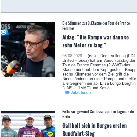
Die Stimmen zur 8. Etappe der Tour de France
Femmes
Aldag: “Die Rampe war dann so
zehn Meter zu lang “
08.08.2026 |
(rsn) – Demi Vollering (FDJ
United – Suez) hat am Vorschlusstag der
Tour de France Femmes (2.WWT) das
Klassement auf dem Kopf gestellt. Knapp
sechs Kilometer vor dem Ziel griff die
Niederländerin an einer Rampe und stellte
alle Gegnerinnen ab. Elisa Longo Borghini
(UAE – L’IMAD) und Kasia...
Jetzt lesen
Pellizzari gewinnt Schlussetappe in Lagunas de
Neila
Gall holt sich in Burgos ersten
Rundfahrt-Sieg