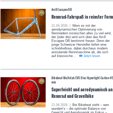
Arc8 Escapee DB
Rennrad-Fahrspaß in reinster For
21.04.2026 |
Wem es mit der
aerodynamischen Optimierung von
Rennrädern inzwischen alles zu viel wird,
der (oder die) wird sich über das Arc8
Escapee DB bestimmt freuen. Denn der
junge Schweizer Hersteller liefert eine
schnörkellose, dabei durchaus modern
anmutende Rennmaschine ab, die sich
auf klassische...
Jetzt lesen
Bikebeat Maßstab EVO Disc Hyperlight Carbon 4
mm
Superleicht und aerodynamisch an
Rennrad und Gravelbike
21.04.2026 |
Bei Bikebeat steht – wen
wundert’s – die optimale Balance von
Gewicht und Aerodynamik im Fokus –