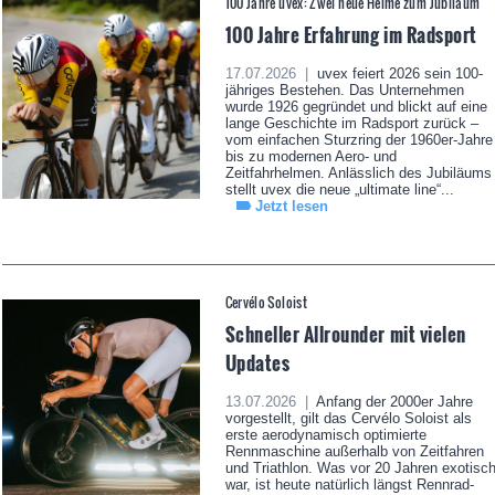
100 Jahre uvex: Zwei neue Helme zum Jubiläum
100 Jahre Erfahrung im Radsport
17.07.2026 |
uvex feiert 2026 sein 100-
jähriges Bestehen. Das Unternehmen
wurde 1926 gegründet und blickt auf eine
lange Geschichte im Radsport zurück –
vom einfachen Sturzring der 1960er-Jahre
bis zu modernen Aero- und
Zeitfahrhelmen. Anlässlich des Jubiläums
stellt uvex die neue „ultimate line“...
Jetzt lesen
Cervélo Soloist
Schneller Allrounder mit vielen
Updates
13.07.2026 |
Anfang der 2000er Jahre
vorgestellt, gilt das Cervélo Soloist als
erste aerodynamisch optimierte
Rennmaschine außerhalb von Zeitfahren
und Triathlon. Was vor 20 Jahren exotisc
war, ist heute natürlich längst Rennrad-