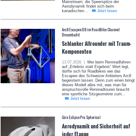
Mainstream; die Speerspitze der
Aerodynamik findet sich beim
kanadischen...
Jetzt lesen
Arc8 Escapee DB im RoadBike Channel
Dreambuild
Schlanker Allrounder mit Traum-
Komponenten
13.07.2026 |
Wer beim Rennradfahren
auf „Erlebnis statt Ergebnis“ Wert legt,
dürfte sich für Roadbikes wie das
Escapee des Schweizer Anbieters Arc8
begeistern lassen. Denn zum einen bringt
dieses Modell alles mit, was man für
anspruchsvolle Rennradtouren braucht:
eine sportliche Sitzgeometrie zum...
Jetzt lesen
Giro Eclipse Pro Spherical
Aerodynamik und Sicherheit auf
jeder Etappe