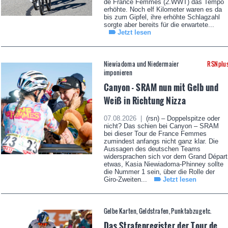
de France Femmes (2.WWT) das Tempo
erhöhte. Noch elf Kilometer waren es da
bis zum Gipfel, ihre erhöhte Schlagzahl
sorgte aber bereits für die erwartete...
Jetzt lesen
Niewiadoma und Niedermaier
RSNplu
imponieren
Canyon - SRAM nun mit Gelb und
Weiß in Richtung Nizza
07.08.2026 |
(rsn) – Doppelspitze oder
nicht? Das schien bei Canyon – SRAM
bei dieser Tour de France Femmes
zumindest anfangs nicht ganz klar. Die
Aussagen des deutschen Teams
widersprachen sich vor dem Grand Départ
etwas, Kasia Niewiadoma-Phinney sollte
die Nummer 1 sein, über die Rolle der
Giro-Zweiten...
Jetzt lesen
Gelbe Karten, Geldstrafen, Punktabzug etc.
Das Strafenregister der Tour de