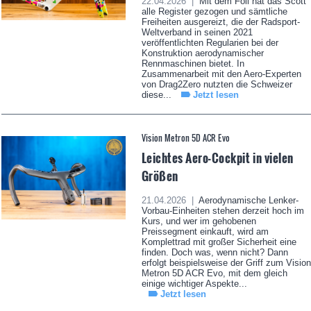
22.04.2026 |
Mit dem Foil hat das Scott
alle Register gezogen und sämtliche
Freiheiten ausgereizt, die der Radsport-
Weltverband in seinen 2021
veröffentlichten Regularien bei der
Konstruktion aerodynamischer
Rennmaschinen bietet. In
Zusammenarbeit mit den Aero-Experten
von Drag2Zero nutzten die Schweizer
diese...
Jetzt lesen
Vision Metron 5D ACR Evo
Leichtes Aero-Cockpit in vielen
Größen
21.04.2026 |
Aerodynamische Lenker-
Vorbau-Einheiten stehen derzeit hoch im
Kurs, und wer im gehobenen
Preissegment einkauft, wird am
Komplettrad mit großer Sicherheit eine
finden. Doch was, wenn nicht? Dann
erfolgt beispielsweise der Griff zum Vision
Metron 5D ACR Evo, mit dem gleich
einige wichtiger Aspekte...
Jetzt lesen