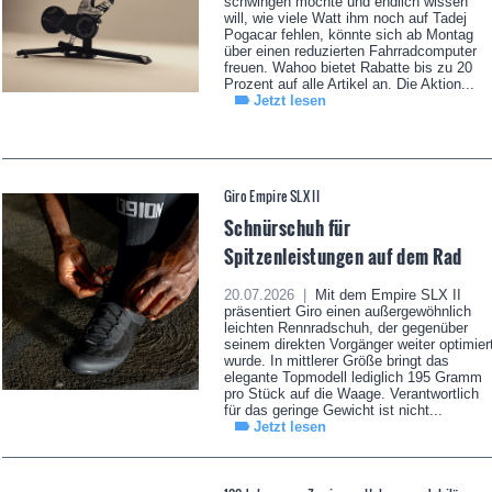
schwingen möchte und endlich wissen
will, wie viele Watt ihm noch auf Tadej
Pogacar fehlen, könnte sich ab Montag
über einen reduzierten Fahrradcomputer
freuen. Wahoo bietet Rabatte bis zu 20
Prozent auf alle Artikel an. Die Aktion...
Jetzt lesen
Giro Empire SLX II
Schnürschuh für
Spitzenleistungen auf dem Rad
20.07.2026 |
Mit dem Empire SLX II
präsentiert Giro einen außergewöhnlich
leichten Rennradschuh, der gegenüber
seinem direkten Vorgänger weiter optimier
wurde. In mittlerer Größe bringt das
elegante Topmodell lediglich 195 Gramm
pro Stück auf die Waage. Verantwortlich
für das geringe Gewicht ist nicht...
Jetzt lesen