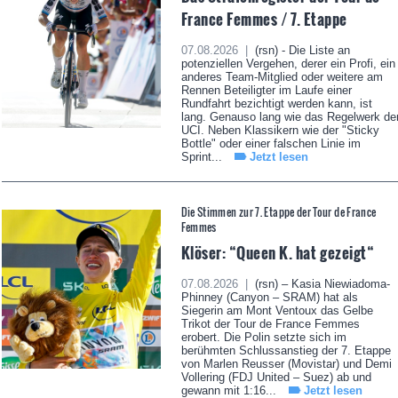
France Femmes / 7. Etappe
07.08.2026 |
(rsn) - Die Liste an
potenziellen Vergehen, derer ein Profi, ein
anderes Team-Mitglied oder weitere am
Rennen Beteiligter im Laufe einer
Rundfahrt bezichtigt werden kann, ist
lang. Genauso lang wie das Regelwerk de
UCI. Neben Klassikern wie der "Sticky
Bottle" oder einer falschen Linie im
Sprint...
Jetzt lesen
Die Stimmen zur 7. Etappe der Tour de France
Femmes
Klöser: “Queen K. hat gezeigt“
07.08.2026 |
(rsn) – Kasia Niewiadoma-
Phinney (Canyon – SRAM) hat als
Siegerin am Mont Ventoux das Gelbe
Trikot der Tour de France Femmes
erobert. Die Polin setzte sich im
berühmten Schlussanstieg der 7. Etappe
von Marlen Reusser (Movistar) und Demi
Vollering (FDJ United – Suez) ab und
gewann mit 1:16...
Jetzt lesen