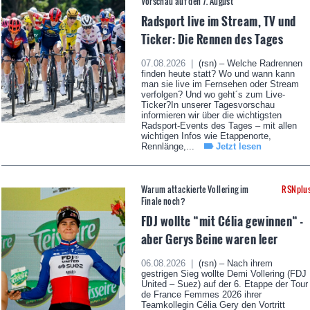
Vorschau auf den 7. August
Radsport live im Stream, TV und
Ticker: Die Rennen des Tages
07.08.2026 |
(rsn) – Welche Radrennen
finden heute statt? Wo und wann kann
man sie live im Fernsehen oder Stream
verfolgen? Und wo geht´s zum Live-
Ticker?In unserer Tagesvorschau
informieren wir über die wichtigsten
Radsport-Events des Tages – mit allen
wichtigen Infos wie Etappenorte,
Rennlänge,...
Jetzt lesen
Warum attackierte Vollering im
RSNplu
Finale noch?
FDJ wollte “mit Célia gewinnen“ -
aber Gerys Beine waren leer
06.08.2026 |
(rsn) – Nach ihrem
gestrigen Sieg wollte Demi Vollering (FDJ
United – Suez) auf der 6. Etappe der Tour
de France Femmes 2026 ihrer
Teamkollegin Célia Gery den Vortritt