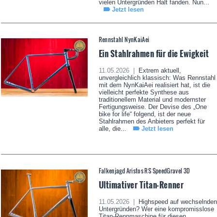
vielen Untergründen Halt fanden. Nun...
Jetzt lesen
Rennstahl NynKaiAei
Ein Stahlrahmen für die Ewigkeit
11.05.2026 |
Extrem aktuell,
unvergleichlich klassisch: Was Rennstahl
mit dem NynKaiAei realisiert hat, ist die
vielleicht perfekte Synthese aus
traditionellem Material und modernster
Fertigungsweise. Der Devise des „One
bike for life“ folgend, ist der neue
Stahlrahmen des Anbieters perfekt für
alle, die...
Jetzt lesen
Falkenjagd Aristos RS SpeedGravel 3D
Ultimativer Titan-Renner
11.05.2026 |
Highspeed auf wechselnden
Untergründen? Wer eine kompromisslose
Titan-Rennmaschine für diesen