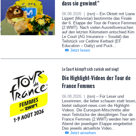
dass sie gewinnt“
06.08.2026 |
(rsn) – Ein Oktett mit Liane
Lippert (Movistar) bestimmte das Finale
der 6. Etappe der Tour de France Femme
(2.WWT). Nach vielen Ausreißversuchen
auf den letzten Kilometern entschied Kim
Le Court (AG Insurance – Soudal) das
Teilstück vor Cedrine Kerbaol (EF
Education – Oatly) und Puck...
Jetzt lesen
Le Court kämpft sich zurück und siegt
Die Highlight-Videos der Tour de
France Femmes
06.08.2026 |
(rsn) – Für Leser und
Leserinnen, die lieber schauen statt lesen
bietet radsport-news.com die Highlight-
Videos. Die Eurosport-Mitschnitte aller
neun Teilstücke der diesjährigen Tour de
France Femmes (2.WWT) werden hier am
Abend der jeweiligen Etappe eingebettet.
Das jeweils aktuellste Video...
Jetzt ansehen