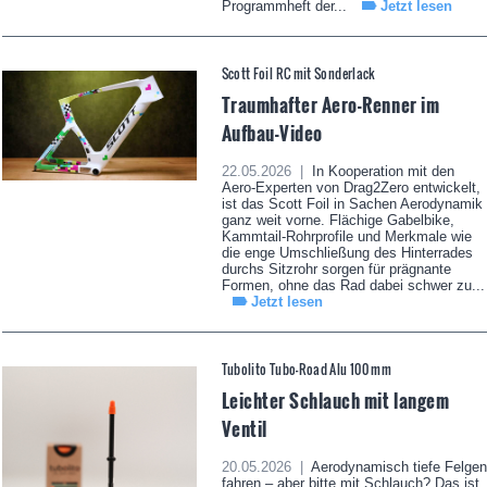
Programmheft der...
Jetzt lesen
Scott Foil RC mit Sonderlack
Traumhafter Aero-Renner im
Aufbau-Video
22.05.2026 |
In Kooperation mit den
Aero-Experten von Drag2Zero entwickelt,
ist das Scott Foil in Sachen Aerodynamik
ganz weit vorne. Flächige Gabelbike,
Kammtail-Rohrprofile und Merkmale wie
die enge Umschließung des Hinterrades
durchs Sitzrohr sorgen für prägnante
Formen, ohne das Rad dabei schwer zu...
Jetzt lesen
Tubolito Tubo-Road Alu 100 mm
Leichter Schlauch mit langem
Ventil
20.05.2026 |
Aerodynamisch tiefe Felgen
fahren – aber bitte mit Schlauch? Das ist