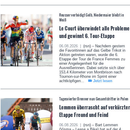
Reusser verteidigt Gelb, Niedermaier bleibt in
Weiß
Le Court überwindet alle Probleme
und gewinnt 6. Tour-Etappe
06.08.2026 |
(rsn) – Nachdem gestern
die Favoritinnen auf das Gelbe Trikot in
Aktion getreten waren, wurde die 6.
Etappe der Tour de France Femmes zu
einer Angelegenheit für die
Ausreißerinnen. Dabei setzte sich über
153,4 Kilometer von Montbrison nach
Tournon-sur-Rhone im Sprint einer
achtköpfigen...
Jetzt lesen
Tagesvierter Brenner nun Gesamtdritter in Polen
Lemmen überrascht auf verkürzte
Etappe Freund und Feind
06.08.2026 |
(rsn) – Bart Lemmen
(Visma – Lease a Bike) hat auf der 4.