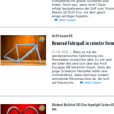
Komplettrad mit großer Sicherheit eine
finden. Doch was, wenn nicht? Dann
erfolgt beispielsweise der Griff zum Vision
Metron 5D ACR Evo, mit dem gleich
einige wichtiger Aspekte...
Jetzt lesen
Arc8 Escapee DB
Rennrad-Fahrspaß in reinster For
21.04.2026 |
Wem es mit der
aerodynamischen Optimierung von
Rennrädern inzwischen alles zu viel wird,
der (oder die) wird sich über das Arc8
Escapee DB bestimmt freuen. Denn der
junge Schweizer Hersteller liefert eine
schnörkellose, dabei durchaus modern
anmutende Rennmaschine ab, die sich
auf klassische...
Jetzt lesen
Bikebeat Maßstab EVO Disc Hyperlight Carbon 4
mm