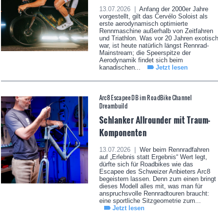
13.07.2026 |
Anfang der 2000er Jahre
vorgestellt, gilt das Cervélo Soloist als
erste aerodynamisch optimierte
Rennmaschine außerhalb von Zeitfahren
und Triathlon. Was vor 20 Jahren exotisc
war, ist heute natürlich längst Rennrad-
Mainstream; die Speerspitze der
Aerodynamik findet sich beim
kanadischen...
Jetzt lesen
Arc8 Escapee DB im RoadBike Channel
Dreambuild
Schlanker Allrounder mit Traum-
Komponenten
13.07.2026 |
Wer beim Rennradfahren
auf „Erlebnis statt Ergebnis“ Wert legt,
dürfte sich für Roadbikes wie das
Escapee des Schweizer Anbieters Arc8
begeistern lassen. Denn zum einen bringt
dieses Modell alles mit, was man für
anspruchsvolle Rennradtouren braucht:
eine sportliche Sitzgeometrie zum...
Jetzt lesen