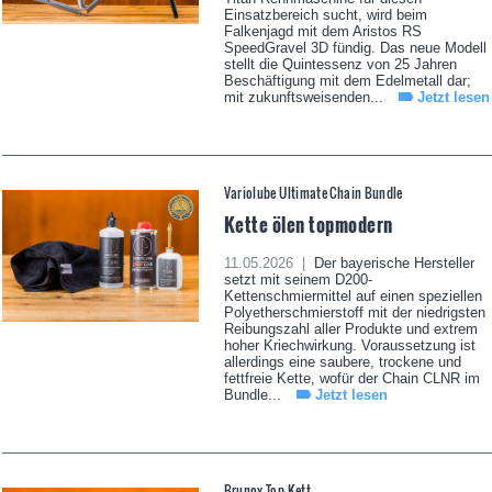
Einsatzbereich sucht, wird beim
Falkenjagd mit dem Aristos RS
SpeedGravel 3D fündig. Das neue Modell
stellt die Quintessenz von 25 Jahren
Beschäftigung mit dem Edelmetall dar;
mit zukunftsweisenden...
Jetzt lesen
Variolube Ultimate Chain Bundle
Kette ölen topmodern
11.05.2026 |
Der bayerische Hersteller
setzt mit seinem D200-
Kettenschmiermittel auf einen speziellen
Polyetherschmierstoff mit der niedrigsten
Reibungszahl aller Produkte und extrem
hoher Kriechwirkung. Voraussetzung ist
allerdings eine saubere, trockene und
fettfreie Kette, wofür der Chain CLNR im
Bundle...
Jetzt lesen
Brunox Top-Kett