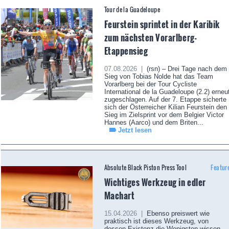
Tour de la Guadeloupe
Feurstein sprintet in der Karibik
zum nächsten Vorarlberg-
Etappensieg
07.08.2026 |
(rsn) – Drei Tage nach dem
Sieg von Tobias Nolde hat das Team
Vorarlberg bei der Tour Cycliste
International de la Guadeloupe (2.2) erneu
zugeschlagen. Auf der 7. Etappe sicherte
sich der Österreicher Kilian Feurstein den
Sieg im Zielsprint vor dem Belgier Victor
Hannes (Aarco) und dem Briten...
Jetzt lesen
Absolute Black Piston Press Tool
Featur
Wichtiges Werkzeug in edler
Machart
15.04.2026 |
Ebenso preiswert wie
praktisch ist dieses Werkzeug, von
dessen Existenz die Wenigsten wissen