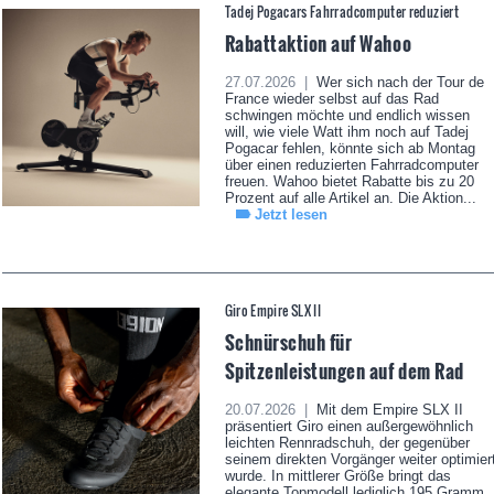
Tadej Pogacars Fahrradcomputer reduziert
Rabattaktion auf Wahoo
27.07.2026 |
Wer sich nach der Tour de
France wieder selbst auf das Rad
schwingen möchte und endlich wissen
will, wie viele Watt ihm noch auf Tadej
Pogacar fehlen, könnte sich ab Montag
über einen reduzierten Fahrradcomputer
freuen. Wahoo bietet Rabatte bis zu 20
Prozent auf alle Artikel an. Die Aktion...
Jetzt lesen
Giro Empire SLX II
Schnürschuh für
Spitzenleistungen auf dem Rad
20.07.2026 |
Mit dem Empire SLX II
präsentiert Giro einen außergewöhnlich
leichten Rennradschuh, der gegenüber
seinem direkten Vorgänger weiter optimier
wurde. In mittlerer Größe bringt das
elegante Topmodell lediglich 195 Gramm