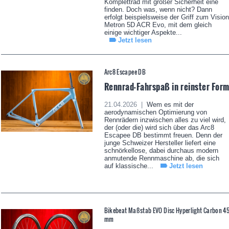
Komplettrad mit großer Sicherheit eine
finden. Doch was, wenn nicht? Dann
erfolgt beispielsweise der Griff zum Vision
Metron 5D ACR Evo, mit dem gleich
einige wichtiger Aspekte...
Jetzt lesen
Arc8 Escapee DB
Rennrad-Fahrspaß in reinster For
21.04.2026 |
Wem es mit der
aerodynamischen Optimierung von
Rennrädern inzwischen alles zu viel wird,
der (oder die) wird sich über das Arc8
Escapee DB bestimmt freuen. Denn der
junge Schweizer Hersteller liefert eine
schnörkellose, dabei durchaus modern
anmutende Rennmaschine ab, die sich
auf klassische...
Jetzt lesen
Bikebeat Maßstab EVO Disc Hyperlight Carbon 4
mm