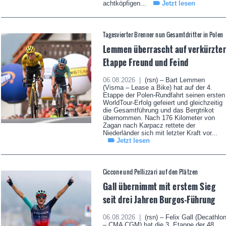
achtköpfigen...
Jetzt lesen
Tagesvierter Brenner nun Gesamtdritter in Polen
Lemmen überrascht auf verkürzte
Etappe Freund und Feind
06.08.2026 |
(rsn) – Bart Lemmen
(Visma – Lease a Bike) hat auf der 4.
Etappe der Polen-Rundfahrt seinen ersten
WorldTour-Erfolg gefeiert und gleichzeitig
die Gesamtführung und das Bergtrikot
übernommen. Nach 176 Kilometer von
Zagan nach Karpacz rettete der
Niederländer sich mit letzter Kraft vor...
Jetzt lesen
Ciccone und Pellizzari auf den Plätzen
Gall übernimmt mit erstem Sieg
seit drei Jahren Burgos-Führung
06.08.2026 |
(rsn) – Felix Gall (Decathlo
– CMA CGM) hat die 3. Etappe der 48.