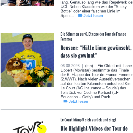
lang. Genauso lang wie das Regelwerk de
UCI. Neben Klassikern wie der "Sticky
Bottle" oder einer falschen Linie im
Sprint...
Jetzt lesen
Die Stimmen zur 6. Etappe der Tour de France
Femmes
Reusser: “Hätte Liane gewünscht,
dass sie gewinnt“
06.08.2026 |
(rsn) – Ein Oktett mit Liane
Lippert (Movistar) bestimmte das Finale
der 6. Etappe der Tour de France Femme
(2.WWT). Nach vielen Ausreißversuchen
auf den letzten Kilometern entschied Kim
Le Court (AG Insurance – Soudal) das
Teilstück vor Cedrine Kerbaol (EF
Education – Oatly) und Puck...
Jetzt lesen
Le Court kämpft sich zurück und siegt
Die Highlight-Videos der Tour de