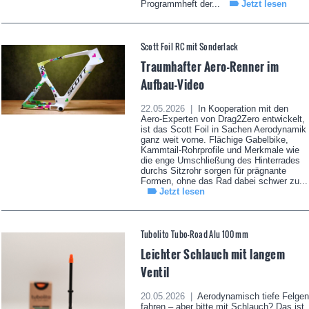
Programmheft der...
Jetzt lesen
Scott Foil RC mit Sonderlack
Traumhafter Aero-Renner im
Aufbau-Video
22.05.2026 |
In Kooperation mit den
Aero-Experten von Drag2Zero entwickelt,
ist das Scott Foil in Sachen Aerodynamik
ganz weit vorne. Flächige Gabelbike,
Kammtail-Rohrprofile und Merkmale wie
die enge Umschließung des Hinterrades
durchs Sitzrohr sorgen für prägnante
Formen, ohne das Rad dabei schwer zu...
Jetzt lesen
Tubolito Tubo-Road Alu 100 mm
Leichter Schlauch mit langem
Ventil
20.05.2026 |
Aerodynamisch tiefe Felgen
fahren – aber bitte mit Schlauch? Das ist