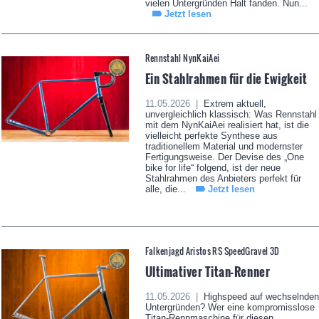
vielen Untergründen Halt fanden. Nun...
Jetzt lesen
Rennstahl NynKaiAei
Ein Stahlrahmen für die Ewigkeit
11.05.2026 |
Extrem aktuell,
unvergleichlich klassisch: Was Rennstahl
mit dem NynKaiAei realisiert hat, ist die
vielleicht perfekte Synthese aus
traditionellem Material und modernster
Fertigungsweise. Der Devise des „One
bike for life“ folgend, ist der neue
Stahlrahmen des Anbieters perfekt für
alle, die...
Jetzt lesen
Falkenjagd Aristos RS SpeedGravel 3D
Ultimativer Titan-Renner
11.05.2026 |
Highspeed auf wechselnden
Untergründen? Wer eine kompromisslose
Titan-Rennmaschine für diesen