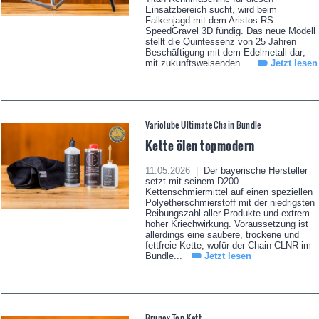
Einsatzbereich sucht, wird beim
Falkenjagd mit dem Aristos RS
SpeedGravel 3D fündig. Das neue Modell
stellt die Quintessenz von 25 Jahren
Beschäftigung mit dem Edelmetall dar;
mit zukunftsweisenden...
Jetzt lesen
Variolube Ultimate Chain Bundle
Kette ölen topmodern
11.05.2026 |
Der bayerische Hersteller
setzt mit seinem D200-
Kettenschmiermittel auf einen speziellen
Polyetherschmierstoff mit der niedrigsten
Reibungszahl aller Produkte und extrem
hoher Kriechwirkung. Voraussetzung ist
allerdings eine saubere, trockene und
fettfreie Kette, wofür der Chain CLNR im
Bundle...
Jetzt lesen
Brunox Top-Kett