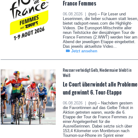
France Femmes
06.08.2026 |
(rsn) – Für Leser und
Leserinnen, die lieber schauen statt lesen
bietet radsport-news.com die Highlight-
Videos. Die Eurosport-Mitschnitte aller
neun Teilstücke der diesjährigen Tour de
France Femmes (2.WWT) werden hier am
Abend der jeweiligen Etappe eingebettet.
Das jeweils aktuellste Video...
Jetzt ansehen
Reusser verteidigt Gelb, Niedermaier bleibt in
Weiß
Le Court überwindet alle Probleme
und gewinnt 6. Tour-Etappe
06.08.2026 |
(rsn) – Nachdem gestern
die Favoritinnen auf das Gelbe Trikot in
Aktion getreten waren, wurde die 6.
Etappe der Tour de France Femmes zu
einer Angelegenheit für die
Ausreißerinnen. Dabei setzte sich über
153,4 Kilometer von Montbrison nach
Tournon-sur-Rhone im Sprint einer