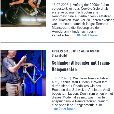
13.07.2026 |
Anfang der 2000er Jahre
vorgestellt, gilt das Cervélo Soloist als
erste aerodynamisch optimierte
Rennmaschine außerhalb von Zeitfahren
und Triathlon. Was vor 20 Jahren exotisc
war, ist heute natürlich längst Rennrad-
Mainstream; die Speerspitze der
Aerodynamik findet sich beim
kanadischen...
Jetzt lesen
Arc8 Escapee DB im RoadBike Channel
Dreambuild
Schlanker Allrounder mit Traum-
Komponenten
13.07.2026 |
Wer beim Rennradfahren
auf „Erlebnis statt Ergebnis“ Wert legt,
dürfte sich für Roadbikes wie das
Escapee des Schweizer Anbieters Arc8
begeistern lassen. Denn zum einen bringt
dieses Modell alles mit, was man für
anspruchsvolle Rennradtouren braucht:
eine sportliche Sitzgeometrie zum...
Jetzt lesen