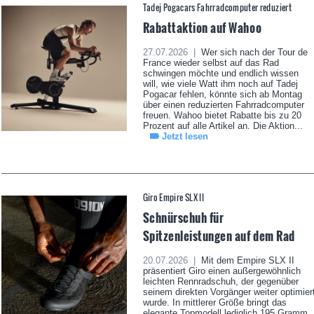
Tadej Pogacars Fahrradcomputer reduziert
Rabattaktion auf Wahoo
27.07.2026 |
Wer sich nach der Tour de
France wieder selbst auf das Rad
schwingen möchte und endlich wissen
will, wie viele Watt ihm noch auf Tadej
Pogacar fehlen, könnte sich ab Montag
über einen reduzierten Fahrradcomputer
freuen. Wahoo bietet Rabatte bis zu 20
Prozent auf alle Artikel an. Die Aktion...
Jetzt lesen
Giro Empire SLX II
Schnürschuh für
Spitzenleistungen auf dem Rad
20.07.2026 |
Mit dem Empire SLX II
präsentiert Giro einen außergewöhnlich
leichten Rennradschuh, der gegenüber
seinem direkten Vorgänger weiter optimier
wurde. In mittlerer Größe bringt das
elegante Topmodell lediglich 195 Gramm