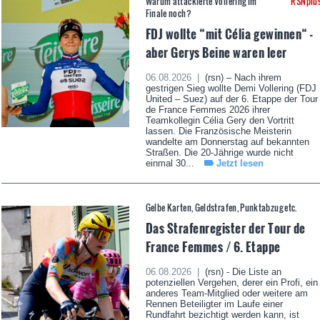
Warum attackierte Vollering im
RSNplu
Finale noch?
FDJ wollte “mit Célia gewinnen“ -
aber Gerys Beine waren leer
06.08.2026 |
(rsn) – Nach ihrem
gestrigen Sieg wollte Demi Vollering (FDJ
United – Suez) auf der 6. Etappe der Tour
de France Femmes 2026 ihrer
Teamkollegin Célia Gery den Vortritt
lassen. Die Französische Meisterin
wandelte am Donnerstag auf bekannten
Straßen. Die 20-Jährige wurde nicht
einmal 30...
Jetzt lesen
Gelbe Karten, Geldstrafen, Punktabzug etc.
Das Strafenregister der Tour de
France Femmes / 6. Etappe
06.08.2026 |
(rsn) - Die Liste an
potenziellen Vergehen, derer ein Profi, ein
anderes Team-Mitglied oder weitere am
Rennen Beteiligter im Laufe einer
Rundfahrt bezichtigt werden kann, ist