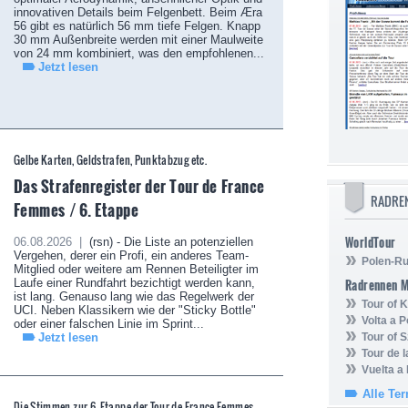
innovativen Details beim Felgenbett. Beim Æra
56 gibt es natürlich 56 mm tiefe Felgen. Knapp
30 mm Außenbreite werden mit einer Maulweite
von 24 mm kombiniert, was den empfohlenen...
Jetzt lesen
Gelbe Karten, Geldstrafen, Punktabzug etc.
Das Strafenregister der Tour de France
RADRE
Femmes / 6. Etappe
WorldTour
06.08.2026 |
(rsn) - Die Liste an potenziellen
Vergehen, derer ein Profi, ein anderes Team-
Polen-Ru
Mitglied oder weitere am Rennen Beteiligter im
Laufe einer Rundfahrt bezichtigt werden kann,
Radrennen 
ist lang. Genauso lang wie das Regelwerk der
Tour of
UCI. Neben Klassikern wie der "Sticky Bottle"
Volta a P
oder einer falschen Linie im Sprint...
Jetzt lesen
Tour of 
Tour de 
Vuelta a
Alle Te
Die Stimmen zur 6. Etappe der Tour de France Femmes