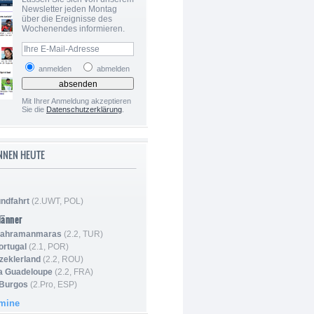
Newsletter jeden Montag
über die Ereignisse des
Wochenendes informieren.
anmelden
abmelden
Mit Ihrer Anmeldung akzeptieren
Sie die
Datenschutzerklärung
.
NNEN HEUTE
ndfahrt
(2.UWT, POL)
Männer
 Kahramanmaras
(2.2, TUR)
ortugal
(2.1, POR)
Szeklerland
(2.2, ROU)
la Guadeloupe
(2.2, FRA)
 Burgos
(2.Pro, ESP)
rmine