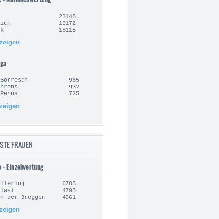
lgien 23148
nkreich 19172
nemark 18115
nzeigen
iga
an Borresch 965
e Behrens 932
sto Penna 725
nzeigen
STE FRAUEN
e - Einzelwertung
 Vollering 6705
la Blasi 4793
an der Breggen 4561
nzeigen