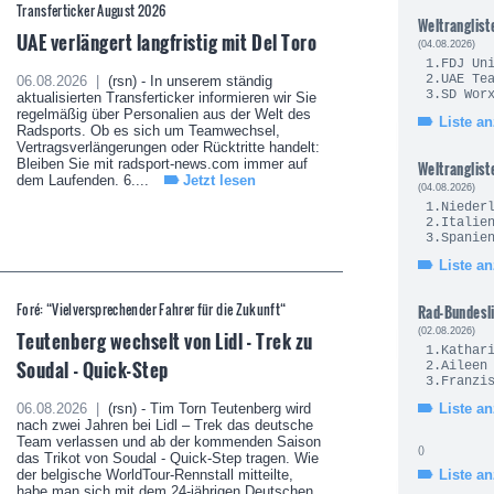
Transferticker August 2026
Weltranglist
UAE verlängert langfristig mit Del Toro
(04.08.2026)
1.FDJ U
2.UAE 
06.08.2026 |
(rsn) - In unserem ständig
3.SD Wo
aktualisierten Transferticker informieren wir Sie
regelmäßig über Personalien aus der Welt des
Liste a
Radsports. Ob es sich um Teamwechsel,
Vertragsverlängerungen oder Rücktritte handelt:
Bleiben Sie mit radsport-news.com immer auf
Weltranglist
dem Laufenden. 6....
Jetzt lesen
(04.08.2026)
1.Nie
2.It
3.Sp
Liste a
Foré: “Vielversprechender Fahrer für die Zukunft“
Rad-Bundesl
(02.08.2026)
Teutenberg wechselt von Lidl - Trek zu
1.Kath
Soudal - Quick-Step
2.Ailee
3.Fran
06.08.2026 |
(rsn) - Tim Torn Teutenberg wird
Liste a
nach zwei Jahren bei Lidl – Trek das deutsche
Team verlassen und ab der kommenden Saison
()
das Trikot von Soudal - Quick-Step tragen. Wie
der belgische WorldTour-Rennstall mitteilte,
Liste a
habe man sich mit dem 24-jährigen Deutschen