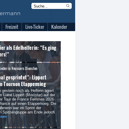
Freizeit
Live-Ticker
Kalender
er als Edelhelferin: “Es ging
ers!“
eder in Reussers Diensten
eal gesprintet“: Lippert
in Tournon Etappensieg
 gestern noch als Helferin agiert
m Liane Lippert (Movistar) auf der
der Tour de France Femmes 2026
Chance auf einen Etappensieg. Die
fenerin war im Sprint der
en Spitzengruppe am Ende jedoch
esen