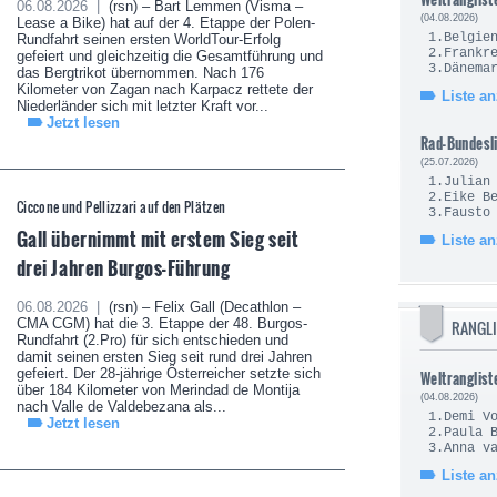
06.08.2026 |
(rsn) – Bart Lemmen (Visma –
(04.08.2026)
Lease a Bike) hat auf der 4. Etappe der Polen-
1.Be
Rundfahrt seinen ersten WorldTour-Erfolg
2.Fra
gefeiert und gleichzeitig die Gesamtführung und
3.Dä
das Bergtrikot übernommen. Nach 176
Kilometer von Zagan nach Karpacz rettete der
Liste a
Niederländer sich mit letzter Kraft vor...
Jetzt lesen
Rad-Bundesl
(25.07.2026)
1.Juli
2.Eik
Ciccone und Pellizzari auf den Plätzen
3.Fau
Gall übernimmt mit erstem Sieg seit
Liste a
drei Jahren Burgos-Führung
06.08.2026 |
(rsn) – Felix Gall (Decathlon –
CMA CGM) hat die 3. Etappe der 48. Burgos-
RANGLI
Rundfahrt (2.Pro) für sich entschieden und
damit seinen ersten Sieg seit rund drei Jahren
gefeiert. Der 28-jährige Österreicher setzte sich
Weltranglist
über 184 Kilometer von Merindad de Montija
(04.08.2026)
nach Valle de Valdebezana als...
1.Demi
Jetzt lesen
2.Pau
3.Anna v
Liste a