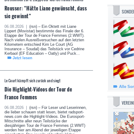
Reusser: “Hätte Liane gewünscht, dass
SONDE
sie gewinnt“
06.08.2026 |
(rsn) – Ein Oktett mit Liane
Lippert (Movistar) bestimmte das Finale der 6.
Etappe der Tour de France Femmes (2.WWT).
Nach vielen Ausreißversuchen auf den letzten
Kilometern entschied Kim Le Court (AG
Insurance – Soudal) das Teilstück vor Cedrine
Kerbaol (EF Education – Oatly) und Puck...
Jetzt lesen
Le Court kämpft sich zurück und siegt
Alle So
Die Highlight-Videos der Tour de
France Femmes
VEREIN
06.08.2026 |
(rsn) – Für Leser und Leserinnen,
die lieber schauen statt lesen, bietet radsport-
news.com die Highlight-Videos. Die Eurosport-
Mitschnitte aller neun Teilstücke der
diesjährigen Tour de France Femmes (2.WWT)
werden hier am Abend der jeweiligen Etappe