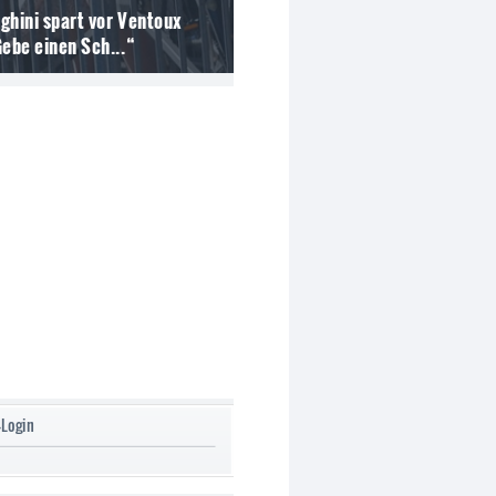
ghini spart vor Ventoux
Gebe einen Sch...“
-Login