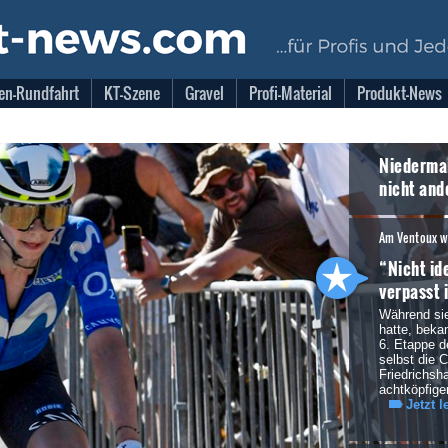
en-Rundfahrt
KT-Szene
Gravel
Profi-Material
Produkt-News
Niedermai
nicht and
Am Ventoux wi
“Nicht id
verpasst 
Während sie
hatte, beka
6. Etappe 
selbst die 
Friedrichsha
achtköpfig
Jetzt l