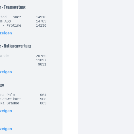
e - Teamwertung
nited - Suez 14916
Team ADQ 14783
rx - Protime 14130
nzeigen
e - Nationenwertung
derlande 20785
alien 11097
anien 9831
nzeigen
iga
arina Palm 964
n Schweikart 908
ziska Brauße 803
nzeigen
nzeigen