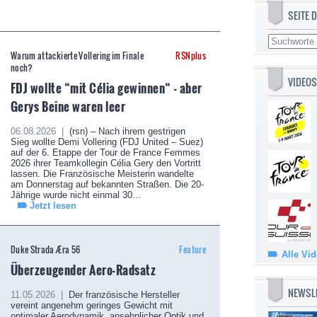
SEITE
Warum attackierte Vollering im Finale
RSNplus
noch?
VIDEOS
FDJ wollte “mit Célia gewinnen“ - aber
Gerys Beine waren leer
06.08.2026 |
(rsn) – Nach ihrem gestrigen
Sieg wollte Demi Vollering (FDJ United – Suez)
auf der 6. Etappe der Tour de France Femmes
2026 ihrer Teamkollegin Célia Gery den Vortritt
lassen. Die Französische Meisterin wandelte
am Donnerstag auf bekannten Straßen. Die 20-
Jährige wurde nicht einmal 30...
Jetzt lesen
Duke Strada Æra 56
Feature
Alle Vi
Überzeugender Aero-Radsatz
NEWSL
11.05.2026 |
Der französische Hersteller
vereint angenehm geringes Gewicht mit
optimaler Aerodynamik, ansehnlicher Optik und