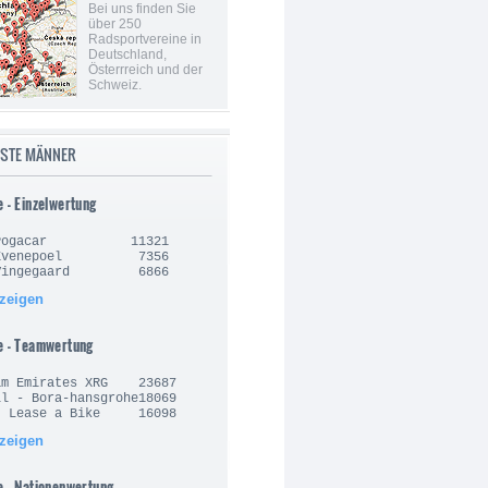
Bei uns finden Sie
über 250
Radsportvereine in
Deutschland,
Österrreich und der
Schweiz.
ISTE MÄNNER
e - Einzelwertung
j Pogacar 11321
o Evenepoel 7356
 Vingegaard 6866
nzeigen
e - Teamwertung
am Emirates XRG 23687
l - Bora-hansgrohe18069
- Lease a Bike 16098
nzeigen
e - Nationenwertung