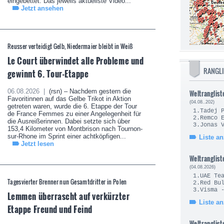
eingebettet. Das jeweils aktuellste Video...
Jetzt ansehen
Reusser verteidigt Gelb, Niedermaier bleibt in Weiß
Le Court überwindet alle Probleme und
RANGL
gewinnt 6. Tour-Etappe
06.08.2026 |
(rsn) – Nachdem gestern die
Weltranglist
Favoritinnen auf das Gelbe Trikot in Aktion
(04.08..202)
getreten waren, wurde die 6. Etappe der Tour
1.Tade
de France Femmes zu einer Angelegenheit für
2.Remc
die Ausreißerinnen. Dabei setzte sich über
3.Jonas
153,4 Kilometer von Montbrison nach Tournon-
sur-Rhone im Sprint einer achtköpfigen...
Liste a
Jetzt lesen
Weltranglist
(04.08.2026)
1.UAE Te
Tagesvierter Brenner nun Gesamtdritter in Polen
2.Red Bul
3.Visma 
Lemmen überrascht auf verkürzter
Liste a
Etappe Freund und Feind
Weltranglist