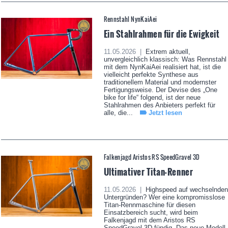
Rennstahl NynKaiAei
Ein Stahlrahmen für die Ewigkeit
11.05.2026 |
Extrem aktuell,
unvergleichlich klassisch: Was Rennstahl
mit dem NynKaiAei realisiert hat, ist die
vielleicht perfekte Synthese aus
traditionellem Material und modernster
Fertigungsweise. Der Devise des „One
bike for life“ folgend, ist der neue
Stahlrahmen des Anbieters perfekt für
alle, die...
Jetzt lesen
Falkenjagd Aristos RS SpeedGravel 3D
Ultimativer Titan-Renner
11.05.2026 |
Highspeed auf wechselnden
Untergründen? Wer eine kompromisslose
Titan-Rennmaschine für diesen
Einsatzbereich sucht, wird beim
Falkenjagd mit dem Aristos RS
SpeedGravel 3D fündig. Das neue Modell