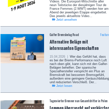
Videos. Die Eurosport-Mitschnitte aller
neun Teilstücke der diesjährigen Tour de
France Femmes (2.WWT) werden hier am
Abend der jeweiligen Etappe eingebettet.
Das jeweils aktuellste Video...
Jetzt ansehen
Galfer Bremsbelag Road
Featur
Alternative Beläge mit
interessanten Eigenschaften
15.04.2026 |
Wer das Gefühl hat, dass
es bei der Brems-Performance noch Luft
nach oben gibt, kann sich mit den Galfer-
Belägen behelfen. Der spanische
Spezialhersteller verspricht ein Plus an
Bremskraft bei besserem Bremsgefühl,
außerdem eine geringere Geräuschbildung
und reduzierten Verschleiß. Der...
Jetzt lesen
Tagesvierter Brenner nun Gesamtdritter in Polen
Lemmen überrascht auf verkürzte