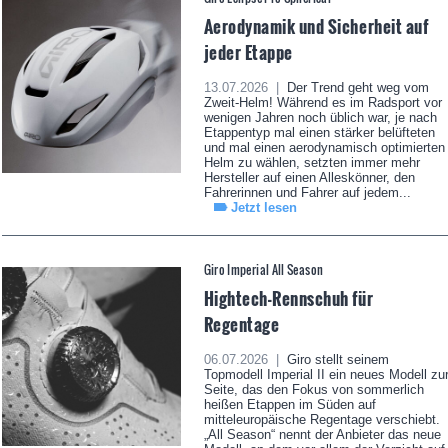
Aerodynamik und Sicherheit auf
jeder Etappe
13.07.2026 |
Der Trend geht weg vom
Zweit-Helm! Während es im Radsport vor
wenigen Jahren noch üblich war, je nach
Etappentyp mal einen stärker belüfteten
und mal einen aerodynamisch optimierten
Helm zu wählen, setzten immer mehr
Hersteller auf einen Alleskönner, den
Fahrerinnen und Fahrer auf jedem...
Jetzt lesen
Giro Imperial All Season
Hightech-Rennschuh für
Regentage
06.07.2026 |
Giro stellt seinem
Topmodell Imperial II ein neues Modell zu
Seite, das den Fokus von sommerlich
heißen Etappen im Süden auf
mitteleuropäische Regentage verschiebt.
„All Season“ nennt der Anbieter das neue