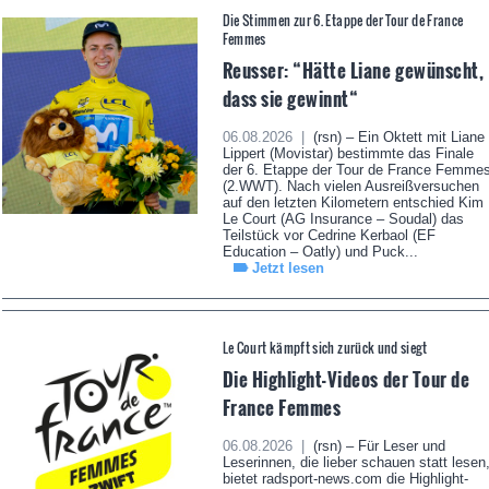
Die Stimmen zur 6. Etappe der Tour de France
Femmes
Reusser: “Hätte Liane gewünscht,
dass sie gewinnt“
06.08.2026 |
(rsn) – Ein Oktett mit Liane
Lippert (Movistar) bestimmte das Finale
der 6. Etappe der Tour de France Femme
(2.WWT). Nach vielen Ausreißversuchen
auf den letzten Kilometern entschied Kim
Le Court (AG Insurance – Soudal) das
Teilstück vor Cedrine Kerbaol (EF
Education – Oatly) und Puck...
Jetzt lesen
Le Court kämpft sich zurück und siegt
Die Highlight-Videos der Tour de
France Femmes
06.08.2026 |
(rsn) – Für Leser und
Leserinnen, die lieber schauen statt lesen
bietet radsport-news.com die Highlight-