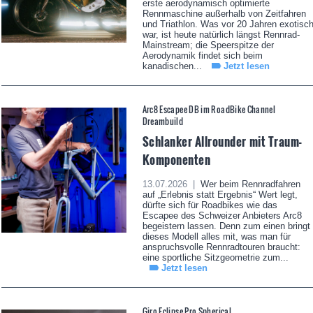
erste aerodynamisch optimierte
Rennmaschine außerhalb von Zeitfahren
und Triathlon. Was vor 20 Jahren exotisc
war, ist heute natürlich längst Rennrad-
Mainstream; die Speerspitze der
Aerodynamik findet sich beim
kanadischen...
Jetzt lesen
Arc8 Escapee DB im RoadBike Channel
Dreambuild
Schlanker Allrounder mit Traum-
Komponenten
13.07.2026 |
Wer beim Rennradfahren
auf „Erlebnis statt Ergebnis“ Wert legt,
dürfte sich für Roadbikes wie das
Escapee des Schweizer Anbieters Arc8
begeistern lassen. Denn zum einen bringt
dieses Modell alles mit, was man für
anspruchsvolle Rennradtouren braucht:
eine sportliche Sitzgeometrie zum...
Jetzt lesen
Giro Eclipse Pro Spherical