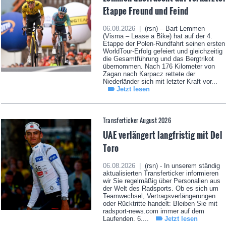
Etappe Freund und Feind
06.08.2026 |
(rsn) – Bart Lemmen
(Visma – Lease a Bike) hat auf der 4.
Etappe der Polen-Rundfahrt seinen ersten
WorldTour-Erfolg gefeiert und gleichzeitig
die Gesamtführung und das Bergtrikot
übernommen. Nach 176 Kilometer von
Zagan nach Karpacz rettete der
Niederländer sich mit letzter Kraft vor...
Jetzt lesen
Transferticker August 2026
UAE verlängert langfristig mit Del
Toro
06.08.2026 |
(rsn) - In unserem ständig
aktualisierten Transferticker informieren
wir Sie regelmäßig über Personalien aus
der Welt des Radsports. Ob es sich um
Teamwechsel, Vertragsverlängerungen
oder Rücktritte handelt: Bleiben Sie mit
radsport-news.com immer auf dem
Laufenden. 6....
Jetzt lesen