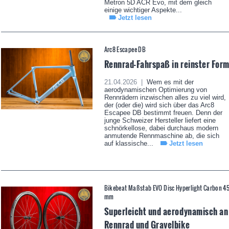
Metron 5D ACR Evo, mit dem gleich
einige wichtiger Aspekte...
Jetzt lesen
Arc8 Escapee DB
Rennrad-Fahrspaß in reinster For
21.04.2026 |
Wem es mit der
aerodynamischen Optimierung von
Rennrädern inzwischen alles zu viel wird,
der (oder die) wird sich über das Arc8
Escapee DB bestimmt freuen. Denn der
junge Schweizer Hersteller liefert eine
schnörkellose, dabei durchaus modern
anmutende Rennmaschine ab, die sich
auf klassische...
Jetzt lesen
Bikebeat Maßstab EVO Disc Hyperlight Carbon 4
mm
Superleicht und aerodynamisch an
Rennrad und Gravelbike