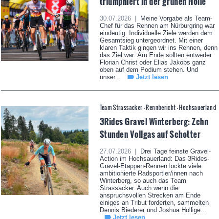
triumphiert in der grünen Hölle
30.07.2026 |
Meine Vorgabe als Team-
Chef für das Rennen am Nürburgring war
eindeutig: Individuelle Ziele werden dem
Gesamtsieg untergeordnet. Mit einer
klaren Taktik gingen wir ins Rennen, denn
das Ziel war: Am Ende sollten entweder
Florian Christ oder Elias Jakobs ganz
oben auf dem Podium stehen. Und
unser...
Jetzt lesen
Team Strassacker - Rennbericht - Hochsauerland
3Rides Gravel Winterberg: Zehn
Stunden Vollgas auf Schotter
27.07.2026 |
Drei Tage feinste Gravel-
Action im Hochsauerland: Das 3Rides-
Gravel-Etappen-Rennen lockte viele
ambitionierte Radsportler/innen nach
Winterberg, so auch das Team
Strassacker. Auch wenn die
anspruchsvollen Strecken am Ende
einiges an Tribut forderten, sammelten
Dennis Biederer und Joshua Höllige...
Jetzt lesen