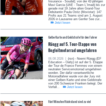
Insurance - Soudal); von der 42-jährigen
Mavi Garcia (UAE - Team L´Imad) bis zur
gerade mal 19 Jahre alten Grand-Tour
Debütantin Paula Ostiz (Movistar): 147
Profis aus 21 Teams sind am 1. August
2026 in Lausanne am Genfer See zur...
Jetzt lesen
Gelbe Karte und Geldstrafe für den Fahrer
Rüegg auf 5. Tour-Etappe von
Begleitmotorrad umgefahren
06.08.2026 |
(rsn) - Noemi Rüegg (EF
Education – Oatly) ist auf der 5. Etappe
der Tour de France Femmes von einem
neutralen Servicemotorrad umgefahren
worden. Der dafür verantwortliche
Motorradfahrer wurde von der Jury mit
einer Gelben Karte und eine Geldstrafe
von 200 Schweizer Franken belegt. Der
Vorfall...
Jetzt lesen
Fünf Minuten Rückstand sind zu viel