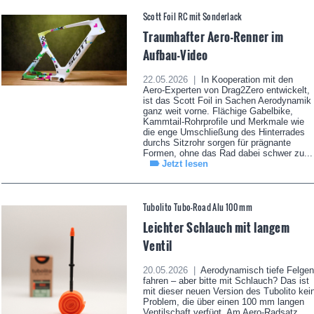
Scott Foil RC mit Sonderlack
Traumhafter Aero-Renner im
Aufbau-Video
22.05.2026 |
In Kooperation mit den
Aero-Experten von Drag2Zero entwickelt,
ist das Scott Foil in Sachen Aerodynamik
ganz weit vorne. Flächige Gabelbike,
Kammtail-Rohrprofile und Merkmale wie
die enge Umschließung des Hinterrades
durchs Sitzrohr sorgen für prägnante
Formen, ohne das Rad dabei schwer zu...
Jetzt lesen
Tubolito Tubo-Road Alu 100 mm
Leichter Schlauch mit langem
Ventil
20.05.2026 |
Aerodynamisch tiefe Felgen
fahren – aber bitte mit Schlauch? Das ist
mit dieser neuen Version des Tubolito kei
Problem, die über einen 100 mm langen
Ventilschaft verfügt. Am Aero-Radsatz