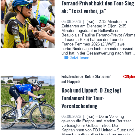
Ferrand-Prévot hakt den Tour-Sieg
ab: “Es ist vorbei, ja“
05.08.2026 |
(rsn) – 2:13 Minuten im
Zeitfahren am Dienstag in Dijon, 2:35
Minuten tagsdrauf in Belleville-en-
Beaujolais: Pauline Ferrand-Prévot (Vism
– Lease a Bike) hat bei der Tour de
France Femmes 2026 (2.WWT) zwei
herbe Niederlagen hintereinander kassiert
und hat in der Gesamtwertung nach fünf...
Jetzt lesen
Entscheidende ´Relais-Stationen´
RSNplu
auf Etappe 5
Koch und Lippert: D-Zug legt
Fundament für Tour-
Vorentscheidung
05.08.2026 |
(rsn) – Demi Vollering
gewann die Etappe und Marlen Reusser
verteidigte ihr Gelbes Trikot. Die
Kapitäninnen von FDJ United – Suez und
Movistar hatten allen Grund zur Freude