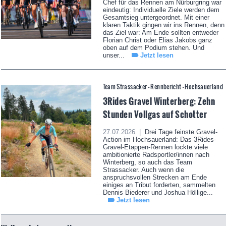
Chef für das Rennen am Nürburgring war
eindeutig: Individuelle Ziele werden dem
Gesamtsieg untergeordnet. Mit einer
klaren Taktik gingen wir ins Rennen, denn
das Ziel war: Am Ende sollten entweder
Florian Christ oder Elias Jakobs ganz
oben auf dem Podium stehen. Und
unser...
Jetzt lesen
Team Strassacker - Rennbericht - Hochsauerland
3Rides Gravel Winterberg: Zehn
Stunden Vollgas auf Schotter
27.07.2026 |
Drei Tage feinste Gravel-
Action im Hochsauerland: Das 3Rides-
Gravel-Etappen-Rennen lockte viele
ambitionierte Radsportler/innen nach
Winterberg, so auch das Team
Strassacker. Auch wenn die
anspruchsvollen Strecken am Ende
einiges an Tribut forderten, sammelten
Dennis Biederer und Joshua Höllige...
Jetzt lesen