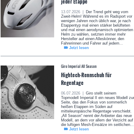
jeder Etappe
13.07.2026 |
Der Trend geht weg vom
Zweit-Helm! Während es im Radsport vor
wenigen Jahren noch üblich war, je nach
Etappentyp mal einen stärker belüfteten
und mal einen aerodynamisch optimierten
Helm zu wählen, setzten immer mehr
Hersteller auf einen Alleskönner, den
Fahrerinnen und Fahrer auf jedem...
Jetzt lesen
Giro Imperial All Season
Hightech-Rennschuh für
Regentage
06.07.2026 |
Giro stellt seinem
Topmodell Imperial II ein neues Modell zu
Seite, das den Fokus von sommerlich
heißen Etappen im Süden auf
mitteleuropäische Regentage verschiebt.
„All Season“ nennt der Anbieter das neue
Modell, an dem vor allem der Verzicht auf
die luftigen Mesh-Einsätze im seitlichen...
Jetzt lesen