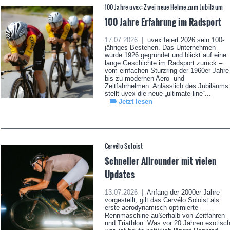
100 Jahre uvex: Zwei neue Helme zum Jubiläum
100 Jahre Erfahrung im Radsport
17.07.2026 |
uvex feiert 2026 sein 100-
jähriges Bestehen. Das Unternehmen
wurde 1926 gegründet und blickt auf eine
lange Geschichte im Radsport zurück –
vom einfachen Sturzring der 1960er-Jahre
bis zu modernen Aero- und
Zeitfahrhelmen. Anlässlich des Jubiläums
stellt uvex die neue „ultimate line“...
Jetzt lesen
Cervélo Soloist
Schneller Allrounder mit vielen
Updates
13.07.2026 |
Anfang der 2000er Jahre
vorgestellt, gilt das Cervélo Soloist als
erste aerodynamisch optimierte
Rennmaschine außerhalb von Zeitfahren
und Triathlon. Was vor 20 Jahren exotisc