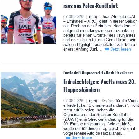
raus aus Polen-Rundfahrt
07.08.2026 |
(rsn) – Joao Almeida (UAE
– Emirates – XRG) klebt in dieser Saison
das Pech an den Schuhen. Nachdem er
aufgrund einer langwierigen Erkrankung
bereits für einen Großteil des Frühjahres
und damit auch für den Giro d’Italia, sein
Saison-Highlight, ausgefallen war, kehrte
er erst Anfang Juni...
Jetzt lesen
Puerto de El Duque ersetzt Alto de Hazallanas
Erdrutschfolgen: Vuelta muss 20.
Etappe abändern
07.08.2026 |
(rsn) – Da “die für die Vuelt
erforderlichen Sicherheitsstandards“, nicht
mehr erfüllt seien, haben die
Organisatoren der Spanien-Rundfahrt
(2.UWT) eine Streckenänderung für die
20. Etappe angekündigt. Wie es hieß,
werde der für diesen Tag gleich zweimal
vorgesehene Alto de Hazallanas...
Jetzt lesen