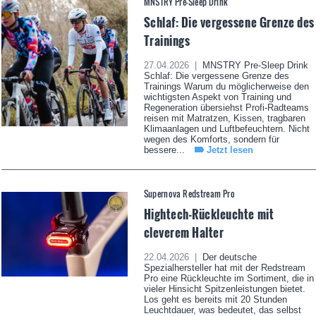
MNSTRY Pre-Sleep Drink
Schlaf: Die vergessene Grenze des
Trainings
27.04.2026 |
MNSTRY Pre-Sleep Drink
Schlaf: Die vergessene Grenze des
Trainings Warum du möglicherweise den
wichtigsten Aspekt von Training und
Regeneration übersiehst Profi-Radteams
reisen mit Matratzen, Kissen, tragbaren
Klimaanlagen und Luftbefeuchtern. Nicht
wegen des Komforts, sondern für
bessere...
Jetzt lesen
Supernova Redstream Pro
Hightech-Rückleuchte mit
cleverem Halter
22.04.2026 |
Der deutsche
Spezialhersteller hat mit der Redstream
Pro eine Rückleuchte im Sortiment, die in
vieler Hinsicht Spitzenleistungen bietet.
Los geht es bereits mit 20 Stunden
Leuchtdauer, was bedeutet, das selbst