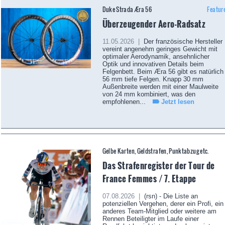
Duke Strada Æra 56
Featur
Überzeugender Aero-Radsatz
11.05.2026 |
Der französische Hersteller
vereint angenehm geringes Gewicht mit
optimaler Aerodynamik, ansehnlicher
Optik und innovativen Details beim
Felgenbett. Beim Æra 56 gibt es natürlich
56 mm tiefe Felgen. Knapp 30 mm
Außenbreite werden mit einer Maulweite
von 24 mm kombiniert, was den
empfohlenen...
Jetzt lesen
Gelbe Karten, Geldstrafen, Punktabzug etc.
Das Strafenregister der Tour de
France Femmes / 7. Etappe
07.08.2026 |
(rsn) - Die Liste an
potenziellen Vergehen, derer ein Profi, ein
anderes Team-Mitglied oder weitere am
Rennen Beteiligter im Laufe einer