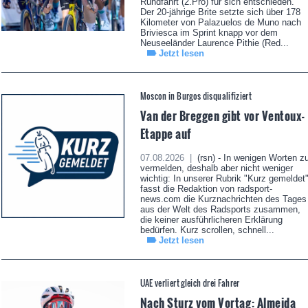
Rundfahrt (2.Pro) für sich entschieden.
Der 20-jährige Brite setzte sich über 178
Kilometer von Palazuelos de Muno nach
Briviesca im Sprint knapp vor dem
Neuseeländer Laurence Pithie (Red...
Jetzt lesen
Moscon in Burgos disqualifiziert
Van der Breggen gibt vor Ventoux-
Etappe auf
07.08.2026 |
(rsn) - In wenigen Worten z
vermelden, deshalb aber nicht weniger
wichtig: In unserer Rubrik "Kurz gemeldet
fasst die Redaktion von radsport-
news.com die Kurznachrichten des Tages
aus der Welt des Radsports zusammen,
die keiner ausführlicheren Erklärung
bedürfen. Kurz scrollen, schnell...
Jetzt lesen
UAE verliert gleich drei Fahrer
Nach Sturz vom Vortag: Almeida