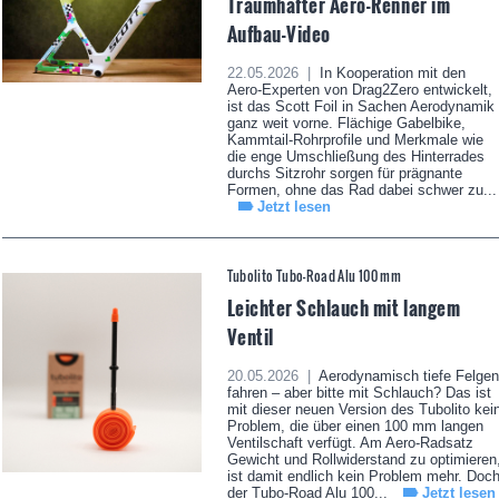
Traumhafter Aero-Renner im
Aufbau-Video
22.05.2026 |
In Kooperation mit den
Aero-Experten von Drag2Zero entwickelt,
ist das Scott Foil in Sachen Aerodynamik
ganz weit vorne. Flächige Gabelbike,
Kammtail-Rohrprofile und Merkmale wie
die enge Umschließung des Hinterrades
durchs Sitzrohr sorgen für prägnante
Formen, ohne das Rad dabei schwer zu...
Jetzt lesen
Tubolito Tubo-Road Alu 100 mm
Leichter Schlauch mit langem
Ventil
20.05.2026 |
Aerodynamisch tiefe Felgen
fahren – aber bitte mit Schlauch? Das ist
mit dieser neuen Version des Tubolito kei
Problem, die über einen 100 mm langen
Ventilschaft verfügt. Am Aero-Radsatz
Gewicht und Rollwiderstand zu optimieren
ist damit endlich kein Problem mehr. Doc
der Tubo-Road Alu 100...
Jetzt lesen