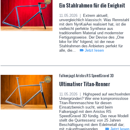
Ein Stahlrahmen für die Ewigkeit
11.05.2026 |
Extrem aktuell,
unvergleichlich klassisch: Was Rennstahl
mit dem NynKaiAei realisiert hat, ist die
vielleicht perfekte Synthese aus
traditionellem Material und modernster
Fertigungsweise. Der Devise des „One
bike for life“ folgend, ist der neue
Stahlrahmen des Anbieters perfekt für
alle, die...
Jetzt lesen
Falkenjagd Aristos RS SpeedGravel 3D
Ultimativer Titan-Renner
11.05.2026 |
Highspeed auf wechselnden
Untergründen? Wer eine kompromisslose
Titan-Rennmaschine für diesen
Einsatzbereich sucht, wird beim
Falkenjagd mit dem Aristos RS
SpeedGravel 3D fündig. Das neue Modell
stellt die Quintessenz von 25 Jahren
Beschäftigung mit dem Edelmetall dar;
mit zukunftsweisenden...
Jetzt lesen