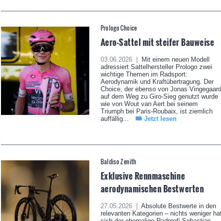
Prologo Choice
Aero-Sattel mit steifer Bauweise
03.06.2026 |
Mit einem neuen Modell
adressiert Sattelhersteller Prologo zwei
wichtige Themen im Radsport:
Aerodynamik und Kraftübertragung. Der
Choice, der ebenso von Jonas Vingegaar
auf dem Weg zu Giro-Sieg genutzt wurde
wie von Wout van Aert bei seinem
Triumph bei Paris-Roubaix, ist ziemlich
auffällig...
Jetzt lesen
Baldiso Zenith
Exklusive Rennmaschine
aerodynamischen Bestwerten
27.05.2026 |
Absolute Bestwerte in den
relevanten Kategorien – nichts weniger ha
sich der ehemalige Radprofi Sebastian