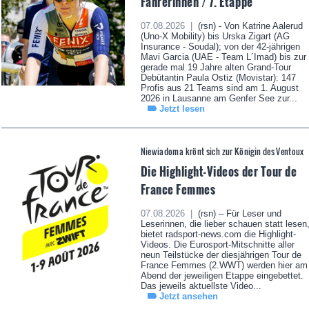
Fahrerinnen / 7. Etappe
07.08.2026 |
(rsn) - Von Katrine Aalerud
(Uno-X Mobility) bis Urska Zigart (AG
Insurance - Soudal); von der 42-jährigen
Mavi Garcia (UAE - Team L´Imad) bis zur
gerade mal 19 Jahre alten Grand-Tour
Debütantin Paula Ostiz (Movistar): 147
Profis aus 21 Teams sind am 1. August
2026 in Lausanne am Genfer See zur...
Jetzt lesen
Niewiadoma krönt sich zur Königin des Ventoux
Die Highlight-Videos der Tour de
France Femmes
07.08.2026 |
(rsn) – Für Leser und
Leserinnen, die lieber schauen statt lesen
bietet radsport-news.com die Highlight-
Videos. Die Eurosport-Mitschnitte aller
neun Teilstücke der diesjährigen Tour de
France Femmes (2.WWT) werden hier am
Abend der jeweiligen Etappe eingebettet.
Das jeweils aktuellste Video...
Jetzt ansehen