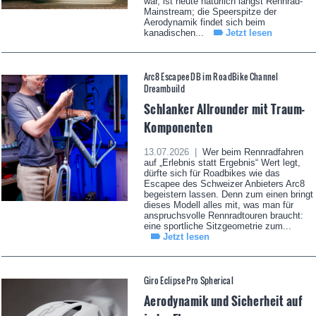
war, ist heute natürlich längst Rennrad-
Mainstream; die Speerspitze der
Aerodynamik findet sich beim
kanadischen...
Jetzt lesen
Arc8 Escapee DB im RoadBike Channel
Dreambuild
Schlanker Allrounder mit Traum-
Komponenten
13.07.2026 |
Wer beim Rennradfahren
auf „Erlebnis statt Ergebnis“ Wert legt,
dürfte sich für Roadbikes wie das
Escapee des Schweizer Anbieters Arc8
begeistern lassen. Denn zum einen bringt
dieses Modell alles mit, was man für
anspruchsvolle Rennradtouren braucht:
eine sportliche Sitzgeometrie zum...
Jetzt lesen
Giro Eclipse Pro Spherical
Aerodynamik und Sicherheit auf