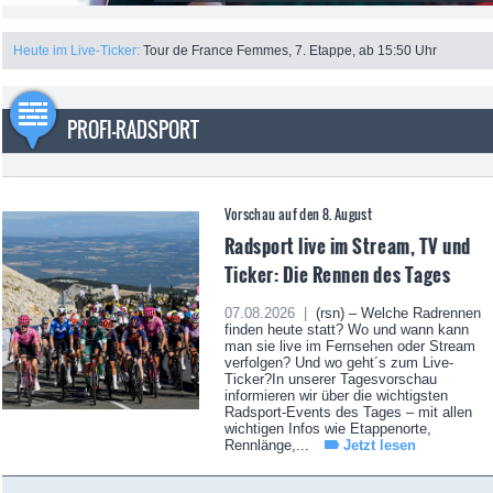
Heute im Live-Ticker:
Tour de France Femmes, 7. Etappe, ab 15:50 Uhr
PROFI-RADSPORT
Vorschau auf den 8. August
Radsport live im Stream, TV und
Ticker: Die Rennen des Tages
07.08.2026 |
(rsn) – Welche Radrennen
finden heute statt? Wo und wann kann
man sie live im Fernsehen oder Stream
verfolgen? Und wo geht´s zum Live-
Ticker?In unserer Tagesvorschau
informieren wir über die wichtigsten
Radsport-Events des Tages – mit allen
wichtigen Infos wie Etappenorte,
Rennlänge,...
Jetzt lesen