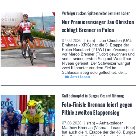
Verfolger rücken Spitzenreiter Lemmen näher
Nur Premierensieger Jan Christen
schlägt Brenner in Polen
07.08.2026 |
(rsn) – Jan Christen (UAE -
Emirates - XRG) hat die 5. Etappe der
Polen-Rundfahrt (2.UWT) im Zweiersprint
vor Marco Brenner (Tudor) gewonnen und
somit seinen ersten Sieg auf WorldTour-
Niveau gefeiert. Der Schweizer war gut
zwei Kilometer vor dem Ziel im
Schlussanstieg solo geflüchtet, der...
Jetzt lesen
Gall behauptet in Burgos Gesamtführung
Foto-Finish: Brennan feiert gegen
Pithie zweiten Etappensieg
07.08.2026 |
(rsn) – Auftaktsieger
Matthew Brennan (Visma – Lease a Bike)
hat auch die 4. Etappe der der 48. Burgos