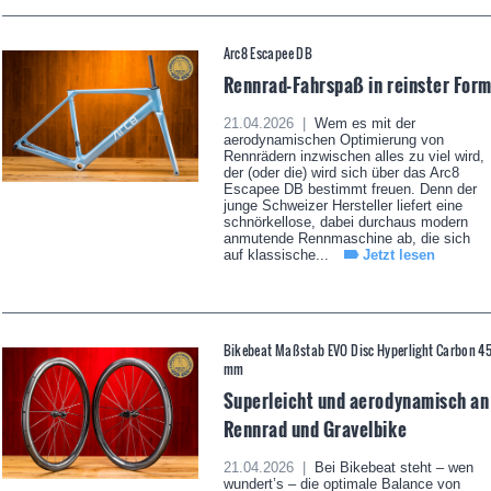
Arc8 Escapee DB
Rennrad-Fahrspaß in reinster For
21.04.2026 |
Wem es mit der
aerodynamischen Optimierung von
Rennrädern inzwischen alles zu viel wird,
der (oder die) wird sich über das Arc8
Escapee DB bestimmt freuen. Denn der
junge Schweizer Hersteller liefert eine
schnörkellose, dabei durchaus modern
anmutende Rennmaschine ab, die sich
auf klassische...
Jetzt lesen
Bikebeat Maßstab EVO Disc Hyperlight Carbon 4
mm
Superleicht und aerodynamisch an
Rennrad und Gravelbike
21.04.2026 |
Bei Bikebeat steht – wen
wundert’s – die optimale Balance von