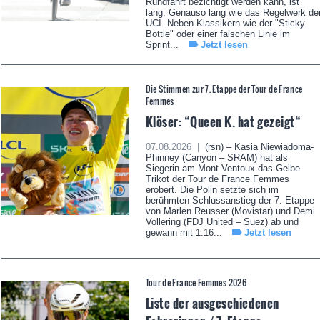
Rundfahrt bezichtigt werden kann, ist
lang. Genauso lang wie das Regelwerk de
UCI. Neben Klassikern wie der "Sticky
Bottle" oder einer falschen Linie im
Sprint...
Jetzt lesen
Die Stimmen zur 7. Etappe der Tour de France
Femmes
Klöser: “Queen K. hat gezeigt“
07.08.2026 |
(rsn) – Kasia Niewiadoma-
Phinney (Canyon – SRAM) hat als
Siegerin am Mont Ventoux das Gelbe
Trikot der Tour de France Femmes
erobert. Die Polin setzte sich im
berühmten Schlussanstieg der 7. Etappe
von Marlen Reusser (Movistar) und Demi
Vollering (FDJ United – Suez) ab und
gewann mit 1:16...
Jetzt lesen
Tour de France Femmes 2026
Liste der ausgeschiedenen