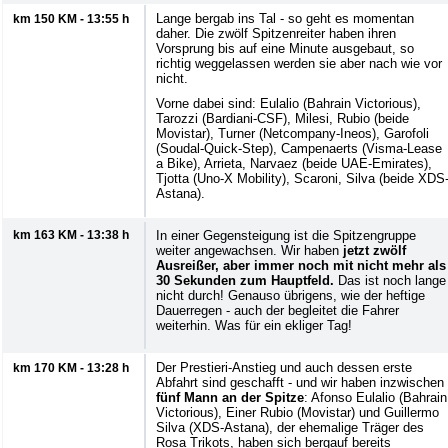
Lange bergab ins Tal - so geht es momentan
km 150 KM - 13:55 h
daher. Die zwölf Spitzenreiter haben ihren
Vorsprung bis auf eine Minute ausgebaut, so
richtig weggelassen werden sie aber nach wie vor
nicht.
Vorne dabei sind: Eulalio (Bahrain Victorious),
Tarozzi (Bardiani-CSF), Milesi, Rubio (beide
Movistar), Turner (Netcompany-Ineos), Garofoli
(Soudal-Quick-Step), Campenaerts (Visma-Lease
a Bike), Arrieta, Narvaez (beide UAE-Emirates),
Tjotta (Uno-X Mobility), Scaroni, Silva (beide XDS
Astana).
km 163 KM - 13:38 h
In einer Gegensteigung ist die Spitzengruppe
weiter angewachsen. Wir haben
jetzt zwölf
Ausreißer, aber immer noch mit nicht mehr als
30 Sekunden zum Hauptfeld.
Das ist noch lange
nicht durch! Genauso übrigens, wie der heftige
Dauerregen - auch der begleitet die Fahrer
weiterhin. Was für ein ekliger Tag!
Der Prestieri-Anstieg und auch dessen erste
km 170 KM - 13:28 h
Abfahrt sind geschafft - und wir haben inzwischen
fünf Mann an der Spitze
: Afonso Eulalio (Bahrain
Victorious), Einer Rubio (Movistar) und Guillermo
Silva (XDS-Astana), der ehemalige Träger des
Rosa Trikots, haben sich bergauf bereits