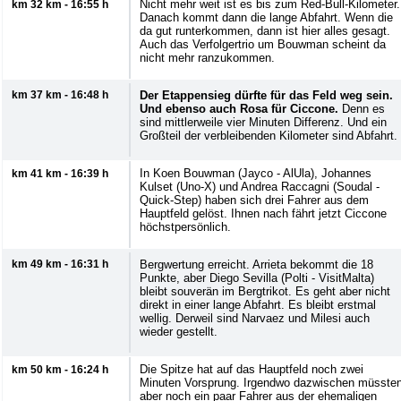
Nicht mehr weit ist es bis zum Red-Bull-Kilometer.
km 32 km - 16:55 h
Danach kommt dann die lange Abfahrt. Wenn die
da gut runterkommen, dann ist hier alles gesagt.
Auch das Verfolgertrio um Bouwman scheint da
nicht mehr ranzukommen.
km 37 km - 16:48 h
Der Etappensieg dürfte für das Feld weg sein.
Und ebenso auch Rosa für Ciccone.
Denn es
sind mittlerweile vier Minuten Differenz. Und ein
Großteil der verbleibenden Kilometer sind Abfahrt.
In Koen Bouwman (Jayco - AlUla), Johannes
km 41 km - 16:39 h
Kulset (Uno-X) und Andrea Raccagni (Soudal -
Quick-Step) haben sich drei Fahrer aus dem
Hauptfeld gelöst. Ihnen nach fährt jetzt Ciccone
höchstpersönlich.
km 49 km - 16:31 h
Bergwertung erreicht. Arrieta bekommt die 18
Punkte, aber Diego Sevilla (Polti - VisitMalta)
bleibt souverän im Bergtrikot. Es geht aber nicht
direkt in einer lange Abfahrt. Es bleibt erstmal
wellig. Derweil sind Narvaez und Milesi auch
wieder gestellt.
Die Spitze hat auf das Hauptfeld noch zwei
km 50 km - 16:24 h
Minuten Vorsprung. Irgendwo dazwischen müsste
aber noch ein paar Fahrer aus der ehemaligen