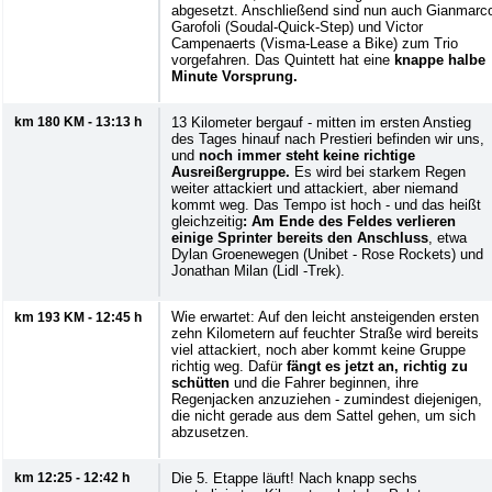
abgesetzt. Anschließend sind nun auch Gianmarc
Garofoli (Soudal-Quick-Step) und Victor
Campenaerts (Visma-Lease a Bike) zum Trio
vorgefahren. Das Quintett hat eine
knappe halbe
Minute Vorsprung.
km 180 KM - 13:13 h
13 Kilometer bergauf - mitten im ersten Anstieg
des Tages hinauf nach Prestieri befinden wir uns,
und
noch immer steht keine richtige
Ausreißergruppe.
Es wird bei starkem Regen
weiter attackiert und attackiert, aber niemand
kommt weg. Das Tempo ist hoch - und das heißt
gleichzeitig
: Am Ende des Feldes verlieren
einige Sprinter bereits den Anschluss
, etwa
Dylan Groenewegen (Unibet - Rose Rockets) und
Jonathan Milan (Lidl -Trek).
Wie erwartet: Auf den leicht ansteigenden ersten
km 193 KM - 12:45 h
zehn Kilometern auf feuchter Straße wird bereits
viel attackiert, noch aber kommt keine Gruppe
richtig weg. Dafür
fängt es jetzt an, richtig zu
schütten
und die Fahrer beginnen, ihre
Regenjacken anzuziehen - zumindest diejenigen,
die nicht gerade aus dem Sattel gehen, um sich
abzusetzen.
km 12:25 - 12:42 h
Die 5. Etappe läuft! Nach knapp sechs