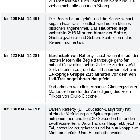
Zusammenarbeit auch überhaupt nicht rund. Da
ziehen nicht alle an einem Strang.
km 109 KM - 14:46 h
Der Regen hat aufgehört und die Sonne schaut
sogar etwas raus - endlich wird es ein kleines
bisschen angenehmer. Das
Hauptfeld liegt
weiterhin 2:15 Minuten hinter der Spitze
,
Ghebreigzabhier und Sobrero kontrollieren das
Rennen momentan.
Bärenstark von Rafferty
- auch wenn ihm auf den
km 123 KM - 14:28 h
letzten Metern die Begleitfahrzeuge geholfen
haben! Ganz allein schließt der Ire zu den zwölf
Spitzenreitern auf, und damit haben wir jetzt eine
13-köpfige Gruppe 2:15 Minuten vor dem von
Lidl-Trek angeführten Hauptfeld
.
Dort arbeiten vor allem Amanuel Ghebreigzabhier,
Matteo Sobrero für die Verteidigung des Rosa
Trikots von Giulio Ciccone.
km 130 KM - 14:19 h
Darren Rafferty (EF Education-EasyPost) hat
allein die Verfolgung der Spitzengruppe
aufgenommen und liegt 30 Sekunden hinter den
zwölf Ausreißern. Dafür hat das Hauptfeld, jetzt im
Tal, etwas locker gelassen und ist nun knapp zwei
Minuten zurück. Und: Es schüttet weiter!