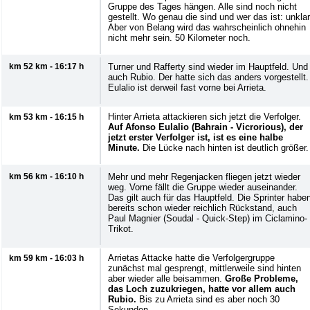
Gruppe des Tages hängen. Alle sind noch nicht
gestellt. Wo genau die sind und wer das ist: unklar
Aber von Belang wird das wahrscheinlich ohnehin
nicht mehr sein. 50 Kilometer noch.
km 52 km - 16:17 h
Turner und Rafferty sind wieder im Hauptfeld. Und
auch Rubio. Der hatte sich das anders vorgestellt.
Eulalio ist derweil fast vorne bei Arrieta.
Hinter Arrieta attackieren sich jetzt die Verfolger.
km 53 km - 16:15 h
Auf Afonso Eulalio (Bahrain - Vicrorious), der
jetzt erster Verfolger ist, ist es eine halbe
Minute.
Die Lücke nach hinten ist deutlich größer.
km 56 km - 16:10 h
Mehr und mehr Regenjacken fliegen jetzt wieder
weg. Vorne fällt die Gruppe wieder auseinander.
Das gilt auch für das Hauptfeld. Die Sprinter habe
bereits schon wieder reichlich Rückstand, auch
Paul Magnier (Soudal - Quick-Step) im Ciclamino-
Trikot.
Arrietas Attacke hatte die Verfolgergruppe
km 59 km - 16:03 h
zunächst mal gesprengt, mittlerweile sind hinten
aber wieder alle beisammen.
Große Probleme,
das Loch zuzukriegen, hatte vor allem auch
Rubio.
Bis zu Arrieta sind es aber noch 30
Sekunden.