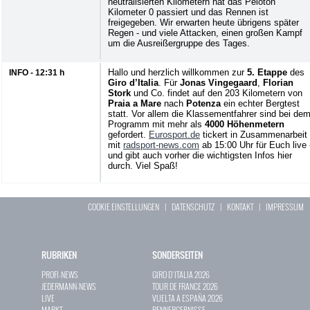
neutralisierten Kilometern hat das Peloton
Kilometer 0 passiert und das Rennen ist
freigegeben. Wir erwarten heute übrigens später
Regen - und viele Attacken, einen großen Kampf
um die Ausreißergruppe des Tages.
Hallo und herzlich willkommen zur
5. Etappe
des
INFO - 12:31 h
Giro d’Italia
. Für
Jonas Vingegaard
,
Florian
Stork
und Co. findet auf den 203 Kilometern von
Praia a Mare
nach
Potenza
ein echter Bergtest
statt. Vor allem die Klassementfahrer sind bei de
Programm mit mehr als
4000 Höhenmetern
gefordert.
Eurosport.de
tickert in Zusammenarbeit
mit
radsport-news.com
ab 15:00 Uhr für Euch live 
und gibt auch vorher die wichtigsten Infos hier
durch. Viel Spaß!
COOKIE EINSTELLUNGEN
|
DATENSCHUTZ
|
KONTAKT
|
IMPRESSUM
RUBRIKEN
SONDERSEITEN
PROFI-NEWS
GIRO D`ITALIA 2026
JEDERMANN-NEWS
TOUR DE FRANCE 2026
LIVE
VUELTA A ESPAÑA 2026
MARKT
RENNERGEBNISSE