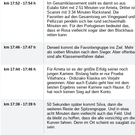
Im Gesamtklassement sieht es damit so aus.
km 17:52 - 17:54 h
Eulalio führt mit 2:51 Minuten vor Arrieta, Dritter is
Scaroni mit 3:34 Minuten Rückstand. Die
Favoriten auf den Gesamtsieg um Vingegaard und
Pellizzari pendeln sich bei rund sechseinhalb
Minuten ein. Für den Portugiesen bedeutet das,
dass er Rosa vielleicht sogar über den Blockhaus
retten kann.
km 17:46 - 17:47 h
Derweil kommt die Favoritengruppe ins Ziel. Mehr
als sieben Minuten nach dem Sieger. Aber offenba
sind alle Klassementfahrer dabei.
Für Arrieta ist es der größte Erfolg seiner noch
km 17:44 - 17:46 h
jungen Karriere. Bislang hatte er nur Prueba
Villafranca - Ordiziako Klasika om Vorjahr
gewonnen. Aber auch Eulalio geht hier mit dem
besten Ergebnis seiner Karriere nach Hause. Er
hat noch keinen Sieg auf dem Konto.
km 17:38 - 17:39 h
50 Sekunden später kommt Silva, dann die
weiteren Reste der Spitzengruppe. Und in etwa
acht Minuten dann vielleicht auch das Feld. Und
da bleibt zu hoffen, dass die alle vorsichtig um die
Kurven fahren. Denn im Ort scheint es sauglatt zu
sein.