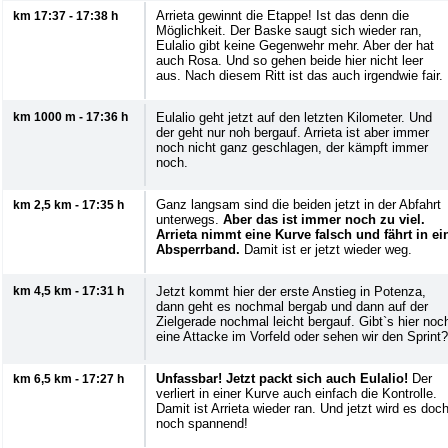
Arrieta gewinnt die Etappe! Ist das denn die
km 17:37 - 17:38 h
Möglichkeit. Der Baske saugt sich wieder ran,
Eulalio gibt keine Gegenwehr mehr. Aber der hat
auch Rosa. Und so gehen beide hier nicht leer
aus. Nach diesem Ritt ist das auch irgendwie fair.
km 1000 m - 17:36 h
Eulalio geht jetzt auf den letzten Kilometer. Und
der geht nur noh bergauf. Arrieta ist aber immer
noch nicht ganz geschlagen, der kämpft immer
noch.
Ganz langsam sind die beiden jetzt in der Abfahrt
km 2,5 km - 17:35 h
unterwegs.
Aber das ist immer noch zu viel.
Arrieta nimmt eine Kurve falsch und fährt in ei
Absperrband.
Damit ist er jetzt wieder weg.
km 4,5 km - 17:31 h
Jetzt kommt hier der erste Anstieg in Potenza,
dann geht es nochmal bergab und dann auf der
Zielgerade nochmal leicht bergauf. Gibt`s hier noc
eine Attacke im Vorfeld oder sehen wir den Sprint?
Unfassbar! Jetzt packt sich auch Eulalio!
Der
km 6,5 km - 17:27 h
verliert in einer Kurve auch einfach die Kontrolle.
Damit ist Arrieta wieder ran. Und jetzt wird es doc
noch spannend!