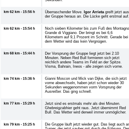
km 62 km - 15:56 h
Überraschender Move.
Igor Arrieta
greift jetzt aus
der Gruppe heraus an. Die Lücke geht erstmal auf
Noch sieben Kilometer bis zum Fuß des Montagn
km 62 km - 15:54 h
Grande di Viggiano. Der bringt es bei 6,6
Kilometern auf 9,1 Prozent im Schnitt. Gerade bei
dem Wetter wird das kein Vergnügen.
km 68 km - 15:44 h
Der Vorsprung der Gruppe liegt jetzt bei 2:10
Minuten. Neben Red Bull formieren sich jetzt
reichlich andere Teams im Feld an der Spitze.
Visma, Bahrain, Ineos - alle zeigen sich vorne.
Gianni Moscon und Mick van Dijke, die sich jetzt
km 74 km - 15:36 h
vorne abwechseln, haben jetzt schon wieder 30
Sekunden weggenommen vorm Vorsprung der
Ausreißer. Das ging schnell.
km 77 km - 15:29 h
Jetzt sind es erstmals mehr als drei Minuten.
Ghebreigzabhier geht raus. Jetzt übernimmt Red
Bull. Das Wetter wird derweil immer unmöglicher.
Die Gruppe läuft jetzt wieder gut. Das liegt auch a
km 79 km - 15:25 h
Turner, der jetzt sauber mit durch die Führung. Der