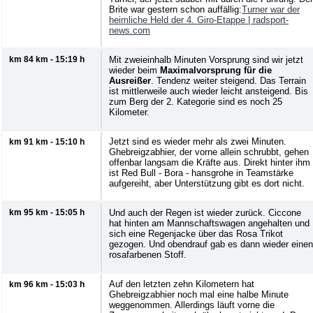
Brite war gestern schon auffällig:
Turner war der
heimliche Held der 4. Giro-Etappe |
radsport-
news.com
km 84 km - 15:19 h
Mit zweieinhalb Minuten Vorsprung sind wir jetzt
wieder beim
Maximalvorsprung für die
Ausreißer
. Tendenz weiter steigend. Das Terrain
ist mittlerweile auch wieder leicht ansteigend. Bis
zum Berg der 2. Kategorie sind es noch 25
Kilometer.
Jetzt sind es wieder mehr als zwei Minuten.
km 91 km - 15:10 h
Ghebreigzabhier, der vorne allein schrubbt, gehen
offenbar langsam die Kräfte aus. Direkt hinter ihm
ist Red Bull - Bora - hansgrohe in Teamstärke
aufgereiht, aber Unterstützung gibt es dort nicht.
km 95 km - 15:05 h
Und auch der Regen ist wieder zurück. Ciccone
hat hinten am Mannschaftswagen angehalten und
sich eine Regenjacke über das Rosa Trikot
gezogen. Und obendrauf gab es dann wieder einen
rosafarbenen Stoff.
Auf den letzten zehn Kilometern hat
km 96 km - 15:03 h
Ghebreigzabhier noch mal eine halbe Minute
weggenommen. Allerdings läuft vorne die