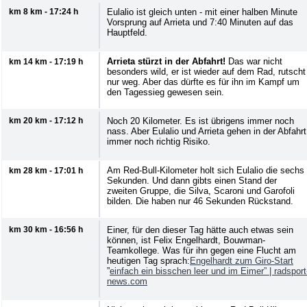
km 8 km - 17:24 h
Eulalio ist gleich unten - mit einer halben Minute
Vorsprung auf Arrieta und 7:40 Minuten auf das
Hauptfeld.
Arrieta stürzt in der Abfahrt!
Das war nicht
km 14 km - 17:19 h
besonders wild, er ist wieder auf dem Rad, rutscht
nur weg. Aber das dürfte es für ihn im Kampf um
den Tagessieg gewesen sein.
km 20 km - 17:12 h
Noch 20 Kilometer. Es ist übrigens immer noch
nass. Aber Eulalio und Arrieta gehen in der Abfahrt
immer noch richtig Risiko.
Am Red-Bull-Kilometer holt sich Eulalio die sechs
km 28 km - 17:01 h
Sekunden. Und dann gibts einen Stand der
zweiten Gruppe, die Silva, Scaroni und Garofoli
bilden. Die haben nur 46 Sekunden Rückstand.
km 30 km - 16:56 h
Einer, für den dieser Tag hätte auch etwas sein
können, ist Felix Engelhardt, Bouwman-
Teamkollege. Was für ihn gegen eine Flucht am
heutigen Tag sprach:
Engelhardt zum Giro-Start
”
einfach ein bisschen leer und im Eimer” |
radsport
news.com