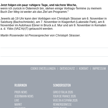
Jetzt folgen ein paar ruhigere Tage, und nächste Woche,
wenn ich zurück in Österreich bin, stehen einige Vortrags-Termine zu meinem
Buch
Der Weg ist weiter als das Ziel
am Programm."
Jeweils ab 19 Uhr kann den Vorträgen von Christoph Strasser am 6. November in
Salzburg (Bachschmiede), am 7. November in Klagenfurt (Lakeside Park), am 8.
November im Autohaus Ebner in Bruck a.d. Mur und am 9. November in Kematen
a. d. Ybbs (VAZ A(r)T) gelauscht werden.
Martin Roseneder ist Pressesprecher von Christoph Strasser.
COOKIE EINSTELLUNGEN
|
DATENSCHUTZ
|
KONTAKT
|
IMPRESSUM
RUBRIKEN
SONDERSEITEN
PROFI-NEWS
GIRO D`ITALIA 2026
JEDERMANN-NEWS
TOUR DE FRANCE 2026
LIVE
VUELTA A ESPAÑA 2026
MARKT
RENNERGEBNISSE