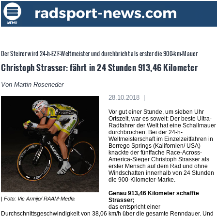
Der Steirer wird 24-h-EZF-Weltmeister und durchbricht als erster die 900-km-Mauer
Christoph Strasser: fährt in 24 Stunden 913,46 Kilometer
Von Martin Roseneder
28.10.2018 |
Vor gut einer Stunde, um sieben Uhr
Ortszeit, war es soweit: Der beste Ultra-
Radfahrer der Welt hat eine Schallmauer
durchbrochen. Bei der 24-h-
Weltmeisterschaft im Einzelzeitfahren in
Borrego Springs (Kalifornien/ USA)
knackte der fünffache Race-Across-
America-Sieger Christoph Strasser als
erster Mensch auf dem Rad und ohne
Windschatten innerhalb von 24 Stunden
die 900-Kilometer-Marke.
Genau 913,46 Kilometer schaffte
| Foto: Vic Armijo/ RAAM-Media
Strasser;
das entspricht einer
Durchschnittsgeschwindigkeit von 38,06 km/h über die gesamte Renndauer. Und