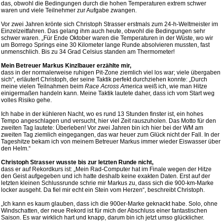
das, obwohl die Bedingungen durch die hohen Temperaturen extrem schwer
waren und viele Teilnehmer zur Aufgabe zwangen.
Vor zwei Jahren krönte sich Christoph Strasser erstmals zum 24-h-Weltmeister im
Einzelzeitfahren. Das gelang ihm auch heute, obwohl die Bedingungen sehr
schwer waren. „Für Ende Oktober waren die Temperaturen in der Wüste, wo wir
um Borrego Springs eine 30 Kilometer lange Runde absolvieren mussten, fast
unmenschlich. Bis zu 34 Grad Celsius standen am Thermometer!
Mein Betreuer Markus Kinzlbauer erzählte mir,
dass in der normalerweise ruhigen Pit-Zone ziemlich viel los war; viele übergaben
sich“, erläutert Christoph, der seine Taktik perfekt durchziehen konnte: „Durch
meine vielen Teilnahmen beim
Race Across America
weiß ich, wie man Hitze
einigermaßen handeln kann. Meine Taktik lautete daher, dass ich vom Start weg
volles Risiko gehe.
Ich habe in der kühleren Nacht, wo es rund 13 Stunden finster ist, ein hohes
Tempo angeschlagen und versucht, hier viel Zeit rauszuholen. Das Motto für den
zweiten Tag lautete: Überleben! Vor zwei Jahren bin ich hier bei der WM am
zweiten Tag ziemlich eingegangen, das war heuer zum Glück nicht der Fall. In der
Tageshitze bekam ich von meinem Betreuer Markus immer wieder Eiswasser über
den Helm.“
Christoph Strasser wusste bis zur letzten Runde nicht,
dass er auf Rekordkurs ist: „Mein Rad-Computer hat im Finale wegen der Hitze
den Geist aufgegeben und ich hatte deshalb keine exakten Daten. Erst auf der
letzten kleinen Schlussrunde schrie mir Markus zu, dass sich die 900-km-Marke
locker ausgeht. Da fiel mir echt ein Stein vom Herzen“, beschreibt Christoph.
„Ich kann es kaum glauben, dass ich die 900er-Marke geknackt habe. Solo, ohne
Windschatten, der neue Rekord ist für mich der Abschluss einer fantastischen
Saison. Es war wirklich hart und knapp, darum bin ich jetzt umso glücklicher.