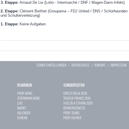
3. Etappe:
Arnaud De Lie (Lotto - Intermarché / DNF / Magen-Darm-Infekt)
2. Etappe:
Clément Berthet (Groupama – FDJ United / DNS / Schürfwunden
und Schulterverletzung)
1. Etappe:
Keine Aufgaben
COOKIE EINSTELLUNGEN
|
DATENSCHUTZ
|
KONTAKT
|
IMPRESSUM
RUBRIKEN
SONDERSEITEN
PROFI-NEWS
GIRO D`ITALIA 2026
JEDERMANN-NEWS
TOUR DE FRANCE 2026
LIVE
VUELTA A ESPAÑA 2026
MARKT
RENNERGEBNISSE
KALENDER
PROFI-TEAMS
VEREINE
PROFI-FAHRER