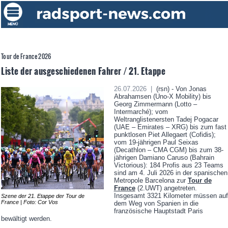
Tour de France 2026
Liste der ausgeschiedenen Fahrer / 21. Etappe
26.07.2026 |
(rsn) - Von Jonas
Abrahamsen (Uno-X Mobility) bis
Georg Zimmermann (Lotto –
Intermarché); vom
Weltranglistenersten Tadej Pogacar
(UAE – Emirates – XRG) bis zum fast
punktlosen Piet Allegaert (Cofidis);
vom 19-jährigen Paul Seixas
(Decathlon – CMA CGM) bis zum 38-
jährigen Damiano Caruso (Bahrain
Victorious): 184 Profis aus 23 Teams
sind am 4. Juli 2026 in der spanischen
Metropole Barcelona zur
Tour de
France
(2.UWT) angetreten.
Insgesamt 3321 Kilometer müssen auf
Szene der 21. Etappe der Tour de
France | Foto: Cor Vos
dem Weg von Spanien in die
französische Hauptstadt Paris
bewältigt werden.