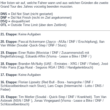
Hier listen wir auf, welche Fahrer wann und aus welchen Gründen die zweite
Grand Tour des Jahres vorzeitig beenden mussten.
DNS =
Did Not Start (nicht gestartet)
DNF =
Did Not Finish (nicht im Ziel angekommen)
DSQ =
disqualifiziert
OTL =
Outside Time Limit (über dem Zeitlimit)
21. Etappe:
Keine Aufgaben
20. Etappe:
Pascal Ackermann (Jayco - AlUla / DNF / Erschöpfung), Ilan
Van Wilder (Soudal -Quick-Step / DNF / Sturz)
19. Etappe:
Einer Rubio (Movistar / DNF / Zusammenstoß mit
Begleitfahrzeug), Edoardo Affini (Visma - Lease a Bike / DNF / )
18. Etappe:
Brandon McNulty (UAE - Emirates - XRG / DNF / Fieber), José
Félix Parra (Caja Rural - Seguros RGA / DNS / Handgelenkbruch)
17. Etappe:
Keine Aufgaben
16. Etappe:
Florian Lipowitz (Red Bull - Bora - hansgrohe / DNF /
Schlüsselbeinbruch nach Sturz), Lars Craps (Intermarché - Lotto / DNS /
Fieber)
15. Etappe:
Tim Merlier (Soudal - Quick-Step / DNF / Krankheit). Tom Van
Asbroek (NSN / DNF ), Jonas Vingegaard (Visma - Lease a Bike / DNF /
Schlüsselbeinbruch)