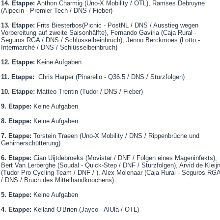
14. Etappe:
Anthon Charmig (Uno-X Mobility / OTL), Ramses Debruyne
(Alpecin - Premier Tech / DNS / Fieber)
13. Etappe:
Frits Biesterbos(Picnic - PostNL / DNS / Ausstieg wegen
Vorbereitung auf zweite Saisonhälfte), Fernando Gaviria (Caja Rural -
Seguros RGA / DNS / Schlüsselbeinbruch), Jenno Berckmoes (Lotto -
Intermarché / DNS / Schlüsselbeinbruch)
12. Etappe:
Keine Aufgaben
11. Etappe:
Chris Harper (Pinarello - Q36.5 / DNS / Sturzfolgen)
10. Etappe:
Matteo Trentin (Tudor / DNS / Fieber)
9. Etappe:
Keine Aufgaben
8. Etappe:
Keine Aufgaben
7. Etappe:
Torstein Traeen (Uno-X Mobility / DNS / Rippenbrüche und
Gehirnerschütterung)
6. Etappe:
Cian Uijtdebroeks (Movistar / DNF / Folgen eines Mageninfekts),
Bert Van Lerberghe (Soudal - Quick-Step / DNF / Sturzfolgen), Arvid de Kleij
(Tudor Pro Cycling Team / DNF / ), Alex Molenaar (Caja Rural - Seguros RG
/ DNS / Bruch des Mittelhandknochens)
5. Etappe:
Keine Aufgaben
4. Etappe:
Kelland O'Brien (Jayco - AlUla / OTL)