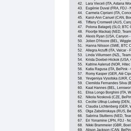
42.
Lara Vieceli (ITA, Astana W
43.
Eugénie Duval (FRA, FDJ - N
44.
Carmela Cipriani (ITA, Concer
45.
Karol-Ann Canuel (CAN, Boe
46.
Tiffany Cromwell (AUS, Ca
47.
Polona Batagelj (SLO, BTC C
48.
Floortje Mackaij (NED, Tea
49.
Alexis Ryan (USA, Canyon 
50.
Jolien D'Hoore (BEL, Wiggle
51.
Hanna Nilsson (SWE, BTC Ci
52.
Allegra Arzuffi (ITA, Valcar -
53.
Linda Villumsen (NZL, Tea
54.
Krista Doebel-Hickok (USA, 
55.
Katrine Aalerud (NOR, Hitec
56.
Katia Ragusa (ITA, BePink -
57.
Romy Kasper (GER, Alé Cipol
58.
Yevgeniya Vysotska (UKR, Con
59.
Clemilda Fernandes Silva (B
60.
Kaat Hannes (BEL, Lensworl
61.
Elisa Longo Borghini (ITA, W
62.
Nikola Nosková (CZE, BePin
63.
Cecilie Uttrup Ludwig (DEN,
64.
Claudia Lichtenberg (GER, W
65.
Olga Zabelinskaya (RUS, Be
66.
Sabrina Stultiens (NED, Te
67.
Eri Yonamine (JPN, FDJ - No
68.
Nikki Brammeier (GBR, Boel
69.
Alison Jackson (CAN, BePin