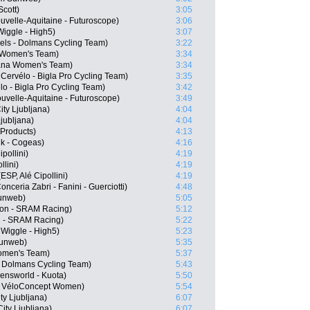
Scott)
3:05
uvelle-Aquitaine - Futuroscope)
3:06
iggle - High5)
3:07
els - Dolmans Cycling Team)
3:22
a Women's Team)
3:34
tana Women's Team)
3:34
 Cervélo - Bigla Pro Cycling Team)
3:35
o - Bigla Pro Cycling Team)
3:42
uvelle-Aquitaine - Futuroscope)
3:49
ty Ljubljana)
4:04
jubljana)
4:04
 Products)
4:13
k - Cogeas)
4:16
pollini)
4:19
lini)
4:19
SP, Alé Cipollini)
4:19
ceria Zabri - Fanini - Guerciotti)
4:48
unweb)
5:05
on - SRAM Racing)
5:12
n - SRAM Racing)
5:22
Wiggle - High5)
5:23
Sunweb)
5:35
Women's Team)
5:37
- Dolmans Cycling Team)
5:43
ensworld - Kuota)
5:50
m VéloConcept Women)
5:54
y Ljubljana)
6:07
ity Ljubljana)
6:07