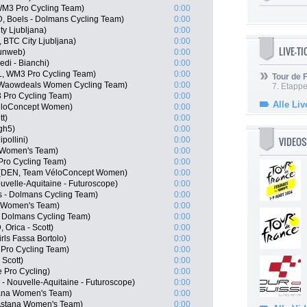
 WM3 Pro Cycling Team)
0:00
, Boels - Dolmans Cycling Team)
0:00
y Ljubljana)
0:00
, BTC City Ljubljana)
0:00
LIVE-T
unweb)
0:00
edi - Bianchi)
0:00
, WM3 Pro Cycling Team)
0:00
Tour de
- Waowdeals Women Cycling Team)
0:00
7. Etappe
 Pro Cycling Team)
0:00
Alle Liv
éloConcept Women)
0:00
t)
0:00
gh5)
0:00
VIDEOS
pollini)
0:00
a Women's Team)
0:00
Pro Cycling Team)
0:00
 (DEN, Team VéloConcept Women)
0:00
uvelle-Aquitaine - Futuroscope)
0:00
 - Dolmans Cycling Team)
0:00
na Women's Team)
0:00
- Dolmans Cycling Team)
0:00
Orica - Scott)
0:00
irls Fassa Bortolo)
0:00
Pro Cycling Team)
0:00
 Scott)
0:00
 Pro Cycling)
0:00
 - Nouvelle-Aquitaine - Futuroscope)
0:00
tana Women's Team)
0:00
 Astana Women's Team)
0:00