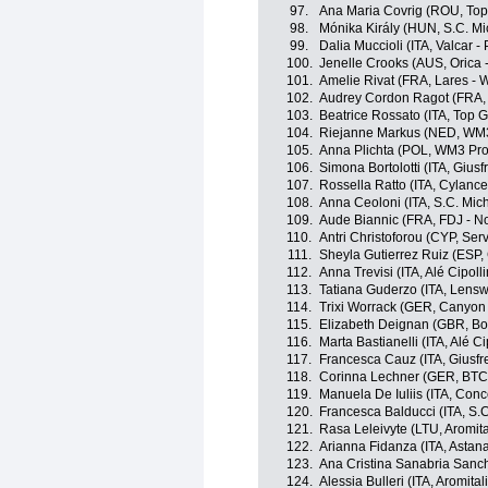
97.
Ana Maria Covrig (ROU, Top 
98.
Mónika Király (HUN, S.C. Mi
99.
Dalia Muccioli (ITA, Valcar -
100.
Jenelle Crooks (AUS, Orica -
101.
Amelie Rivat (FRA, Lares 
102.
Audrey Cordon Ragot (FRA, 
103.
Beatrice Rossato (ITA, Top G
104.
Riejanne Markus (NED, WM3
105.
Anna Plichta (POL, WM3 Pro
106.
Simona Bortolotti (ITA, Giusfr
107.
Rossella Ratto (ITA, Cylance
108.
Anna Ceoloni (ITA, S.C. Mich
109.
Aude Biannic (FRA, FDJ - No
110.
Antri Christoforou (CYP, Serv
111.
Sheyla Gutierrez Ruiz (ESP,
112.
Anna Trevisi (ITA, Alé Cipolli
113.
Tatiana Guderzo (ITA, Lensw
114.
Trixi Worrack (GER, Canyon
115.
Elizabeth Deignan (GBR, Bo
116.
Marta Bastianelli (ITA, Alé Cip
117.
Francesca Cauz (ITA, Giusfre
118.
Corinna Lechner (GER, BTC 
119.
Manuela De Iuliis (ITA, Conce
120.
Francesca Balducci (ITA, S.C
121.
Rasa Leleivyte (LTU, Aromita
122.
Arianna Fidanza (ITA, Asta
123.
Ana Cristina Sanabria Sanch
124.
Alessia Bulleri (ITA, Aromital