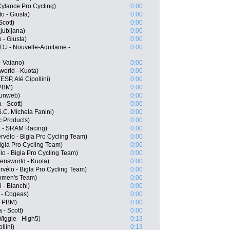
ylance Pro Cycling)
0:00
o - Giusta)
0:00
Scott)
0:00
jubljana)
0:00
o - Giusta)
0:00
 - Nouvelle-Aquitaine -
0:00
 - Vaiano)
0:00
sworld - Kuota)
0:00
SP, Alé Cipollini)
0:00
 PBM)
0:00
Sunweb)
0:00
 - Scott)
0:00
.C. Michela Fanini)
0:00
c Products)
0:00
n - SRAM Racing)
0:00
vélo - Bigla Pro Cycling Team)
0:00
Bigla Pro Cycling Team)
0:00
o - Bigla Pro Cycling Team)
0:00
ensworld - Kuota)
0:00
vélo - Bigla Pro Cycling Team)
0:00
Women's Team)
0:00
 - Bianchi)
0:00
k - Cogeas)
0:00
 - PBM)
0:00
 - Scott)
0:00
iggle - High5)
0:13
llini)
0:13