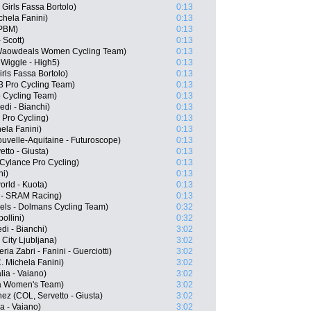
Girls Fassa Bortolo)
0:13
chela Fanini)
0:13
 PBM)
0:13
 Scott)
0:13
- Waowdeals Women Cycling Team)
0:13
Wiggle - High5)
0:13
irls Fassa Bortolo)
0:13
 Pro Cycling Team)
0:13
 Cycling Team)
0:13
edi - Bianchi)
0:13
 Pro Cycling)
0:13
ela Fanini)
0:13
uvelle-Aquitaine - Futuroscope)
0:13
etto - Giusta)
0:13
 Cylance Pro Cycling)
0:13
ni)
0:13
orld - Kuota)
0:13
 - SRAM Racing)
0:13
els - Dolmans Cycling Team)
0:32
ollini)
0:32
di - Bianchi)
3:02
City Ljubljana)
3:02
ria Zabri - Fanini - Guerciotti)
3:02
. Michela Fanini)
3:02
lia - Vaiano)
3:02
na Women's Team)
3:02
ez (COL, Servetto - Giusta)
3:02
ia - Vaiano)
3:02