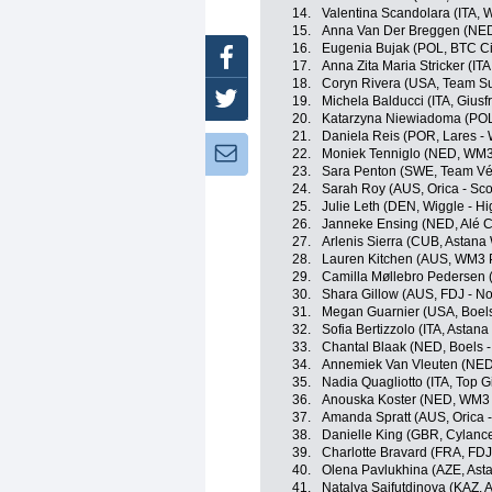
14.
Valentina Scandolara (ITA,
15.
Anna Van Der Breggen (NED
16.
Eugenia Bujak (POL, BTC Cit
Facebook
17.
Anna Zita Maria Stricker (ITA
18.
Coryn Rivera (USA, Team S
Twitter
19.
Michela Balducci (ITA, Giusfr
20.
Katarzyna Niewiadoma (POL
21.
Daniela Reis (POR, Lares 
Newsletter:
22.
Moniek Tenniglo (NED, WM3
23.
Sara Penton (SWE, Team V
24.
Sarah Roy (AUS, Orica - Scot
25.
Julie Leth (DEN, Wiggle - Hi
26.
Janneke Ensing (NED, Alé Ci
27.
Arlenis Sierra (CUB, Astan
28.
Lauren Kitchen (AUS, WM3 
29.
Camilla Møllebro Pedersen
30.
Shara Gillow (AUS, FDJ - No
31.
Megan Guarnier (USA, Boels
32.
Sofia Bertizzolo (ITA, Asta
33.
Chantal Blaak (NED, Boels 
34.
Annemiek Van Vleuten (NED, 
35.
Nadia Quagliotto (ITA, Top G
36.
Anouska Koster (NED, WM3 
37.
Amanda Spratt (AUS, Orica -
38.
Danielle King (GBR, Cylance
39.
Charlotte Bravard (FRA, FDJ
40.
Olena Pavlukhina (AZE, As
41.
Natalya Saifutdinova (KAZ,