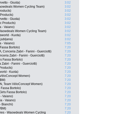
vetto - Giusta)
3:02
Waowdeals Women Cycling Team)
3:02
roducts)
3:02
 Products)
3:02
vetto - Giusta)
3:02
c Products)
3:02
a - Vaiano)
3:02
- Waowdeals Women Cycling Team)
3:02
sworld - Kuota)
3:02
Ljubljana)
3:02
a - Vaiano)
7:05
 Fassa Bortolo)
7:20
A, Conceria Zabri - Fanini - Guerciotti)
7:20
ceria Zabri - Fanini - Guerciotti)
7:20
ls Fassa Bortolo)
7:20
 Zabri - Fanini - Guerciotti)
7:20
Products)
7:20
orld - Kuota)
7:20
m VéloConcept Women)
7:20
PBM)
7:20
N, Team VéloConcept Women)
7:20
s Fassa Bortolo)
7:20
 Girls Fassa Bortolo)
7:20
 - Vaiano)
7:20
ia - Vaiano)
7:20
- Bianchi)
7:20
 PBM)
7:20
ares - Waowdeals Women Cycling
7:20