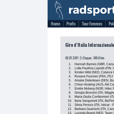
Home
Profis
Tour Femmes
Pol
Giro d’Italia Internazional
02.07.2017: 3. Etappe , 100.0 km
1.
Hannah Barnes (GBR, Cany
2.
Lotta Pauliina Lepistö (FIN,
3.
Kirsten Wild (NED, Cylance 
4.
Roxane Fournier (FRA, FDJ -
5.
Amalie Dideriksen (DEN, Bo
6.
Chloe Hosking (AUS, Alé Cipo
7.
Emilie Moberg (NOR, Hitec 
8.
Giorgia Bronzini (ITA, Wiggle
9.
Maria Giulia Confalonieri (I
10.
Ilaria Sanguineti (ITA, BePi
11.
Silvia Persico (ITA, Valcar -
12.
Barbara Guarischi (ITA, Ca
13.
Lucinda Brand (NED, Team