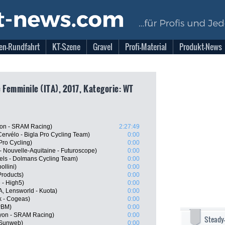
en-Rundfahrt
KT-Szene
Gravel
Profi-Material
Produkt-News
e Femminile (ITA), 2017, Kategorie: WT
on - SRAM Racing)
2:27:49
 Cervélo - Bigla Pro Cycling Team)
0:00
Pro Cycling)
0:00
 Nouvelle-Aquitaine - Futuroscope)
0:00
els - Dolmans Cycling Team)
0:00
llini)
0:00
Products)
0:00
 - High5)
0:00
TA, Lensworld - Kuota)
0:00
nk - Cogeas)
0:00
 PBM)
0:00
nyon - SRAM Racing)
0:00
Steady
 Sunweb)
0:00