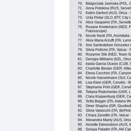
70.
Malgorzata Jasinska (POL, C
71.
Anna Potokina (RUS, Servett
72.
Katrin Garfoot (AUS, Orica - 
73.
Urša Pintar (SLO, BTC City L
74.
Alice Gasparini (ITA, Servett
75.
Roxane Knetemann (NED, FDJ
Futuroscope)
76.
Nicole Nesti (ITA, Aromitalia
77.
Alice Maria Arzuffi (ITA, Len
78.
Ane Santesteban Gonzalez (E
79.
Silvia Pollicini (ITA, Valcar -
80.
Rozanne Slik (NED, Team 
81.
Georgia Williams (NZL, Orica
82.
Iraida Garcia Ocasio (CUB, S
83.
Charlotte Becker (GER, Hite
84.
Elena Cecchini (ITA, Canyo
85.
Nicole Hanselmann (SUI, Cer
86.
Lisa Klein (GER, Cervélo - 
87.
Stephanie Pohl (GER, Cervél
88.
Tetiana Riabchenko (UKR, L
89.
Clara Koppenburg (GER, Cer
90.
Sofia Beggin (ITA, Astana 
91.
Omer Shapira (ISR, Giusfredi
92.
Silvia Valsecchi (ITA, BePin
93.
Chiara Zanettin (ITA, Valcar
94.
Alexandra Manly (AUS, Orica
95.
Annette Edmondson (AUS, W
96.
Soraya Paladin (ITA, Alé Cipo