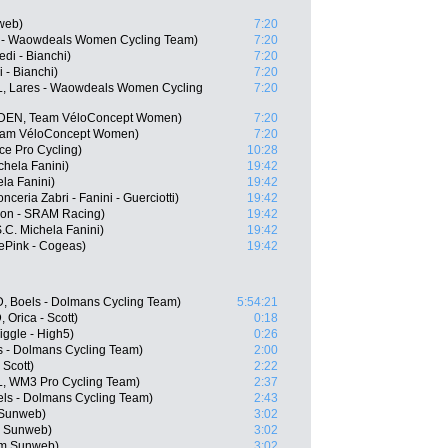
web)
7:20
s - Waowdeals Women Cycling Team)
7:20
edi - Bianchi)
7:20
i - Bianchi)
7:20
L, Lares - Waowdeals Women Cycling
7:20
d (DEN, Team VéloConcept Women)
7:20
Team VéloConcept Women)
7:20
nce Pro Cycling)
10:28
chela Fanini)
19:42
ela Fanini)
19:42
ceria Zabri - Fanini - Guerciotti)
19:42
yon - SRAM Racing)
19:42
.C. Michela Fanini)
19:42
ePink - Cogeas)
19:42
, Boels - Dolmans Cycling Team)
5:54:21
Orica - Scott)
0:18
iggle - High5)
0:26
 - Dolmans Cycling Team)
2:00
 Scott)
2:22
, WM3 Pro Cycling Team)
2:37
ls - Dolmans Cycling Team)
2:43
 Sunweb)
3:02
m Sunweb)
3:02
am Sunweb)
3:02