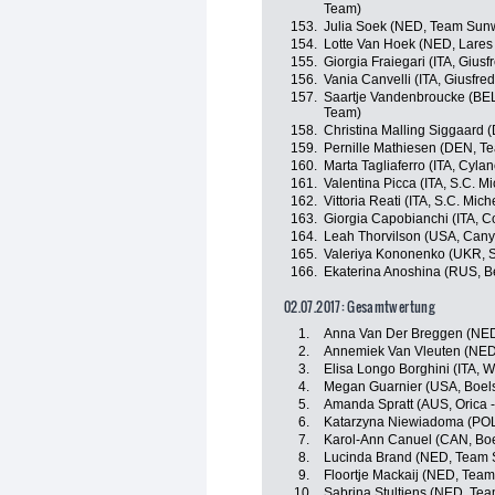
Team)
153.
Julia Soek (NED, Team Sun
154.
Lotte Van Hoek (NED, Lare
155.
Giorgia Fraiegari (ITA, Giusfr
156.
Vania Canvelli (ITA, Giusfred
157.
Saartje Vandenbroucke (BE
Team)
158.
Christina Malling Siggaar
159.
Pernille Mathiesen (DEN, 
160.
Marta Tagliaferro (ITA, Cyla
161.
Valentina Picca (ITA, S.C. Mi
162.
Vittoria Reati (ITA, S.C. Mich
163.
Giorgia Capobianchi (ITA, Con
164.
Leah Thorvilson (USA, Can
165.
Valeriya Kononenko (UKR, S
166.
Ekaterina Anoshina (RUS, B
02.07.2017: Gesamtwertung
1.
Anna Van Der Breggen (NED
2.
Annemiek Van Vleuten (NED, 
3.
Elisa Longo Borghini (ITA, W
4.
Megan Guarnier (USA, Boels
5.
Amanda Spratt (AUS, Orica -
6.
Katarzyna Niewiadoma (POL
7.
Karol-Ann Canuel (CAN, Boe
8.
Lucinda Brand (NED, Team
9.
Floortje Mackaij (NED, Tea
10.
Sabrina Stultiens (NED, Te