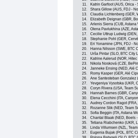
11.
Katrin Garfoot (AUS, Orica - 
12.
Shara Gillow (AUS, FDJ - No
13.
Claudia Lichtenberg (GER, W
14.
Elizabeth Deignan (GBR, Bo
15.
Arlenis Sierra (CUB, Astan
16.
Olena Pavlukhina (AZE, As
17.
Cecilie Uttrup Ludwig (DEN,
18.
Stephanie Pohl (GER, Cervél
19.
Eri Yonamine (JPN, FDJ - No
20.
Hanna Nilsson (SWE, BTC Ci
21.
Urša Pintar (SLO, BTC City L
22.
Katrine Aalerud (NOR, Hitec
23.
Nikola Nosková (CZE, BePin
24.
Janneke Ensing (NED, Alé Ci
25.
Romy Kasper (GER, Alé Cipol
26.
Ane Santesteban Gonzalez (E
27.
Yevgeniya Vysotska (UKR, Con
28.
Coryn Rivera (USA, Team S
29.
Hannah Barnes (GBR, Cany
30.
Elena Cecchini (ITA, Canyo
31.
Audrey Cordon Ragot (FRA, 
32.
Rozanne Slik (NED, Team 
33.
Sofia Beggin (ITA, Astana 
34.
Chantal Blaak (NED, Boels 
35.
Tetiana Riabchenko (UKR, L
36.
Linda Villumsen (NZL, Tea
37.
Eugenia Bujak (POL, BTC Cit
38.
Polona Batagelj (SLO, BTC C