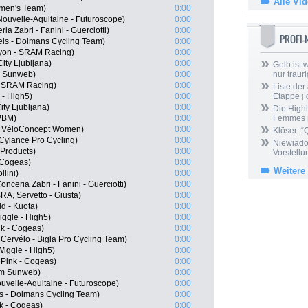
Alle Vi
omen's Team)
0:00
ouvelle-Aquitaine - Futuroscope)
0:00
ia Zabri - Fanini - Guerciotti)
0:00
PROFI
ls - Dolmans Cycling Team)
0:00
nyon - SRAM Racing)
0:00
ity Ljubljana)
0:00
Gelb ist
m Sunweb)
0:00
nur trauri
- SRAM Racing)
0:00
Liste der
 - High5)
0:00
Etappe
| 
ty Ljubljana)
0:00
Die Highl
 PBM)
0:00
Femmes
m VéloConcept Women)
0:00
Klöser: “
Cylance Pro Cycling)
0:00
Niewiado
 Products)
0:00
Vorstell
 Cogeas)
0:00
Weitere
lini)
0:00
ceria Zabri - Fanini - Guerciotti)
0:00
RA, Servetto - Giusta)
0:00
d - Kuota)
0:00
iggle - High5)
0:00
k - Cogeas)
0:00
 Cervélo - Bigla Pro Cycling Team)
0:00
iggle - High5)
0:00
Pink - Cogeas)
0:00
am Sunweb)
0:00
uvelle-Aquitaine - Futuroscope)
0:00
s - Dolmans Cycling Team)
0:00
k - Cogeas)
0:00