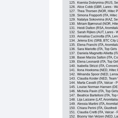
125.
Kseniia Dobrynina (RUS, Ser
126.
Alice Cobb (GBR, Lares - 
127.
Thea Thorsen (NOR, Hitec P
128.
Simona Frapporti (ITA, Hitec
129.
Natalya Sokovnina (KAZ, Ser
130.
Miriam Bjørnsrud (NOR, Hite
131.
Heidi Dalton (RSA, Aromitali
132.
Sarah Rijkes (AUT, Lares 
133.
Annalisa Cucinotta (ITA, Len
134.
Jelena Eric (SRB, BTC City 
135.
Elena Franchi (ITA, Aromitali
136.
Sara Mariotto (ITA, Top Girls
137.
Daniela Magnetto Allietta (IT
138.
Basei Marzia Salton (ITA, Con
139.
Elena Leonardi (ITA, Top Gir
140.
Isabella Strizzi (ITA, Conceria
141.
Ilona Hoeksma (NED, Hitec 
142.
Winanda Spoor (NED, Lensw
143.
Claudia Koster (NED, Tea
144.
Marta Cavalli (ITA, Valcar - 
145.
Louise Norman Hansen (DE
146.
Michela Pavin (ITA, Top Girl
147.
Beatrice Bartelloni (ITA, Top
148.
Lija Laizane (LAT, Aromitalia
149.
Alessia Martini (ITA, Aromital
150.
Chiara Perini (ITA, Giusfredi 
151.
Claudia Cretti (ITA, Valcar -
152.
Bryony Van Velzen (NED, L