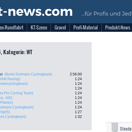
en-Rundfahrt
KT-Szene
Gravel
Profi-Material
Produkt-News
, Kategorie: WT
al
(Boels Dolmans Cyclingteam)
2:56:00
RAM Racing)
1:24
omencyclingteam)
1:24
1:24
la Pro Cycling Team)
1:24
ca - AIS)
1:24
Plantur)
1:24
olmans Cyclingteam)
1:24
High5)
1:27
ns Cyclingteam)
1:32
Steady