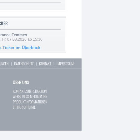
ICKER
 France Femmes
, Fr. 07.08.2026 ab 15:30
e-Ticker im Überblick
LUNGEN
|
DATENSCHUTZ
|
KONTAKT
|
IMPRESSUM
ÜBER UNS
KONTAKT ZUR REDAKTION
WERBUNG & MEDIADATEN
PRODUKTINFORMATIONEN
ETHIKRICHTLINIE