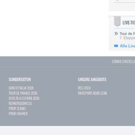
LIVE-T
Tour de
7. Etappe
Alle Liv
COOKIE EINSTEL
SONDERSEITEN
UNSERE ANGEBOTE
GIRO D`ITALIA 2026
RSS-FEED
TOUR DE FRANCE 2026
RADSPORT-NEWS.COM
VUELTA A ESPAÑA 2026
RENNERGEBNISSE
PROFI-TEAMS
PROFI-FAHRER