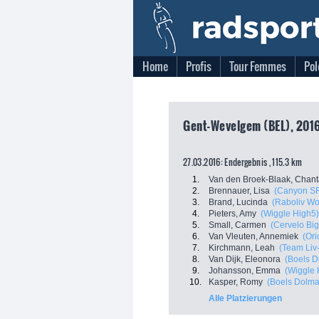
Home
Profis
Tour Femmes
Pol
Gent-Wevelgem (BEL), 2016
27.03.2016: Endergebnis , 115.3 km
1.
Van den Broek-Blaak, Chant
2.
Brennauer, Lisa
(Canyon S
3.
Brand, Lucinda
(Raboliv W
4.
Pieters, Amy
(Wiggle High5)
5.
Small, Carmen
(Cervelo Big
6.
Van Vleuten, Annemiek
(Ori
7.
Kirchmann, Leah
(Team Liv-
8.
Van Dijk, Eleonora
(Boels D
9.
Johansson, Emma
(Wiggle 
10.
Kasper, Romy
(Boels Dolma
Alle Platzierungen