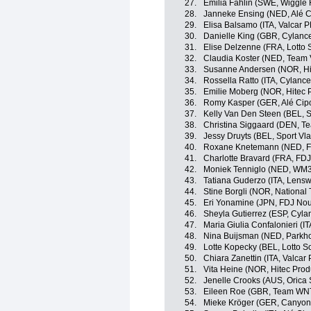
27.
Emilia Fahlin (SWE, Wiggle 
28.
Janneke Ensing (NED, Alé Ci
29.
Elisa Balsamo (ITA, Valcar 
30.
Danielle King (GBR, Cylance
31.
Elise Delzenne (FRA, Lotto 
32.
Claudia Koster (NED, Team
33.
Susanne Andersen (NOR, Hi
34.
Rossella Ratto (ITA, Cylance
35.
Emilie Moberg (NOR, Hitec 
36.
Romy Kasper (GER, Alé Cipol
37.
Kelly Van Den Steen (BEL, S
38.
Christina Siggaard (DEN, 
39.
Jessy Druyts (BEL, Sport Vl
40.
Roxane Knetemann (NED, FD
41.
Charlotte Bravard (FRA, FDJ
42.
Moniek Tenniglo (NED, WM3
43.
Tatiana Guderzo (ITA, Lensw
44.
Stine Borgli (NOR, Nationa
45.
Eri Yonamine (JPN, FDJ Nou
46.
Sheyla Gutierrez (ESP, Cyla
47.
Maria Giulia Confalonieri (I
48.
Nina Buijsman (NED, Parkho
49.
Lotte Kopecky (BEL, Lotto S
50.
Chiara Zanettin (ITA, Valcar
51.
Vita Heine (NOR, Hitec Prod
52.
Jenelle Crooks (AUS, Orica
53.
Eileen Roe (GBR, Team WNT
54.
Mieke Kröger (GER, Canyo