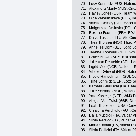
70.
Lucy Kennedy (AUS, Nationa
71.
Alexandra Manly (AUS, Oric
72.
Hayley Jones (GBR, Team W
73.
Olga Zabelinskaya (RUS, B
74.
Valerie Demey (BEL, Sport V
75.
Malgorzata Jasinska (POL, C
76.
Roxane Fournier (FRA, FDJ 
77.
Daiva Tuslaite (LTU, Alé Cipo
78.
Thea Thorsen (NOR, Hitec P
79.
Annelies Dom (BEL, Lotto S
80.
Jeanne Korevaar (NED, WM3
81.
Grace Brown (AUS, National
82.
Julie Van De Velde (BEL, Lo
83.
Ingrid Moe (NOR, National 
84.
Vibeke Dybwad (NOR, Natio
85.
Nicole Hanselmann (SUI, Ce
86.
Trine Schmidt (DEN, Lotto S
87.
Barbara Guarischi (ITA, Ca
88.
Julie Solvang (NOR, Nation
89.
Yara Kastelijn (NED, WM3 Pr
90.
Abigail Van Twisk (GBR, Dr
91.
Leah Thorvilson (USA, Can
92.
Christina Perchtold (AUT, C
93.
Dalia Muccioli (ITA, Valcar 
94.
Silvia Persico (ITA, Valcar P
95.
Marta Cavalli (ITA, Valcar P
96.
Silvia Pollicini (ITA, Valcar 