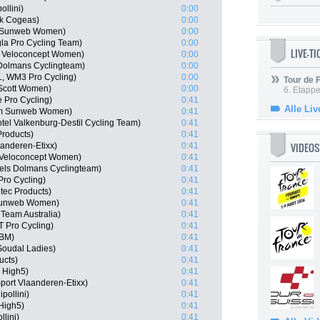
llini)
0:00
nk Cogeas)
0:00
m Sunweb Women)
0:00
gla Pro Cycling Team)
0:00
LIVE-T
m Veloconcept Women)
0:00
Dolmans Cyclingteam)
0:00
, WM3 Pro Cycling)
0:00
Tour de
 Scott Women)
0:00
6. Etapp
 Pro Cycling)
0:41
Alle Liv
am Sunweb Women)
0:41
tel Valkenburg-Destil Cycling Team)
0:41
Products)
0:41
VIDEOS
aanderen-Etixx)
0:41
 Veloconcept Women)
0:41
els Dolmans Cyclingteam)
0:41
Pro Cycling)
0:41
tec Products)
0:41
 Sunweb Women)
0:41
 Team Australia)
0:41
 Pro Cycling)
0:41
PBM)
0:41
Soudal Ladies)
0:41
ucts)
0:41
 High5)
0:41
port Vlaanderen-Etixx)
0:41
pollini)
0:41
High5)
0:41
lini)
0:41