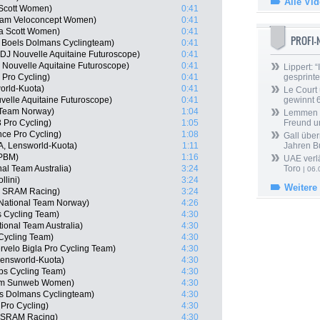
Alle Vi
 Scott Women)
0:41
Team Veloconcept Women)
0:41
ca Scott Women)
0:41
PROFI
 Boels Dolmans Cyclingteam)
0:41
J Nouvelle Aquitaine Futuroscope)
0:41
 Nouvelle Aquitaine Futuroscope)
0:41
Lippert: “
 Pro Cycling)
0:41
gesprinte
orld-Kuota)
0:41
Le Court
velle Aquitaine Futuroscope)
0:41
gewinnt 
l Team Norway)
1:04
Lemmen ü
 Pro Cycling)
1:05
Freund u
nce Pro Cycling)
1:08
Gall über
TA, Lensworld-Kuota)
1:11
Jahren B
 PBM)
1:16
UAE verlä
al Team Australia)
3:24
Toro
| 06.
llini)
3:24
Weitere
n SRAM Racing)
3:24
 National Team Norway)
4:26
 Cycling Team)
4:30
onal Team Australia)
4:30
Cycling Team)
4:30
velo Bigla Pro Cycling Team)
4:30
Lensworld-Kuota)
4:30
ps Cycling Team)
4:30
eam Sunweb Women)
4:30
ls Dolmans Cyclingteam)
4:30
Pro Cycling)
4:30
n SRAM Racing)
4:30