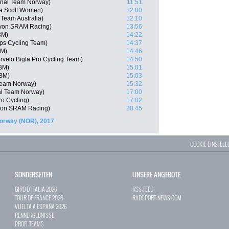
nal Team Norway)
11:51
ca Scott Women)
12:00
 Team Australia)
12:10
nyon SRAM Racing)
13:56
BM)
14:22
ops Cycling Team)
14:37
BM)
14:46
ervelo Bigla Pro Cycling Team)
14:50
PBM)
15:01
PBM)
15:03
Team Norway)
15:32
al Team Norway)
17:00
o Cycling)
17:02
yon SRAM Racing)
28:45
Norway (NOR), 2017
COOKIE EINSTEL
SONDERSEITEN
UNSERE ANGEBOTE
GIRO D`ITALIA 2026
RSS-FEED
TOUR DE FRANCE 2026
RADSPORT-NEWS.COM
VUELTA A ESPAÑA 2026
RENNERGEBNISSE
PROFI-TEAMS