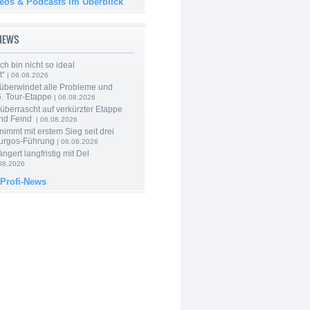
deos & Podcasts im Überblick
-NEWS
Ich bin nicht so ideal
t“
| 06.08.2026
 überwindet alle Probleme und
6. Tour-Etappe
| 06.08.2026
berrascht auf verkürzter Etappe
nd Feind
| 06.08.2026
nimmt mit erstem Sieg seit drei
urgos-Führung
| 06.08.2026
ngert langfristig mit Del
08.2026
 Profi-News