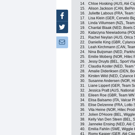
14.
Chloe Hosking (AUS, Alé Cipo
15.
Alison Jackson (CAN, BePi
16.
Juliette Labous (FRA, Tea
Facebook
17.
Lisa Klein (GER, Cervelo Bi
18.
Linda Villumsen (NZL, Tea
Twitter
19.
Chantal Blaak (NED, Boels 
20.
Katarzyna Niewiadoma (POL
21.
Rachel Neylan (AUS, Orica
Newsletter:
22.
Danielle King (GBR, Cylance
23.
Leah Kirchmann (CAN, Te
24.
Nina Buijsman (NED, Parkho
25.
Emilie Moberg (NOR, Hitec 
26.
Jessy Druyts (BEL, Sport Vl
27.
Claudia Koster (NED, Team
28.
Amalie Dideriksen (DEN, Bo
29.
Kirsten Wild (NED, Cylance 
30.
Susanne Andersen (NOR, Hi
31.
Liane Lippert (GER, Team
32.
Jessica Pratt (AUS, National
33.
Eileen Roe (GBR, Team WNT
34.
Elisa Balsamo (ITA, Valcar 
35.
Elise Delzenne (FRA, Lotto 
36.
Vita Heine (NOR, Hitec Prod
37.
Jolien D'Hoore (BEL, Wiggle
38.
Kelly Van Den Steen (BEL, S
39.
Janneke Ensing (NED, Alé Ci
40.
Emilia Fahlin (SWE, Wiggle 
41.
Romy Kasper (GER, Alé Cipol