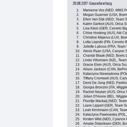
20.08.2017: Gesamtwertung
1.
Marianne Vos (NED, WM3 Pr
2.
Megan Guarnier (USA, Boel
3.
Ellen Van Dijk (NED, Tea
4.
Katrin Garfoot (AUS, Orica 
5.
Lisa Klein (GER, Cervelo Bi
6.
Chloe Hosking (AUS, Alé Cipo
7.
Christine Majerus (LUX, Bo
8.
Lotta Lepistö (FIN, Cervelo 
9.
Juliette Labous (FRA, Tea
10.
Alexis Ryan (USA, Canyon
11.
Chantal Blaak (NED, Boels 
12.
Linda Villumsen (NZL, Tea
13.
Gracie Elvin (AUS, Orica Sc
14.
Alison Jackson (CAN, BePi
15.
Katarzyna Niewiadoma (POL
16.
Tiffany Cromwell (AUS, Ca
17.
Demi De Jong (NED, Parkhot
18.
Giorgia Bronzini (ITA, Wiggl
19.
Rachel Neylan (AUS, Orica
20.
Jolien D'Hoore (BEL, Wiggle
21.
Floortje Mackaij (NED, Te
22.
Liane Lippert (GER, Team
23.
Leah Kirchmann (CAN, Te
24.
Katarzyna Pawlowska (POL,
25.
Kirsten Wild (NED, Cylance 
26.
Amalie Dideriksen (DEN, Bo