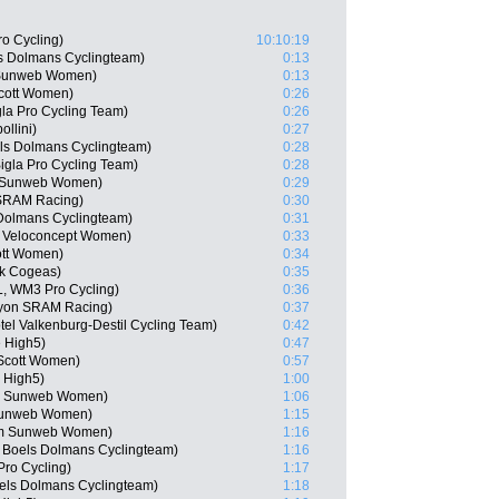
o Cycling)
10:10:19
s Dolmans Cyclingteam)
0:13
m Sunweb Women)
0:13
Scott Women)
0:26
gla Pro Cycling Team)
0:26
llini)
0:27
els Dolmans Cyclingteam)
0:28
Bigla Pro Cycling Team)
0:28
m Sunweb Women)
0:29
 SRAM Racing)
0:30
Dolmans Cyclingteam)
0:31
m Veloconcept Women)
0:33
ott Women)
0:34
nk Cogeas)
0:35
, WM3 Pro Cycling)
0:36
nyon SRAM Racing)
0:37
el Valkenburg-Destil Cycling Team)
0:42
e High5)
0:47
 Scott Women)
0:57
 High5)
1:00
am Sunweb Women)
1:06
 Sunweb Women)
1:15
am Sunweb Women)
1:16
 Boels Dolmans Cyclingteam)
1:16
Pro Cycling)
1:17
els Dolmans Cyclingteam)
1:18