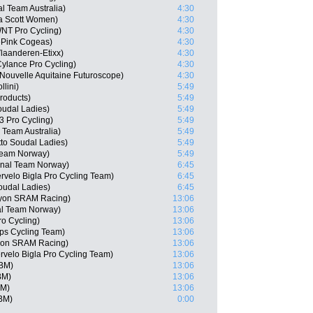
l Team Australia)
4:30
a Scott Women)
4:30
NT Pro Cycling)
4:30
ePink Cogeas)
4:30
laanderen-Etixx)
4:30
ylance Pro Cycling)
4:30
Nouvelle Aquitaine Futuroscope)
4:30
llini)
5:49
roducts)
5:49
oudal Ladies)
5:49
 Pro Cycling)
5:49
 Team Australia)
5:49
tto Soudal Ladies)
5:49
Team Norway)
5:49
nal Team Norway)
6:45
rvelo Bigla Pro Cycling Team)
6:45
oudal Ladies)
6:45
nyon SRAM Racing)
13:06
al Team Norway)
13:06
o Cycling)
13:06
ops Cycling Team)
13:06
yon SRAM Racing)
13:06
ervelo Bigla Pro Cycling Team)
13:06
PBM)
13:06
BM)
13:06
BM)
13:06
PBM)
0:00