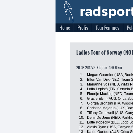
Home
Profis
Tour Femmes
Pol
Ladies Tour of Norway (NOR
20.08.2017: 3. Etappe , 156.6 km
1.
Megan Guarnier (USA, Boel
2.
Ellen Van Dijk (NED, Tea
3.
Marianne Vos (NED, WM3 Pr
4.
Lotta Lepistö (FIN, Cervelo 
5.
Floortje Mackaij (NED, Te
6.
Gracie Elvin (AUS, Orica Sc
7.
Giorgia Bronzini (ITA, Wiggl
8.
Christine Majerus (LUX, Bo
9.
Tiffany Cromwell (AUS, Ca
10.
Demi De Jong (NED, Parkhot
11.
Lotte Kopecky (BEL, Lotto S
12.
Alexis Ryan (USA, Canyon
13.
Katrin Garfoot (AUS, Orica 