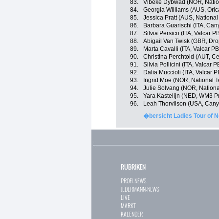
83.
Vibeke Dybwad (NOR, Natio
84.
Georgia Williams (AUS, Ori
85.
Jessica Pratt (AUS, National
86.
Barbara Guarischi (ITA, Ca
87.
Silvia Persico (ITA, Valcar P
88.
Abigail Van Twisk (GBR, Dr
89.
Marta Cavalli (ITA, Valcar P
90.
Christina Perchtold (AUT, C
91.
Silvia Pollicini (ITA, Valcar 
92.
Dalia Muccioli (ITA, Valcar 
93.
Ingrid Moe (NOR, National 
94.
Julie Solvang (NOR, Nation
95.
Yara Kastelijn (NED, WM3 Pr
96.
Leah Thorvilson (USA, Can
�bersicht Ladies Tour of 
RUBRIKEN
PROFI-NEWS
JEDERMANN-NEWS
LIVE
MARKT
KALENDER