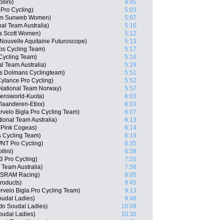
llini)
4:45
Pro Cycling)
5:03
eam Sunweb Women)
5:07
al Team Australia)
5:10
a Scott Women)
5:12
Nouvelle Aquitaine Futuroscope)
5:13
ps Cycling Team)
5:17
Cycling Team)
5:18
l Team Australia)
5:29
ls Dolmans Cyclingteam)
5:51
ylance Pro Cycling)
5:52
 National Team Norway)
5:57
Lensworld-Kuota)
6:03
laanderen-Etixx)
6:03
velo Bigla Pro Cycling Team)
6:07
onal Team Australia)
6:13
ePink Cogeas)
6:14
 Cycling Team)
6:19
NT Pro Cycling)
6:35
llini)
6:38
 Pro Cycling)
7:55
 Team Australia)
7:56
n SRAM Racing)
8:05
roducts)
8:45
rvelo Bigla Pro Cycling Team)
9:13
oudal Ladies)
9:48
tto Soudal Ladies)
10:09
oudal Ladies)
10:35