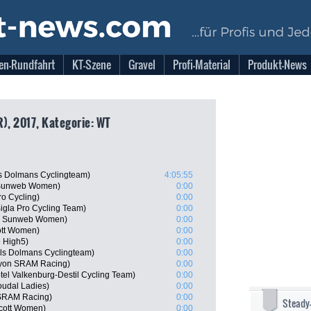
en-Rundfahrt
KT-Szene
Gravel
Profi-Material
Produkt-News
), 2017, Kategorie: WT
s Dolmans Cyclingteam)
4:05:55
m Sunweb Women)
0:00
o Cycling)
0:00
Bigla Pro Cycling Team)
0:00
am Sunweb Women)
0:00
ott Women)
0:00
e High5)
0:00
els Dolmans Cyclingteam)
0:00
nyon SRAM Racing)
0:00
el Valkenburg-Destil Cycling Team)
0:00
oudal Ladies)
0:00
 SRAM Racing)
0:00
Steady
Scott Women)
0:00