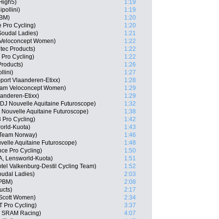
High5)
1:19
pollini)
1:19
PBM)
1:20
 Pro Cycling)
1:20
Soudal Ladies)
1:21
 Veloconcept Women)
1:22
tec Products)
1:22
 Pro Cycling)
1:22
Products)
1:26
lini)
1:27
port Vlaanderen-Etixx)
1:28
Team Veloconcept Women)
1:29
aanderen-Etixx)
1:29
J Nouvelle Aquitaine Futuroscope)
1:32
 Nouvelle Aquitaine Futuroscope)
1:38
 Pro Cycling)
1:42
orld-Kuota)
1:43
l Team Norway)
1:46
velle Aquitaine Futuroscope)
1:48
nce Pro Cycling)
1:50
TA, Lensworld-Kuota)
1:51
tel Valkenburg-Destil Cycling Team)
1:52
oudal Ladies)
2:03
 PBM)
2:08
ucts)
2:17
 Scott Women)
2:34
 Pro Cycling)
3:37
n SRAM Racing)
4:07