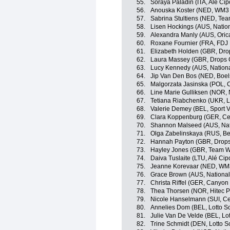
55.
Soraya Paladin (ITA, Alé Cipo
56.
Anouska Koster (NED, WM3 
57.
Sabrina Stultiens (NED, T
58.
Lisen Hockings (AUS, Nation
59.
Alexandra Manly (AUS, Oric
60.
Roxane Fournier (FRA, FDJ 
61.
Elizabeth Holden (GBR, Dro
62.
Laura Massey (GBR, Drops 
63.
Lucy Kennedy (AUS, Nationa
64.
Jip Van Den Bos (NED, Boe
65.
Malgorzata Jasinska (POL, C
66.
Line Marie Gulliksen (NOR,
67.
Tetiana Riabchenko (UKR, 
68.
Valerie Demey (BEL, Sport V
69.
Clara Koppenburg (GER, Cer
70.
Shannon Malseed (AUS, Nati
71.
Olga Zabelinskaya (RUS, B
72.
Hannah Payton (GBR, Drops
73.
Hayley Jones (GBR, Team W
74.
Daiva Tuslaite (LTU, Alé Cipo
75.
Jeanne Korevaar (NED, WM3
76.
Grace Brown (AUS, National
77.
Christa Riffel (GER, Canyo
78.
Thea Thorsen (NOR, Hitec P
79.
Nicole Hanselmann (SUI, Ce
80.
Annelies Dom (BEL, Lotto S
81.
Julie Van De Velde (BEL, Lo
82.
Trine Schmidt (DEN, Lotto S