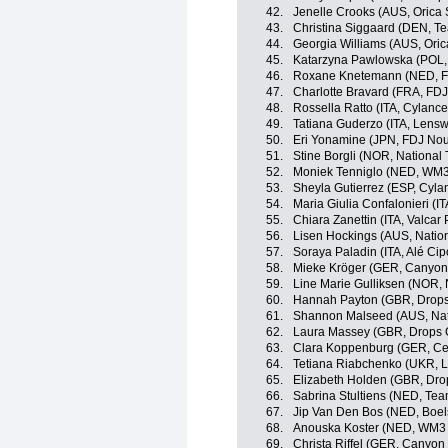
42.
Jenelle Crooks (AUS, Orica
43.
Christina Siggaard (DEN, 
44.
Georgia Williams (AUS, Ori
45.
Katarzyna Pawlowska (POL,
46.
Roxane Knetemann (NED, FD
47.
Charlotte Bravard (FRA, FDJ
48.
Rossella Ratto (ITA, Cylance
49.
Tatiana Guderzo (ITA, Lensw
50.
Eri Yonamine (JPN, FDJ Nou
51.
Stine Borgli (NOR, Nationa
52.
Moniek Tenniglo (NED, WM3
53.
Sheyla Gutierrez (ESP, Cyla
54.
Maria Giulia Confalonieri (I
55.
Chiara Zanettin (ITA, Valcar
56.
Lisen Hockings (AUS, Nation
57.
Soraya Paladin (ITA, Alé Cipo
58.
Mieke Kröger (GER, Canyo
59.
Line Marie Gulliksen (NOR,
60.
Hannah Payton (GBR, Drops
61.
Shannon Malseed (AUS, Nati
62.
Laura Massey (GBR, Drops 
63.
Clara Koppenburg (GER, Cer
64.
Tetiana Riabchenko (UKR, 
65.
Elizabeth Holden (GBR, Dro
66.
Sabrina Stultiens (NED, T
67.
Jip Van Den Bos (NED, Boe
68.
Anouska Koster (NED, WM3 
69.
Christa Riffel (GER, Canyo