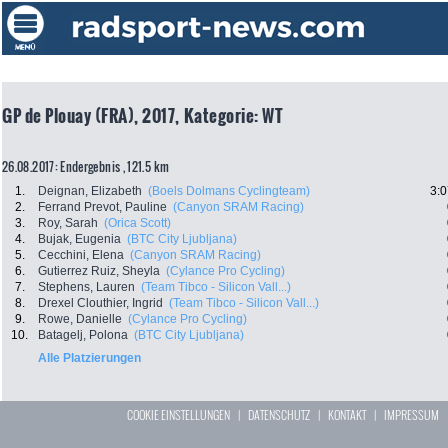
GP de Plouay (FRA), 2017, Kategorie: WT
26.08.2017: Endergebnis , 121.5 km
1.
Deignan, Elizabeth
(Boels Dolmans Cyclingteam)
3:0
2.
Ferrand Prevot, Pauline
(Canyon SRAM Racing)
3.
Roy, Sarah
(Orica Scott)
4.
Bujak, Eugenia
(BTC City Ljubljana)
5.
Cecchini, Elena
(Canyon SRAM Racing)
6.
Gutierrez Ruiz, Sheyla
(Cylance Pro Cycling)
7.
Stephens, Lauren
(Team Tibco - Silicon Vall...)
8.
Drexel Clouthier, Ingrid
(Team Tibco - Silicon Vall...)
9.
Rowe, Danielle
(Cylance Pro Cycling)
10.
Batagelj, Polona
(BTC City Ljubljana)
Alle Platzierungen
COOKIE EINSTELLUNGEN
|
DATENSCHUTZ
|
KONTAKT
|
IMPRESSUM