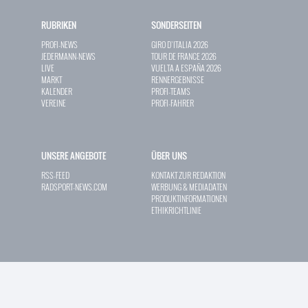
RUBRIKEN
SONDERSEITEN
PROFI-NEWS
GIRO D`ITALIA 2026
JEDERMANN-NEWS
TOUR DE FRANCE 2026
LIVE
VUELTA A ESPAÑA 2026
MARKT
RENNERGEBNISSE
KALENDER
PROFI-TEAMS
VEREINE
PROFI-FAHRER
UNSERE ANGEBOTE
ÜBER UNS
RSS-FEED
KONTAKT ZUR REDAKTION
RADSPORT-NEWS.COM
WERBUNG & MEDIADATEN
PRODUKTINFORMATIONEN
ETHIKRICHTLINIE