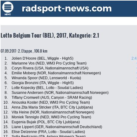
Lotto Belgium Tour (BEL), 2017, Kategorie: 2.1
07.09.2017: 2. Etappe , 106.8 km
1.
Jolien D'Hoore (BEL, Wiggle - High5)
2:4
2.
Marianne Vos (NED, WM3 Pro Cycling Team)
3.
Coryn Rivera (USA, Nationalmannschaft USA)
4.
Emilie Moberg (NOR, Nationalmannschaft Norwegen)
5.
Winanda Spoor (NED, Lensworld - Kuota)
6.
Giorgia Bronzini (ITA, Wiggle - High5)
7.
Lotte Kopecky (BEL, Lotto - Soudal Ladies)
8.
Susanne Andersen (NOR, Nationalmannschaft Norwegen)
9.
Tiffany Cromwell (AUS, Canyon - SRAM Racing)
10.
Anouska Koster (NED, WM3 Pro Cycling Team)
11.
Anna Zita Maria Stricker (ITA, BTC City Ljubljana)
12.
Vita Heine (NOR, Nationalmannschaft Norwegen)
13.
Moniek Tenniglo (NED, WM3 Pro Cycling Team)
14.
Eugenia Bujak (POL, BTC City Ljubljana)
15.
Liane Lippert (GER, Nationalmannschaft Deutschland)
16.
Elise Delzenne (FRA, Lotto - Soudal Ladies)
17.
Sofia Bertizzolo (ITA, Astana Women's Team)