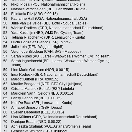
46.
Nikol Plosaj (POL, Nationalmannschaft Polen)
47.
Nathalie Verschelden (BEL, Lensworld - Kuota)
48.
Estefania Pilz (ARG, 0:00:15)
49.
Katharine Hall (USA, Nationalmannschaft USA)
50.
Julie Van De Velde (BEL, Lotto - Soudal Ladies)
51.
Wiebke Rodieck (GER, Nationalmannschaft Deutschland)
52.
Yara Kastelijn (NED, WM3 Pro Cycling Team)
53.
Tetiana Riabchenko (UKR, Lensworld - Kuota)
54.
Lucia Gonzalez Blanco (ESP, Lointek)
55.
Julie Leth (DEN, Wiggle - High5)
56.
Veronique Bilodeau (CAN, SAS - Macogep)
57.
Sarah Rijkes (AUT, Lares - Waowdeals Women Cycling Team)
58.
Sarah Inghelbrecht (BEL, Lares - Waowdeals Women Cycling
Team)
59.
Line Marie Gulliksen (NOR, 0:00:15)
60.
Inga Rodieck (GER, Nationalmannschaft Deutschland)
61.
Margot Dutour (FRA, 0:00:15)
62.
Maaike Boogaard (NED, BTC City Ljubljana)
63.
Cristina Martinez Bonafe (ESP, Lointek)
64.
Marjolein Van 'T Geloof (NED, 0:00:15)
65.
Lensy Debboudt (BEL, 0:00:15)
66.
Kim De Baat (BEL, Lensworld - Kuota)
67.
Annabel Simpson (GBR, Drops)
68.
Evelien Debboudt (BEL, 0:00:15)
69.
Lisa Küllmer (GER, Nationalmannschaft Deutschland)
70.
Danique Braam (NED, 0:00:22)
71.
Agnieszka Skalniak (POL, Astana Women's Team)
72.
Genevieve Whitson (GBR, 0:00:22)