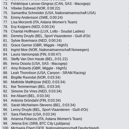
73.
Frédérique Larose-Gingras (CAN, SAS - Macogep)
74.
Vibeke Dybwad (NOR, 0:00:22)
75.
Samantha Schneider (USA, Nationalmannschaft USA)
76.
Emmy Andersson (SWE, 0:00:24)
77.
Lisa Morzenti (ITA, Astana Women's Team)
78.
Evy Kuijpers (NED, 0:00:24)
79.
Chantal Hoffmann (LUX, Lotto - Soudal Ladies)
80.
Demmy Druyts (BEL, Sport Vlaanderen - Guill d'Or)
81.
Sylvie Boermans (NED, 0:00:24)
82.
Grace Garner (GBR, Wiggle - High5)
83.
Ingrid Moe (NOR, Nationalmannschaft Norwegen)
84.
Laura Vainionpää (FIN, 0:00:47)
85.
Steffy Van Den Haute (BEL, 0:01:22)
86.
Irena Ossola (USA, SAS - Macogep)
87.
Amy Roberts (GBR, Wiggle - High5)
88.
Leah Thorvilson (USA, Canyon - SRAM Racing)
89.
Birgitte Ravndal (NOR, 0:03:34)
90.
Mathilde Matthijsse (NED, 0:03:34)
91.
Ilse Temmerman (BEL, 0:03:34)
92.
Simone De Vries (NED, 0:03:34)
93.
Ine Allaert (BEL, 0:03:34)
94.
Antonia Gröndahl (FIN, 0:03:34)
95.
Sarah Michielsen-Stevens (BEL, 0:03:34)
96.
Lenny Druyts (BEL, Sport Vlaanderen - Guill d'Or)
97.
Sara Fletcher (USA, 0:03:34)
98.
Arianna Fidanza (ITA, Astana Women's Team)
99.
Jelena Eric (SRB, BTC City Ljubljana)
100.
Michaela Ebert (GER, Nationalmannschaft Deutschland)