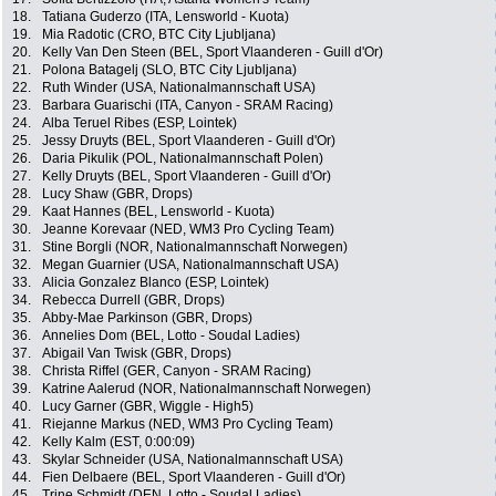
18.
Tatiana Guderzo (ITA, Lensworld - Kuota)
19.
Mia Radotic (CRO, BTC City Ljubljana)
20.
Kelly Van Den Steen (BEL, Sport Vlaanderen - Guill d'Or)
21.
Polona Batagelj (SLO, BTC City Ljubljana)
22.
Ruth Winder (USA, Nationalmannschaft USA)
23.
Barbara Guarischi (ITA, Canyon - SRAM Racing)
24.
Alba Teruel Ribes (ESP, Lointek)
25.
Jessy Druyts (BEL, Sport Vlaanderen - Guill d'Or)
26.
Daria Pikulik (POL, Nationalmannschaft Polen)
27.
Kelly Druyts (BEL, Sport Vlaanderen - Guill d'Or)
28.
Lucy Shaw (GBR, Drops)
29.
Kaat Hannes (BEL, Lensworld - Kuota)
30.
Jeanne Korevaar (NED, WM3 Pro Cycling Team)
31.
Stine Borgli (NOR, Nationalmannschaft Norwegen)
32.
Megan Guarnier (USA, Nationalmannschaft USA)
33.
Alicia Gonzalez Blanco (ESP, Lointek)
34.
Rebecca Durrell (GBR, Drops)
35.
Abby-Mae Parkinson (GBR, Drops)
36.
Annelies Dom (BEL, Lotto - Soudal Ladies)
37.
Abigail Van Twisk (GBR, Drops)
38.
Christa Riffel (GER, Canyon - SRAM Racing)
39.
Katrine Aalerud (NOR, Nationalmannschaft Norwegen)
40.
Lucy Garner (GBR, Wiggle - High5)
41.
Riejanne Markus (NED, WM3 Pro Cycling Team)
42.
Kelly Kalm (EST, 0:00:09)
43.
Skylar Schneider (USA, Nationalmannschaft USA)
44.
Fien Delbaere (BEL, Sport Vlaanderen - Guill d'Or)
45.
Trine Schmidt (DEN, Lotto - Soudal Ladies)