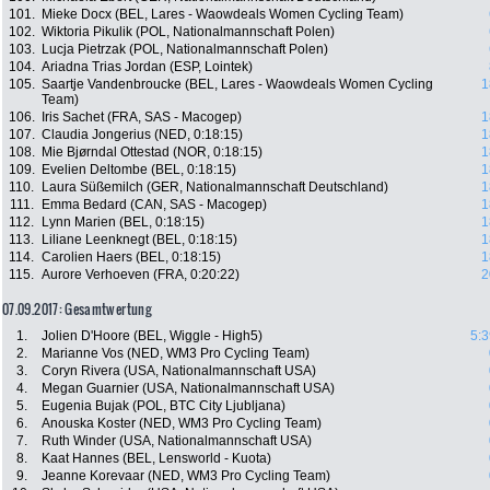
101.
Mieke Docx (BEL, Lares - Waowdeals Women Cycling Team)
102.
Wiktoria Pikulik (POL, Nationalmannschaft Polen)
103.
Lucja Pietrzak (POL, Nationalmannschaft Polen)
104.
Ariadna Trias Jordan (ESP, Lointek)
105.
Saartje Vandenbroucke (BEL, Lares - Waowdeals Women Cycling
1
Team)
106.
Iris Sachet (FRA, SAS - Macogep)
1
107.
Claudia Jongerius (NED, 0:18:15)
1
108.
Mie Bjørndal Ottestad (NOR, 0:18:15)
1
109.
Evelien Deltombe (BEL, 0:18:15)
1
110.
Laura Süßemilch (GER, Nationalmannschaft Deutschland)
1
111.
Emma Bedard (CAN, SAS - Macogep)
1
112.
Lynn Marien (BEL, 0:18:15)
1
113.
Liliane Leenknegt (BEL, 0:18:15)
1
114.
Carolien Haers (BEL, 0:18:15)
1
115.
Aurore Verhoeven (FRA, 0:20:22)
2
07.09.2017: Gesamtwertung
1.
Jolien D'Hoore (BEL, Wiggle - High5)
5:3
2.
Marianne Vos (NED, WM3 Pro Cycling Team)
3.
Coryn Rivera (USA, Nationalmannschaft USA)
4.
Megan Guarnier (USA, Nationalmannschaft USA)
5.
Eugenia Bujak (POL, BTC City Ljubljana)
6.
Anouska Koster (NED, WM3 Pro Cycling Team)
7.
Ruth Winder (USA, Nationalmannschaft USA)
8.
Kaat Hannes (BEL, Lensworld - Kuota)
9.
Jeanne Korevaar (NED, WM3 Pro Cycling Team)