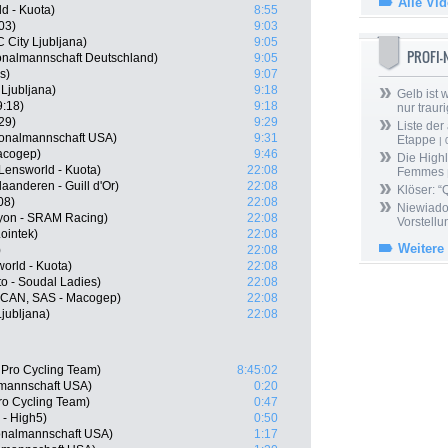
Alle Vi
d - Kuota)
8:55
03)
9:03
City Ljubljana)
9:05
PROFI
onalmannschaft Deutschland)
9:05
s)
9:07
Ljubljana)
9:18
Gelb ist
9:18)
9:18
nur trauri
29)
9:29
Liste der
ionalmannschaft USA)
9:31
Etappe
| 
acogep)
9:46
Die Highl
Lensworld - Kuota)
22:08
Femmes
aanderen - Guill d'Or)
22:08
Klöser: “
08)
22:08
Niewiado
nyon - SRAM Racing)
22:08
Vorstell
ointek)
22:08
Weitere
)
22:08
orld - Kuota)
22:08
o - Soudal Ladies)
22:08
 (CAN, SAS - Macogep)
22:08
Ljubljana)
22:08
Pro Cycling Team)
8:45:02
lmannschaft USA)
0:20
o Cycling Team)
0:47
 - High5)
0:50
onalmannschaft USA)
1:17