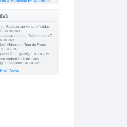
deos & Podcasts im Überblick
-NEWS
 weg: Reusser am Ventoux “einfach
g“
| 07.08.2026
 ausgeschiedenen Fahrerinnen / 7.
07.08.2026
ight-Videos der Tour de France
| 07.08.2026
Queen K. hat gezeigt“
| 07.08.2026
ma erobert Gelb mit Gala-
ung am Ventoux
| 07.08.2026
 Profi-News