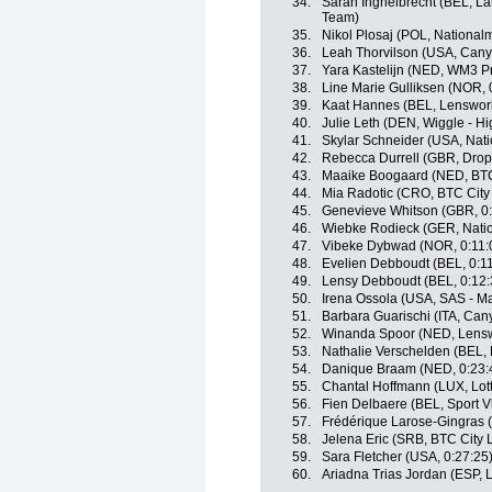
34.
Sarah Inghelbrecht (BEL, 
Team)
35.
Nikol Plosaj (POL, National
36.
Leah Thorvilson (USA, Can
37.
Yara Kastelijn (NED, WM3 P
38.
Line Marie Gulliksen (NOR, 
39.
Kaat Hannes (BEL, Lensworl
40.
Julie Leth (DEN, Wiggle - Hi
41.
Skylar Schneider (USA, Nat
42.
Rebecca Durrell (GBR, Drop
43.
Maaike Boogaard (NED, BTC 
44.
Mia Radotic (CRO, BTC City 
45.
Genevieve Whitson (GBR, 0:
46.
Wiebke Rodieck (GER, Nati
47.
Vibeke Dybwad (NOR, 0:11:
48.
Evelien Debboudt (BEL, 0:1
49.
Lensy Debboudt (BEL, 0:12:
50.
Irena Ossola (USA, SAS - M
51.
Barbara Guarischi (ITA, Ca
52.
Winanda Spoor (NED, Lensw
53.
Nathalie Verschelden (BEL, 
54.
Danique Braam (NED, 0:23:
55.
Chantal Hoffmann (LUX, Lott
56.
Fien Delbaere (BEL, Sport Vl
57.
Frédérique Larose-Gingras
58.
Jelena Eric (SRB, BTC City 
59.
Sara Fletcher (USA, 0:27:25
60.
Ariadna Trias Jordan (ESP, L