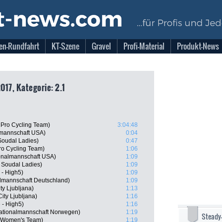
en-Rundfahrt
KT-Szene
Gravel
Profi-Material
Produkt-News
017, Kategorie: 2.1
Pro Cycling Team)
3:04:48
lmannschaft USA)
0:04
 Soudal Ladies)
0:47
o Cycling Team)
1:06
onalmannschaft USA)
1:09
- Soudal Ladies)
1:09
 - High5)
1:09
almannschaft Deutschland)
1:09
y Ljubljana)
1:13
ity Ljubljana)
1:16
 - High5)
1:16
ationalmannschaft Norwegen)
1:19
Steady
na Women's Team)
1:19