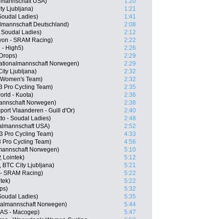
almannschaft USA)
1:20
y Ljubljana)
1:21
 Soudal Ladies)
1:41
almannschaft Deutschland)
2:08
- Soudal Ladies)
2:12
nyon - SRAM Racing)
2:22
 - High5)
2:26
Drops)
2:29
ationalmannschaft Norwegen)
2:29
ity Ljubljana)
2:32
na Women's Team)
2:32
 Pro Cycling Team)
2:35
orld - Kuota)
2:36
mannschaft Norwegen)
2:38
ort Vlaanderen - Guill d'Or)
2:40
to - Soudal Ladies)
2:48
nalmannschaft USA)
2:52
 Pro Cycling Team)
4:33
 Pro Cycling Team)
4:56
lmannschaft Norwegen)
5:10
, Lointek)
5:12
, BTC City Ljubljana)
5:21
n - SRAM Racing)
5:22
tek)
5:22
ps)
5:32
Soudal Ladies)
5:35
nalmannschaft Norwegen)
5:44
SAS - Macogep)
5:47