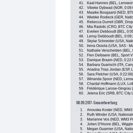
41.
Kaat Hannes (BEL, Lensworl
42.
Vibeke Dybwad (NOR, 0:09:
43.
Maaike Boogaard (NED, BTC 
44.
Wiebke Rodieck (GER, Nati
45.
Rebecca Durrell (GBR, Drop
46.
Mia Radotic (CRO, BTC City 
47.
Evelien Debboudt (BEL, 0:0
48.
Lensy Debboudt (BEL, 0:09:
49.
Skylar Schneider (USA, Nat
50.
Irena Ossola (USA, SAS - M
51.
Nathalie Verschelden (BEL, 
52.
Fien Delbaere (BEL, Sport Vl
53.
Danique Braam (NED, 0:22:
54.
Barbara Guarischi (ITA, Ca
55.
Ariadna Trias Jordan (ESP, L
56.
Sara Fletcher (USA, 0:22:08
57.
Winanda Spoor (NED, Lensw
58.
Chantal Hoffmann (LUX, Lott
59.
Frédérique Larose-Gingras
60.
Jelena Eric (SRB, BTC City 
08.09.2017: Gesamtwertung
1.
Anouska Koster (NED, WM3 
2.
Ruth Winder (USA, Nationa
3.
Marianne Vos (NED, WM3 Pr
4.
Jolien D'Hoore (BEL, Wiggle
5.
Megan Guarnier (USA, Nati