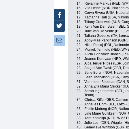
14.
Riejanne Markus (NED, WM3
15.
Vita Heine (NOR, National
16.
Coryn Rivera (USA, Nation
Facebook
17.
Katharine Hall (USA, Natio
18.
Tiffany Cromwell (AUS, Ca
Twitter
19.
Kelly Van Den Steen (BEL, Sp
20.
Julie Van De Velde (BEL, Lot
21.
Tatiana Guderzo (ITA, Lensw
Newsletter:
22.
Abby-Mae Parkinson (GBR, 
23.
Nikol Plosaj (POL, National
24.
Moniek Tenniglo (NED, WM3
25.
Alicia Gonzalez Blanco (ESP
26.
Jeanne Korevaar (NED, WM3
27.
Alba Teruel Ribes (ESP, Loin
28.
Abigail Van Twisk (GBR, Dro
29.
Stine Borgli (NOR, Nationa
30.
Leah Thorvilson (USA, Can
31.
Veronique Bilodeau (CAN, 
32.
Anna Zita Maria Stricker (ITA
33.
Sarah Inghelbrecht (BEL, 
Team)
34.
Christa Riffel (GER, Canyo
35.
Annelies Dom (BEL, Lotto - 
36.
Emilie Moberg (NOR, Natio
37.
Line Marie Gulliksen (NOR, 
38.
Yara Kastelijn (NED, WM3 P
39.
Julie Leth (DEN, Wiggle - Hi
40.
Genevieve Whitson (GBR, 0: