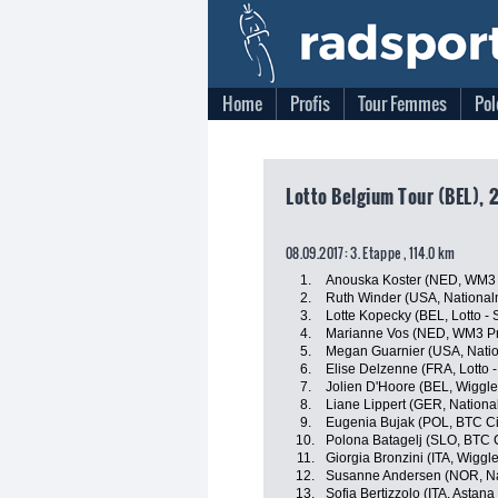
Home
Profis
Tour Femmes
Pol
Lotto Belgium Tour (BEL), 2
08.09.2017: 3. Etappe , 114.0 km
1.
Anouska Koster (NED, WM3 
2.
Ruth Winder (USA, Nationa
3.
Lotte Kopecky (BEL, Lotto -
4.
Marianne Vos (NED, WM3 Pr
5.
Megan Guarnier (USA, Nati
6.
Elise Delzenne (FRA, Lotto 
7.
Jolien D'Hoore (BEL, Wiggle
8.
Liane Lippert (GER, Nation
9.
Eugenia Bujak (POL, BTC Cit
10.
Polona Batagelj (SLO, BTC C
11.
Giorgia Bronzini (ITA, Wiggle
12.
Susanne Andersen (NOR, N
13.
Sofia Bertizzolo (ITA, Asta