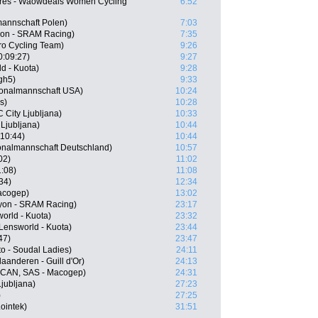
Lares - Waowdeals Women Cycling
6:52
mannschaft Polen)
7:03
yon - SRAM Racing)
7:35
ro Cycling Team)
9:26
0:09:27)
9:27
d - Kuota)
9:28
gh5)
9:33
ionalmannschaft USA)
10:24
s)
10:28
City Ljubljana)
10:33
Ljubljana)
10:44
10:44)
10:44
onalmannschaft Deutschland)
10:57
02)
11:02
1:08)
11:08
34)
12:34
acogep)
13:02
nyon - SRAM Racing)
23:17
orld - Kuota)
23:32
Lensworld - Kuota)
23:44
47)
23:47
o - Soudal Ladies)
24:11
aanderen - Guill d'Or)
24:13
 (CAN, SAS - Macogep)
24:31
Ljubljana)
27:23
)
27:25
ointek)
31:51