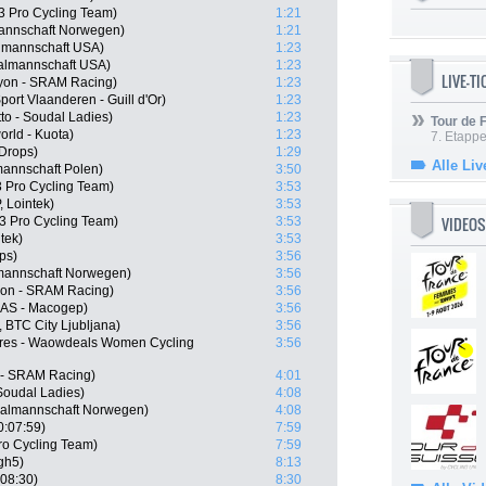
 Pro Cycling Team)
1:21
mannschaft Norwegen)
1:21
almannschaft USA)
1:23
nalmannschaft USA)
1:23
LIVE-T
nyon - SRAM Racing)
1:23
ort Vlaanderen - Guill d'Or)
1:23
to - Soudal Ladies)
1:23
Tour de
orld - Kuota)
1:23
7. Etappe
Drops)
1:29
Alle Liv
mannschaft Polen)
3:50
 Pro Cycling Team)
3:53
, Lointek)
3:53
VIDEOS
 Pro Cycling Team)
3:53
tek)
3:53
ps)
3:56
lmannschaft Norwegen)
3:56
yon - SRAM Racing)
3:56
SAS - Macogep)
3:56
, BTC City Ljubljana)
3:56
Lares - Waowdeals Women Cycling
3:56
n - SRAM Racing)
4:01
Soudal Ladies)
4:08
nalmannschaft Norwegen)
4:08
0:07:59)
7:59
ro Cycling Team)
7:59
gh5)
8:13
08:30)
8:30