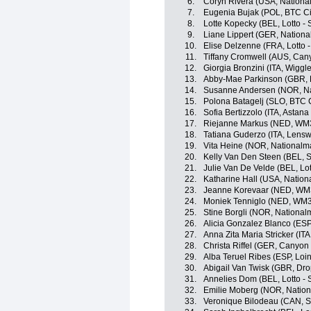
6.
Coryn Rivera (USA, Nation
7.
Eugenia Bujak (POL, BTC Cit
8.
Lotte Kopecky (BEL, Lotto -
9.
Liane Lippert (GER, Nation
10.
Elise Delzenne (FRA, Lotto 
11.
Tiffany Cromwell (AUS, Ca
12.
Giorgia Bronzini (ITA, Wiggle
13.
Abby-Mae Parkinson (GBR, 
14.
Susanne Andersen (NOR, N
15.
Polona Batagelj (SLO, BTC C
16.
Sofia Bertizzolo (ITA, Asta
17.
Riejanne Markus (NED, WM3
18.
Tatiana Guderzo (ITA, Lensw
19.
Vita Heine (NOR, National
20.
Kelly Van Den Steen (BEL, Sp
21.
Julie Van De Velde (BEL, Lot
22.
Katharine Hall (USA, Natio
23.
Jeanne Korevaar (NED, WM3
24.
Moniek Tenniglo (NED, WM3
25.
Stine Borgli (NOR, Nationa
26.
Alicia Gonzalez Blanco (ESP
27.
Anna Zita Maria Stricker (ITA
28.
Christa Riffel (GER, Canyo
29.
Alba Teruel Ribes (ESP, Loin
30.
Abigail Van Twisk (GBR, Dro
31.
Annelies Dom (BEL, Lotto - 
32.
Emilie Moberg (NOR, Natio
33.
Veronique Bilodeau (CAN, 