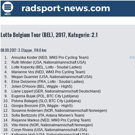
Lotto Belgium Tour (BEL), 2017, Kategorie: 2.1
08.09.2017: 3. Etappe , 114.0 km
1.
Anouska Koster (NED, WM3 Pro Cycling Team)
3:0
2.
Ruth Winder (USA, Nationalmannschaft USA)
3.
Lotte Kopecky (BEL, Lotto - Soudal Ladies)
4.
Marianne Vos (NED, WM3 Pro Cycling Team)
5.
Megan Guarnier (USA, Nationalmannschaft USA)
6.
Elise Delzenne (FRA, Lotto - Soudal Ladies)
7.
Jolien D'Hoore (BEL, Wiggle - High5)
8.
Liane Lippert (GER, Nationalmannschaft Deutschland)
9.
Eugenia Bujak (POL, BTC City Ljubljana)
10.
Polona Batagelj (SLO, BTC City Ljubljana)
11.
Giorgia Bronzini (ITA, Wiggle - High5)
12.
Susanne Andersen (NOR, Nationalmannschaft Norwegen)
13.
Sofia Bertizzolo (ITA, Astana Women's Team)
14.
Riejanne Markus (NED, WM3 Pro Cycling Team)
15.
Vita Heine (NOR, Nationalmannschaft Norwegen)
16.
Coryn Rivera (USA, Nationalmannschaft USA)
17.
Katharine Hall (USA, Nationalmannschaft USA)