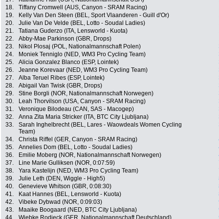
18.
Tiffany Cromwell (AUS, Canyon - SRAM Racing)
19.
Kelly Van Den Steen (BEL, Sport Vlaanderen - Guill d'Or)
20.
Julie Van De Velde (BEL, Lotto - Soudal Ladies)
21.
Tatiana Guderzo (ITA, Lensworld - Kuota)
22.
Abby-Mae Parkinson (GBR, Drops)
23.
Nikol Plosaj (POL, Nationalmannschaft Polen)
24.
Moniek Tenniglo (NED, WM3 Pro Cycling Team)
25.
Alicia Gonzalez Blanco (ESP, Lointek)
26.
Jeanne Korevaar (NED, WM3 Pro Cycling Team)
27.
Alba Teruel Ribes (ESP, Lointek)
28.
Abigail Van Twisk (GBR, Drops)
29.
Stine Borgli (NOR, Nationalmannschaft Norwegen)
30.
Leah Thorvilson (USA, Canyon - SRAM Racing)
31.
Veronique Bilodeau (CAN, SAS - Macogep)
32.
Anna Zita Maria Stricker (ITA, BTC City Ljubljana)
33.
Sarah Inghelbrecht (BEL, Lares - Waowdeals Women Cycling
Team)
34.
Christa Riffel (GER, Canyon - SRAM Racing)
35.
Annelies Dom (BEL, Lotto - Soudal Ladies)
36.
Emilie Moberg (NOR, Nationalmannschaft Norwegen)
37.
Line Marie Gulliksen (NOR, 0:07:59)
38.
Yara Kastelijn (NED, WM3 Pro Cycling Team)
39.
Julie Leth (DEN, Wiggle - High5)
40.
Genevieve Whitson (GBR, 0:08:30)
41.
Kaat Hannes (BEL, Lensworld - Kuota)
42.
Vibeke Dybwad (NOR, 0:09:03)
43.
Maaike Boogaard (NED, BTC City Ljubljana)
44.
Wiebke Rodieck (GER, Nationalmannschaft Deutschland)