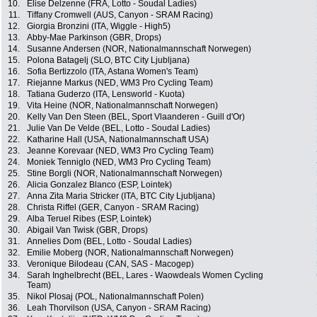
10.
Elise Delzenne (FRA, Lotto - Soudal Ladies)
11.
Tiffany Cromwell (AUS, Canyon - SRAM Racing)
12.
Giorgia Bronzini (ITA, Wiggle - High5)
13.
Abby-Mae Parkinson (GBR, Drops)
14.
Susanne Andersen (NOR, Nationalmannschaft Norwegen)
15.
Polona Batagelj (SLO, BTC City Ljubljana)
16.
Sofia Bertizzolo (ITA, Astana Women's Team)
17.
Riejanne Markus (NED, WM3 Pro Cycling Team)
18.
Tatiana Guderzo (ITA, Lensworld - Kuota)
19.
Vita Heine (NOR, Nationalmannschaft Norwegen)
20.
Kelly Van Den Steen (BEL, Sport Vlaanderen - Guill d'Or)
21.
Julie Van De Velde (BEL, Lotto - Soudal Ladies)
22.
Katharine Hall (USA, Nationalmannschaft USA)
23.
Jeanne Korevaar (NED, WM3 Pro Cycling Team)
24.
Moniek Tenniglo (NED, WM3 Pro Cycling Team)
25.
Stine Borgli (NOR, Nationalmannschaft Norwegen)
26.
Alicia Gonzalez Blanco (ESP, Lointek)
27.
Anna Zita Maria Stricker (ITA, BTC City Ljubljana)
28.
Christa Riffel (GER, Canyon - SRAM Racing)
29.
Alba Teruel Ribes (ESP, Lointek)
30.
Abigail Van Twisk (GBR, Drops)
31.
Annelies Dom (BEL, Lotto - Soudal Ladies)
32.
Emilie Moberg (NOR, Nationalmannschaft Norwegen)
33.
Veronique Bilodeau (CAN, SAS - Macogep)
34.
Sarah Inghelbrecht (BEL, Lares - Waowdeals Women Cycling
Team)
35.
Nikol Plosaj (POL, Nationalmannschaft Polen)
36.
Leah Thorvilson (USA, Canyon - SRAM Racing)