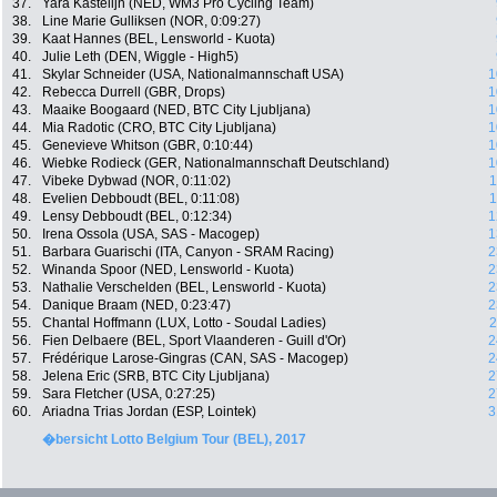
37.
Yara Kastelijn (NED, WM3 Pro Cycling Team)
38.
Line Marie Gulliksen (NOR, 0:09:27)
39.
Kaat Hannes (BEL, Lensworld - Kuota)
40.
Julie Leth (DEN, Wiggle - High5)
41.
Skylar Schneider (USA, Nationalmannschaft USA)
1
42.
Rebecca Durrell (GBR, Drops)
1
43.
Maaike Boogaard (NED, BTC City Ljubljana)
1
44.
Mia Radotic (CRO, BTC City Ljubljana)
1
45.
Genevieve Whitson (GBR, 0:10:44)
1
46.
Wiebke Rodieck (GER, Nationalmannschaft Deutschland)
1
47.
Vibeke Dybwad (NOR, 0:11:02)
1
48.
Evelien Debboudt (BEL, 0:11:08)
1
49.
Lensy Debboudt (BEL, 0:12:34)
1
50.
Irena Ossola (USA, SAS - Macogep)
1
51.
Barbara Guarischi (ITA, Canyon - SRAM Racing)
2
52.
Winanda Spoor (NED, Lensworld - Kuota)
2
53.
Nathalie Verschelden (BEL, Lensworld - Kuota)
2
54.
Danique Braam (NED, 0:23:47)
2
55.
Chantal Hoffmann (LUX, Lotto - Soudal Ladies)
2
56.
Fien Delbaere (BEL, Sport Vlaanderen - Guill d'Or)
2
57.
Frédérique Larose-Gingras (CAN, SAS - Macogep)
2
58.
Jelena Eric (SRB, BTC City Ljubljana)
2
59.
Sara Fletcher (USA, 0:27:25)
2
60.
Ariadna Trias Jordan (ESP, Lointek)
3
�bersicht Lotto Belgium Tour (BEL), 2017