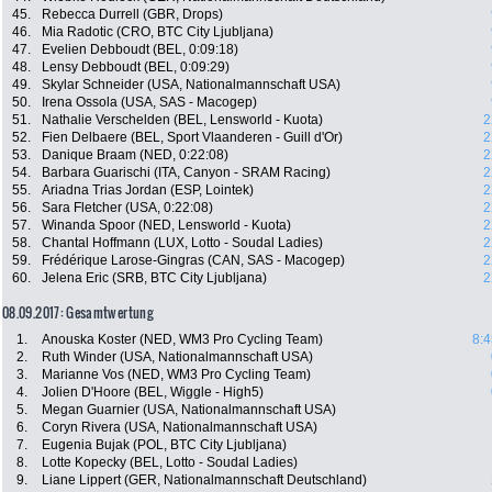
45.
Rebecca Durrell (GBR, Drops)
46.
Mia Radotic (CRO, BTC City Ljubljana)
47.
Evelien Debboudt (BEL, 0:09:18)
48.
Lensy Debboudt (BEL, 0:09:29)
49.
Skylar Schneider (USA, Nationalmannschaft USA)
50.
Irena Ossola (USA, SAS - Macogep)
51.
Nathalie Verschelden (BEL, Lensworld - Kuota)
2
52.
Fien Delbaere (BEL, Sport Vlaanderen - Guill d'Or)
2
53.
Danique Braam (NED, 0:22:08)
2
54.
Barbara Guarischi (ITA, Canyon - SRAM Racing)
2
55.
Ariadna Trias Jordan (ESP, Lointek)
2
56.
Sara Fletcher (USA, 0:22:08)
2
57.
Winanda Spoor (NED, Lensworld - Kuota)
2
58.
Chantal Hoffmann (LUX, Lotto - Soudal Ladies)
2
59.
Frédérique Larose-Gingras (CAN, SAS - Macogep)
2
60.
Jelena Eric (SRB, BTC City Ljubljana)
2
08.09.2017: Gesamtwertung
1.
Anouska Koster (NED, WM3 Pro Cycling Team)
8:4
2.
Ruth Winder (USA, Nationalmannschaft USA)
3.
Marianne Vos (NED, WM3 Pro Cycling Team)
4.
Jolien D'Hoore (BEL, Wiggle - High5)
5.
Megan Guarnier (USA, Nationalmannschaft USA)
6.
Coryn Rivera (USA, Nationalmannschaft USA)
7.
Eugenia Bujak (POL, BTC City Ljubljana)
8.
Lotte Kopecky (BEL, Lotto - Soudal Ladies)
9.
Liane Lippert (GER, Nationalmannschaft Deutschland)