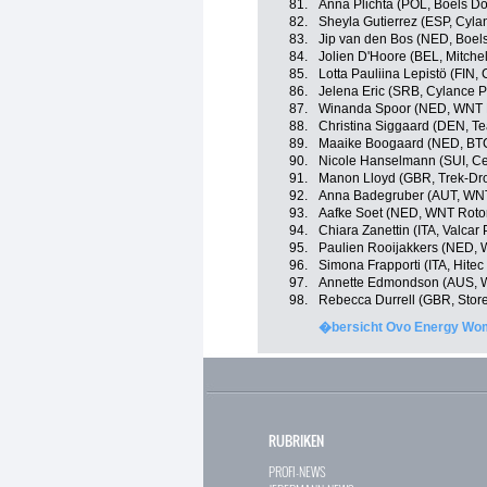
81.
Anna Plichta (POL, Boels D
82.
Sheyla Gutierrez (ESP, Cyla
83.
Jip van den Bos (NED, Boel
84.
Jolien D'Hoore (BEL, Mitche
85.
Lotta Pauliina Lepistö (FIN,
86.
Jelena Eric (SRB, Cylance P
87.
Winanda Spoor (NED, WNT R
88.
Christina Siggaard (DEN, Te
89.
Maaike Boogaard (NED, BTC 
90.
Nicole Hanselmann (SUI, Ce
91.
Manon Lloyd (GBR, Trek-Dr
92.
Anna Badegruber (AUT, WNT
93.
Aafke Soet (NED, WNT Rotor
94.
Chiara Zanettin (ITA, Valcar
95.
Paulien Rooijakkers (NED,
96.
Simona Frapporti (ITA, Hitec
97.
Annette Edmondson (AUS, W
98.
Rebecca Durrell (GBR, Stor
�bersicht Ovo Energy Wom
RUBRIKEN
PROFI-NEWS