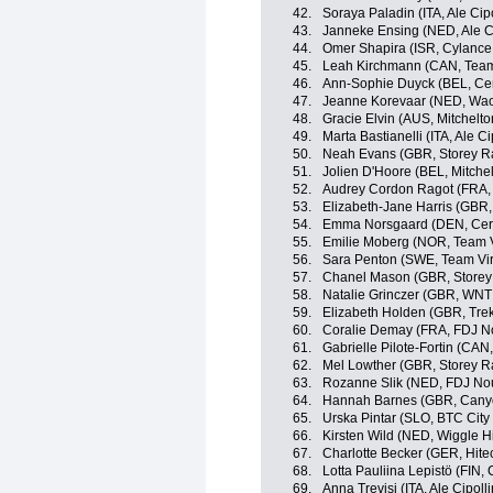
42.
Soraya Paladin (ITA, Ale Cipo
43.
Janneke Ensing (NED, Ale Ci
44.
Omer Shapira (ISR, Cylance
45.
Leah Kirchmann (CAN, Te
46.
Ann-Sophie Duyck (BEL, Cer
47.
Jeanne Korevaar (NED, Wao
48.
Gracie Elvin (AUS, Mitchelt
49.
Marta Bastianelli (ITA, Ale Cip
50.
Neah Evans (GBR, Storey R
51.
Jolien D'Hoore (BEL, Mitche
52.
Audrey Cordon Ragot (FRA,
53.
Elizabeth-Jane Harris (GBR,
54.
Emma Norsgaard (DEN, Cerv
55.
Emilie Moberg (NOR, Team V
56.
Sara Penton (SWE, Team Vir
57.
Chanel Mason (GBR, Storey
58.
Natalie Grinczer (GBR, WNT
59.
Elizabeth Holden (GBR, Tre
60.
Coralie Demay (FRA, FDJ No
61.
Gabrielle Pilote-Fortin (CA
62.
Mel Lowther (GBR, Storey R
63.
Rozanne Slik (NED, FDJ Nou
64.
Hannah Barnes (GBR, Can
65.
Urska Pintar (SLO, BTC City 
66.
Kirsten Wild (NED, Wiggle H
67.
Charlotte Becker (GER, Hitec
68.
Lotta Pauliina Lepistö (FIN,
69.
Anna Trevisi (ITA, Ale Cipolli