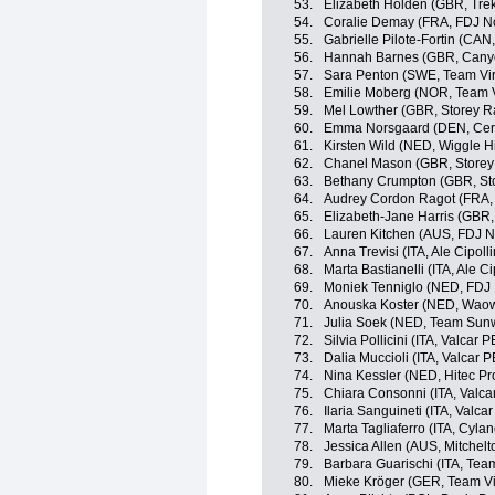
53.
Elizabeth Holden (GBR, Tre
54.
Coralie Demay (FRA, FDJ No
55.
Gabrielle Pilote-Fortin (CA
56.
Hannah Barnes (GBR, Can
57.
Sara Penton (SWE, Team Vir
58.
Emilie Moberg (NOR, Team V
59.
Mel Lowther (GBR, Storey R
60.
Emma Norsgaard (DEN, Cerv
61.
Kirsten Wild (NED, Wiggle H
62.
Chanel Mason (GBR, Storey
63.
Bethany Crumpton (GBR, St
64.
Audrey Cordon Ragot (FRA,
65.
Elizabeth-Jane Harris (GBR,
66.
Lauren Kitchen (AUS, FDJ N
67.
Anna Trevisi (ITA, Ale Cipolli
68.
Marta Bastianelli (ITA, Ale Cip
69.
Moniek Tenniglo (NED, FDJ 
70.
Anouska Koster (NED, Waow
71.
Julia Soek (NED, Team Su
72.
Silvia Pollicini (ITA, Valcar 
73.
Dalia Muccioli (ITA, Valcar 
74.
Nina Kessler (NED, Hitec Pro
75.
Chiara Consonni (ITA, Valc
76.
Ilaria Sanguineti (ITA, Valca
77.
Marta Tagliaferro (ITA, Cyla
78.
Jessica Allen (AUS, Mitchel
79.
Barbara Guarischi (ITA, Team
80.
Mieke Kröger (GER, Team Vir