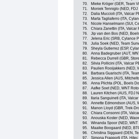
70.
Mieke Kröger (GER, Team Vir
71.
Moniek Tenniglo (NED, FDJ 
72.
Dalia Muccioli (ITA, Valcar 
73.
Marta Tagliaferro (ITA, Cyla
74.
Nicole Hanselmann (SUI, Ce
75.
Chiara Zanettin (ITA, Valcar
76.
Jip van den Bos (NED, Boel
77.
Jelena Eric (SRB, Cylance P
78.
Julia Soek (NED, Team Su
79.
Sheyla Gutierrez (ESP, Cyla
80.
Anna Badegruber (AUT, WNT
81.
Rebecca Durrell (GBR, Stor
82.
Silvia Pollicini (ITA, Valcar 
83.
Paulien Rooijakkers (NED,
84.
Barbara Guarischi (ITA, Team
85.
Jessica Allen (AUS, Mitchel
86.
Anna Plichta (POL, Boels D
87.
Aafke Soet (NED, WNT Rotor
88.
Lauren Kitchen (AUS, FDJ N
89.
Ilaria Sanguineti (ITA, Valca
90.
Annette Edmondson (AUS, W
91.
Manon Lloyd (GBR, Trek-Dr
92.
Chiara Consonni (ITA, Valc
93.
Anouska Koster (NED, Waow
94.
Winanda Spoor (NED, WNT R
95.
Maaike Boogaard (NED, BTC 
96.
Christina Siggaard (DEN, Te
97.
Simona Frapporti (ITA, Hitec