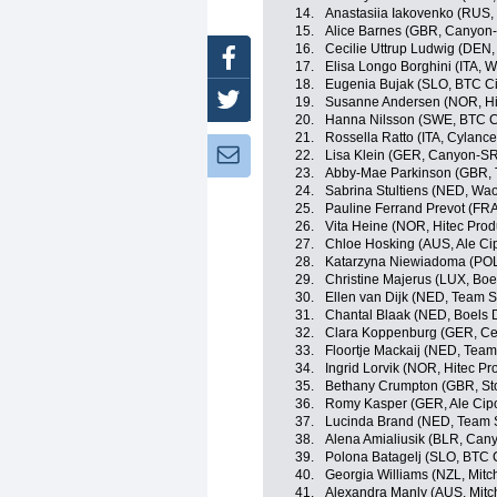
14.
Anastasiia Iakovenko (RUS, 
15.
Alice Barnes (GBR, Canyo
16.
Cecilie Uttrup Ludwig (DEN,
Facebook
17.
Elisa Longo Borghini (ITA, 
18.
Eugenia Bujak (SLO, BTC Cit
Twitter
19.
Susanne Andersen (NOR, Hit
20.
Hanna Nilsson (SWE, BTC Ci
21.
Rossella Ratto (ITA, Cylance
Newsletter:
22.
Lisa Klein (GER, Canyon-S
23.
Abby-Mae Parkinson (GBR, 
24.
Sabrina Stultiens (NED, Wa
25.
Pauline Ferrand Prevot (F
26.
Vita Heine (NOR, Hitec Produ
27.
Chloe Hosking (AUS, Ale Cipo
28.
Katarzyna Niewiadoma (PO
29.
Christine Majerus (LUX, Bo
30.
Ellen van Dijk (NED, Team
31.
Chantal Blaak (NED, Boels 
32.
Clara Koppenburg (GER, Cer
33.
Floortje Mackaij (NED, Te
34.
Ingrid Lorvik (NOR, Hitec Pr
35.
Bethany Crumpton (GBR, St
36.
Romy Kasper (GER, Ale Cipol
37.
Lucinda Brand (NED, Tea
38.
Alena Amialiusik (BLR, Ca
39.
Polona Batagelj (SLO, BTC C
40.
Georgia Williams (NZL, Mitc
41.
Alexandra Manly (AUS, Mitc