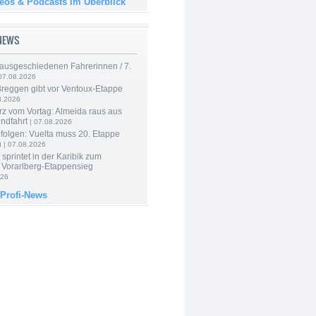
deos & Podcasts im Überblick
-NEWS
 ausgeschiedenen Fahrerinnen / 7.
07.08.2026
Breggen gibt vor Ventoux-Etappe
8.2026
rz vom Vortag: Almeida raus aus
ndfahrt
| 07.08.2026
folgen: Vuelta muss 20. Etappe
n
| 07.08.2026
 sprintet in der Karibik zum
 Vorarlberg-Etappensieg
026
 Profi-News