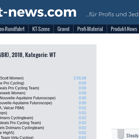
en-Rundfahrt
KT-Szene
Gravel
Profi-Material
Produkt-News
BR), 2018, Kategorie: WT
 Scott Women)
3:55:09
ce Pro Cycling)
0:00
als Pro Cycling Team)
0:00
Sunweb Women)
0:00
Nouvelle-Aquitaine Futuroscope)
0:00
uvelle-Aquitaine Futuroscope)
0:00
TA, Valcar PBM)
0:02
ops)
0:02
lmans Cyclingteam)
0:02
eals Pro Cycling Team)
0:02
els Dolmans Cyclingteam)
0:02
e High5)
0:02
Steady
Team Virtu Cycling)
0:02