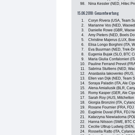
98.
Nina Kessler (NED, Hitec Pro
15.06.2018: Gesamtwertung
1.
Coryn Rivera (USA, Team 
2.
Marianne Vos (NED, Waowde
3.
Danielle Rowe (GBR, Waowd
4.
Amy Pieters (NED, Boels Do
5.
Christine Majerus (LUX, Bo
6.
Elisa Longo Borghini (ITA, 
7.
Eva Buurman (NED, Trek-Dr
8.
Eugenia Bujak (SLO, BTC Cit
9.
Maria Giulia Confalonieri (I
10.
Pauline Ferrand Prevot (F
11.
Sabrina Stultiens (NED, Wa
12.
Anastasiia Iakovenko (RUS, 
13.
Ellen van Dijk (NED, Team
14.
Soraya Paladin (ITA, Ale Cipo
15.
Alena Amialiusik (BLR, Ca
16.
Romy Kasper (GER, Ale Cipol
17.
Sarah Roy (AUS, Mitchelton
18.
Giorgia Bronzini (ITA, Cylan
19.
Roxane Fournier (FRA, FDJ 
20.
Eugénie Duval (FRA, FDJ No
21.
Katarzyna Niewiadoma (PO
22.
Hanna Nilsson (SWE, BTC Ci
23.
Cecilie Uttrup Ludwig (DEN,
24.
Rossella Ratto (ITA, Cylance