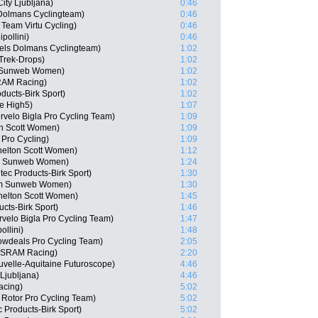
ity Ljubljana)
0:46
Dolmans Cyclingteam)
0:46
Team Virtu Cycling)
0:46
pollini)
0:46
els Dolmans Cyclingteam)
1:02
Trek-Drops)
1:02
m Sunweb Women)
1:02
RAM Racing)
1:02
oducts-Birk Sport)
1:02
e High5)
1:07
velo Bigla Pro Cycling Team)
1:09
on Scott Women)
1:09
 Pro Cycling)
1:09
helton Scott Women)
1:12
am Sunweb Women)
1:24
ec Products-Birk Sport)
1:30
am Sunweb Women)
1:30
helton Scott Women)
1:45
cts-Birk Sport)
1:46
velo Bigla Pro Cycling Team)
1:47
llini)
1:48
wdeals Pro Cycling Team)
2:05
n-SRAM Racing)
2:20
velle-Aquitaine Futuroscope)
4:46
Ljubljana)
4:46
acing)
5:02
 Rotor Pro Cycling Team)
5:02
 Products-Birk Sport)
5:02