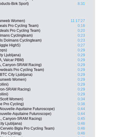
ducts-Birk Sport)
8:31
Sunweb Women)
11:17:27
als Pro Cycling Team)
0:16
eals Pro Cycling Team)
0:20
lmans Cyclingteam)
0:23
els Dolmans Cyclingteam)
0:23
Wiggle High5)
0:27
ops)
0:29
y Ljubljana)
0:29
TA, Valcar PBM)
0:29
RA, Canyon-SRAM Racing)
0:29
owdeals Pro Cycling Team)
0:29
BTC City Ljubljana)
0:29
 Sunweb Women)
0:29
llini)
0:29
nyon-SRAM Racing)
0:29
lini)
0:29
 Scott Women)
0:34
ce Pro Cycling)
0:38
Nouvelle-Aquitaine Futuroscope)
0:44
uvelle-Aquitaine Futuroscope)
0:44
L, Canyon-SRAM Racing)
0:45
ty Ljubljana)
0:46
 Cervelo Bigla Pro Cycling Team)
0:46
 Pro Cycling)
0:46