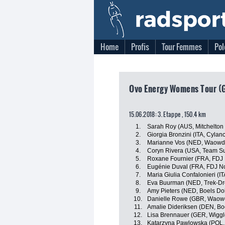
Home
Profis
Tour Femmes
Pol
Ovo Energy Womens Tour (G
15.06.2018: 3. Etappe , 150.4 km
1.
Sarah Roy (AUS, Mitchelton
2.
Giorgia Bronzini (ITA, Cylan
3.
Marianne Vos (NED, Waowde
4.
Coryn Rivera (USA, Team 
5.
Roxane Fournier (FRA, FDJ 
6.
Eugénie Duval (FRA, FDJ No
7.
Maria Giulia Confalonieri (I
8.
Eva Buurman (NED, Trek-Dr
9.
Amy Pieters (NED, Boels Do
10.
Danielle Rowe (GBR, Waowd
11.
Amalie Dideriksen (DEN, Bo
12.
Lisa Brennauer (GER, Wiggl
13.
Katarzyna Pawlowska (POL, 