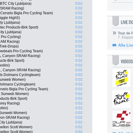
BTC City Ljubljana)
0:02
n-SRAM Racing)
0:02
 Cervelo Bigla Pro Cycling Team)
0:02
Wiggle High5)
0:02
LIVE-T
y Ljubljana)
0:02
ec Products-Birk Sport)
0:02
ty Ljubljana)
0:02
Tour de
 Pro Cycling)
0:02
7. Etappe
RAM Racing)
0:02
Alle Liv
Trek-Drops)
0:02
owdeals Pro Cycling Team)
0:02
RA, Canyon-SRAM Racing)
0:02
VIDEOS
cts-Birk Sport)
0:02
llini)
0:02
L, Canyon-SRAM Racing)
0:02
els Dolmans Cyclingteam)
0:02
 Sunweb Women)
0:02
Dolmans Cyclingteam)
0:02
velo Bigla Pro Cycling Team)
0:02
am Sunweb Women)
0:02
oducts-Birk Sport)
0:02
orey Racing)
0:02
lini)
0:02
m Sunweb Women)
0:02
nyon-SRAM Racing)
0:02
ity Ljubljana)
0:02
helton Scott Women)
0:02
helton Scott Women)
0:02