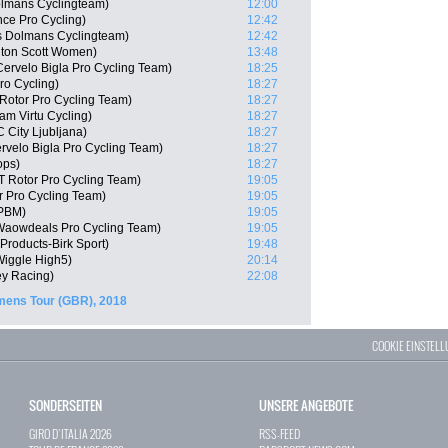
olmans Cyclingteam)
12:00
nce Pro Cycling)
12:42
s Dolmans Cyclingteam)
12:42
lton Scott Women)
13:48
 Cervelo Bigla Pro Cycling Team)
18:25
ro Cycling)
18:27
otor Pro Cycling Team)
18:27
am Virtu Cycling)
18:27
City Ljubljana)
18:27
rvelo Bigla Pro Cycling Team)
18:27
ops)
18:27
 Rotor Pro Cycling Team)
19:05
 Pro Cycling Team)
19:05
 PBM)
19:05
 Waowdeals Pro Cycling Team)
19:05
 Products-Birk Sport)
19:48
iggle High5)
20:14
ey Racing)
22:08
ens Tour (GBR), 2018
COOKIE EINSTEL
SONDERSEITEN
UNSERE ANGEBOTE
GIRO D`ITALIA 2026
RSS-FEED