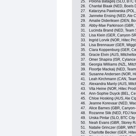
25.
Polona Batagelj (SLO, BTC C
26.
Chantal Blaak (NED, Boels 
27.
Katarzyna Pawlowska (POL, 
28.
Janneke Ensing (NED, Ale Ci
29.
Amalie Dideriksen (DEN, Bo
30.
Abby-Mae Parkinson (GBR, 
31.
Lucinda Brand (NED, Tea
32.
Lisa Klein (GER, Canyon-S
33.
Ingrid Lorvik (NOR, Hitec Pr
34.
Lisa Brennauer (GER, Wiggl
35.
Clara Koppenburg (GER, Cer
36.
Gracie Elvin (AUS, Mitchelt
37.
Omer Shapira (ISR, Cylance
38.
Georgia Williams (NZL, Mitc
39.
Floortje Mackaij (NED, Te
40.
Susanne Andersen (NOR, Hit
41.
Leah Kirchmann (CAN, Te
42.
Alexandra Manly (AUS, Mitc
43.
Vita Heine (NOR, Hitec Produ
44.
Ann-Sophie Duyck (BEL, Cer
45.
Chloe Hosking (AUS, Ale Cipo
46.
Jeanne Korevaar (NED, Wao
47.
Alice Barnes (GBR, Canyo
48.
Rozanne Slik (NED, FDJ Nou
49.
Urska Pintar (SLO, BTC City 
50.
Neah Evans (GBR, Storey R
51.
Natalie Grinczer (GBR, WNT
52.
Charlotte Becker (GER, Hitec