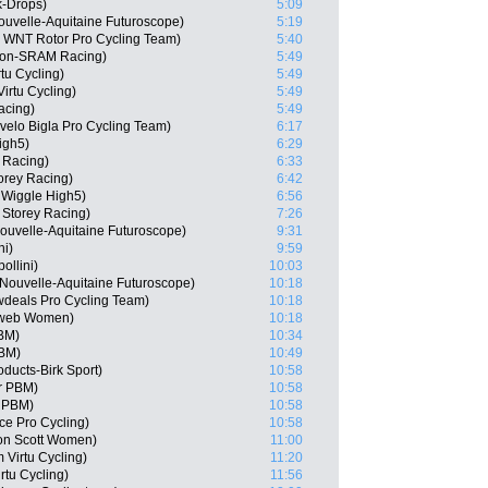
k-Drops)
5:09
uvelle-Aquitaine Futuroscope)
5:19
N, WNT Rotor Pro Cycling Team)
5:40
yon-SRAM Racing)
5:49
tu Cycling)
5:49
irtu Cycling)
5:49
acing)
5:49
elo Bigla Pro Cycling Team)
6:17
igh5)
6:29
 Racing)
6:33
orey Racing)
6:42
 Wiggle High5)
6:56
 Storey Racing)
7:26
ouvelle-Aquitaine Futuroscope)
9:31
ni)
9:59
ollini)
10:03
Nouvelle-Aquitaine Futuroscope)
10:18
deals Pro Cycling Team)
10:18
nweb Women)
10:18
PBM)
10:34
PBM)
10:49
ducts-Birk Sport)
10:58
ar PBM)
10:58
r PBM)
10:58
nce Pro Cycling)
10:58
ton Scott Women)
11:00
 Virtu Cycling)
11:20
tu Cycling)
11:56