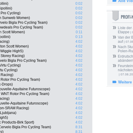
Alle Vi
llini)
0:02
pollini)
0:02
 Pro Cycling)
0:02
PROFI
am Sunweb Women)
0:02
velo Bigla Pro Cycling Team)
0:02
wdeals Pro Cycling Team)
0:02
Liste der
on Scott Women)
0:11
Etappe
| 
ollini)
0:13
Van der 
acing)
4:02
auf
| 07.0
lton Scott Women)
4:02
Nach Stu
 Wiggle High5)
4:02
Polen-Ru
 Storey Racing)
4:02
Erdrutsch
elo Bigla Pro Cycling Team)
4:02
abänder
irtu Cycling)
4:02
Feurstein
tu Cycling)
4:02
nächsten
 Racing)
4:02
| 07.08.2
 Rotor Pro Cycling Team)
4:02
Weitere
k-Drops)
4:02
uvelle-Aquitaine Futuroscope)
4:02
N, WNT Rotor Pro Cycling Team)
4:02
acing)
4:02
velle-Aquitaine Futuroscope)
4:02
yon-SRAM Racing)
4:02
Ljubljana)
4:02
igh5)
4:02
 Products-Birk Sport)
4:02
 Cervelo Bigla Pro Cycling Team)
8:31
ni)
8:31