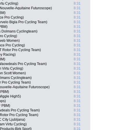
tu Cycling)
8:31
Nouvelle-Aquitaine Futuroscope)
8:31
PBM)
8:31
nce Pro Cycling)
8:31
rvelo Bigla Pro Cycling Team)
8:31
 PBM)
8:31
s Dolmans Cyclingteam)
8:31
ro Cycling)
8:31
nweb Women)
8:31
nce Pro Cycling)
8:31
 Rotor Pro Cycling Team)
8:31
ey Racing)
8:31
PBM)
8:31
 Waowdeals Pro Cycling Team)
8:31
 Virtu Cycling)
8:31
ton Scott Women)
8:31
olmans Cyclingteam)
8:31
 Pro Cycling Team)
8:31
ouvelle-Aquitaine Futuroscope)
8:31
r PBM)
8:31
iggle High5)
8:31
ops)
8:31
ar PBM)
8:31
deals Pro Cycling Team)
8:31
otor Pro Cycling Team)
8:31
City Ljubljana)
8:31
am Virtu Cycling)
8:31
 Products-Birk Sport)
8:31