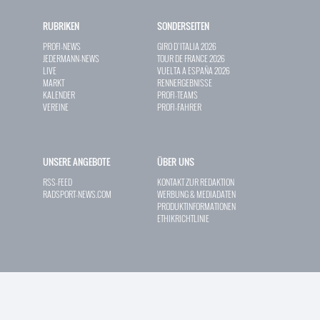
RUBRIKEN
SONDERSEITEN
PROFI-NEWS
GIRO D`ITALIA 2026
JEDERMANN-NEWS
TOUR DE FRANCE 2026
LIVE
VUELTA A ESPAÑA 2026
MARKT
RENNERGEBNISSE
KALENDER
PROFI-TEAMS
VEREINE
PROFI-FAHRER
UNSERE ANGEBOTE
ÜBER UNS
RSS-FEED
KONTAKT ZUR REDAKTION
RADSPORT-NEWS.COM
WERBUNG & MEDIADATEN
PRODUKTINFORMATIONEN
ETHIKRICHTLINIE