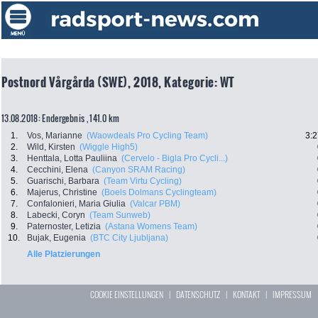
Postnord Vårgårda (SWE), 2018, Kategorie: WT
13.08.2018: Endergebnis , 141.0 km
1.
Vos, Marianne
(Waowdeals Pro Cycling Team)
3:2
2.
Wild, Kirsten
(Wiggle High5)
3.
Henttala, Lotta Pauliina
(Cervelo - Bigla Pro Cycli...)
4.
Cecchini, Elena
(Canyon SRAM Racing)
5.
Guarischi, Barbara
(Team Virtu Cycling)
6.
Majerus, Christine
(Boels Dolmans Cyclingteam)
7.
Confalonieri, Maria Giulia
(Valcar PBM)
8.
Labecki, Coryn
(Team Sunweb)
9.
Paternoster, Letizia
(Astana Womens Team)
10.
Bujak, Eugenia
(BTC City Ljubljana)
Alle Platzierungen
COOKIE EINSTELLUNGEN
|
DATENSCHUTZ
|
KONTAKT
|
IMPRESSUM