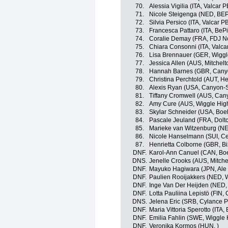
70.
Alessia Vigilia (ITA, Valcar 
71.
Nicole Steigenga (NED, BE
72.
Silvia Persico (ITA, Valcar P
73.
Francesca Pattaro (ITA, BeP
74.
Coralie Demay (FRA, FDJ No
75.
Chiara Consonni (ITA, Valc
76.
Lisa Brennauer (GER, Wiggl
77.
Jessica Allen (AUS, Mitchel
78.
Hannah Barnes (GBR, Can
79.
Christina Perchtold (AUT, H
80.
Alexis Ryan (USA, Canyon
81.
Tiffany Cromwell (AUS, Ca
82.
Amy Cure (AUS, Wiggle Hig
83.
Skylar Schneider (USA, Boe
84.
Pascale Jeuland (FRA, Doltc
85.
Marieke van Witzenburg (NE
86.
Nicole Hanselmann (SUI, Ce
87.
Henrietta Colborne (GBR, B
DNF.
Karol-Ann Canuel (CAN, Bo
DNS.
Jenelle Crooks (AUS, Mitch
DNF.
Mayuko Hagiwara (JPN, Ale C
DNF.
Paulien Rooijakkers (NED,
DNF.
Inge Van Der Heijden (NED
DNF.
Lotta Pauliina Lepistö (FIN,
DNS.
Jelena Eric (SRB, Cylance P
DNF.
Maria Vittoria Sperotto (ITA,
DNF.
Emilia Fahlin (SWE, Wiggle 
DNF.
Veronika Kormos (HUN, )