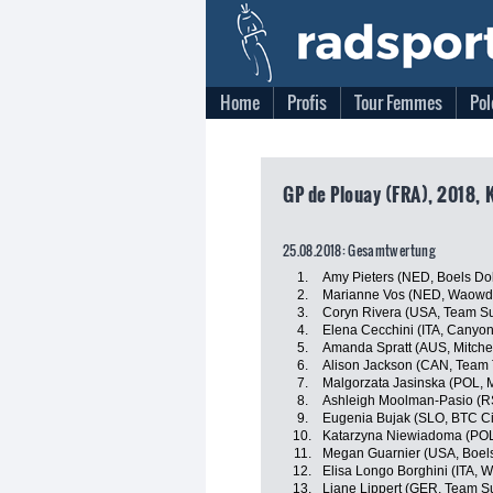
Home
Profis
Tour Femmes
Pol
GP de Plouay (FRA), 2018, 
25.08.2018: Gesamtwertung
1.
Amy Pieters (NED, Boels Do
2.
Marianne Vos (NED, Waowde
3.
Coryn Rivera (USA, Team 
4.
Elena Cecchini (ITA, Cany
5.
Amanda Spratt (AUS, Mitche
6.
Alison Jackson (CAN, Team T
7.
Malgorzata Jasinska (POL,
8.
Ashleigh Moolman-Pasio (RS
9.
Eugenia Bujak (SLO, BTC Cit
10.
Katarzyna Niewiadoma (PO
11.
Megan Guarnier (USA, Boel
12.
Elisa Longo Borghini (ITA, 
13.
Liane Lippert (GER, Team