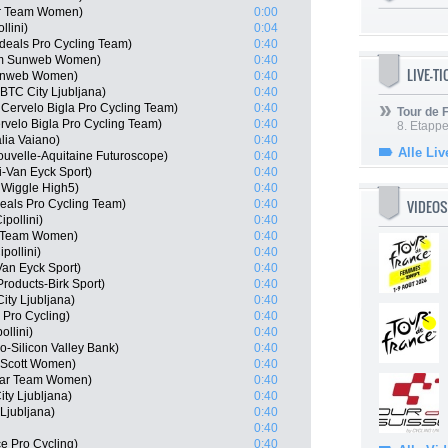
ar Team Women)
0:00
llini)
0:04
eals Pro Cycling Team)
0:40
am Sunweb Women)
0:40
LIVE-T
Sunweb Women)
0:40
BTC City Ljubljana)
0:40
 Cervelo Bigla Pro Cycling Team)
0:40
Tour de
velo Bigla Pro Cycling Team)
0:40
8. Etappe
lia Vaiano)
0:40
Alle Liv
uvelle-Aquitaine Futuroscope)
0:40
i-Van Eyck Sport)
0:40
 Wiggle High5)
0:40
VIDEOS
eals Pro Cycling Team)
0:40
pollini)
0:40
ar Team Women)
0:40
pollini)
0:40
Van Eyck Sport)
0:40
Products-Birk Sport)
0:40
ity Ljubljana)
0:40
 Pro Cycling)
0:40
llini)
0:40
-Silicon Valley Bank)
0:40
 Scott Women)
0:40
tar Team Women)
0:40
ty Ljubljana)
0:40
Ljubljana)
0:40
0:40
ce Pro Cycling)
0:40