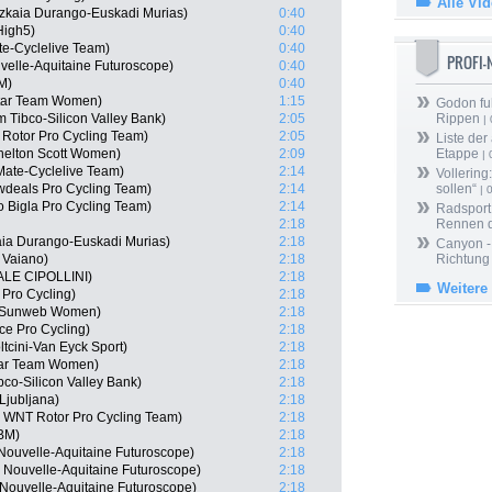
Alle Vi
izkaia Durango-Euskadi Murias)
0:40
High5)
0:40
te-Cyclelive Team)
0:40
PROFI
velle-Aquitaine Futuroscope)
0:40
M)
0:40
star Team Women)
1:15
Godon fu
Tibco-Silicon Valley Bank)
2:05
Rippen
| 
 Rotor Pro Cycling Team)
2:05
Liste der
helton Scott Women)
2:09
Etappe
| 
Mate-Cyclelive Team)
2:14
Vollering
wdeals Pro Cycling Team)
2:14
sollen“
| 
o Bigla Pro Cycling Team)
2:14
Radsport 
2:18
Rennen 
kaia Durango-Euskadi Murias)
2:18
Canyon -
a Vaiano)
2:18
Richtung
 ALE CIPOLLINI)
2:18
Weitere
 Pro Cycling)
2:18
m Sunweb Women)
2:18
nce Pro Cycling)
2:18
tcini-Van Eyck Sport)
2:18
tar Team Women)
2:18
bco-Silicon Valley Bank)
2:18
Ljubljana)
2:18
N, WNT Rotor Pro Cycling Team)
2:18
PBM)
2:18
Nouvelle-Aquitaine Futuroscope)
2:18
 Nouvelle-Aquitaine Futuroscope)
2:18
Nouvelle-Aquitaine Futuroscope)
2:18