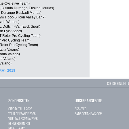
te-Cyclelive Team)
, Bizkaia Durango-Euskadi Murias)
ia Durango-Euskadi Murias)
 Tibco-Silicon Valley Bank)
nweb Women)
 Doltcini-Van Eyck Sport)
an Eyck Sport)
 Rotor Pro Cycling Team)
 Pro Cycling Team)
otor Pro Cycling Team)
talia Vaiano)
talia Vaiano)
lia Vaiano)
 Vaiano)
RA), 2018
COOKIE EINSTEL
SONDERSEITEN
UNSERE ANGEBOTE
GIRO D`ITALIA 2026
RSS-FEED
TOUR DE FRANCE 2026
RADSPORT-NEWS.COM
VUELTA A ESPAÑA 2026
RENNERGEBNISSE
PROFI-TEAMS