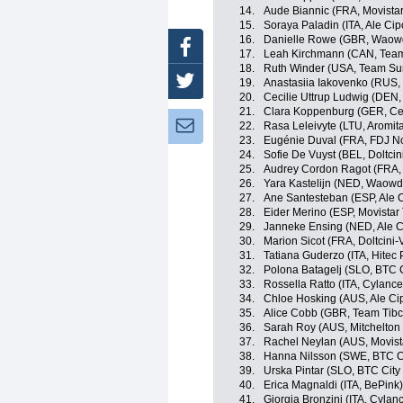
14.
Aude Biannic (FRA, Movist
15.
Soraya Paladin (ITA, Ale Cipo
16.
Danielle Rowe (GBR, Waowd
Facebook
17.
Leah Kirchmann (CAN, Te
18.
Ruth Winder (USA, Team 
Twitter
19.
Anastasiia Iakovenko (RUS, 
20.
Cecilie Uttrup Ludwig (DEN,
21.
Clara Koppenburg (GER, Cer
Newsletter:
22.
Rasa Leleivyte (LTU, Aromita
23.
Eugénie Duval (FRA, FDJ No
24.
Sofie De Vuyst (BEL, Doltcin
25.
Audrey Cordon Ragot (FRA,
26.
Yara Kastelijn (NED, Waowd
27.
Ane Santesteban (ESP, Ale Ci
28.
Eider Merino (ESP, Movist
29.
Janneke Ensing (NED, Ale Ci
30.
Marion Sicot (FRA, Doltcini-
31.
Tatiana Guderzo (ITA, Hitec 
32.
Polona Batagelj (SLO, BTC C
33.
Rossella Ratto (ITA, Cylance
34.
Chloe Hosking (AUS, Ale Cipo
35.
Alice Cobb (GBR, Team Tibco
36.
Sarah Roy (AUS, Mitchelton
37.
Rachel Neylan (AUS, Movis
38.
Hanna Nilsson (SWE, BTC Ci
39.
Urska Pintar (SLO, BTC City 
40.
Erica Magnaldi (ITA, BePink)
41.
Giorgia Bronzini (ITA, Cylan