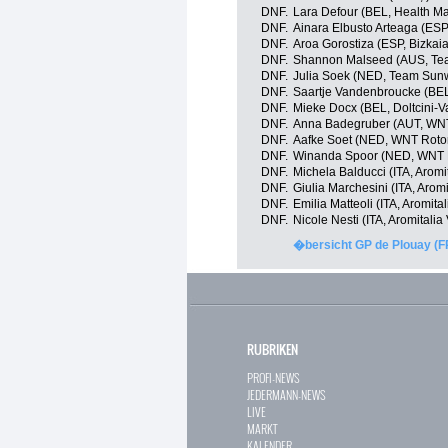
DNF.
Lara Defour (BEL, Health Ma
DNF.
Ainara Elbusto Arteaga (ESP
DNF.
Aroa Gorostiza (ESP, Bizka
DNF.
Shannon Malseed (AUS, Team
DNF.
Julia Soek (NED, Team Su
DNF.
Saartje Vandenbroucke (BEL,
DNF.
Mieke Docx (BEL, Doltcini-V
DNF.
Anna Badegruber (AUT, WNT
DNF.
Aafke Soet (NED, WNT Rotor
DNF.
Winanda Spoor (NED, WNT R
DNF.
Michela Balducci (ITA, Aromi
DNF.
Giulia Marchesini (ITA, Aromi
DNF.
Emilia Matteoli (ITA, Aromita
DNF.
Nicole Nesti (ITA, Aromitalia
�bersicht GP de Plouay (F
RUBRIKEN
PROFI-NEWS
JEDERMANN-NEWS
LIVE
MARKT
KALENDER