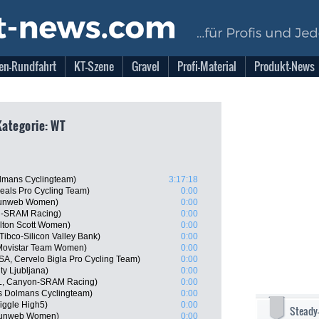
en-Rundfahrt
KT-Szene
Gravel
Profi-Material
Produkt-News
Kategorie: WT
lmans Cyclingteam)
3:17:18
als Pro Cycling Team)
0:00
Sunweb Women)
0:00
on-SRAM Racing)
0:00
lton Scott Women)
0:00
ibco-Silicon Valley Bank)
0:00
 Movistar Team Women)
0:00
A, Cervelo Bigla Pro Cycling Team)
0:00
y Ljubljana)
0:00
L, Canyon-SRAM Racing)
0:00
s Dolmans Cyclingteam)
0:00
Wiggle High5)
0:00
Steady
 Sunweb Women)
0:00