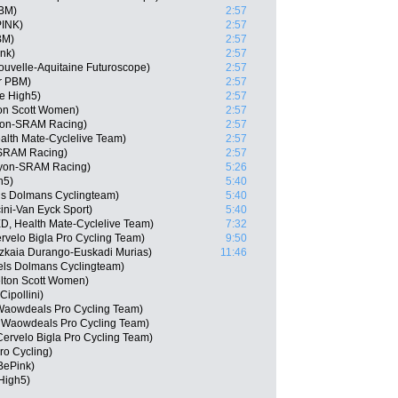
PBM)
2:57
PINK)
2:57
BM)
2:57
ink)
2:57
uvelle-Aquitaine Futuroscope)
2:57
ar PBM)
2:57
e High5)
2:57
ton Scott Women)
2:57
yon-SRAM Racing)
2:57
ealth Mate-Cyclelive Team)
2:57
-SRAM Racing)
2:57
nyon-SRAM Racing)
5:26
h5)
5:40
ls Dolmans Cyclingteam)
5:40
ini-Van Eyck Sport)
5:40
D, Health Mate-Cyclelive Team)
7:32
rvelo Bigla Pro Cycling Team)
9:50
izkaia Durango-Euskadi Murias)
11:46
els Dolmans Cyclingteam)
elton Scott Women)
ipollini)
 Waowdeals Pro Cycling Team)
, Waowdeals Pro Cycling Team)
 Cervelo Bigla Pro Cycling Team)
ro Cycling)
 BePink)
High5)