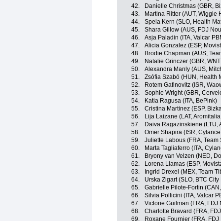
42.
Danielle Christmas (GBR, B
43.
Martina Ritter (AUT, Wiggle 
44.
Spela Kern (SLO, Health Ma
45.
Shara Gillow (AUS, FDJ Nou
46.
Asja Paladin (ITA, Valcar PB
47.
Alicia Gonzalez (ESP, Movi
48.
Brodie Chapman (AUS, Team 
49.
Natalie Grinczer (GBR, WNT
50.
Alexandra Manly (AUS, Mitc
51.
Zsófia Szabó (HUN, Health 
52.
Rotem Gafinovitz (ISR, Wao
53.
Sophie Wright (GBR, Cervel
54.
Katia Ragusa (ITA, BePink)
55.
Cristina Martinez (ESP, Biz
56.
Lija Laizane (LAT, Aromitali
57.
Daiva Ragazinskiene (LTU,
58.
Omer Shapira (ISR, Cylance
59.
Juliette Labous (FRA, Tea
60.
Marta Tagliaferro (ITA, Cyla
61.
Bryony van Velzen (NED, Dol
62.
Lorena Llamas (ESP, Movis
63.
Ingrid Drexel (MEX, Team Ti
64.
Urska Zigart (SLO, BTC City 
65.
Gabrielle Pilote-Fortin (CA
66.
Silvia Pollicini (ITA, Valcar 
67.
Victorie Guilman (FRA, FDJ 
68.
Charlotte Bravard (FRA, FDJ
69.
Roxane Fournier (FRA, FDJ 