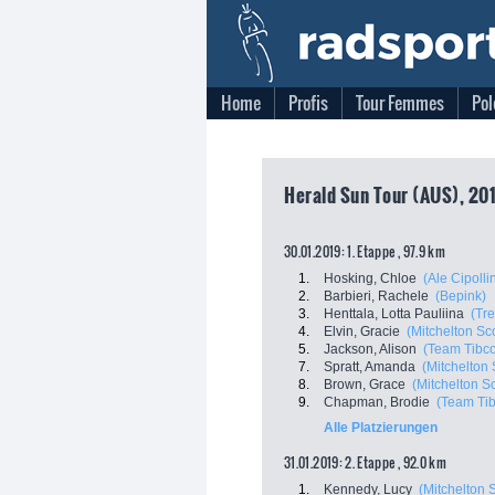
Home
Profis
Tour Femmes
Pol
Herald Sun Tour (AUS), 201
30.01.2019: 1. Etappe , 97.9 km
1.
Hosking, Chloe
(Ale Cipollin
2.
Barbieri, Rachele
(Bepink)
3.
Henttala, Lotta Pauliina
(Tre
4.
Elvin, Gracie
(Mitchelton Sco
5.
Jackson, Alison
(Team Tibco -
7.
Spratt, Amanda
(Mitchelton 
8.
Brown, Grace
(Mitchelton Sc
9.
Chapman, Brodie
(Team Tibc
Alle Platzierungen
31.01.2019: 2. Etappe , 92.0 km
1.
Kennedy, Lucy
(Mitchelton S