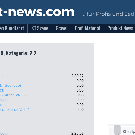
en-Rundfahrt
KT-Szene
Gravel
Profi-Material
Produkt-News
9, Kategorie: 2.2
i)
2:30:22
0:00
k - Segfredo)
0:00
tt)
0:00
 Silicon Vall...)
0:00
Scott)
0:00
ott)
0:00
o - Silicon Vall...)
0:00
Steady
cott)
2:28:02