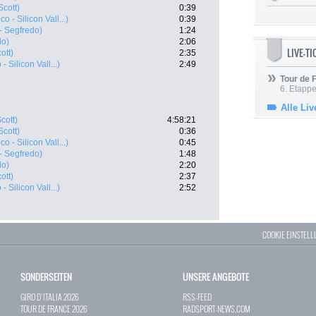
Scott)
0:39
o - Silicon Vall...)
0:39
 - Segfredo)
1:24
do)
2:06
LIVE-T
ott)
2:35
 Silicon Vall...)
2:49
Tour de
6. Etapp
Alle Liv
cott)
4:58:21
Scott)
0:36
o - Silicon Vall...)
0:45
 - Segfredo)
1:48
do)
2:20
ott)
2:37
 Silicon Vall...)
2:52
COOKIE EINSTEL
SONDERSEITEN
UNSERE ANGEBOTE
GIRO D`ITALIA 2026
RSS-FEED
TOUR DE FRANCE 2026
RADSPORT-NEWS.COM