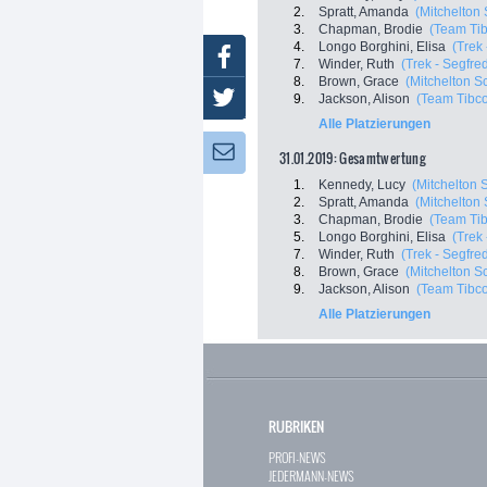
2.
Spratt, Amanda
(Mitchelton 
3.
Chapman, Brodie
(Team Tibc
4.
Longo Borghini, Elisa
(Trek
Facebook
7.
Winder, Ruth
(Trek - Segfre
8.
Brown, Grace
(Mitchelton Sc
Twitter
9.
Jackson, Alison
(Team Tibco -
Alle Platzierungen
Newsletter:
31.01.2019: Gesamtwertung
1.
Kennedy, Lucy
(Mitchelton S
2.
Spratt, Amanda
(Mitchelton 
3.
Chapman, Brodie
(Team Tibc
5.
Longo Borghini, Elisa
(Trek
7.
Winder, Ruth
(Trek - Segfre
8.
Brown, Grace
(Mitchelton Sc
9.
Jackson, Alison
(Team Tibco -
Alle Platzierungen
RUBRIKEN
PROFI-NEWS
JEDERMANN-NEWS