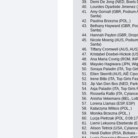
39.
Demi De Jong (NED, Boels 
40.
Lourdes Oyarbide Jimenez (
41.
Amy Gornall (GBR, Podium A
Santa)
42.
Paulina Brzezna (POL, )
43.
Bethany Hayward (GBR, Podi
Santa)
44.
Hannah Payton (GBR, Drops
45.
Nicole Moerig (AUS, Podium 
Santa)
46.
Tiffany Cromwell (AUS, AUS
47.
Kristabel Doebel-Hickok (US
48.
Ana Maria Covrig (ROM, INPA
49.
Mayuko Hagiwara (JPN, Wig
50.
Soraya Paladin (ITA, Top Gir
51.
Ellen Skerritt (AUS, AlÈ Cipol
52.
Irene Bitto (ITA, Top Girls Fa
53.
Jip Van Den Bos (NED, Park
54.
Asja Paladin (ITA, Top Girls 
55.
Rossella Ratto (ITA, Cylance
56.
Anisha Vekemans (BEL, Lott
57.
Lorena Llamas (ESP, ESP)
58.
Katarzyna Wilkos (POL, )
59.
Monika Brzezna (POL, )
60.
Lucja Pietrzak (POL, 0:08:17
61.
Lierni Lekuona Etxebeste (E
62.
Alison Tetrick (USA, Cylance
63.
Heidi Dalton (RSA, Bizkaia 