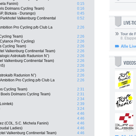
ela Fanini)
0:15
els Dolmans Cycling Team)
0:16
SP, Bizkaia - Durango)
0:45
 Parkhotel Valkenburg Continental
0:52
LIVE-T
mbition Pro Cycling p/b Club La
2:26
Tour de
Cycling Team)
2:26
8. Etappe
 Cylance Pro Cycling)
2:26
s Cycling Team)
2:26
Alle Liv
tel Valkenburg Continental Team)
2:26
talogic Astrokalb Radunion Nˆ)
2:26
l Valkenburg Continental Team)
2:26
VIDEOS
h5)
2:26
2:26
Astrokalb Radunion Nˆ)
2:26
mbition Pro Cycling p/b Club La
2:26
s Cycling Team)
2:31
 Boels Dolmans Cycling Team)
2:31
2:34
Lointek)
2:39
)
3:24
4:46
4:46
z (COL, S.C. Michela Fanini)
4:46
Soudal Ladies)
4:46
tel Valkenburg Continental Team)
4:46