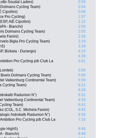
otto Soudal Ladies)
0:50
 Dolmans Cycling Team)
0:54
 Cipollini)
0:58
ce Pro Cycling)
1:07
SP, AlÈ Cipollini)
1:12
PA - Bianchi)
2:03
els Dolmans Cycling Team)
2:05
ela Fanini)
2:26
velo Bigla Pro Cycling Team)
3:19
h5)
3:29
SP, Bizkaia - Durango)
4:23
4:36
mbition Pro Cycling p/b Club La
5:01
Lointek)
5:06
 Boels Dolmans Cycling Team)
5:09
tel Valkenburg Continental Team)
5:56
s Cycling Team)
6:21
6:28
Astrokalb Radunion Nˆ)
6:31
l Valkenburg Continental Team)
6:33
Cycling Team)
6:41
z (COL, S.C. Michela Fanini)
6:45
talogic Astrokalb Radunion Nˆ)
6:56
mbition Pro Cycling p/b Club La
7:16
gle High5)
8:46
 - Bianchi)
8:46