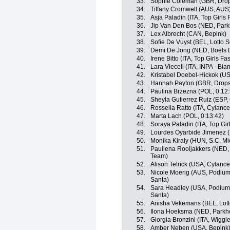
33.
Sophie Coleman (GBR, Drop
34.
Tiffany Cromwell (AUS, AUS
35.
Asja Paladin (ITA, Top Girls 
36.
Jip Van Den Bos (NED, Park
37.
Lex Albrecht (CAN, Bepink)
38.
Sofie De Vuyst (BEL, Lotto 
39.
Demi De Jong (NED, Boels 
40.
Irene Bitto (ITA, Top Girls Fa
41.
Lara Vieceli (ITA, INPA - Bia
42.
Kristabel Doebel-Hickok (US
43.
Hannah Payton (GBR, Drops
44.
Paulina Brzezna (POL, 0:12:
45.
Sheyla Gutierrez Ruiz (ESP,
46.
Rossella Ratto (ITA, Cylance
47.
Marta Lach (POL, 0:13:42)
48.
Soraya Paladin (ITA, Top Gir
49.
Lourdes Oyarbide Jimenez (
50.
Monika Kiraly (HUN, S.C. Mi
51.
Pauliena Rooijakkers (NED,
Team)
52.
Alison Tetrick (USA, Cylance
53.
Nicole Moerig (AUS, Podium 
Santa)
54.
Sara Headley (USA, Podium 
Santa)
55.
Anisha Vekemans (BEL, Lott
56.
Ilona Hoeksma (NED, Parkho
57.
Giorgia Bronzini (ITA, Wiggl
58.
Amber Neben (USA, Bepink