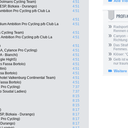
Alle Vi
Dolmans Cycling Team)
4:51
ESP, Bizkaia - Durango)
4:51
mbition Pro Cycling p/b Club La
4:51
PROFI
4:51
um Ambition Pro Cycling p/b Club La
4:51
Radsport 
Rennen 
 Cycling Team)
4:51
Canyon -
Ambition Pro Cycling p/b Club La
4:51
Richtung
Das Straf
)
4:51
Femmes /
A, Cylance Pro Cycling)
4:51
Klöser: “
 - Bianchi)
4:51
gle High5)
4:51
Gelb ist
nur trauri
ls Fassa Bortolo)
4:51
lini)
4:51
Weitere
ssa Bortolo)
4:51
hotel Valkenburg Continental Team)
4:51
Fassa Bortolo)
4:51
 Pro Cycling)
7:37
o Soudal Ladies)
7:37
8:15
8:15
8:15
)
8:17
SP, Bizkaia - Durango)
8:17
 Pro Cycling)
8:17
- Durango)
8:17