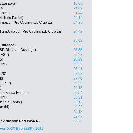
 Lointek)
19:09
09)
21:09
ianchi)
21:44
Michela Fanini)
24:14
mbition Pro Cycling p/b Club La
24:39
um Ambition Pro Cycling p/b Club La
24:42
25:02
- Durango)
25:53
SP, Bizkaia - Durango)
25:55
, ESP)
26:27
S)
26:29
lini)
26:35
26:41
:28)
27:28
k)
27:40
P, ESP)
29:06
)
29:15
irls Fassa Bortolo)
29:54
lini)
31:11
ichela Fanini)
35:13
anchi)
44:22
45:13
52:47
gic Astrokalb Radunion N)
53:25
en XXIX Bira (ESP), 2016