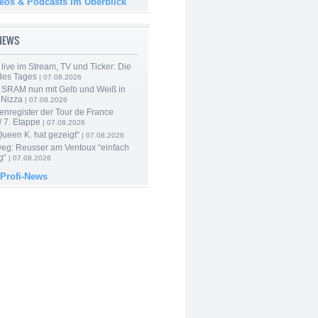
deos & Podcasts im Überblick
-NEWS
live im Stream, TV und Ticker: Die
des Tages
| 07.08.2026
 SRAM nun mit Gelb und Weiß in
 Nizza
| 07.08.2026
enregister der Tour de France
 7. Etappe
| 07.08.2026
Queen K. hat gezeigt“
| 07.08.2026
 weg: Reusser am Ventoux “einfach
g“
| 07.08.2026
 Profi-News