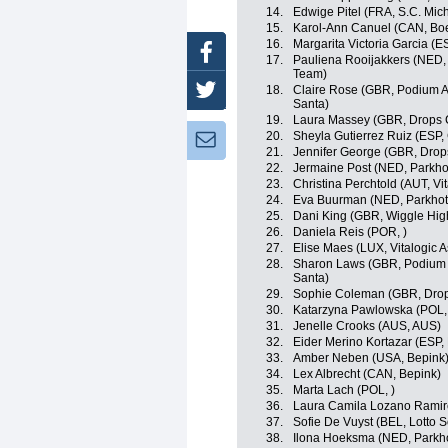
14.
Edwige Pitel (FRA, S.C. Mich
15.
Karol-Ann Canuel (CAN, Bo
16.
Margarita Victoria Garcia (E
Facebook
17.
Pauliena Rooijakkers (NED,
Team)
18.
Claire Rose (GBR, Podium A
Twitter
Santa)
19.
Laura Massey (GBR, Drops 
20.
Sheyla Gutierrez Ruiz (ESP,
Newsletter:
21.
Jennifer George (GBR, Drop
22.
Jermaine Post (NED, Parkho
23.
Christina Perchtold (AUT, Vi
24.
Eva Buurman (NED, Parkhote
25.
Dani King (GBR, Wiggle Hig
26.
Daniela Reis (POR, )
27.
Elise Maes (LUX, Vitalogic 
28.
Sharon Laws (GBR, Podium A
Santa)
29.
Sophie Coleman (GBR, Drop
30.
Katarzyna Pawlowska (POL,
31.
Jenelle Crooks (AUS, AUS)
32.
Eider Merino Kortazar (ESP, 
33.
Amber Neben (USA, Bepink
34.
Lex Albrecht (CAN, Bepink)
35.
Marta Lach (POL, )
36.
Laura Camila Lozano Ramire
37.
Sofie De Vuyst (BEL, Lotto 
38.
Ilona Hoeksma (NED, Parkho