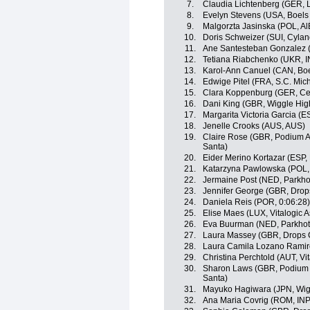
7.
Claudia Lichtenberg (GER, L
8.
Evelyn Stevens (USA, Boels
9.
Malgorzta Jasinska (POL, AlÈ
10.
Doris Schweizer (SUI, Cylan
11.
Ane Santesteban Gonzalez (E
12.
Tetiana Riabchenko (UKR, IN
13.
Karol-Ann Canuel (CAN, Bo
14.
Edwige Pitel (FRA, S.C. Mich
15.
Clara Koppenburg (GER, Cer
16.
Dani King (GBR, Wiggle Hig
17.
Margarita Victoria Garcia (E
18.
Jenelle Crooks (AUS, AUS)
19.
Claire Rose (GBR, Podium A
Santa)
20.
Eider Merino Kortazar (ESP, 
21.
Katarzyna Pawlowska (POL,
22.
Jermaine Post (NED, Parkho
23.
Jennifer George (GBR, Drop
24.
Daniela Reis (POR, 0:06:28)
25.
Elise Maes (LUX, Vitalogic 
26.
Eva Buurman (NED, Parkhote
27.
Laura Massey (GBR, Drops 
28.
Laura Camila Lozano Ramire
29.
Christina Perchtold (AUT, Vi
30.
Sharon Laws (GBR, Podium A
Santa)
31.
Mayuko Hagiwara (JPN, Wig
32.
Ana Maria Covrig (ROM, INPA