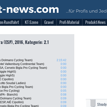
en-Rundfahrt
KT-Szene
Gravel
Profi-Material
Produkt-News
 (ESP), 2016, Kategorie: 2.1
s Dolmans Cycling Team)
2:15:42
tel Valkenburg Continental Team)
0:00
A, Cervelo Bigla Pro Cycling Team)
0:00
Wiggle High5)
0:00
gle High5)
0:00
 Cipollini)
0:00
otto Soudal Ladies)
0:00
 Bigla Pro Cycling Team)
0:00
ce Pro Cycling)
0:05
PA - Bianchi)
0:08
 Dolmans Cycling Team)
0:09
SP, AlÈ Cipollini)
0:09
Steady
velo Bigla Pro Cycling Team)
0:09