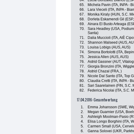
64.
Lucia Gonzalez Blanco (ESP,
65.
Michela Pavin (ITA, INPA - B
66.
Lara Vieceli (ITA, INPA - Bia
67.
Monika Kiraly (HUN, S.C. Mi
68.
Dorleta Eskamendi Gil (ESP
69.
Ainara El Busto Arteaga (ES
70.
Sara Headley (USA, Podium 
Santa)
71.
Dalia Muccioli (ITA, AlÈ Cipol
72.
Shannon Malseed (AUS, AU
73.
Louisa Lobigs (AUS, AUS)
74.
Simona Bortolotti (ITA, Bepin
75.
Jessica Allen (AUS, AUS)
76.
Astrid Gassner (AUT, Vitalog
77.
Giorgia Bronzini (ITA, Wiggl
78.
Astrid Chazal (FRA, )
79.
Nicole Dal Santo (ITA, Top G
80.
Claudia Cretti (ITA, INPA - Bi
81.
Sari Saarelainen (FIN, S.C. 
82.
Federica Nicolai (ITA, S.C. M
17.04.2016: Gesamtwertung
1.
Emma Johansson (SWE, Wig
2.
Megan Guarnier (USA, Boel
3.
Ashleigh Moolman-Pasio (RS
4.
Elisa Longo Borghini (ITA, 
5.
Carmen Small (USA, Cervelo
6.
Ganna Solovei (UKR, Parkho