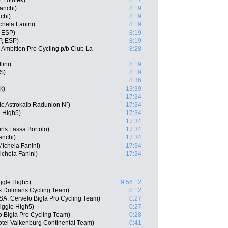
 Lointek)
8:17
ianchi)
8:19
nchi)
8:19
chela Fanini)
8:19
, ESP)
8:19
P, ESP)
8:19
Ambition Pro Cycling p/b Club La
8:28
lini)
8:19
S)
8:19
8:36
k)
13:39
17:34
ic Astrokalb Radunion Nˆ)
17:34
e High5)
17:34
17:34
irls Fassa Bortolo)
17:34
anchi)
17:34
Michela Fanini)
17:34
ichela Fanini)
17:34
gle High5)
9:56:12
s Dolmans Cycling Team)
0:12
A, Cervelo Bigla Pro Cycling Team)
0:27
Wiggle High5)
0:27
 Bigla Pro Cycling Team)
0:28
tel Valkenburg Continental Team)
0:41