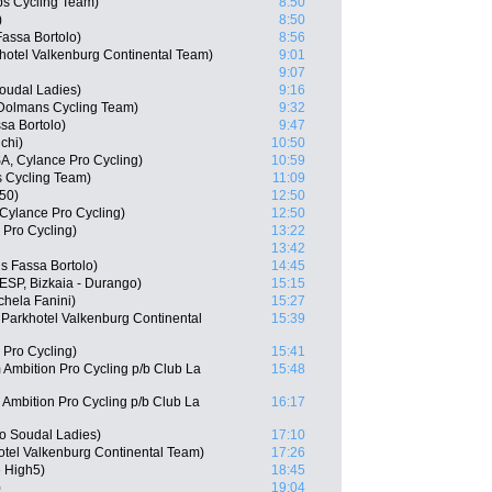
s Cycling Team)
8:50
)
8:50
Fassa Bortolo)
8:56
hotel Valkenburg Continental Team)
9:01
9:07
Soudal Ladies)
9:16
Dolmans Cycling Team)
9:32
ssa Bortolo)
9:47
nchi)
10:50
A, Cylance Pro Cycling)
10:59
 Cycling Team)
11:09
50)
12:50
 Cylance Pro Cycling)
12:50
 Pro Cycling)
13:22
13:42
ls Fassa Bortolo)
14:45
ESP, Bizkaia - Durango)
15:15
chela Fanini)
15:27
 Parkhotel Valkenburg Continental
15:39
 Pro Cycling)
15:41
Ambition Pro Cycling p/b Club La
15:48
Ambition Pro Cycling p/b Club La
16:17
o Soudal Ladies)
17:10
tel Valkenburg Continental Team)
17:26
e High5)
18:45
)
19:04