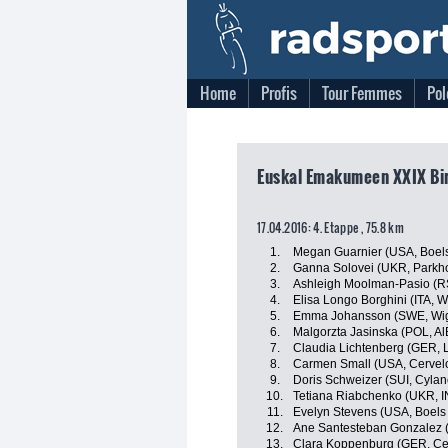
Home
Profis
Tour Femmes
Pol
Euskal Emakumeen XXIX Bira
17.04.2016: 4. Etappe , 75.8 km
1.
Megan Guarnier (USA, Boel
2.
Ganna Solovei (UKR, Parkho
3.
Ashleigh Moolman-Pasio (RS
4.
Elisa Longo Borghini (ITA, 
5.
Emma Johansson (SWE, Wig
6.
Malgorzta Jasinska (POL, AlÈ
7.
Claudia Lichtenberg (GER, L
8.
Carmen Small (USA, Cervelo
9.
Doris Schweizer (SUI, Cylan
10.
Tetiana Riabchenko (UKR, IN
11.
Evelyn Stevens (USA, Boels
12.
Ane Santesteban Gonzalez (E
13.
Clara Koppenburg (GER, Cer