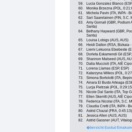
59.
Lucia Gonzalez Blanco (ESP,
60.
Monika Brzezna (POL, 0:21:
61.
Michela Pavin (ITA, INPA - B
62.
Sari Saarelainen (FIN, S.C. 
63.
Amy Gornall (GBR, Podium A
Santa)
64.
Bethany Hayward (GBR, Podi
Santa)
65.
Louisa Lobigs (AUS, AUS)
66.
Heidi Dalton (RSA, Bizkaia 
67.
Lierni Lekuona Etxebeste (E
68.
Dorleta Eskamendi Gil (ESP
69.
Shannon Malseed (AUS, AU
70.
Dalia Muccioli (ITA, AlÈ Cipol
71.
Lorena Llamas (ESP, ESP)
72.
Katarzyna Wilkos (POL, 0:27
73.
Simona Bortolotti (ITA, Bepin
74.
Ainara El Busto Arteaga (ES
75.
Lucja Pietrzak (POL, 0:29:15
76.
Nicole Dal Santo (ITA, Top G
77.
Ellen Skerritt (AUS, AlÈ Cipol
78.
Federica Nicolai (ITA, S.C. M
79.
Claudia Cretti (ITA, INPA - Bi
80.
Astrid Chazal (FRA, 0:45:13)
81.
Jessica Allen (AUS, AUS)
82.
Astrid Gassner (AUT, Vitalo
�bersicht Euskal Emakume