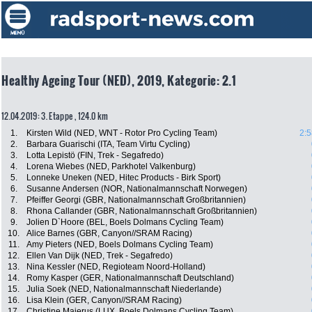
Healthy Ageing Tour (NED), 2019, Kategorie: 2.1
12.04.2019: 3. Etappe , 124.0 km
1.
Kirsten Wild (NED, WNT - Rotor Pro Cycling Team)
2:5
2.
Barbara Guarischi (ITA, Team Virtu Cycling)
3.
Lotta Lepistö (FIN, Trek - Segafredo)
4.
Lorena Wiebes (NED, Parkhotel Valkenburg)
5.
Lonneke Uneken (NED, Hitec Products - Birk Sport)
6.
Susanne Andersen (NOR, Nationalmannschaft Norwegen)
7.
Pfeiffer Georgi (GBR, Nationalmannschaft Großbritannien)
8.
Rhona Callander (GBR, Nationalmannschaft Großbritannien)
9.
Jolien D`Hoore (BEL, Boels Dolmans Cycling Team)
10.
Alice Barnes (GBR, Canyon//SRAM Racing)
11.
Amy Pieters (NED, Boels Dolmans Cycling Team)
12.
Ellen Van Dijk (NED, Trek - Segafredo)
13.
Nina Kessler (NED, Regioteam Noord-Holland)
14.
Romy Kasper (GER, Nationalmannschaft Deutschland)
15.
Julia Soek (NED, Nationalmannschaft Niederlande)
16.
Lisa Klein (GER, Canyon//SRAM Racing)
17.
Christine Majerus (LUX, Boels Dolmans Cycling Team)