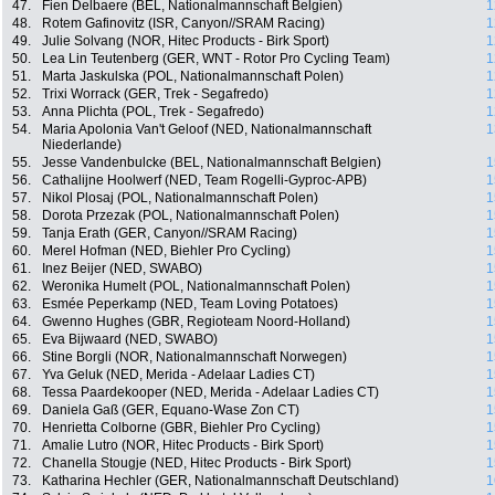
47.
Fien Delbaere (BEL, Nationalmannschaft Belgien)
1
48.
Rotem Gafinovitz (ISR, Canyon//SRAM Racing)
1
49.
Julie Solvang (NOR, Hitec Products - Birk Sport)
1
50.
Lea Lin Teutenberg (GER, WNT - Rotor Pro Cycling Team)
1
51.
Marta Jaskulska (POL, Nationalmannschaft Polen)
1
52.
Trixi Worrack (GER, Trek - Segafredo)
1
53.
Anna Plichta (POL, Trek - Segafredo)
1
54.
Maria Apolonia Van't Geloof (NED, Nationalmannschaft
1
Niederlande)
55.
Jesse Vandenbulcke (BEL, Nationalmannschaft Belgien)
1
56.
Cathalijne Hoolwerf (NED, Team Rogelli-Gyproc-APB)
1
57.
Nikol Plosaj (POL, Nationalmannschaft Polen)
1
58.
Dorota Przezak (POL, Nationalmannschaft Polen)
1
59.
Tanja Erath (GER, Canyon//SRAM Racing)
1
60.
Merel Hofman (NED, Biehler Pro Cycling)
1
61.
Inez Beijer (NED, SWABO)
1
62.
Weronika Humelt (POL, Nationalmannschaft Polen)
1
63.
Esmée Peperkamp (NED, Team Loving Potatoes)
1
64.
Gwenno Hughes (GBR, Regioteam Noord-Holland)
1
65.
Eva Bijwaard (NED, SWABO)
1
66.
Stine Borgli (NOR, Nationalmannschaft Norwegen)
1
67.
Yva Geluk (NED, Merida - Adelaar Ladies CT)
1
68.
Tessa Paardekooper (NED, Merida - Adelaar Ladies CT)
1
69.
Daniela Gaß (GER, Equano-Wase Zon CT)
1
70.
Henrietta Colborne (GBR, Biehler Pro Cycling)
1
71.
Amalie Lutro (NOR, Hitec Products - Birk Sport)
1
72.
Chanella Stougje (NED, Hitec Products - Birk Sport)
1
73.
Katharina Hechler (GER, Nationalmannschaft Deutschland)
1