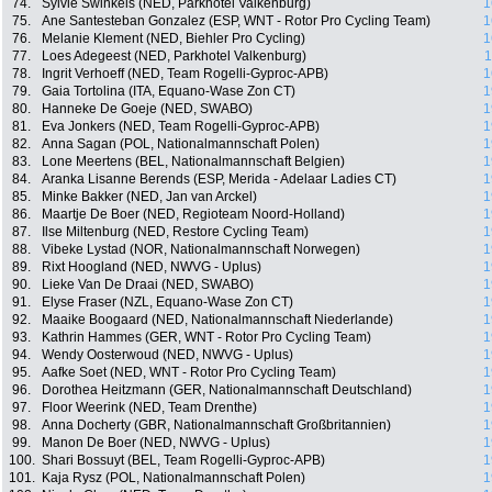
74.
Sylvie Swinkels (NED, Parkhotel Valkenburg)
1
75.
Ane Santesteban Gonzalez (ESP, WNT - Rotor Pro Cycling Team)
1
76.
Melanie Klement (NED, Biehler Pro Cycling)
1
77.
Loes Adegeest (NED, Parkhotel Valkenburg)
1
78.
Ingrit Verhoeff (NED, Team Rogelli-Gyproc-APB)
1
79.
Gaia Tortolina (ITA, Equano-Wase Zon CT)
1
80.
Hanneke De Goeje (NED, SWABO)
1
81.
Eva Jonkers (NED, Team Rogelli-Gyproc-APB)
1
82.
Anna Sagan (POL, Nationalmannschaft Polen)
1
83.
Lone Meertens (BEL, Nationalmannschaft Belgien)
1
84.
Aranka Lisanne Berends (ESP, Merida - Adelaar Ladies CT)
1
85.
Minke Bakker (NED, Jan van Arckel)
1
86.
Maartje De Boer (NED, Regioteam Noord-Holland)
1
87.
Ilse Miltenburg (NED, Restore Cycling Team)
1
88.
Vibeke Lystad (NOR, Nationalmannschaft Norwegen)
1
89.
Rixt Hoogland (NED, NWVG - Uplus)
1
90.
Lieke Van De Draai (NED, SWABO)
1
91.
Elyse Fraser (NZL, Equano-Wase Zon CT)
1
92.
Maaike Boogaard (NED, Nationalmannschaft Niederlande)
1
93.
Kathrin Hammes (GER, WNT - Rotor Pro Cycling Team)
1
94.
Wendy Oosterwoud (NED, NWVG - Uplus)
1
95.
Aafke Soet (NED, WNT - Rotor Pro Cycling Team)
1
96.
Dorothea Heitzmann (GER, Nationalmannschaft Deutschland)
1
97.
Floor Weerink (NED, Team Drenthe)
1
98.
Anna Docherty (GBR, Nationalmannschaft Großbritannien)
1
99.
Manon De Boer (NED, NWVG - Uplus)
1
100.
Shari Bossuyt (BEL, Team Rogelli-Gyproc-APB)
1
101.
Kaja Rysz (POL, Nationalmannschaft Polen)
1