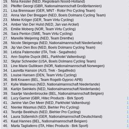
19.
Nina Kessler (NED, Regioteam Noord-Holland)
20.
Pfeiffer Georgi (GBR, Nationalmannschaft Großbritannien)
21.
Lisa Brennauer (GER, WNT - Rotor Pro Cycling Team)
22.
Anna Van Der Breggen (NED, Boels Dolmans Cycling Team)
23.
Mieke Kröger (GER, Team Virtu Cycling)
24.
Amber Van Der Hulst (NED, Jan van Arckel)
25.
Emilie Moberg (NOR, Team Virtu Cycling)
26.
Sara Penton (SWE, Team Virtu Cycling)
27.
Mareille Meijering (NED, Team Drenthe)
28.
Nicole Steigenga (NED, Nationalmannschaft Niederlande)
29.
Jip Van Den Bos (NED, Boels Dolmans Cycling Team)
30.
Letizia Paternoster (ITA, Trek - Segafredo)
31.
Ann-Sophie Duyck (BEL, Parkhotel Valkenburg)
32.
Skylar Schneider (USA, Boels Dolmans Cycling Team)
33.
Line Marie Gulliksen (NOR, Nationalmannschaft Norwegen)
34.
Lauretta Hanson (AUS, Trek - Segafredo)
35.
Louise Hansen (DEN, Team Virtu Cycling)
36.
Britt Knaven (BEL, Team Rogelli-Gyproc-APB)
37.
Kylie Waterreus (NED, Nationalmannschaft Niederlande)
38.
Karlijn Swinkels (NED, Nationalmannschaft Niederlande)
39.
Saartje Vandenbroucke (BEL, Nationalmannschaft Belgien)
40.
Lucy Garner (GBR, Hitec Products - Birk Sport)
1
41.
Janine Van Der Meer (NED, Parkhotel Valkenburg)
1
42.
Nienke Wasmus (NED, Biehler Pro Cycling)
1
43.
Teuntje Beekhuis (NED, Biehler Pro Cycling)
1
44.
Laura Süßemilch (GER, Nationalmannschaft Deutschland)
1
45.
Kaat Hannes (BEL, Nationalmannschaft Belgien)
1
46.
Marta Tagliaferro (ITA, Hitec Products - Birk Sport)
1