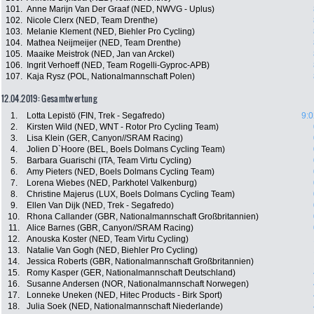
101.
Anne Marijn Van Der Graaf (NED, NWVG - Uplus)
102.
Nicole Clerx (NED, Team Drenthe)
103.
Melanie Klement (NED, Biehler Pro Cycling)
104.
Mathea Neijmeijer (NED, Team Drenthe)
105.
Maaike Meistrok (NED, Jan van Arckel)
106.
Ingrit Verhoeff (NED, Team Rogelli-Gyproc-APB)
107.
Kaja Rysz (POL, Nationalmannschaft Polen)
12.04.2019: Gesamtwertung
1.
Lotta Lepistö (FIN, Trek - Segafredo)
9:0
2.
Kirsten Wild (NED, WNT - Rotor Pro Cycling Team)
3.
Lisa Klein (GER, Canyon//SRAM Racing)
4.
Jolien D`Hoore (BEL, Boels Dolmans Cycling Team)
5.
Barbara Guarischi (ITA, Team Virtu Cycling)
6.
Amy Pieters (NED, Boels Dolmans Cycling Team)
7.
Lorena Wiebes (NED, Parkhotel Valkenburg)
8.
Christine Majerus (LUX, Boels Dolmans Cycling Team)
9.
Ellen Van Dijk (NED, Trek - Segafredo)
10.
Rhona Callander (GBR, Nationalmannschaft Großbritannien)
11.
Alice Barnes (GBR, Canyon//SRAM Racing)
12.
Anouska Koster (NED, Team Virtu Cycling)
13.
Natalie Van Gogh (NED, Biehler Pro Cycling)
14.
Jessica Roberts (GBR, Nationalmannschaft Großbritannien)
15.
Romy Kasper (GER, Nationalmannschaft Deutschland)
16.
Susanne Andersen (NOR, Nationalmannschaft Norwegen)
17.
Lonneke Uneken (NED, Hitec Products - Birk Sport)
18.
Julia Soek (NED, Nationalmannschaft Niederlande)