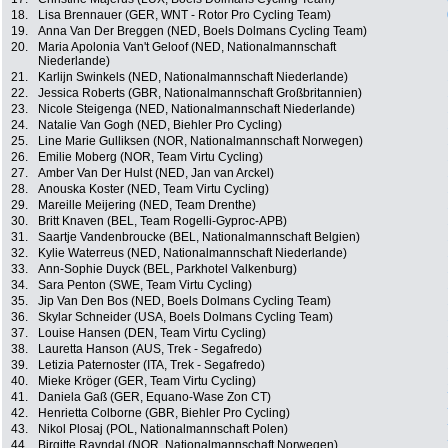
18.
Lisa Brennauer (GER, WNT - Rotor Pro Cycling Team)
19.
Anna Van Der Breggen (NED, Boels Dolmans Cycling Team)
20.
Maria Apolonia Van't Geloof (NED, Nationalmannschaft
Niederlande)
21.
Karlijn Swinkels (NED, Nationalmannschaft Niederlande)
22.
Jessica Roberts (GBR, Nationalmannschaft Großbritannien)
23.
Nicole Steigenga (NED, Nationalmannschaft Niederlande)
24.
Natalie Van Gogh (NED, Biehler Pro Cycling)
25.
Line Marie Gulliksen (NOR, Nationalmannschaft Norwegen)
26.
Emilie Moberg (NOR, Team Virtu Cycling)
27.
Amber Van Der Hulst (NED, Jan van Arckel)
28.
Anouska Koster (NED, Team Virtu Cycling)
29.
Mareille Meijering (NED, Team Drenthe)
30.
Britt Knaven (BEL, Team Rogelli-Gyproc-APB)
31.
Saartje Vandenbroucke (BEL, Nationalmannschaft Belgien)
32.
Kylie Waterreus (NED, Nationalmannschaft Niederlande)
33.
Ann-Sophie Duyck (BEL, Parkhotel Valkenburg)
34.
Sara Penton (SWE, Team Virtu Cycling)
35.
Jip Van Den Bos (NED, Boels Dolmans Cycling Team)
36.
Skylar Schneider (USA, Boels Dolmans Cycling Team)
37.
Louise Hansen (DEN, Team Virtu Cycling)
38.
Lauretta Hanson (AUS, Trek - Segafredo)
39.
Letizia Paternoster (ITA, Trek - Segafredo)
40.
Mieke Kröger (GER, Team Virtu Cycling)
41.
Daniela Gaß (GER, Equano-Wase Zon CT)
42.
Henrietta Colborne (GBR, Biehler Pro Cycling)
43.
Nikol Plosaj (POL, Nationalmannschaft Polen)
44.
Birgitte Ravndal (NOR, Nationalmannschaft Norwegen)