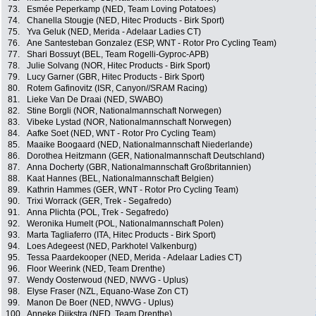
73.
Esmée Peperkamp (NED, Team Loving Potatoes)
74.
Chanella Stougje (NED, Hitec Products - Birk Sport)
75.
Yva Geluk (NED, Merida - Adelaar Ladies CT)
76.
Ane Santesteban Gonzalez (ESP, WNT - Rotor Pro Cycling Team)
77.
Shari Bossuyt (BEL, Team Rogelli-Gyproc-APB)
78.
Julie Solvang (NOR, Hitec Products - Birk Sport)
79.
Lucy Garner (GBR, Hitec Products - Birk Sport)
80.
Rotem Gafinovitz (ISR, Canyon//SRAM Racing)
81.
Lieke Van De Draai (NED, SWABO)
82.
Stine Borgli (NOR, Nationalmannschaft Norwegen)
83.
Vibeke Lystad (NOR, Nationalmannschaft Norwegen)
84.
Aafke Soet (NED, WNT - Rotor Pro Cycling Team)
85.
Maaike Boogaard (NED, Nationalmannschaft Niederlande)
86.
Dorothea Heitzmann (GER, Nationalmannschaft Deutschland)
87.
Anna Docherty (GBR, Nationalmannschaft Großbritannien)
88.
Kaat Hannes (BEL, Nationalmannschaft Belgien)
89.
Kathrin Hammes (GER, WNT - Rotor Pro Cycling Team)
90.
Trixi Worrack (GER, Trek - Segafredo)
91.
Anna Plichta (POL, Trek - Segafredo)
92.
Weronika Humelt (POL, Nationalmannschaft Polen)
93.
Marta Tagliaferro (ITA, Hitec Products - Birk Sport)
94.
Loes Adegeest (NED, Parkhotel Valkenburg)
95.
Tessa Paardekooper (NED, Merida - Adelaar Ladies CT)
96.
Floor Weerink (NED, Team Drenthe)
97.
Wendy Oosterwoud (NED, NWVG - Uplus)
98.
Elyse Fraser (NZL, Equano-Wase Zon CT)
99.
Manon De Boer (NED, NWVG - Uplus)
100.
Anneke Dijkstra (NED, Team Drenthe)