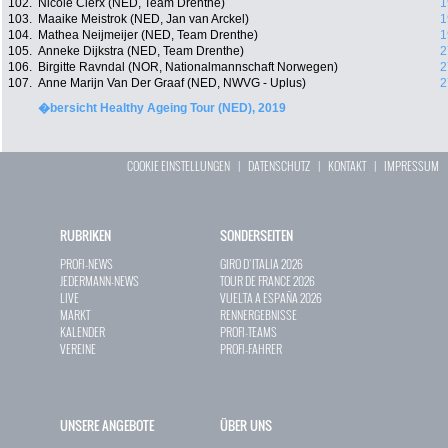
102.
Nicole Clerx (NED, Team Drenthe)
1
103.
Maaike Meistrok (NED, Jan van Arckel)
1
104.
Mathea Neijmeijer (NED, Team Drenthe)
1
105.
Anneke Dijkstra (NED, Team Drenthe)
2
106.
Birgitte Ravndal (NOR, Nationalmannschaft Norwegen)
2
107.
Anne Marijn Van Der Graaf (NED, NWVG - Uplus)
2
�bersicht Healthy Ageing Tour (NED), 2019
COOKIE EINSTELLUNGEN
|
DATENSCHUTZ
|
KONTAKT
|
IMPRESSUM
RUBRIKEN
SONDERSEITEN
PROFI-NEWS
GIRO D`ITALIA 2026
JEDERMANN-NEWS
TOUR DE FRANCE 2026
LIVE
VUELTA A ESPAÑA 2026
MARKT
RENNERGEBNISSE
KALENDER
PROFI-TEAMS
VEREINE
PROFI-FAHRER
UNSERE ANGEBOTE
ÜBER UNS