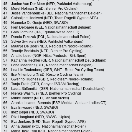
45.
Janine Van Der Meer (NED, Parkhotel Valkenburg)
46.
Merel Hofman (NED, Biehler Pro Cycling)
47.
Jesse Vandenbulcke (BEL, Nationalmannschaft Belgien)
48.
Cathalijne Hoolwerf (NED, Team Rogelli-Gyproc-APB)
49.
Hanneke De Goeje (NED, SWABO)
50.
Fien Delbaere (BEL, Nationalmannschaft Belgien)
51.
Gaia Tortolina (ITA, Equano-Wase Zon CT)
52.
Dorota Przezak (POL, Nationalmannschaft Polen)
53.
Sylvie Swinkels (NED, Parkhotel Valkenburg)
54.
Maartje De Boer (NED, Regioteam Noord-Holland)
55.
Teuntje Beekhuis (NED, Biehler Pro Cycling)
56.
Amalie Lutro (NOR, Hitec Products - Birk Sport)
57.
Katharina Hechler (GER, Nationalmannschaft Deutschland)
58.
Lone Meertens (BEL, Nationalmannschaft Belgien)
59.
Lea Lin Teutenberg (GER, WNT - Rotor Pro Cycling Team)
60.
Ilse Miltenburg (NED, Restore Cycling Team)
61.
Gwenno Hughes (GBR, Regioteam Noord-Holland)
62.
Tanja Erath (GER, Canyon//SRAM Racing)
63.
Laura Süßemilch (GER, Nationalmannschaft Deutschland)
64.
Nienke Wasmus (NED, Biehler Pro Cycling)
65.
Minke Bakker (NED, Jan van Arckel)
66.
Aranka Lisanne Berends (ESP, Merida - Adelaar Ladies CT)
67.
Eva Bijwaard (NED, SWABO)
68.
Inez Beijer (NED, SWABO)
69.
Rixt Hoogland (NED, NWVG - Uplus)
70.
Eva Jonkers (NED, Team Rogelli-Gyproc-APB)
71.
Anna Sagan (POL, Nationalmannschaft Polen)
72.
Marta Jaskulska (POL, Nationalmannschaft Polen)